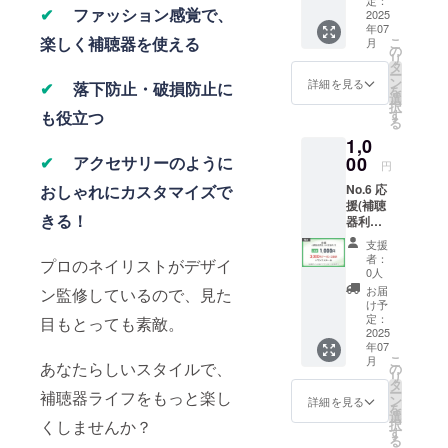
費とし
定：
✔
ファッション感覚で、
（価格
2025
て活用
年07
に関わ
させて
楽しく補聴器を使える
こ
月
らず内
いただ
の
リ
容は同
きま
タ
ー
じとな
す。
ン
詳細を見る
✔
落下防止・破損防止に
を
りま
※No.1~
選
択
す）
5,20~22
す
も役立つ
る
※No.2~
とリ
1,0
5,19~22
ターン
とリ
00
✔
アクセサリーのように
内容は
円
ターン
同じに
No.6 応
おしゃれにカスタマイズで
内容は
なりま
援(補聴
同じに
す。
きる！
器利用
なりま
者、そ
す。
支援
の家族
者：
プロのネイリストがデザイ
向け)
0人
【リ
お届
ン監修しているので、見た
ターン
け予
詳細】
定：
目もとっても素敵。
・加盟
2025
年07
店で使
こ
月
える
あなたらしいスタイルで、
の
リ
3,000円
タ
ー
補聴器ライフをもっと楽し
クーポ
ン
詳細を見る
を
ン ※
選
択
くしませんか？
有効期
す
る
間1年