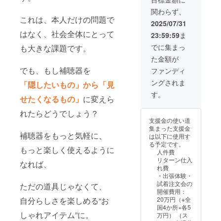
のみ・
【備
券にな
店舗で
関わらず、
有効期
考】 ・
りま
開催し
これは、本人だけの問題で
間1年
製作券
す。お
2025/07/31
ている
※補聴
の利用
間違え
キャン
はなく、社会全体にとって
23:59:59
ま
器カ
方法に
のない
ペーン
バーは
ついて
ように
でに集まっ
も大きな課題です。
や割引
店舗に
は、サ
ご注意
とクー
た金額が
てデザ
ンクス
くださ
ポンの
イン決
メール
でも、もし補聴器を
い。 ・
ファンディ
併用は
定 ・サ
にて詳
申込状
できま
ングされま
「隠したいもの」から「見
ンクス
細をお
況や予
せん。
メール
送りし
約数に
す。
・カ
せたくなるもの」
に変えら
（価格
ます。
より、
ラーデ
に関わ
【注意
製作に
ザイン
れたらどうでしょう？
らず内
事項】
お時間
や持ち
支援金の使い道
容は同
・「新
がかか
込みデ
集まった支援金
じとな
潟上越
る場合
ザイ
補聴器をもっと気軽に、
は以下に使用す
りま
NailAtel
があり
ン、
る予定です。
す）
ier U
もっと楽しく使えるように
ます。
チェー
人件費
【備
*」店舗
・店舗
ンやカ
リターン仕入
考】 ・
なれば、
でのみ
で開催
フなど
れ費
製作券
利用で
してい
の変更
・出張体験・
の利用
きる製
るキャ
の場合
試着注文会の
ただの道具じゃなくて、
方法に
作券に
ンペー
は、別
開催費用：
ついて
なりま
ンや割
途現地
自分らしさを楽しめる“お
20万円（※全
は、サ
す。お
引と
での精
国4か所×各5
ンクス
間違え
クーポ
算が必
しゃれアイテム”に。
万円） （ス
メール
のない
ンの併
要にな