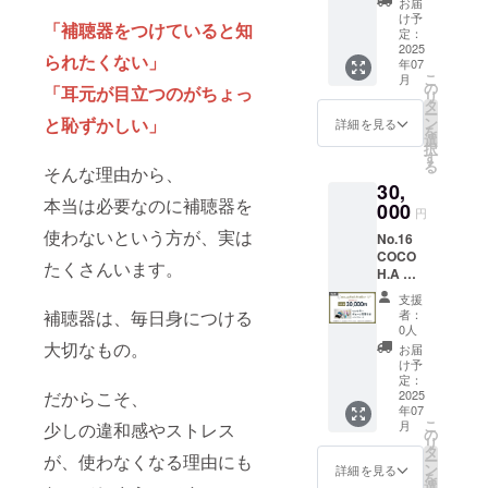
す。
お届
い。
は、別
ターン
バーは
【注意
け予
https://
途現地
「補聴器をつけていると知
詳細】
店舗に
定：
事項】
cocohaj
での精
・
2025
てデザ
・申込
p.com/li
られたくない」
算が必
年07
COCO
イン決
状況や
st/
要にな
こ
月
H.A 製
定 ・サ
の
予約数
「耳元が目立つのがちょっ
りま
リ
作券
ンクス
タ
によ
す。
ー
両耳/ワ
メール
と恥ずかしい」
ン
り、製
詳細を見る
を
ンカ
（価格
選
作にお
択
ラー/
に関わ
す
時間が
る
そんな理由から、
チェー
らず内
かかる
30,
ン片耳
容は同
場合が
本当は必要なのに補聴器を
付き
000
じとな
ありま
円
(40,000
りま
す。 ・
使わないという方が、実は
No.16
円相当)
す）
各店舗
COCO
※初回
【備
が開催
たくさんいます。
H.A 製
のみ・
考】 ・
してい
作券
有効期
製作券
るキャ
支援
新潟上
間1年
の利用
補聴器は、毎日身につける
ンペー
者：
越
※補聴
方法に
0人
ンや割
NailAtel
器カ
大切なもの。
ついて
引と
お届
ier U *
バーは
は、サ
け予
クーポ
【リ
店舗に
定：
ンクス
ンの併
だからこそ、
ターン
2025
てデザ
メール
用はで
年07
詳細】
イン決
にて詳
きませ
こ
月
少しの違和感やストレス
・
定 ・サ
の
細をお
ん。 ・
リ
COCO
ンクス
タ
送りし
クーポ
が、使わなくなる理由にも
ー
H.A 製
メール
ン
ます。
詳細を見る
ンは
を
作券
（価格
選
【注意