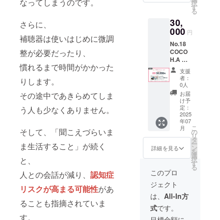
COCO
なってしまうのです。
択
両耳/ワ
に関わ
す
事項】
H.Aの加
る
ンカ
らず内
・「函
盟店で
30,
ラー/
容は同
さらに、
館
のみご
チェー
000
じとな
CANAI
利用い
円
ン片耳
補聴器は使いはじめに微調
りま
LL」店
ただけ
No.18
付き
す）
舗での
ます。
整が必要だったり、
COCO
(40,000
【備
み利用
加盟店
H.A 製
円相当)
考】 ・
できる
情報は
慣れるまで時間がかかった
作券
※初回
製作券
製作券
こちら
支援
沖縄
のみ・
の利用
になり
者：
をご覧
りします。
She's
有効期
方法に
0人
ます。
くださ
nail
間1年
ついて
お間違
お届
その途中であきらめてしま
い。
【リ
※補聴
は、サ
け予
えのな
https://
ターン
器カ
定：
う人も少なくありません。
ンクス
いよう
cocohaj
詳細】
2025
バーは
メール
にご注
p.com/li
年07
・
店舗に
にて詳
意くだ
st/
こ
月
COCO
そして、「聞こえづらいま
てデザ
の
細をお
さい。
リ
H.A 製
イン決
タ
送りし
・申込
ー
ま生活すること」が続く
作券
定 ・サ
ン
ます。
詳細を見る
状況や
を
両耳/ワ
ンクス
選
【注意
予約数
と、
択
ンカ
メール
す
事項】
によ
る
ラー/
（価格
・「大
このプロ
り、製
人との会話が減り、
認知症
チェー
に関わ
阪
作にお
ジェクト
ン片耳
らず内
IRIS」
リスクが高まる可能性
があ
時間が
付き
容は同
店舗で
は、
All-In方
かかる
(40,000
ることも指摘されていま
じとな
のみ利
場合が
式
です。
円相当)
りま
用でき
ありま
す。
※初回
す）
る製作
目標金額に
す。 ・