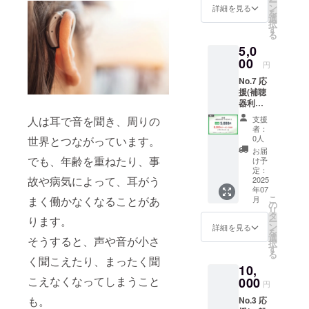
ー
じとな
す。
ン
詳細を見る
ンは
を
りま
※No.1~
選
COCO
択
す）
5,19~20
す
H.Aの加
る
※No.1,3
,22とリ
盟店で
5,0
~5,19~2
ターン
のみご
2とリ
00
内容は
利用い
円
ターン
同じに
ただけ
No.7 応
内容は
なりま
ます。
援(補聴
同じに
す。
加盟店
器利用
なりま
情報は
者、そ
す。
こちら
支援
人は耳で音を聞き、周りの
の家族
者：
をご覧
向け)
0人
世界とつながっています。
くださ
【リ
お届
い。
ターン
でも、年齢を重ねたり、事
け予
https://
詳細】
定：
cocohaj
故や病気によって、耳がう
・加盟
2025
p.com/li
年07
店で使
st/
こ
月
まく働かなくなることがあ
える
の
リ
8,000円
タ
ります。
ー
クーポ
ン
詳細を見る
を
ン ※
選
そうすると、声や音が小さ
択
有効期
す
る
間1年
く聞こえたり、まったく聞
10,
※補聴
器カ
こえなくなってしまうこと
000
円
バーは
も。
No.3 応
店舗に