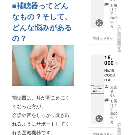
ンや割
■補聴器ってどん
【リ
器カ
引と
お届
ターン
バーは
け予
クーポ
詳細】
店舗に
定：
なもの？そして、
ンの併
・
2025
てデザ
用はで
年07
COCO
イン決
きませ
どんな悩みがある
こ
月
H.A 製
定 ・サ
の
ん。 ・
リ
作券
ンクス
タ
クーポ
の？
ー
片耳/ワ
メール
ン
詳細を見る
ンは
を
ンカ
（価格
選
COCO
択
ラー/
に関わ
す
H.Aの加
る
チェー
らず内
盟店で
16,
ン片耳
容は同
のみご
付き
000
じとな
利用い
円
(20,000
りま
ただけ
No.15
円相当)
す）
ます。
COCO
※初回
【備
加盟店
H.A 製
のみ・
考】 ・
情報は
作券
有効期
製作券
こちら
支援
新潟上
間1年
の利用
者：
をご覧
越
※補聴
方法に
0人
くださ
補聴器は、耳が聞こえにく
NailAtel
器カ
ついて
お届
い。
ier U *
バーは
は、サ
け予
くなった方が、
https://
【リ
店舗に
定：
ンクス
cocohaj
ターン
2025
てデザ
会話や音をしっかり聞き取
メール
p.com/li
年07
詳細】
イン決
にて詳
st/
こ
月
れるようにサポートしてく
・
定 ・サ
の
細をお
リ
COCO
ンクス
タ
送りし
ー
れる医療機器です。
H.A 製
メール
ン
ます。
詳細を見る