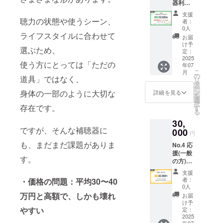
器利用
※初回
す）
る製作
す。 ・
者、そ
のみ・
【備
券にな
店舗で
支援
の家族
有効期
聴力の状態や使うシーン、
考】 ・
りま
者：
開催し
向け)
間1年
製作券
0人
す。お
ている
【リ
ライフスタイルに合わせて
※補聴
の利用
間違え
お届
キャン
ターン
器カ
方法に
け予
のない
ペーン
選ぶため、
詳細】
バーは
定：
ついて
ように
や割引
・加盟
2025
店舗に
は、サ
ご注意
とクー
使う方にとっては「ただの
年07
店で使
てデザ
ンクス
くださ
ポンの
こ
月
える
イン決
の
メール
い。 ・
道具」ではなく、
併用は
リ
28,000
定 ・サ
タ
にて詳
申込状
できま
ー
円クー
ンクス
ン
細をお
身体の一部のように大切な
詳細を見る
況や予
せん。
を
ポン
メール
選
送りし
約数に
・カ
択
※有効期
存在です。
（価格
す
ます。
より、
ラーデ
る
間1年
に関わ
【注意
製作に
ザイン
30,
※補聴
らず内
事項】
お時間
や持ち
ですが、そんな補聴器に
器カ
000
容は同
・「新
がかか
円
込みデ
バーは
じとな
潟上越
る場合
ザイ
も、まだまだ課題がありま
No.4 応
店舗に
りま
NailAtel
があり
ン、
援(一般
てデザ
す）
ier U
ます。
チェー
す。
の方)
イン決
【備
*」店舗
・店舗
ンやカ
【リ
定 ・サ
考】 ・
でのみ
で開催
支援
フなど
ターン
ンクス
製作券
利用で
者：
・価格の問題：平均30〜40
してい
の変更
詳細】
メール
の利用
0人
きる製
るキャ
の場合
・サン
（価格
方法に
万円と高額で、しかも壊れ
作券に
お届
ンペー
は、別
クス
に関わ
ついて
け予
なりま
ンや割
途現地
メール
やすい
らず内
定：
は、サ
す。お
引と
での精
（価格
2025
容は同
ンクス
間違え
クーポ
算が必