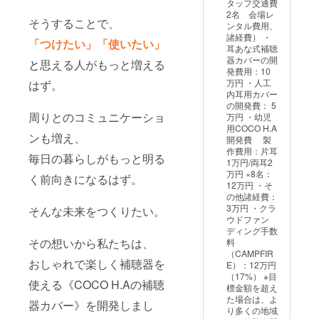
タッフ交通費
にて詳
ように
用はで
りま
2名 会場レ
細をお
ご注意
きませ
そうすることで、
す。
ンタル費用、
送りし
くださ
ん。 ・
諸経費） ・
ます。
「つけたい」「使いたい」
い。 ・
カラー
耳あな式補聴
【注意
申込状
デザイ
器カバーの開
と
思える人がもっと増える
事項】
況や予
ンや持
発費用：10
・「沖
約数に
ち込み
万円 ・人工
はず。
縄She's
より、
デザイ
内耳用カバー
nail」店
製作に
ン、
の開発費： 5
舗での
お時間
チェー
周りとのコミュニケーショ
万円 ・幼児
み利用
がかか
ンやカ
用COCO H.A
できる
る場合
フなど
ンも増え、
開発費 製
製作券
があり
の変更
作費用：片耳
になり
ます。
毎日の暮らしがもっと明る
の場合
1万円/両耳2
ます。
・店舗
は、別
万円 ×8名：
く前向きになるはず。
お間違
で開催
途現地
12万円 ・そ
えのな
してい
での精
の他諸経費：
いよう
るキャ
算が必
3万円 ・クラ
そんな未来をつくりたい。
にご注
ンペー
要にな
ウドファン
意くだ
ンや割
りま
ディング手数
さい。
引と
す。
その想いから私たちは、
料
・申込
クーポ
（CAMPFIR
状況や
ンの併
おしゃれで楽しく補聴器を
E）：12万円
予約数
用はで
（17%） ※目
によ
きませ
使える《COCO H.Aの補聴
標金額を超え
り、製
ん。 ・
た場合は、よ
作にお
器カバー》を開発しまし
カラー
り多くの地域
時間が
デザイ