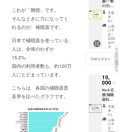
援(一般
てデザ
の方)
イン決
これが「難聴」です。
【リ
定 ・サ
支援
ターン
ンクス
者：
そんなときに力になってく
詳細】
メール
2人
・サン
（価格
お届
れるのが、補聴器です。
クス
に関わ
け予
メール
らず内
定：
（価格
2025
容は同
日本で補聴器を使っている
年07
に関わ
じとな
こ
月
らず内
人は、全体のわずか
りま
の
リ
容は同
す）
タ
ー
15.2%。
じとな
【備
ン
詳細を見る
を
りま
考】 ・
選
国内の利用者数も、約120万
択
す）
クーポ
す
る
※No.1~
ンの利
人にとどまっています。
10,
2,4~5,1
用方法
9~22と
000
につい
円
リター
ては、
こちらは、各国の補聴器普
No.8 応
ン内容
サンク
援(補聴
は同じ
及率を比べたグラフです。
スメー
器利用
になり
ルにて
者、そ
ます。
詳細を
支援
の家族
お送り
者：
向け)
しま
0人
【リ
す。
お届
ターン
【注意
け予
詳細】
定：
事項】