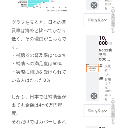
・加盟
2025
・申込
年07
店で使
状況や
こ
月
える
の
予約数
リ
14,000
タ
によ
ー
円クー
ン
り、製
詳細を見る
グラフを見ると、日本の普
を
ポン
選
作にお
択
※有効期
す
時間が
及率は海外と比べてかなり
る
間1年
かかる
10,
※補聴
低く、その理由がこちらで
場合が
器カ
000
ありま
円
す。
バーは
す。 ・
No.22幼
店舗に
各店舗
・補聴器の普及率は15.2％
児用
てデザ
が開催
COCO
イン決
してい
・補助への満足度は50％
H.A 提
定 ・サ
るキャ
支援
供 【リ
ンクス
ンペー
者：
・実際に補助を受けられて
ターン
メール
0人
ンや割
詳細】
（価格
いる人はたった8％
引と
お届
・サン
に関わ
け予
クーポ
クス
らず内
定：
ンの併
メール
2025
容は同
用はで
年07
しかも、日本では補助金が
（価格
じとな
きませ
こ
月
に関わ
りま
の
ん。 ・
リ
出ても金額は4〜8万円程
らず内
す）
タ
クーポ
ー
容は同
【備
ン
詳細を見る
ンは
度。
を
じとな
考】 ・
選
COCO
択
りま
クーポ
す
H.Aの加
それだけではカバーしきれ
る
す）
ンの利
盟店で
【ご支