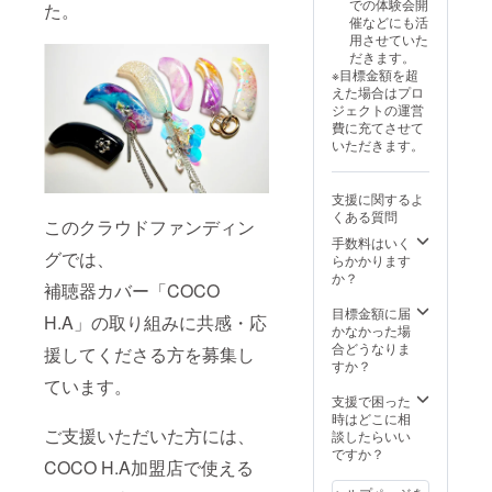
での体験会開
た。
かかる
ンや持
催などにも活
場合が
ち込み
用させていた
ありま
デザイ
だきます。
す。 ・
ン、
※目標金額を超
店舗で
チェー
えた場合はプロ
開催し
ンやカ
ジェクトの運営
ている
フなど
費に充てさせて
キャン
の変更
いただきます。
ペーン
の場合
や割引
は、別
とクー
途現地
支援に関するよ
ポンの
での精
くある質問
併用は
算が必
このクラウドファンディン
できま
要にな
手数料はいく
せん。
グでは、
りま
らかかります
・カ
す。
か？
補聴器カバー「COCO
ラーデ
ザイン
目標金額に届
H.A」の取り組みに共感・応
や持ち
かなかった場
込みデ
合どうなりま
援してくださる方を募集し
ザイ
すか？
ン、
ています。
チェー
支援で困った
ンやカ
時はどこに相
フなど
ご支援いただいた方には、
談したらいい
の変更
ですか？
COCO H.A加盟店で使える
の場合
は、別