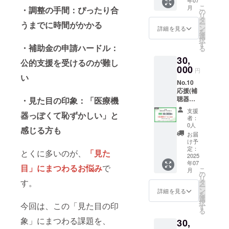
年07
に関わ
じとな
メール
のない
ンの併
要にな
こ
月
・調整の手間：ぴったり合
らず内
りま
の
にて詳
ように
用はで
りま
リ
容は同
す）
タ
細をお
ご注意
きませ
す。
ー
うまでに時間がかかる
じとな
【備
ン
送りし
詳細を見る
くださ
ん。 ・
を
りま
考】 ・
選
ます。
い。 ・
カラー
択
す）
クーポ
す
【注意
申込状
デザイ
・補助金の申請ハードル：
る
※No.1~
ンの利
事項】
況や予
ンや持
30,
3,5,19~
用方法
・「沖
公的支援を受けるのが難し
約数に
ち込み
22とリ
000
につい
縄She's
より、
円
デザイ
ターン
ては、
い
nail」店
製作に
ン、
No.10
内容は
サンク
舗での
お時間
チェー
応援(補
同じに
スメー
み利用
がかか
ンやカ
聴器利
・見た目の印象：「医療機
なりま
ルにて
できる
る場合
フなど
用者、
す。
詳細を
製作券
があり
支援
の変更
器っぽくて恥ずかしい」と
その家
お送り
になり
者：
ます。
の場合
族向け)
しま
0人
ます。
・店舗
は、別
感じる方も
【リ
す。
お間違
お届
で開催
途現地
ターン
【注意
け予
えのな
してい
での精
詳細】
定：
事項】
いよう
るキャ
とくに多いのが、
「見た
算が必
・加盟
2025
・申込
にご注
ンペー
要にな
年07
店で使
状況や
目」にまつわるお悩み
で
意くだ
ンや割
りま
こ
月
える
の
予約数
さい。
引と
す。
リ
45,000
す。
タ
によ
・申込
クーポ
ー
円クー
ン
り、製
詳細を見る
状況や
ンの併
を
ポン
選
作にお
予約数
用はで
択
今回は、この「見た目の印
※有効期
す
時間が
によ
きませ
る
間1年
かかる
り、製
ん。 ・
象」にまつわる課題を、
30,
※補聴
場合が
作にお
カラー