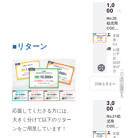
1,0
※補聴
器カ
00
円
バーは
No.20
店舗に
幼児用
てデザ
COCO
イン決
H.A 提
定 ・サ
支援
供 【リ
ンクス
者：
ターン
メール
■リターン
0人
詳細】
（価格
お届
・サン
に関わ
け予
クス
らず内
定：
メール
2025
容は同
年07
（価格
じとな
こ
月
に関わ
りま
の
リ
らず内
す）
タ
ー
容は同
【備
ン
詳細を見る
を
じとな
考】 ・
選
択
りま
クーポ
す
る
す）
ンの利
3,0
【ご支
用方法
援の使
00
につい
円
応援してくださる方には、
い道】
ては、
No.21幼
・人工
サンク
大きく分けて以下のリター
児用
内耳を
スメー
COCO
使って
ルにて
ンをご用意しています！
H.A 提
いる子
詳細を
支援
供 【リ
ども向
お送り
者：