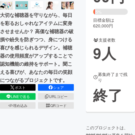
まちづくり・地域活性化
5%
大切な補聴器を守りながら、毎日
目標金額は
を彩るおしゃれなアイテムに変身
620,000円
CAMPFIRE for Social Good
CAMPFIRE Creation
させませんか？ 高価な補聴器の破
CAMPFIREふるさと納税
machi-ya
コミュニティ
損や紛失を防ぎつつ、身につける
支援者数
9
人
喜びを感じられるデザイン。補聴
器の使用頻度がアップすることで
認知機能の維持をサポート。聞こ
える喜びが、あなたの毎日の笑顔
募集終了まで残
につながるプロジェクトです。
り
終了
ポスト
シェア
LINEで送る
URLコピー
埋め込み
QRコード
このプロジェクトは、