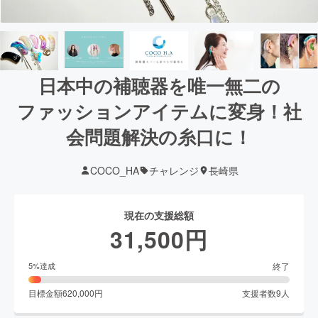
日本中の補聴器を唯一無二の
ファッションアイテムに変身！社
会問題解決の糸口に！
COCO_HA
チャレンジ
長崎県
現在の支援総額
31,500
円
終了
5
%達成
目標金額
620,000
円
支援者数
9
人