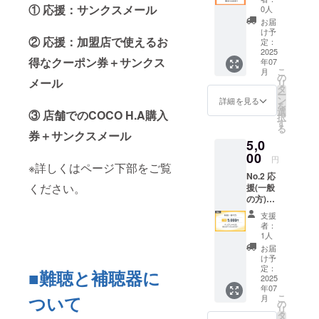
ターン
① 応援：サンクスメール
け専用
しま
0人
詳細】
カバー
す。
お届
・サン
の開発
【注意
け予
② 応援：加盟店で使えるお
クス
費とし
定：
事項】
メール
2025
て活用
・申込
得なクーポン券＋サンクス
年07
（価格
させて
状況や
こ
月
に関わ
いただ
の
予約数
メール
リ
らず内
きま
タ
によ
ー
容は同
す。
ン
り、製
詳細を見る
を
じとな
※No.1~
選
作にお
③ 店舗でのCOCO H.A購入
択
りま
5,19,21
す
時間が
る
す）
~22とリ
券＋サンクスメール
かかる
5,0
【ご支
ターン
場合が
援の使
00
内容は
ありま
円
※詳しくはページ下部をご覧
い道】
同じに
す。 ・
No.2 応
・人工
なりま
各店舗
ください。
援(一般
内耳を
す。
が開催
の方)
使って
してい
【リ
いる子
るキャ
支援
ターン
ども向
ンペー
者：
詳細】
け専用
1人
ンや割
・サン
カバー
引と
お届
クス
の開発
け予
クーポ
メール
費とし
定：
ンの併
■難聴と補聴器に
（価格
2025
て活用
用はで
年07
に関わ
させて
きませ
ついて
こ
月
らず内
いただ
の
ん。 ・
リ
容は同
きま
タ
クーポ