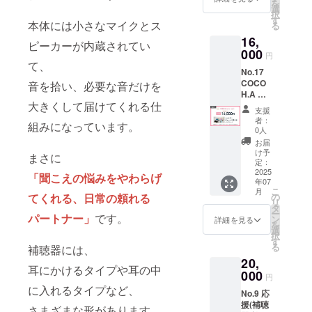
を
作券
（価格
選
【注意
択
片耳/ワ
に関わ
す
事項】
本体には小さなマイクとス
る
ンカ
らず内
・「函
16,
ラー/
容は同
館
ピーカーが内蔵されてい
チェー
000
じとな
CANAI
円
ン片耳
りま
て、
LL」店
No.17
付き
す）
舗での
COCO
(20,000
音を拾い、必要な音だけを
【備
み利用
H.A 製
円相当)
考】 ・
できる
大きくして届けてくれる仕
作券
※初回
製作券
製作券
支援
沖縄
のみ・
の利用
になり
者：
組みになっています。
She's
有効期
方法に
0人
ます。
nail
間1年
ついて
お間違
お届
【リ
※補聴
は、サ
け予
えのな
まさに
ターン
器カ
定：
ンクス
いよう
詳細】
2025
バーは
メール
にご注
「聞こえの悩みをやわらげ
年07
・
店舗に
にて詳
意くだ
こ
月
COCO
てデザ
の
てくれる、日常の頼れる
細をお
さい。
リ
H.A 製
イン決
タ
送りし
・申込
ー
作券
パートナー」
です。
定 ・サ
ン
ます。
詳細を見る
状況や
を
片耳/ワ
ンクス
選
【注意
予約数
択
ンカ
メール
す
事項】
によ
る
補聴器には、
ラー/
（価格
・「大
り、製
20,
チェー
に関わ
阪
作にお
耳にかけるタイプや耳の中
ン片耳
000
らず内
IRIS」
時間が
円
付き
容は同
店舗で
かかる
に入れるタイプなど、
No.9 応
(20,000
じとな
のみ利
場合が
援(補聴
円相当)
りま
用でき
さまざまな形があります。
ありま