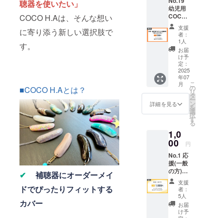
※No.1~
No.19
聴器を使いたい」
4,19~22
幼児用
とリ
COCO
COCO H.Aは、そんな想い
ターン
H.A 提
支援
に寄り添う新しい選択肢で
内容は
供 【リ
者：
同じに
ターン
1人
す。
なりま
詳細】
お届
す。
・サン
け予
クス
定：
メール
2025
年07
（価格
こ
月
に関わ
の
■COCO H.Aとは？
リ
らず内
タ
ー
容は同
ン
詳細を見る
を
じとな
選
択
りま
す
る
す）
1,0
【ご支
援の使
00
円
い道】
No.1 応
・人工
援(一般
内耳を
の方)
使って
✔
補聴器にオーダーメイ
【リ
いる子
支援
ターン
ども向
ドでぴったりフィットする
者：
詳細】
け専用
5人
・サン
カバー
カバー
お届
クス
の開発
け予
メール