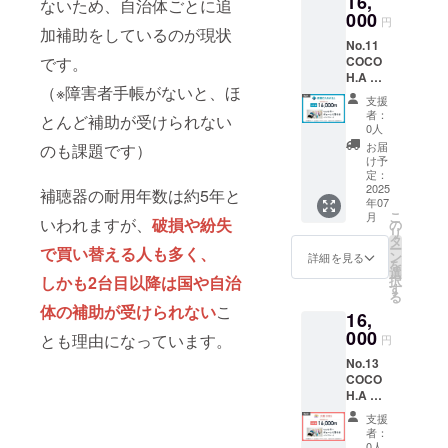
16,
用方法
ないため、自治体ごとに追
のみご
援の使
000
につい
利用い
円
い道】
加補助をしているのが現状
ては、
ただけ
No.11
・人工
サンク
ます。
です。
COCO
内耳を
スメー
加盟店
H.A 製
使って
ルにて
情報は
（※障害者手帳がないと、ほ
作券
いる子
詳細を
こちら
支援
函館
ども向
お送り
者：
をご覧
とんど補助が受けられない
CANAI
け専用
しま
0人
くださ
LL 【リ
カバー
す。
お届
のも課題です）
い。
ターン
の開発
【注意
け予
https://
詳細】
費とし
定：
事項】
cocohaj
・
2025
て活用
補聴器の耐用年数は約5年と
・申込
p.com/li
年07
COCO
させて
状況や
st/
こ
月
H.A 製
いわれますが、
破損や紛失
いただ
の
予約数
リ
作券
きま
タ
によ
ー
で買い替える人も多く、
片耳/ワ
す。
ン
り、製
詳細を見る
を
ンカ
※No.1~
選
作にお
しかも2台目以降は国や自治
択
ラー/
5,19~21
す
時間が
る
チェー
とリ
かかる
体の補助が受けられない
こ
16,
ン片耳
ターン
場合が
付き
000
内容は
ありま
とも理由になっています。
円
(20,000
同じに
す。 ・
No.13
円相当)
なりま
各店舗
COCO
※初回
す。
が開催
H.A 製
のみ・
してい
作券
有効期
るキャ
支援
大阪
間1年
ンペー
者：
IRIS
※補聴
0人