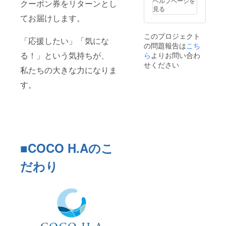
ヘルプページを
クーポン券をリターンとし
途現地
見る
での精
てお届けします。
算が必
要にな
このプロジェクト
りま
「応援したい」「気にな
の問題報告は
す。
こち
る！」という気持ちが、
ら
よりお問い合わ
せください
私たちの大きな力になりま
す。
■COCO H.Aのこ
だわり