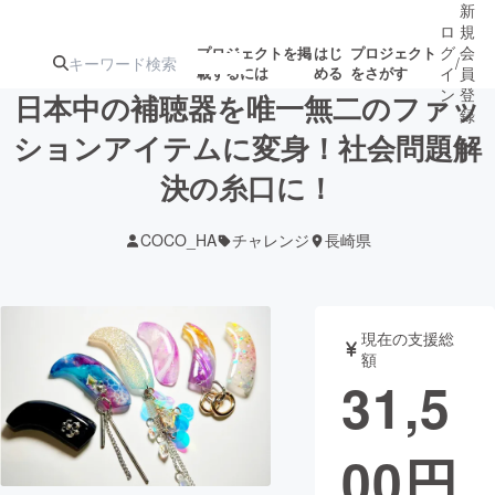
新
ロ
規
グ
会
プロジェクトを掲
はじ
プロジェクト
/
載するには
める
をさがす
イ
員
ン
登
日本中の補聴器を唯一無二のファッ
録
ションアイテムに変身！社会問題解
決の糸口に！
人気のプロ
注目のリ
注目の新着プロ
募集終了が近いプ
もうすぐ公開
ジェクト
ターン
ジェクト
ロジェクト
されます
COCO_HA
チャレンジ
長崎県
アート・写真
音楽
現在の支援総
テクノロジー・ガジェット
ゲーム・サ
額
31,5
映像・映画
書籍・雑誌
00
円
ビジネス・起業
チャレンジ