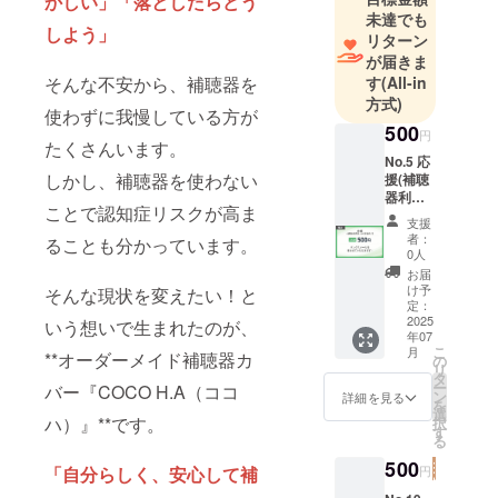
かしい」「落としたらどう
未達でも
しよう」
リターン
が届きま
そんな不安から、補聴器を
す
(All-in
方式)
使わずに我慢している方が
500
円
たくさんいます。
No.5 応
しかし、補聴器を使わない
援(補聴
器利用
ことで認知症リスクが高ま
者、そ
支援
の家族
者：
ることも分かっています。
向け)
0人
【リ
お届
ターン
け予
そんな現状を変えたい！と
詳細】
定：
・サン
2025
いう想いで生まれたのが、
年07
クス
こ
月
**オーダーメイド補聴器カ
メール
の
リ
（価格
タ
ー
バー『COCO H.A（ココ
に関わ
ン
詳細を見る
を
らず内
選
ハ）』**です。
択
容は同
す
る
じとな
りま
500
「自分らしく、安心して補
円
す）