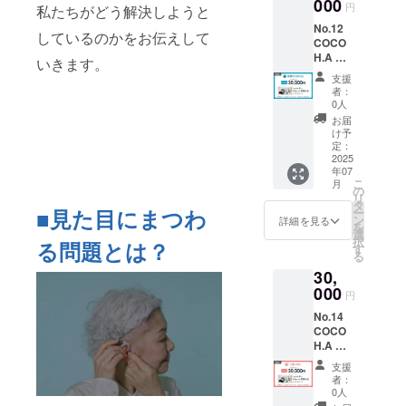
器カ
000
ありま
時間が
円
デザイ
私たちがどう解決しようと
バーは
す。 ・
かかる
ンや持
No.12
店舗に
各店舗
場合が
しているのかをお伝えして
ち込み
COCO
てデザ
が開催
ありま
デザイ
H.A 製
イン決
いきます。
してい
す。 ・
ン、
作券
定 ・サ
るキャ
店舗で
支援
チェー
函館
ンクス
ンペー
者：
開催し
ンやカ
CANAI
メール
0人
ンや割
ている
フなど
LL 【リ
（価格
引と
お届
キャン
の変更
ターン
に関わ
け予
クーポ
ペーン
の場合
詳細】
らず内
定：
ンの併
や割引
は、別
・
2025
容は同
用はで
とクー
途現地
年07
COCO
じとな
きませ
ポンの
での精
こ
月
H.A 製
りま
の
ん。 ・
併用は
算が必
リ
作券
す）
タ
クーポ
できま
要にな
■見た目にまつわ
ー
両耳/ワ
【備
ン
詳細を見る
ンは
せん。
りま
を
ンカ
考】 ・
選
COCO
・カ
す。
択
る問題とは？
ラー/
クーポ
す
H.Aの加
ラーデ
る
チェー
ンの利
盟店で
ザイン
30,
ン片耳
用方法
のみご
や持ち
付き
000
につい
利用い
円
込みデ
(40,000
ては、
ただけ
ザイ
No.14
円相当)
サンク
ます。
ン、
COCO
※初回
スメー
加盟店
チェー
H.A 製
のみ・
ルにて
情報は
ンやカ
作券
有効期
詳細を
こちら
支援
フなど
大阪
間1年
お送り
者：
をご覧
の変更
IRIS
※補聴
しま
0人
くださ
の場合
【リ
器カ