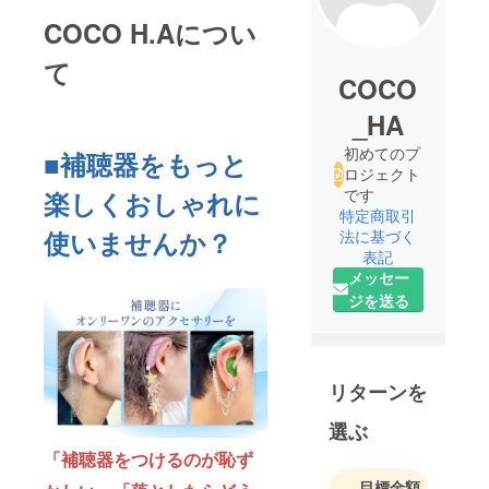
COCO H.Aについ
て
COCO
_HA
初めてのプ
■補聴器をもっと
ロジェクト
です
楽しくおしゃれに
特定商取引
使いませんか？
法に基づく
表記
メッセー
ジを送る
リターンを
選ぶ
「補聴器をつけるのが恥ず
目標金額