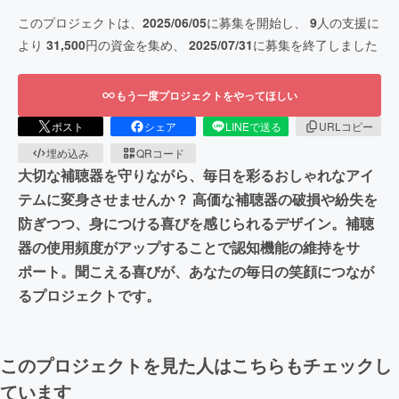
このプロジェクトは、
2025/06/05
に募集を開始し、
9
人の支援に
より
31,500
円の資金を集め、
2025/07/31
に募集を終了しました
もう一度プロジェクトをやってほしい
ポスト
シェア
LINEで送る
URLコピー
埋め込み
QRコード
大切な補聴器を守りながら、毎日を彩るおしゃれなアイ
テムに変身させませんか？ 高価な補聴器の破損や紛失を
防ぎつつ、身につける喜びを感じられるデザイン。補聴
器の使用頻度がアップすることで認知機能の維持をサ
ポート。聞こえる喜びが、あなたの毎日の笑顔につなが
るプロジェクトです。
このプロジェクトを見た人はこちらもチェックし
ています