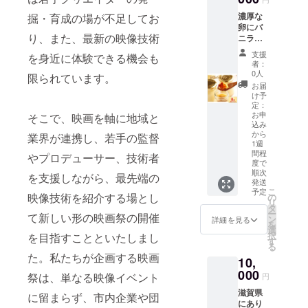
濃厚な
掘・育成の場が不足してお
卵にバ
り、また、最新の映像技術
ニラの
風味が
支援
を身近に体験できる機会も
香る、
者：
上品な
0人
限られています。
舌触り
お届
の王道
け予
の味。
定：
素材に
お申
そこで、映画を軸に地域と
込み
もこだ
から
業界が連携し、若手の監督
わり彦
1週
根でも
間程
やプロデューサー、技術者
大変人
度で
気のあ
順次
を支援しながら、最先端の
る多賀
発送
こ
町「原
予定
映像技術を紹介する場とし
の
リ
養鶏所
タ
ー
さん」
て新しい形の映画祭の開催
ン
詳細を見る
を
の新鮮
選
択
を目指すことといたしまし
卵を
す
る
使った
た。私たちが企画する映画
濃厚プ
10,
リンで
000
祭は、単なる映像イベント
円
す。 多
賀町の
滋賀県
に留まらず、市内企業や団
新鮮濃
にあり