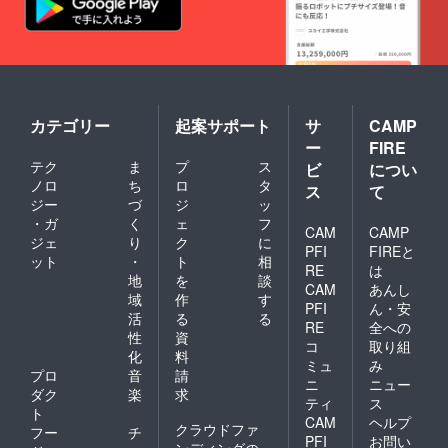
ク質
製
13.7g /
造地:日
脂質
本
22.9g /
賞味期
炭水化
限:製造
物
日から
1.1g / 食
9ヵ月 ■
塩相当
原材
カテゴリー
起案サポート
サ
CAMP
量
料・成
ー
FIRE
0.89g
分 麦
テク
ま
プ
ス
*この
ビ
につい
芽、
数値
ホップ
ノロ
ち
ロ
タ
ス
て
は、目
アル
ジー
づ
ジ
ッ
安で
コール
・ガ
く
ェ
フ
す。
CAM
CAMP
度
ジェ
り
ク
に
【特定
数:5.5%
PFI
FIREと
ット
・
ト
相
原材
■注意事
RE
は
料】な
地
を
談
項/その
CAM
あんし
し ■注
他 ※画
域
作
す
PFI
ん・安
意事項/
像はイ
活
る
る
その他
RE
全への
メージ
性
資
※画像は
です。
コ
取り組
化
料
イメー
缶が破
ミュ
み
ジで
プロ
音
請
損する
ニ
ニュー
す。撮
恐れが
ダク
楽
求
ティ
ス
影時の
ありま
ト
CAM
ヘルプ
小物類
すの
クラウドファ
フー
チ
は付属
で、缶
PFI
お問い
ンディングの