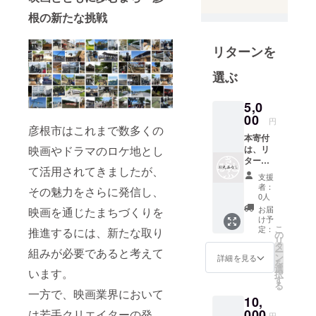
根の新たな挑戦
リターンを
選ぶ
5,0
00
円
彦根市はこれまで数多くの
本寄付
映画やドラマのロケ地とし
は、リ
ターン
て活用されてきましたが、
の無い
支援
寄付と
者：
その魅力をさらに発信し、
なりま
0人
す。
お届
映画を通じたまちづくりを
け予
こ
定：
推進するには、新たな取り
の
リ
タ
組みが必要であると考えて
ー
ン
詳細を見る
を
選
います。
択
す
る
一方で、映画業界において
10,
000
は若手クリエイターの発
円