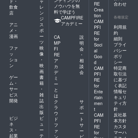
ド・
ャ
しませ
への衝
RE
合わせ
ノウハウを無
飲食
レ
ん。
撃、冷
Crea
料で学ぼう
凍庫保
店
ン
tion
各種規定
管を避
CAMPFIRE
ジ
CAM
け、直
アカデミー
アニ
ス
利用規
PFI
射日光
メ・
ポ
の当た
約
RE
漫画
ー
CA
説
る車内
細則
for
ツ
等高温
MP
明
プライ
Soci
になる
ファ
映
FI
会
バシー
al
場所に
ッ
像
RE
・
ポリ
Goo
は長時
ショ
・
ア
相
間置か
シー
d
ン
映
カ
談
ないで
特定商
CAM
画
くださ
デ
会
取引法
PFI
い。 妊
ゲー
書
ミ
に基づ
RE
娠中や
ム・
籍
ー
く表記
for
授乳期
サー
・
と
情報セ
の飲酒
Ente
ビス
雑
は
は胎
キュリ
rtain
開発
誌
児・乳
ク
サ
ティ方
men
児の発
出
ラ
ポ
針
t
育に悪
版
ウ
ー
反社基
CAM
影響を
ビジ
ビ
ド
ト
本方針
PFI
与える
ネ
ュ
フ
サ
恐れが
カスタ
RE
ス・
ー
ァ
ー
ありま
マーハ
for
起業
テ
す。 グ
ン
ビ
ラスメ