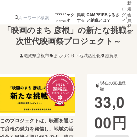
新
ロ
規
グ
会
プロジェク
掲載
CAMPFIREふるさ
/
トを探す
する
と納税とは？
イ
員
ン
登
「映画のまち 彦根」の新たな挑戦～
録
次世代映画祭プロジェクト～
人気のプロ
注目のリ
注目の新着プロ
募集終了が近いプ
もうすぐ公開
滋賀県彦根市
まちづくり・地域活性化
滋賀県
ジェクト
ターン
ジェクト
ロジェクト
されます
アート・写真
音楽
現在の支援総
額
33,0
テクノロジー・ガジェット
ゲーム・サ
00
円
映像・映画
書籍・雑誌
このプロジェクトは、映画を通じ
て彦根の魅力を発信し、地域の活
ビジネス・起業
チャレンジ
性化を目指す取り組みです。映画