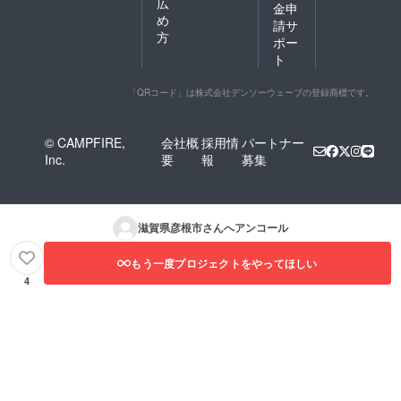
広
金申
め
請サ
方
ポー
ト
「QRコード」は株式会社デンソーウェーブの登録商標です。
© CAMPFIRE,
会社概
採用情
パートナー
Inc.
要
報
募集
滋賀県彦根市
さんへアンコール
もう一度プロジェクトをやってほしい
4