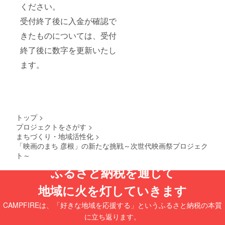
琶湖産
て、 多
ください。
の水産
くの
物の加
受付終了後に入金が確認で
ビール
工を専
ファン
きたものについては、受付
門に50
に愛さ
年余
れてき
終了後に数字を更新いたし
り。 環
まし
境と歳
た。 こ
ます。
月、そ
れから
して湖
も、こ
の畔の
の味わ
暮らし
いを広
が培う
く日本
近江の
中にお
美味を
届けし
トップ
>
お届け
ていき
プロジェクトをさがす
>
いたし
ます。
まちづくり・地域活性化
>
ます。
銀河高
「映画のまち 彦根」の新たな挑戦～次世代映画祭プロジェク
当店
原ビー
ト～
は、熟
ルの飲
練した
み方 缶
ふるさと納税を通じて
職人が
から直
「安
接グビ
地域に火を灯していきます
心・安
グビ飲
全で美
んだら
味しい
CAMPFIREは、「好きな地域を応援する」というふるさと納税の本質
もった
ものを
いな
に立ち返ります。
届けた
い。 美