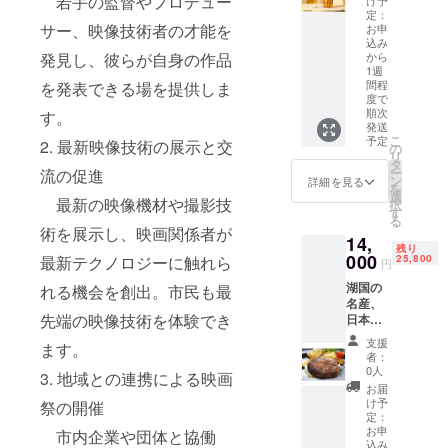
若手の監督やプロデュー
け予
ジです
彦根市/
れるキ
ジリン
定：
保存方
製造地:
リン 生
サー、映像技術者の才能を
茶葉」
お申
法:要冷
彦根市
茶をご
込み
※ 使
蔵(10℃
発見し、彼らが自身の作品
消
から
提供し
用。 2
以下) ア
1週
費期限:
ます。
つの温
間程
を発表できる場を提供しま
レル
出荷日
生茶葉
度で抽
度で
ギー物
+3日間
の力に
出する
順次
す。
質:乳、
・ひこ
より、
「ツイ
発送
卵
どら[5
茶葉の
こ
ン・ブ
予定
2. 最新映像技術の展示と交
の
個]
豊かな
リ
リュー
タ
原産地:
うまみ
ー
流の促進
製法」
ン
詳細を見る
彦根市/
と爽や
を
を採用
選
製造地:
最新の映像機材や撮影技
かな香
択
し、茶
す
彦根市
りが沁
る
葉本来
術を展示し、映画関係者が
消
みわた
の軽や
14,
費期限:
残り
る味わ
かな香
000
最新テクノロジーに触れら
25,800
円
出荷日
いが特
りと豊
+3日間
徴で
かな旨
湖国の
れる機会を創出。市民も最
■原材
す。 湖
み、
名産、
料・成
東地域
すっき
先端の映像技術を体験でき
日本三
分 ひこ
も同じ
りとし
大和牛
支援
どら:砂
ます。
地域と
た後味
のひと
者：
糖(国内
はい
を引き
つ近江
0人
3. 地域との連携による映画
製造)、
え、市
出した
牛肉
お届
卵、小
町に
本格無
と、鹿
け予
祭の開催
麦粉、
よって
糖紅茶
児島県
定：
植物性
さまざ
で
産の黒
お申
市内企業や団体と協働
油脂、
まな個
す。
込み
豚肉を