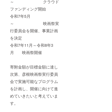
～ クラウド
苦手な
より早
ら生き
人にも
く冷凍
る。 銀
ファンディング開始
おすす
できる
河高原
めで
ため品
ビール
令和7年5月
す。
質を保
は、酵
◆<おす
てます
母が含
～ 映画祭実
すめ!>
まれ
オーブ
た、自
行委員会を開催、事業計画
ン・グ
然その
を決定
リルで
ままの
(冷凍の
何も取
令和7年11月～令和8年3
場合は
り除か
解凍後)
ない
月 映画祭開催
表面
ビール
が”カ
です。
リッ”と
喉を通
するま
るたび
寄附金額が目標金額に達し
で、(2
に、か
～3分程
次第、彦根映画祭実行委員
らだと
度)焼い
自然が
会で実施可能なプログラム
てお召
一体に
し上が
なり、
を計画し、開催に向けて進
りくだ
忘れて
さい。
いた人
めていきたいと考えていま
ひれ等
間本来
は焦げ
の感性
す。
やすい
を呼び
為、背
覚ま