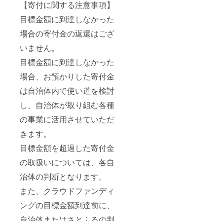
びれ、
【寄付に関する注意事項】
す。 こ
尾びれ
のビー
目標金額に到達しなかった
等をア
ルは、
ルミホ
そんな
場合の寄付金の返還はござ
イルで
瞬間を
くるん
創り出
いません。
でいた
しま
だく
す。 ■
目標金額に到達しなかった
か、再
生産者
度薄く
の声 ド
場合、お預かりした寄付金
化粧塩
イツの
は自治体内で使い道を検討
をして
白ビー
いただ
ル”ヴァ
し、自治体が取り組む各種
くと、
イツェ
きれい
ン”を日
の事業に活用させていただ
に焼き
本の日
あがり
常に。
きます。
ます。
ビール
◆電子
大国ド
目標金額を超過した寄付金
レンジ
イツ伝
で [常
の取扱いについては、各自
統の白
温・冷
ビー
治体の判断となります。
蔵の場
ル、
合]ラッ
“ヴァイ
また、クラウドファンディ
プをか
ツェ
けて約1
ン“。 日
ングの目標金額到達前に、
分20秒
本の一
(500W)
般的な
自治体またはさとふるの判