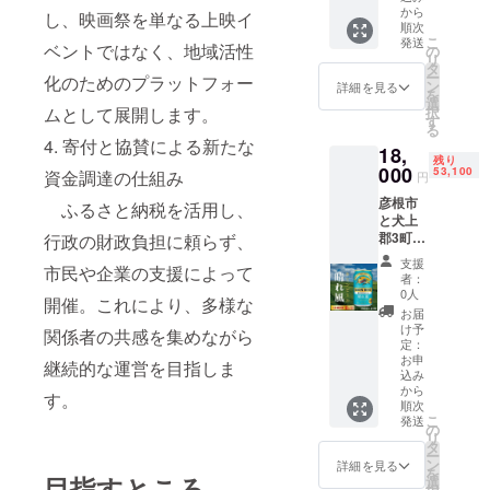
小豆、
性があ
から
※20%使
し、映画祭を単なる上映イ
使用
蜂蜜、
順次
りま
用 彦根
し、旨
こ
発送
水飴、
す。生
ベントではなく、地域活性
市と犬
の
味たっ
リ
寒天/ト
茶を堪
上郡3町
タ
ぷりで
ー
化のためのプラットフォー
レハ
能しな
は、
ン
肉汁溢
詳細を見る
を
ロー
がら、
「湖東
選
れる
ムとして展開します。
択
ス、ふ
湖東地
定住自
す
ジュー
る
くらし
域を想
立圏」
シーな
4. 寄付と協賛による新たな
粉 栄養
18,
像して
とし
ハン
残り
成分表
みませ
000
て、相
53,100
バーグ
資金調達の仕組み
円
示(1個
んか? ■
互協力
を作り
当たり):
彦根市
お礼品
ふるさと納税を活用し、
をして
まし
熱量
と犬上
の内容
いると
た。最
188kcal
郡3町
行政の財政負担に頼らず、
につい
ころで
高の食
・たん
は、
て ・
すが、
材での
支援
市民や企業の支援によって
ぱく質
「湖東
【キリ
地元・
み出せ
者：
2.9g・
定住自
ン】生
湖東地
0人
る至福
開催。これにより、多様な
脂質
立圏」
茶
域の美
の味を
お届
4.5g・
として
[525ml
味しさ
け予
お楽し
関係者の共感を集めながら
炭水化
相互協
ペット
定：
も連携
み下さ
物
力をし
お申
ボトル
中! 今回
継続的な運営を目指しま
い。 ■
込み
22.9g・
ている
×24本]
は、数
お礼品
から
食塩相
ところ
す。
製
あるキ
の内容
順次
当量
です
造地:滋
リンの
につい
こ
発送
の
0.1g※表
が、地
賀県
工場の
て ・近
リ
タ
示値は
元・湖
消
中で
江牛と
ー
ン
目安で
東地域
詳細を見る
費期限:
も、多
黒豚の
を
目指すところ
選
す もち
の美味
製造日
賀町と
ハン