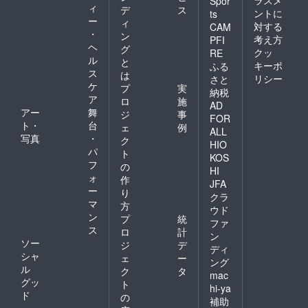
Spor
ラスは
ィ
デ
ス
ントに
ts
付属し
ー
ィ
対する
CAM
ていま
・
ン
せん。
考え方
PFI
ヘ
グ
お酒は
クッ
RE
ル
20歳に
と
キーポ
ふる
なって
ス
は
リシー
さと
から。
ケ
プ
実
納税
ア
ロ
施
AD
アー
舞
ジ
事
FOR
ト・
台
ェ
例
ALL
写真
・
ク
HIO
パ
ト
KOS
フ
の
HI
ォ
作
JFA
ー
り
クラ
マ
方
ウド
ン
プ
統
ファ
ス
ロ
計
ン
ソー
ジ
デ
ディ
シャ
ェ
ー
ング
ル
ク
タ
mac
グッ
ト
hi-ya
ド
の
補助