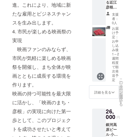
と、口
れる鮎
る近江
定原材
製
進。これにより、地域に新
等)、酸
に広が
の淡白
彦根中
料等:小
造地:滋
味料、
る麦の
にして
山道に
麦・
賀県
たな雇用とビジネスチャン
カラメ
支援
うま
高尚、
ある牛
卵。 ※
賞
者：
ル色素
み。素
涼やか
スを生み出します。
一頭買
本商品
味期限:
0人
(一部に
材も手
な味わ
いの小
製造設
製造日
お届
小麦・
間も時
4. 市民が楽しめる映画祭の
いをお
さな肉
備では
から9か
け予
卵・乳
間も一
楽しみ
屋で
乳成分
月 ■原
定：
成分・
実現
切手加
くださ
す。 1
お申
を含む
材料・
牛肉・
減なし
い。 ミ
し込
ランク
商品を
成分 麦
映画ファンのみならず、
大豆・
で仕上
み後
シュラ
上近江
製造し
芽(外国
豚肉を
1～2
げた、
ン星付
牛A5メ
ていま
製造又
市民が気軽に楽しめる映画
含む)
週間
おいし
きの料
ス牛
す。 ※
は国内
程度
【和風
さで
理人が
は、美
祭を開催し、まち全体が映
はちみ
製造
で順
ソー
す。 ■
認めた
しく
つを使
(5%未
次発
ス】 醤
お礼品
画とともに成長する環境を
ブラン
やわら
送予
用して
満))、
油(国内
の内容
こ
ド鮎の
定
かく
おりま
ホップ
の
製造)、
作ります。
につい
リ
最高峰
手のぬ
すので1
■注意事
タ
果糖ブ
て ・
ー
「木村
くもり
歳未満
項/その
ン
詳細を見る
映画の持つ可能性を最大限
ドウ糖
【キリ
を
鮎」を
でとけ
の乳児
他 ※画
選
液陶、
ン】ス
択
使用。
ます 滋
には食
像はイ
に活かし、「映画のまち・
す
りんご
プリン
る
熟練の
賀県で1
べさせ
メージ
酢、ワ
グバ
職人が
頭1頭大
26,
彦根」の実現に向けた第一
ないで
です。
イン調
レー
美しく
切に育
下さ
※到着日
000
製品(ワ
円
(SPRIN
踊り串
歩として、このプロジェク
てられ
い。 ※
数は配
イン、
G
を打
ました
銀河高
保存方
送地域
食塩)、
トを成功させたいと考えて
VALLE
ち、直
特別な
原ビー
法:直射
により
りん
Y) 豊潤
火で皮
黒牛を
ル 小麦
日光、
異なり
ご、発