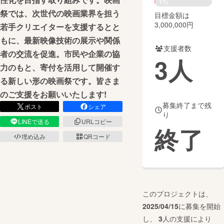
1%
祭では、次世代の映画業界を担う
目標金額は
まちづくり・地域活性化
3,000,000円
若手クリエイターを支援するとと
もに、最新映像技術の展示や関係
支援者数
CAMPFIRE for Social Good
CAMPFIRE Creation
者の交流を促進。市民や企業の協
3
人
CAMPFIREふるさと納税
machi-ya
コミュニティ
力のもと、寄付を活用して開催す
る新しい形の映画祭です。皆さま
のご支援をお願いいたします!
募集終了まで残
ポスト
シェア
り
LINEで送る
URLコピー
終了
埋め込み
QRコード
このプロジェクトは、
2025/04/15
に募集を開始
し、
3
人の支援により