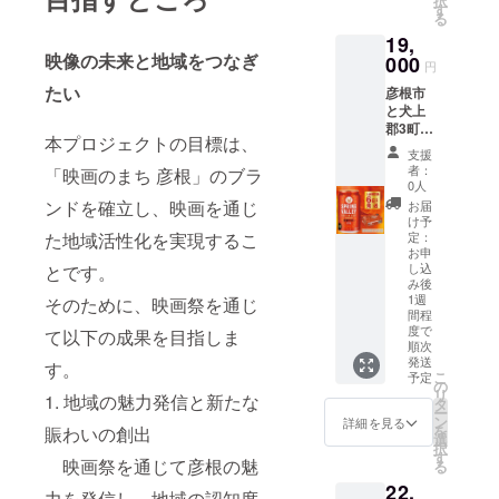
択
す
もちど
しさも
から9か
彦根市
バーグ
る
ら:砂糖
連携中!
月 ■原
にまた
[ハン
19,
(国内製
その中
材料・
がる滋
バーグ
映像の未来と地域をつなぎ
000
造)、
でも、
成分 緑
円
賀工場
150g×8
卵、も
多賀町
茶(国
で生産
個、和
たい
彦根市
ち粉、
と彦根
産)、生
される
風ソー
と犬上
米粉、
市にま
茶葉抽
キリン
ス105g]
郡3町
植物性
たがる
出物(生
午後の
本プロジェクトの目標は、
原
は、
油脂、
キリン
茶葉、
支援
紅茶お
産地:牛
「湖東
小豆、
滋賀工
者：
「映画のまち 彦根」のブラ
国産) ビ
いしい
肉:滋賀
定住自
0人
蜂蜜、
場で生
タミンC
無糖を
県、豚
立圏」
ンドを確立し、映画を通じ
みり
産され
お届
■注意事
ご提供
肉:鹿児
とし
け予
ん、水
る「晴
項/その
しま
島県/製
て、相
た地域活性化を実現するこ
定：
飴、寒
れ風」
他 ※画
す。 ■
造地:滋
互協力
お申
天/トレ
をご提
像はイ
お礼品
賀県/加
し込
とです。
をして
ハロー
供しま
メージ
の内容
工地:彦
み後
いると
ス、ふ
す。 <
です。
につい
1週
そのために、映画祭を通じ
根市
ころで
くらし
新しい
間程
て ・
賞
すが、
粉、増
おいし
度で
て以下の成果を目指しま
【キリ
味期限:
地元・
順次
粘多糖
さ> 1.麦
ン】午
発送日
湖東地
発送
す。
類 栄養
芽100%
後の紅
から30
こ
域の美
予定
成分表
ビール
の
茶おい
日 ■原
リ
味しさ
1. 地域の魅力発信と新たな
示(1個
の麦の
タ
しい無
材料・
ー
も連携
当たり):
うまみ
ン
詳細を見る
糖
成分
を
賑わいの創出
中! 今回
熱量
2.希少
選
[500ml
【ハン
択
は、数
197kcal
ホップ
す
ペット
バー
映画祭を通じて彦根の魅
る
あるキ
・たん
IBUKI使
ボトル
グ】 牛
リンの
22,
ぱく質
用(日本
力を発信し、地域の認知度
×24本]
肉(滋賀