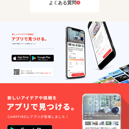
の内容
よくある質問
は少し
につい
ぬるめ
て ・あ
の8℃で
ゆの塩
す。 い
焼き[10
わゆる
尾]
キンキ
製造地:
ンの
滋賀県
ビール
彦根市
は5℃ぐ
賞
らいで
味期限:
すの
発送日
で、
から冷
ちょっ
凍90日
と冷た
■原材
いと感
料・成
じるぐ
分 【原
らいが
材料】
美味し
鮎(滋賀
い温度
県産)、
です。
食塩
■お礼品
【栄養
の内容
成分
につい
100g当
て ・銀
たり】
河高原
熱量
ビール
266kcal
[350ml
/ タンパ
x24本]