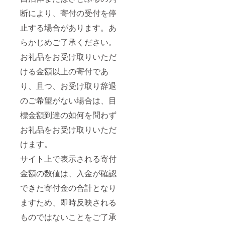
温めて
ビール
お召し
断により、寄付の受付を停
とは明
上がり
らかに
止する場合があります。あ
くださ
違う香
い。 [冷
味と、
らかじめご了承ください。
凍の場
酵母に
合]凍っ
よる濁
お礼品をお受け取りいただ
たまま
りか特
ラップ
徴て
ける金額以上の寄付であ
をかけ
す。 銀
て(袋入
河高原
り、且つ、お受け取り辞退
りの場
ビール
のご希望がない場合は、目
合は切
は、日
れ目を
常的に
標金額到達の如何を問わず
入れて)
飲まれ
約1分40
る本格
お礼品をお受け取りいただ
秒
的な
(500W)
ヴァイ
けます。
温めて
ツェン
お召し
を目指
サイト上で表示される寄付
上がり
して
くださ
金額の数値は、入金が確認
1996年
い。 ■
に発売
できた寄付金の合計となり
生産者
開始。
の声 佃
以来、
ますため、即時反映される
煮をは
20年以
じめと
上にわ
ものではないことをご了承
する琵
たっ