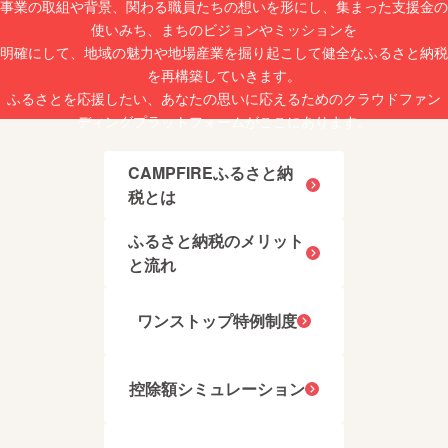
事業の取組や背景、関わる職員たちの想いを形にし、集まった支援金の
い」想
しい黄
いか
色の色
使いみち、まちのビジョンやミッションを
ら、全
合いと
明確にして、地域の魅力や地場産業を掘り起こして健全なふるさと納税
て手作
ヴァイ
りで丁
ツェン
を再構築していきます。
寧に作
の特徴
ふるさとを応援したい、あなたの思いに応えるためのクラウドファン
りあげ
である
ていま
香りを
ディングプラットフォームがここにあります。
す。 素
楽しむ
材にこ
ため透
だわ
明なグ
CAMPFIREふるさと納
り、安
ラスで
税とは
心・安
お飲み
全な品
くださ
を、手
い。 の
ふるさと納税のメリット
作りだ
どごし
からこ
と流れ
命の
そでき
ビール
ること
と違
を大切
い、
ワンストップ特例制度
にし、
ヴァイ
ひとつ
ツェン
ひとつ
は香り
丁寧に
とコク
控除額シミュレーション
お届け
が命。
いたし
香りが
ます。
引き立
■お礼品
つ温度