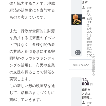
厚卵
ます
体と協力することで、地域
に、伊
国宝彦
支援
吹牛乳
経済の活性化にも寄与する
根城の
者：
など、
お堀沿
0人
ものと考えています。
地産地
い情緒
お届
消の味
ある街
け予
を大切
並みの
定：
にして
中にあ
お申
また、行政が全面的に財源
いま
込み
る 小
から
す。 ■
さな和
を負担する従来型のイベン
1週
お礼品
菓子屋
間程
の内容
トではなく、多様な関係者
のどら
度で
につい
焼き専
順次
の共感と期待を形にする寄
て ・彦
門店
発送
根イイ
こ
「虎て
予定
の
附型のクラウドファンディ
プリン
リ
つ(こて
タ
プレー
ー
つ)」
ングを活用し、市民や企業
ン
詳細を見る
ン[4個
を
は、可
選
×2セッ
択
愛いひ
の支援を募ることで開催を
す
ト]
る
こにゃ
製造地:
んの焼
実現します。
14,
滋賀県
印の
000
円
この新しい形の映画祭を通
彦根市
入っ
消
た、ど
彦根市
じて、彦根のまちづくりに
費期限:
ら焼き
と犬上
出荷日
【ひこ
郡3町
貢献していきます。
+6日 ■
どら】
は、
支援
原材
を始め
「湖東