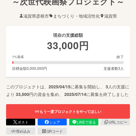
～次世代映画祭プロジェクト～
滋賀県彦根市
まちづくり・地域活性化
滋賀県
現在の支援総額
33,000
円
終了
1
%達成
目標金額
3,000,000
円
支援者数
3
人
このプロジェクトは、
2025/04/15
に募集を開始し、
3
人の支援に
より
33,000
円の資金を集め、
2025/07/14
に募集を終了しました
もう一度プロジェクトをやってほしい
ポスト
シェア
LINEで送る
URLコピー
埋め込み
QRコード