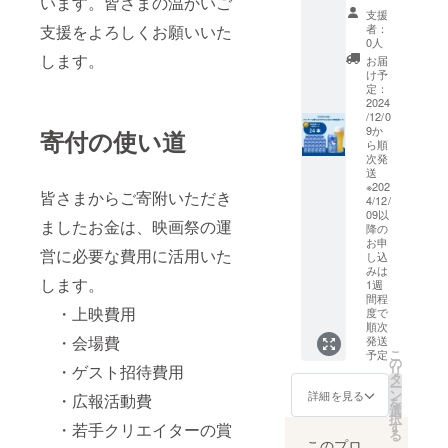
います。皆さまの温かいご
496[1
はパ
お届け
のビー
高温多
ます。
酵調味
支援
ケース
リッと
します
ル 小麦
湿を避
支援をよろしくお願いいた
者：
料、た
(350ml
身は
一頭買
と酵母
けて
0人
ん白加
×24本
ふっく
いして
が織り
25℃以
します。
お届
水分解
入)]
らに焼
おりま
なす自
下で保
け予
物、玉
製
き上げ
すため
然なま
存して
定：
ねぎ、
造地:滋
ていま
部位指
ろやか
2024
下さ
かつお
賀県
す。 タ
/12/0
定はで
さが特
い。 ※
節エキ
賞
9か
寄付の使い道
ンパク
きませ
徴。 白
画像は
ス、香
ら順
味期限:
質が豊
んが焼
濁した
イメー
辛料/増
次発
製造日
富で、
肉に適
小麦色
ジで
送
粘剤(加
から9か
電子レ
した部
の無ろ
す。
※202
工でん
皆さまからご寄附いただき
月 ■原
ンジで
位を食
過ビー
4/12/
粉)、調
材料・
チンす
べてい
ルで
09以
味料(ア
ましたお金は、映画祭の運
成分 麦
るだけ
降の
ただき
す。 や
ミノ酸
芽(外国
お申
で、お
やすく
さしい
営に必要な費用に活用いた
等)、着
し込
製造又
家で簡
カット
口当た
色料(カ
みは
は国内
単に美
して送
りと甘
します。
1週
ラメ
製造
味しく
ります
い香り
間程
ル)、甘
(5%未
お召し
・上映費用
【生産
が心を
度で
味料(甘
満))、
上がり
者の
満たし
順次
草)、(一
ホップ
・会場費
いただ
発送
声】 霜
ます。
部に小
こ
■注意事
予定
けま
降りと
まろや
の
麦・大
・ゲスト招待費用
リ
項/その
す。 便
赤身の
かでや
タ
豆・り
ー
他 ※画
利な個
おいし
さしい
ン
詳細を見る
・広報活動費
んごを
を
像はイ
包装
さと香
口当た
選
含む) ■
択
メージ
パッ
が違い
り 小麦
す
・若手クリエイターの賞
注意事
る
です。
ケージ
ます 美
麦芽を
このプロ
項/その