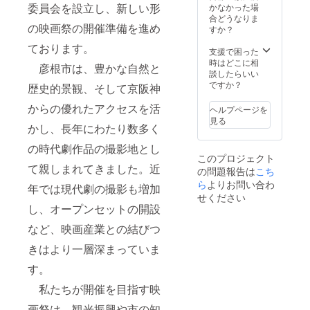
ない味
ており
を思わ
委員会を設立し、新しい形
かなかった場
で、無
ます ■
せる香
合どうなりま
駄な油
の映画祭の開催準備を進め
内容量
りが立
すか？
が落
【近江
ち上
ております。
ち、身
牛A5ラ
り、ク
支援で困った
が締
ンクメ
ローブ
時はどこに相
彦根市は、豊かな自然と
まって
ス牛一
のよう
談したらいい
いま
頭買み
なスパ
ですか？
歴史的景観、そして京阪神
す。 踊
のや】
イス香
り串を
焼肉用
もほの
からの優れたアクセスを活
ヘルプページを
打ち、
500g ■
かに香
見る
天日塩
かし、長年にわたり数多く
原産地
る。 酵
で化粧
滋賀県
母由来
の時代劇作品の撮影地とし
塩して
■製造地
の香り
このプロジェクト
から、
みのや
が、穏
て親しまれてきました。近
口を下
の問題報告は
こち
精肉店
やかに
にして
■加工地
心を満
ら
よりお問い合わ
年では現代劇の撮影も増加
じっく
滋賀県
たしま
せください
りと焼
彦根市
す。 苦
し、オープンセットの開設
き上げ
■期限
みの少
まし
消費期
なさに
など、映画産業との結びつ
た。 余
限:発送
よる飲
きはより一層深まっていま
分な脂
日1ヵ月
みやす
が鮎の
■注意事
さ 苦み
す。
体内に
項/その
が少な
残るこ
他 ・冷
いの
私たちが開催を目指す映
とな
凍品で
は、
く、芯
すの
ホップ
画祭は、観光振興や市の知