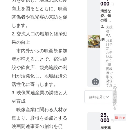
工場の
000
5.5g・
産) 3.豊
製
円
県産)、
中で
脂質
かな味
向上を図るとともに、映画
造地:滋
豚肉(国
も、多
清楚な
7.9g・
わいと
賀県
産)、た
賀町と
姿、旬
関係者や観光客の来訪を促
炭水化
なめら
賞
まねぎ
彦根市
の香
物
かな口
味期限:
(国産)、
にまた
します。
り。と
66.7g・
当たり
製造日
支援
卵、パ
がる滋
れたて
食塩相
これか
者：
から9ケ
ン粉、
2. 交流人口の増加と経済効
賀工場
の新鮮
当量
らの時
0人
月 ■原
小麦
でも生
の鮎の
0.1g※表
代に合
お届
材料・
果の向上
粉、食
産され
風味を
示値は
う、新
け予
成分 紅
塩、
るクラ
損なわ
定：
目安で
たなス
市内外からの映画祭参加
茶(イン
コーン
フト
ず天日
お申
す
タン
ド、ス
パウ
ビール
込み
塩で化
者が増えることで、宿泊施
ダード
リラン
ダー、
から
「スプ
粧塩
ビール
カ、そ
胡椒、
1週
リング
設や飲食店、観光施設の利
し、立
をぜひ
の他)
間程
香辛
バレー
て串(余
ご堪能
度で
(ダージ
料、植
用が活発化し、地域経済の
豊潤」
分な脂
くださ
順次
リン
物油
をご提
を焼き
発送
い! ■お
20%)、
活性化に寄与します。
脂、コ
供しま
こ
落とし
予定
礼品の
の
香料、
ンソメ/
す。 豊
リ
ます)に
内容に
3. 映像関連産業の誘致と人
タ
ビタミ
乳化
潤なの
ー
て香ば
■注
ついて
ン
ンC ■注
詳細を見る
剤、
に、綺
を
しく焼
材育成
意事項/
・【キ
選
意事項/
イース
麗な後
択
き上げ
その他
リン】
す
その他
トフー
味。き
る
まし
映像産業に関わる人材が
※この製
KIRIN
※画像は
ド、ビ
め細や
た。
25,
品に含
晴れ風
イメー
タミン
集まり、彦根を拠点とする
かなふ
「香
残り10
まれる
[350ml
000
ジで
C、調味
円
わとろ
魚」と
アレル
×24缶(1
す。
料(アミ
映画関連事業の創出を促
の泡
も呼ば
歴史薫
ゲン特
ケース)]
ノ酸