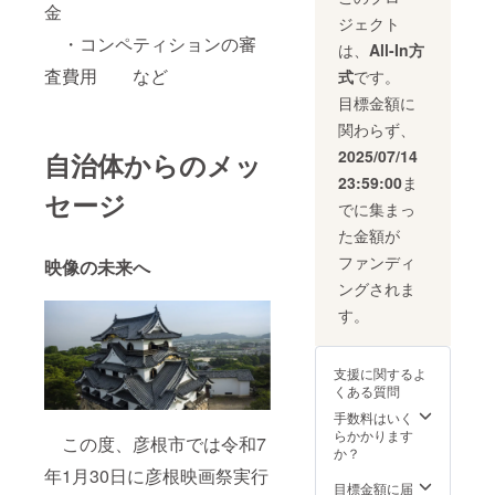
※到着日
で、美
味しい
50%以
金
他 ※画
数は配
ジェクト
味しさ
味が
上使用
像はイ
送地域
・コンペティションの審
そのま
ずっと
し、酵
は、
All-In方
メージ
により
まに冷
お口の
母を取
です。
査費用 など
異なり
式
です。
凍保存
中に残
り除か
ます
いただ
ります
ないこ
目標金額に
けま
近江牛
とで生
関わらず、
す。 鮎
A5ラン
まれ
は自社
クメス
る“自然
2025/07/14
自治体からのメッ
の養殖
牛の素
なまろ
23:59:00
ま
池で琵
材の旨
やか
セージ
琶湖産
味と美
さ”。 自
でに集まっ
の天然
しさに
然体で
た金額が
の稚鮎
こだ
過ごす
を栄養
わって
時間に
ファンディ
映像の未来へ
豊富な
います
そっと
ングされま
鈴鹿山
職人が
寄り添
系の伏
丁寧に
う味わ
す。
流水で
余計な
いで
大切に
脂や筋
す。 酵
育てて
や血合
母由来
支援に関するよ
いま
いを取
のフ
くある質問
す。 鮎
り除く
ルー
独特の
ことで
ティで
手数料はいく
香りを
さらに
奥深い
らかかります
この度、彦根市では令和7
備えた
一段と
香り バ
か？
天然に
おいし
ナナや
年1月30日に彦根映画祭実行
も負け
くなっ
ピーチ
目標金額に届