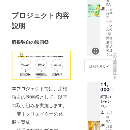
者：
料・成
地元食
定住自
0人
分 牛乳
材を使
立圏」
お届
(国内製
用し
とし
プロジェクト内容
け予
造)、生
た、こ
て、相
定：
クリー
の地な
互協力
お申
説明
ム、
らでは
し込
をして
卵、砂
み後
の和菓
いると
1週
糖、カ
子を手
ころで
間程
ラメル/
作りに
すが、
彦根独自の映画祭
度で
シード
こだわ
地元・
順次
バニラ
り、お
湖東地
発送
エキス
届けい
こ
域の美
予定
の
トラク
たしま
リ
味しさ
タ
ト ■注
す。全
ー
も連携
ン
詳細を見る
意事項/
ては美
を
中! 今回
選
その他
味しい
択
は、数
す
※プリン
ね、と
る
あるキ
の生地
綻ぶ笑
リンの
14,
に入っ
顔のた
工場の
本プロジェクトでは、彦根
000
円
ている
めに。
中で
小さな
■お礼品
独自の映画祭として、以下
も、多
紅茶の
黒いつ
の内容
賀町と
シャン
ぶはバ
の取り組みを実施します。
につい
彦根市
パンと
ニラ
て ・も
にまた
称され
1. 若手クリエイターの発
支援
ビーン
ちもち
がる滋
る世界
者：
ズです
どら[5
賀工場
三大銘
0人
掘・育成
※画像は
個]
でのみ
茶
お届
イメー
原産地:
生産さ
「ダー