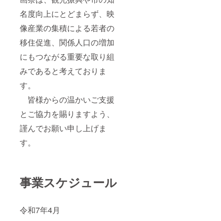
まで香
で、前
の使用
ばしく
夜から
を抑え
名度向上にとどまらず、映
仕上
冷蔵解
ている
がって
像産業の集積による若者の
凍して
から。
いま
いただ
香りも
移住促進、関係人口の増加
す。 独
くとお
甘いの
特の香
いしく
で、
にもつながる重要な取り組
りから
戻りま
ビール
「香
す。 ・
が苦手
みであると考えておりま
魚」と
生もの
な方や
呼ばれ
ですの
初めて
す。
る鮎。
で、解
ビール
きめ細
皆様からの温かいご支援
凍後お
を飲む
かな皮
早くお
方にも
とご協力を賜りますよう、
はパ
召し上
おすす
リッと
がりく
めで
謹んでお願い申し上げま
して香
ださ
す。 人
ばし
い。 ※
間の感
す。
く、そ
画像は
性を豊
して身
イメー
かにす
はやわ
ジで
るビー
らか。
す。
ル。 都
クセが
※3Dフ
会にい
事業スケジュール
なく淡
リー
ても、
泊でほ
ザーで
自然と
どよい
急速冷
の繋が
コク。
令和7年4月
凍いた
りを感
川魚が
します
じなが