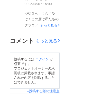
2025/08/07 15:00
ださった皆様の笑顔を
Instagramに掲載して
みなさん、こんにち
おりますので、ぜひご
は！この度は私たちの
覧ください！
クラウファンディング
もっと見る
Instagramはこちら↓
ページをご覧いただ
人も地球も笑顔にする
き、ありがとうござい
コメント
もっと見る
かき氷
ます♪「Be Smile オリ
ジナルプロテイン」は
毎日を頑張る人が笑顔
投稿するには
ログイン
が
でいるために、日常的
必要です。
に飲んで欲しいという
プロジェクトオーナーの承
認後に掲載されます。承認
想いを込めて開発しま
された内容を削除すること
した。特にこれから健
はできません。
康的な習慣を取り入れ
※投稿する際の注意点
たい！という人におす
すめです。皆様のご支
援は今後の商品開発に