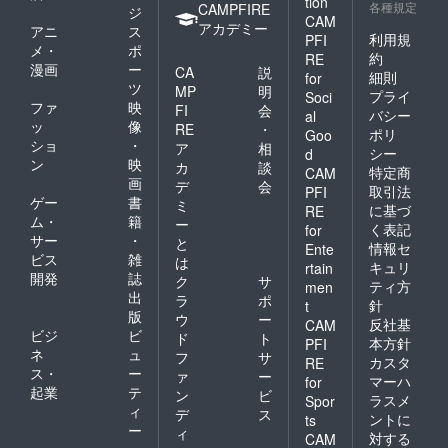
tion
各種規定
CAMPFIRE
ジ
CAM
アカデミー
アニ
ス
利用規
PFI
メ・
ポ
約
RE
漫画
ー
CA
説
細則
for
ツ
MP
明
プライ
Soci
ファ
映
FI
会
バシー
al
ッ
像
RE
・
ポリ
Goo
ショ
・
ア
相
シー
d
ン
映
カ
談
特定商
CAM
画
デ
会
取引法
PFI
ゲー
書
ミ
に基づ
RE
ム・
籍
ー
く表記
for
サー
・
と
情報セ
Ente
ビス
雑
は
キュリ
rtain
開発
誌
ク
サ
ティ方
men
出
ラ
ポ
針
t
版
ウ
ー
反社基
CAM
ビジ
ビ
ド
ト
本方針
PFI
ネ
ュ
フ
サ
カスタ
RE
ス・
ー
ァ
ー
マーハ
for
起業
テ
ン
ビ
ラスメ
Spor
ィ
デ
ス
ントに
ts
ー
ィ
対する
CAM