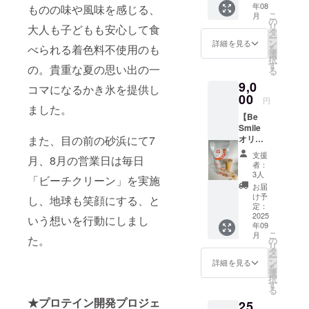
年08
氷を購
ものの味や風味を感じる、
き氷と
こ
月
入いた
交換い
の
リ
大人も子どもも安心して食
だけま
たしま
タ
ー
す。1枚
す。店
ン
詳細を見る
べられる着色料不使用のも
を
ずつの
頭ス
選
択
利用が
タッフ
す
の。貴重な夏の思い出の一
る
可能で
に配布
9,0
す。 ・
された
コマになるかき氷を提供し
現金へ
00
チケッ
円
の交換
ました。
ト画面
【Be
はでき
を提示
Smile
ませ
してく
オリジ
また、目の前の砂浜にて7
ん。お
ださ
ナルプ
つりは
い。 ・
支援
月、8月の営業日は毎日
ロテイ
でませ
ビーチ
者：
ン】
ん。 ・
クリー
3人
「ビーチクリーン」を実施
600g×1
海の家
ンへの
お届
袋 ・内
来店時
ご協力
け予
し、地球も笑顔にする、と
容量：
にお好
定：
お願い
600g ・
2025
きなか
しま
いう想いを行動にしまし
年09
サイズ
き氷と
す。 ・
こ
月
（1
た。
交換い
の
有効期
リ
袋）：
たしま
タ
間：
ー
幅210㎜
す。店
ン
2025年
詳細を見る
を
×高さ
頭ス
選
7月1
択
310㎜
タッフ
す
日〜
る
・保存
に配布
2025年
★プロテイン開発プロジェ
25,
方法：
された
8月31日