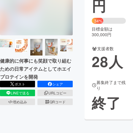
円
まちづくり・地域活性化
34%
目標金額は
CAMPFIRE for Social Good
CAMPFIRE Creation
300,000円
CAMPFIREふるさと納税
machi-ya
コミュニティ
支援者数
28
人
健康的に何事にも笑顔で取り組む
ための日常アイテムとしてホエイ
プロテインを開発
募集終了まで残
ポスト
シェア
り
LINEで送る
URLコピー
終了
埋め込み
QRコード