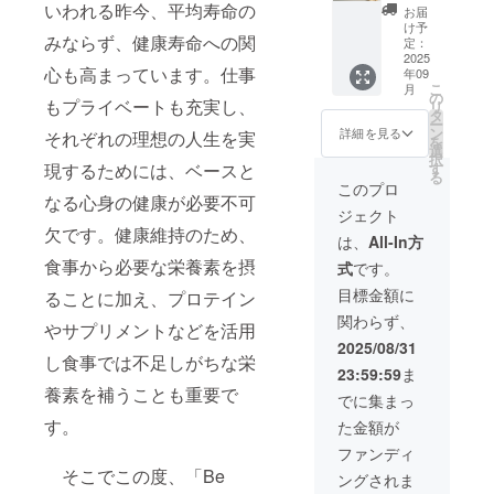
600g×6
保管し
いわれる昨今、平均寿命の
送」ま
お届
袋 ・内
てくだ
たは
け予
みならず、健康寿命への関
容量：
さい。
定：
「海の
600g ・
2025
・賞味
家で受
心も高まっています。仕事
年09
サイズ
期限：
け取
こ
月
（1
商品裏
の
り」と
もプライベートも充実し、
リ
袋）：
面下に
タ
記載く
ー
幅210㎜
記載ご
ン
ださ
詳細を見る
それぞれの理想の人生を実
を
×高さ
ざいま
選
い。 ※
択
310㎜
す。 ・
す
現するためには、ベースと
原材料
る
・保存
その
及び添
このプロ
方法：
なる心身の健康が必要不可
他：ス
加物等
ジェクト
高温多
プーン
の食品
欠です。健康維持のため、
湿、直
付 ・商
表示は
は、
All-In方
射日光
品の受
お届け
食事から必要な栄養素を摂
式
です。
をなる
け取り
商品の
べく避
につい
ラベル
目標金額に
ることに加え、プロテイン
けて涼
て備考
に表記
関わらず、
しいと
欄に
されま
やサプリメントなどを活用
ころに
「発
す。 商
2025/08/31
保管し
し食事では不足しがちな栄
送」ま
品開封
23:59:59
ま
てくだ
たは
前には
養素を補うことも重要で
さい。
「海の
必ずお
でに集まっ
・賞味
家で受
届けの
す。
た金額が
期限：
け取
リター
商品裏
り」と
ンに貼
ファンディ
面下に
記載く
付され
そこでこの度、「Be
ングされま
記載ご
ださ
たラベ