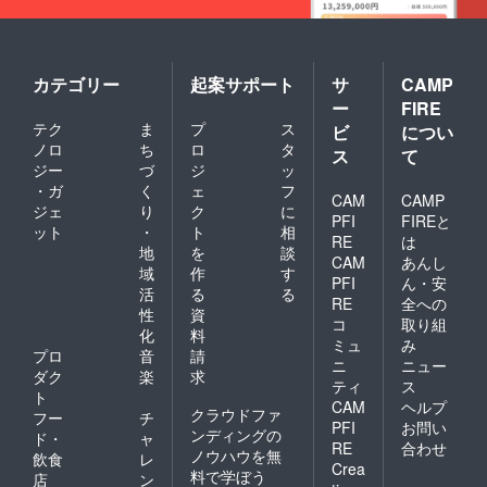
カテゴリー
起案サポート
サ
CAMP
ー
FIRE
テク
ま
プ
ス
ビ
につい
ノロ
ち
ロ
タ
ス
て
ジー
づ
ジ
ッ
・ガ
く
ェ
フ
CAM
CAMP
ジェ
り
ク
に
PFI
FIREと
ット
・
ト
相
RE
は
地
を
談
CAM
あんし
域
作
す
PFI
ん・安
活
る
る
RE
全への
性
資
コ
取り組
化
料
ミュ
み
プロ
音
請
ニ
ニュー
ダク
楽
求
ティ
ス
ト
CAM
ヘルプ
クラウドファ
フー
チ
PFI
お問い
ンディングの
ド・
ャ
RE
合わせ
ノウハウを無
飲食
レ
Crea
料で学ぼう
店
ン