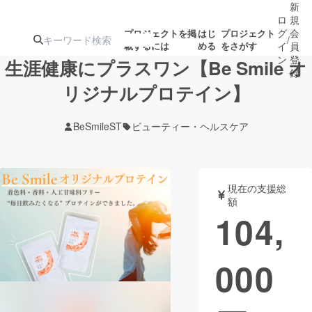
新
ロ
規
グ
会
プロジェクトを掲
はじ
プロジェクト
/
載するには
める
をさがす
イ
員
ン
登
生涯健康にプラスワン【Be Smile オ
録
リジナルプロテイン】
人気のプロ
注目のリ
注目の新着プロ
募集終了が近いプ
もうすぐ公開
BeSmileST
ビューティー・ヘルスケア
ジェクト
ターン
ジェクト
ロジェクト
されます
アート・写真
音楽
現在の支援総
額
104,
テクノロジー・ガジェット
ゲーム・サ
000
映像・映画
書籍・雑誌
ビジネス・起業
チャレンジ