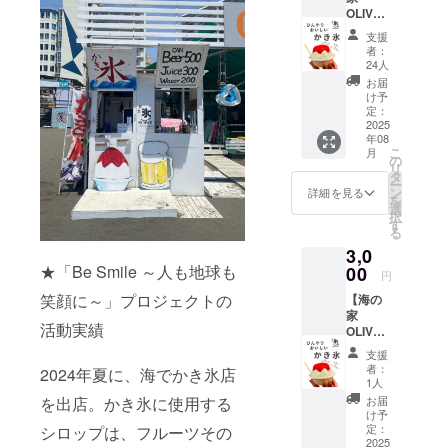
OLIVE
で使え
支援
るかき
者：
氷1杯分
24人
のチ
お届
ケッ
け予
ト】 ・
定：
かき氷
2025
年08
を購入
こ
月
いただ
の
リ
けま
タ
ー
す。1枚
ン
詳細を見る
を
ずつの
選
択
利用が
す
る
可能で
3,0
す。 ・
現金へ
★「Be Smile ～人も地球も
00
円
の交換
笑顔に～」プロジェクトの
【海の
はでき
家
ませ
活動実績
OLIVE
ん。お
で使え
つりは
支援
るかき
でませ
者：
2024年夏に、海でかき氷店
氷3杯分
ん。 ・
1人
チケッ
海の家
お届
を出店。かき氷に使用する
ト】 ・
来店時
け予
海の家
にお好
定：
シロップは、フルーツその
でかき
2025
きなか