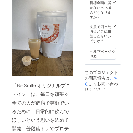
ラベル
目標金額に届
に表記
かなかった場
されま
合どうなりま
す。 商
すか？
品開封
前には
支援で困った
必ずお
時はどこに相
届けの
談したらいい
リター
ですか？
ンに貼
付され
ヘルプページを
たラベ
見る
ルや注
意書き
をご確
このプロジェクト
認くだ
の問題報告は
さい。
こち
ら
よりお問い合わ
「Be Smile オリジナルプロ
せください
テイン」は、毎日を頑張る
全ての人が健康で笑顔でい
るために、日常的に飲んで
ほしいという思いを込めて
開発。普段筋トレやプロテ