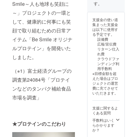
ざいま
い。 ※
ルや注
す。
Smile～人も地球も笑顔に
す。 ・
原材料
意書き
その
及び添
～」プロジェクトの一環と
をご確
他：ス
加物等
認くだ
支援金の使い道
して、健康的に何事にも笑
プーン
の食品
さい。
集まった支援金
付 ・商
表示は
は以下に使用す
顔で取り組むための日常ア
品の受
お届け
る予定です。
け取り
商品の
イテム「Be Smile オリジナ
設備費
につい
ラベル
広報/宣伝費
て備考
に表記
ルプロテイン」を開発いた
リターン仕入
欄に
されま
れ費
「発
す。 商
しました。
クラウドファ
送」ま
品開封
ンディング利
たは
前には
用手数料
「海の
（※1）富士経済グループの
必ずお
※目標金額を超
家で受
届けの
えた場合はプロ
調査第24084号「プロテイ
け取
リター
ジェクトの運営
り」と
ンに貼
ンなどのタンパク補給食品
費に充てさせて
記載く
付され
いただきます。
ださ
たラベ
市場を調査」
い。 ※
ルや注
原材料
意書き
支援に関するよ
及び添
をご確
くある質問
加物等
認くだ
の食品
さい。
手数料はいく
★プロテインのこだわり
表示は
らかかります
お届け
か？
商品の