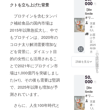
高温多
000
チケッ
までの2
円
クトを立ち上げた背景
湿、直
ト画面
か月間
【Be
射日光
を提示
Smile
をなる
してく
プロテインを含むタンパ
オリジ
べく避
ださ
ナルプ
けて涼
い。 ・
ク補給食品の国内市場は
支援
ロテイ
しいと
ビーチ
者：
ン】
2015年以降急拡大し、中で
ころに
クリー
0人
600g×3
保管し
ンへの
お届
もプロテインは、2020年の
袋 ・内
てくだ
ご協力
け予
容量：
さい。
定：
お願い
コロナ太り解消需要増加な
600g ・
2025
・賞味
します
年09
サイズ
期限：
・有効
どを背景に、ダイエット目
こ
月
（1
商品裏
の
期間：
リ
袋）：
面下に
タ
2025 年
的の女性にも活用されるこ
ー
幅210㎜
記載ご
ン
7月1
詳細を見る
を
×高さ
ざいま
とで2021年にプロテイン市
選
日〜
択
310㎜
す。 ・
す
2025年
る
場は1,000億円を突破しまし
・保存
その
8月31日
50,
方法：
他：ス
までのX
た(※1)。その後も需要は堅調
高温多
000
プーン
か月間
円
湿、直
付 ・商
で、2025年以降も増加が予
【Be
射日光
品の受
Smile
をなる
け取り
測されています。
オリジ
べく避
につい
ナルプ
けて涼
て備考
支援
ロテイ
しいと
欄に
さらに、人生100年時代と
者：
ン】
ころに
「発
1人