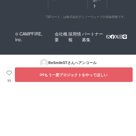
ト
「QRコード」は株式会社デンソーウェーブの登録商標です。
© CAMPFIRE,
会社概
採用情
パートナー
Inc.
要
報
募集
BeSmileST
さんへアンコール
もう一度プロジェクトをやってほしい
11