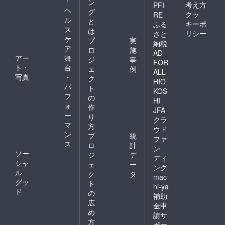
・
ン
考え方
PFI
ヘ
グ
クッ
RE
ル
と
キーポ
ふる
ス
は
リシー
さと
ケ
プ
実
納税
ア
ロ
施
AD
アー
舞
ジ
事
FOR
ト・
台
ェ
例
ALL
写真
・
ク
HIO
パ
ト
KOS
フ
の
HI
ォ
作
JFA
ー
り
クラ
マ
方
ウド
ン
プ
統
ファ
ス
ロ
計
ン
ソー
ジ
デ
ディ
シャ
ェ
ー
ング
ル
ク
タ
mac
グッ
ト
hi-ya
ド
の
補助
広
金申
め
請サ
方
ポー