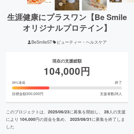
生涯健康にプラスワン【Be Smile
オリジナルプロテイン】
BeSmileST
ビューティー・ヘルスケア
現在の支援総額
104,000
円
終了
34
%達成
目標金額
300,000
円
支援者数
28
人
このプロジェクトは、
2025/06/23
に募集を開始し、
28
人の支援
により
104,000
円の資金を集め、
2025/08/31
に募集を終了しま
した