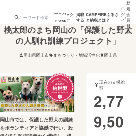
新
ロ
規
グ
会
プロジェク
掲載
CAMPFIREふるさ
/
トを探す
する
と納税とは？
イ
員
ン
登
桃太郎のまち岡山の「保護した野犬
録
の人馴れ訓練プロジェクト」
人気のプロ
注目のリ
注目の新着プロ
募集終了が近いプ
もうすぐ公開
岡山県岡山市
まちづくり・地域活性化
岡山県
ジェクト
ターン
ジェクト
ロジェクト
されます
アート・写真
音楽
現在の支援総
額
2,77
テクノロジー・ガジェット
ゲーム・サ
9,50
映像・映画
書籍・雑誌
岡山市では、保護した野犬の訓練
をボランティアと協働で行い、殺
ビジネス・起業
チャレンジ
処分0を平成29年から継続し、成