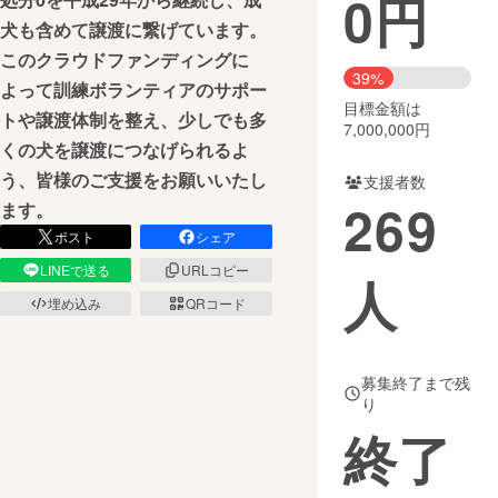
0
円
犬も含めて譲渡に繋げています。
まちづくり・地域活性化
このクラウドファンディングに
39%
よって訓練ボランティアのサポー
目標金額は
CAMPFIRE for Social Good
CAMPFIRE Creation
トや譲渡体制を整え、少しでも多
7,000,000円
CAMPFIREふるさと納税
machi-ya
コミュニティ
くの犬を譲渡につなげられるよ
う、皆様のご支援をお願いいたし
支援者数
269
ます。
ポスト
シェア
LINEで送る
URLコピー
人
埋め込み
QRコード
募集終了まで残
り
終了