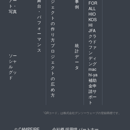
アー
舞
ジ
事
FOR
ト・
台
ェ
例
ALL
写真
・
ク
HIO
パ
ト
KOS
フ
の
HI
ォ
作
JFA
ー
り
クラ
マ
方
ウド
ン
プ
統
ファ
ス
ロ
計
ン
ソー
ジ
デ
ディ
シャ
ェ
ー
ング
ル
ク
タ
mac
グッ
ト
hi-ya
ド
の
補助
広
金申
め
請サ
方
ポー
ト
「QRコード」は株式会社デンソーウェーブの登録商標です。
© CAMPFIRE,
会社概
採用情
パートナー