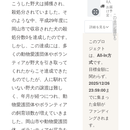
なりま
0人
こうした野犬は捕獲され、
す。
お届
殺処分されていました。そ
け予
こ
定：
の
のような中、平成29年度に
リ
タ
ー
ン
詳細を見る
岡山市で収容された犬の殺
を
選
択
す
処分数0を達成したのです。
る
このプロ
しかし、この達成には、多
ジェクト
くの動物愛護団体やボラン
は、
All-In方
ティアが野犬を引き取って
式
です。
目標金額に
くれたからこそ達成できた
関わらず、
ものでしたが、人に馴れて
2025/12/26
いない野犬の譲渡は難し
23:59:00
ま
く、年月が経つにつれ、動
でに集まっ
物愛護団体やボランティア
た金額が
ファンディ
の飼育頭数が増えていきま
ングされま
した。岡山市や動物愛護団
す。
体、ボランティアが尽力を