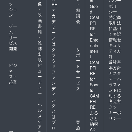
バシー
al
ッ
像
RE
・
ポリ
Goo
ショ
・
ア
相
シー
d
ン
映
カ
談
特定商
CAM
画
デ
会
取引法
PFI
ゲー
書
ミ
に基づ
RE
ム・
籍
ー
く表記
for
サー
・
と
情報セ
Ente
ビス
雑
は
キュリ
rtain
開発
誌
ク
サ
ティ方
men
出
ラ
ポ
針
t
版
ウ
ー
反社基
CAM
ビジ
ビ
ド
ト
本方針
PFI
ネ
ュ
フ
サ
カスタ
RE
ス・
ー
ァ
ー
マーハ
for
起業
テ
ン
ビ
ラスメ
Spor
ィ
デ
ス
ントに
ts
ー
ィ
対する
CAM
・
ン
考え方
PFI
ヘ
グ
クッ
RE
ル
と
キーポ
ふる
ス
は
リシー
さと
ケ
プ
実
納税
ア
ロ
施
AD