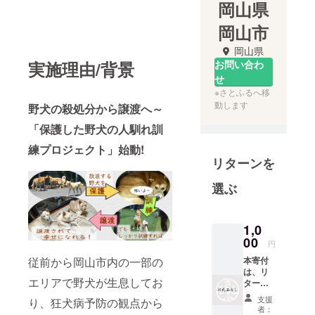
岡山県
岡山市
岡山県
実施理由/背景
お問い合わ
せ
※さとふるへ移
動します
野犬の殺処分から譲渡へ～
「保護した野犬の人馴れ訓
練プロジェクト」始動!
リターンを
選ぶ
1,0
00
円
従前から岡山市内の一部の
本寄付
は、リ
エリアで野犬が生息してお
ターン
の無い
支援
り、狂犬病予防の観点から
寄付と
者：