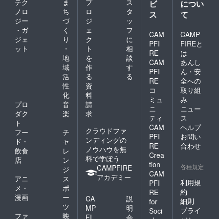
テク
ま
プ
ス
ビ
につい
ノロ
ち
ロ
タ
ス
て
ジー
づ
ジ
ッ
・ガ
く
ェ
フ
CAM
CAMP
ジェ
り
ク
に
PFI
FIREと
ット
・
ト
相
RE
は
地
を
談
CAM
あんし
域
作
す
PFI
ん・安
活
る
る
RE
全への
性
資
コ
取り組
化
料
ミュ
み
プロ
音
請
ニ
ニュー
ダク
楽
求
ティ
ス
ト
CAM
ヘルプ
クラウドファ
フー
チ
PFI
お問い
ンディングの
ド・
ャ
RE
合わせ
ノウハウを無
飲食
レ
Crea
料で学ぼう
店
ン
tion
各種規定
CAMPFIRE
ジ
CAM
アカデミー
アニ
ス
利用規
PFI
メ・
ポ
約
RE
漫画
ー
CA
説
細則
for
ツ
MP
明
プライ
Soci
ファ
映
FI
会