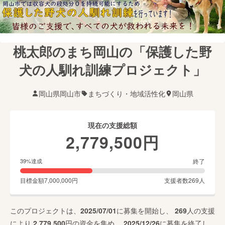
桃太郎のまち岡山の「保護した野
犬の人馴れ訓練プロジェクト」
岡山県岡山市
まちづくり・地域活性化
岡山県
現在の支援総額
2,779,500
円
終了
39
%達成
目標金額
7,000,000
円
支援者数
269
人
このプロジェクトは、
2025/07/01
に募集を開始し、
269
人の支援
により
2,779,500
円の資金を集め、
2025/12/26
に募集を終了し