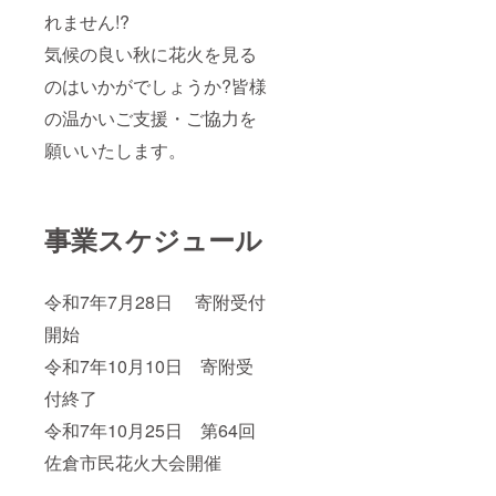
ステル
育成・
てくれ
ズ ■注
たアロ
感動を
れません!?
87% /
収穫地:
ます。
意事項/
マが特
求め、
ポリウ
千葉県
そう
その他
徴のサ
イタリ
気候の良い秋に花火を見る
レタン
佐倉市
やって
※湿度に
ブロー
ア産黒
13% 充
(佐倉き
続けて
よって
のはいかがでしょうか?皆様
ホップ
トリュ
填
のこ園)
来まし
カビが
を中心
フを超
材:EPS(
賞
た。そ
発生す
の温かいご支援・ご協力を
にシム
極細パ
発泡ス
味期限:
してこ
る恐れ
コ、 モ
ウダー
チロー
発送日
願いいたします。
れから
があり
ザイク
にし贅
ル)ビー
から1週
もその
ます。
と言っ
沢に
ズ ■注
間 ■原
姿勢は
製品が
たアメ
ティラ
意事項/
材料・
変わり
到着し
リカン
ミスへ
その他
成分
ませ
ました
ホップ
かけて
事業スケジュール
※湿度に
【品
ん。
らお早
をふん
いま
よって
名】生
≪Interi
めに開
だんに
す。 そ
カビが
しいた
or≫
封をお
使用。
して
発生す
け 【栽
ゆった
願いい
このア
スー
令和7年7月28日 寄附受付
る恐れ
培方
りとし
たしま
ロマを
パー
があり
法】国
たお
す。 ※
開始
支える
フード
ます。
産菌床
席、 こ
年末年
ために
として
製品が
栽培 ■
だわり
始や
令和7年10月10日 寄附受
ミュン
も人気
到着し
注意事
少しず
GW・お
ヘン麦
の有機
ました
項/その
付終了
つ集め
盆等の
芽を配
カカオ
らお早
他 ※必
てきた
大型連
合する
ニブを
めに開
令和7年10月25日 第64回
ず冷蔵
アート
休、在
ことで
トッピ
封をお
保存で
や調度
庫状況
しっか
ングし
佐倉市民花火大会開催
願いい
お願い
の
によっ
りとし
まし
たしま
致しま
数々、
ては通
たボ
た。芳