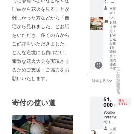
で足を運べないなど様々な
いたり
※冷凍便
く、佐
手な方
トの
とって
大きさ
にて段
倉市で
理由から花火を見ることが
にもお
ティラ
も贅沢
支援
のバラ
ボール
愛され
者：
勧めで
ミスは
な一品
つきは
梱包で
るイタ
難しかった方などから「自
0人
す。 ・
厳選し
です!
ありま
出荷い
リアン
お届
佐倉芳
た北海
『振塩
すが、
宅から見れました」とお話
たしま
レスト
け予
醇麦酒
道産の
製法』
肉感の
す。 ※
ラン
定：
(カリ
マスカ
で美味
をいただき、多くの方から
しっか
画像は
「カス
お申
フォル
ルポー
しさを
りした
し込
イメー
テッ
ニアコ
ネチー
残しな
ご好評をいただきました。
み後
ものが
ジで
ロ」。
モン・
ズをふ
がら余
1週
入りま
す。
カス
どんな逆境にも負けない、
タイプ)
んだん
分な水
間程
す。 ※
テッロ
度で
西海岸
に使
分を減
目安と
は、皆
素敵な花火大会を実現させ
順次
発祥の
い、 口
らし、
して直
様が心
発送
古典的
当たり
白ワイ
径4cm
こ
地よく
予定
るためご支援・ご協力をお
の
アメリ
を極限
ンで熟
～6cm
リ
ひとと
タ
カン・
までク
成さ
願いいたします。
程のも
ー
きを過
ン
エール
リー
せ、爽
詳細を見る
のが30
を
ごされ
選
ゴール
ミーに
やかな
～40枚
択
るため
す
ドラッ
したパ
風味を
前後入
る
のあら
シュに
ティシ
充分に
りま
ゆる努
51,
湧いた
エこだ
引き出
寄付の使い道
残り
す。 ジ
力を惜
000
3,530
19世紀
わりの
しまし
円
クも柔
しみま
のアメ
逸品で
た。 臭
らかく
せん。
Yogibo
リカ西
す。
みをな
美味し
エント
Pyrami
海岸。
ティラ
くすた
いとご
ランス
d(ヨギ
そこで
ミスの
め、ス
好評い
へと向
ボー ピ
誕生し
魅力で
モーク
支援
ただい
かう植
ラミッ
たのが
あるほ
する前
者：