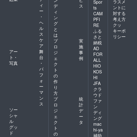
い。 ・
ラスメ
Spor
前に必
ころに
ポー
ィ
湿気の
デ
ス
ずお電
ントに
長時間
ts
ターは
多い所
ー
ィ
話にて
おいた
対する
CAM
輸出向
や、風
・
直接ご
ままに
ン
考え方
けのイ
PFI
通しの
予約く
しない
ヘ
グ
ンペリ
クッ
RE
悪いと
ださ
でくだ
ル
アル
と
ころに
キーポ
ふる
い。 ※
さい。
ポー
ス
は
長時間
ご予約
リシー
さと
本体に
ターを
ケ
おいた
プ
実
の状況
カビ、
納税
お手本
ままに
ア
によ
ロ
施
ダニが
AD
として
しない
り、ご
アー
舞
発生す
ジ
事
いるた
FOR
でくだ
希望に
る恐れ
ト・
台
ェ
例
めにア
さい。
ALL
添えな
があり
写真
・
ルコー
ク
本体に
い場合
HIO
ます。
ル度は
パ
カビ、
ト
がござ
・詳し
KOS
少し高
ダニが
フ
いま
の
くは製
HI
めです
発生す
す。 ※
ォ
品本体
作
が、 ラ
JFA
る恐れ
食事券
に同梱
ー
り
ガーの
があり
クラ
は必ず
されて
マ
技術が
方
ます。
ウド
お持ち
いる取
加わっ
ン
・詳し
プ
統
くださ
扱説明
ファ
ている
くは製
ス
ロ
計
い。ご
書をご
ン
ためと
品本体
ソー
持参な
確認く
ジ
デ
てもス
ディ
に同梱
しの場
ださ
シャ
ェ
ー
ムース
ング
されて
合、事
い。
ル
で落ち
ク
タ
いる取
mac
由に関
【製品
着いた
グッ
ト
扱説明
わらず
hi-ya
の原産
ビール
ド
書をご
の
サービ
国の違
補助
です。