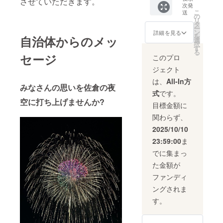
させていただきます。
たがリ
まれた
分のお
軽量だ
次発
シピと
ジャワ
パック]
ラック
もの
食事券
から、
こ
送
同様
の3種の
原
の
スでき
の、
をご用
移動さ
リ
ノーザ
豆をブ
産地:千
タ
るよう
元々椎
意しま
せるの
ー
ン・ブ
レンド
葉県佐
ン
に心地
詳細を見る
茸が大
した。
も簡単
を
自治体からのメッ
ル
してい
倉市/製
選
よい形
嫌いで
大切な
です。
択
ワー・
ます。
造地:千
す
状で待
した。
人との
■内容
る
ホップ
【成田
葉県佐
セージ
ち構え
このプロ
そんな
お食
量・サ
だけを
ゆめ牧
倉市
ていま
中、生
事、贈
イズ/加
ジェクト
使用。
場との
賞
す。 読
まれて
り物に
工地
エール
コラボ
味期限:
書や映
は、
All-In方
初めて
どうぞ
Yogibo
みなさんの思いを佐倉の夜
にして
レー
製造日
画鑑
「うま
≪食材
Pyrami
式
です。
は低め
ション
から365
賞、
い!」と
へのこ
d(ヨギ
空に打ち上げませんか?
の醗酵
ソー
日 ■原
ゲーム
目標金額に
感動し
だわり
ボー ピ
温度と
ス】 別
材料・
のお供
た椎茸
≫ 皆様
ラミッ
関わらず、
ラガー
添えに
成分 鮭
に。 ■
との出
の笑
ド)ライ
リング
した
(ノル
内容
2025/10/10
会いが
顔、そ
ムグ
の効果
ソース
ウェー
量・サ
佐倉き
れが大
リーン
23:59:00
ま
による
は千葉
トラウ
イズ/加
のこ園
前提で
1点 長
クリー
県成田
ト)・ワ
工地
でに集まっ
を設立
す。遊
さ:約
ンな仕
ゆめ牧
イン・
Yogibo
した
び心、
65cm
た金額が
上がり
場の自
食塩・
Lounge
きっか
そして
幅:約
に、
家製
砂糖・
r(ヨギ
ファンディ
けで
自分が
75cm
しっか
ヨーグ
香辛料
ボー ラ
す。 皆
心から
重さ:約
ングされま
りと利
ルト
■注意事
ウン
さんに
美味い
3.0kg
いた
と、 日
項/その
ジャー)
す。
もあの
と思え
体積:約
ホップ
本伝統
他 ※画
ネイ
感動が
るもの
139L ※
の苦み
の発酵
像はイ
ビーブ
届きま
を作
寸法は
をお楽
食品で
メージ