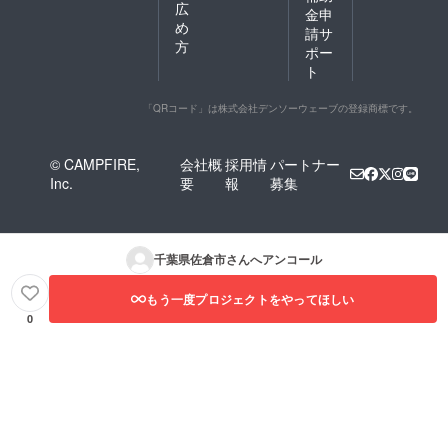
確認く
スのご
広
いによ
金申
「平八
ださ
提供が
る色味
め
郎」も
請サ
い。
出来ま
の差に
方
アル
【製品
ポー
せん。
つい
コール
の原産
(規定の
ト
て】 ・
こそ
国の違
料金を
原産国
7.0%と
いによ
ご請求
の違い
通常の
「QRコード」は株式会社デンソーウェーブの登録商標です。
る色味
させて
によ
ポー
の差に
頂きま
り、製
ターよ
つい
す。) ※
品の色
り高め
て】 ・
© CAMPFIRE,
会社概
採用情
パートナー
食事券
味に多
です
原産国
は期限
Inc.
要
報
募集
少の差
が、1か
の違い
迄に必
がござ
月以上
によ
ずご利
いま
のラ
り、製
用くだ
す。品
ガーリ
品の色
さい。
質には
ングの
味に多
千葉県佐倉市
さんへアンコール
期日を
問題ご
ため驚
少の差
過ぎた
ざいま
くほど
がござ
食事券
せんの
もう一度プロジェクトをやってほしい
スムー
いま
はご利
でご安
スに仕
0
す。品
用頂け
心くだ
上がっ
質には
ませ
さい。
てお
問題ご
ん。 ※
・な
り、 夏
ざいま
食事券
お、お
でも飲
せんの
の払戻
申込み
みやす
でご安
等は出
の際に
く仕上
心くだ
来ませ
製品の
がって
さい。
ん。 ※
原産国
いま