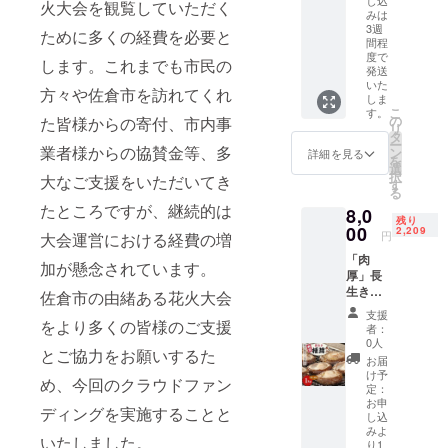
し込
火大会を観覧していただく
糖)で
みは
す。 氷
3週
ために多くの経費を必要と
を入れ
間程
て飲ん
度で
します。これまでも市民の
でも、
発送
いた
コー
方々や佐倉市を訪れてくれ
しま
ヒーの
こ
す。
苦味、
の
た皆様からの寄付、市内事
リ
コクを
タ
ー
業者様からの協賛金等、多
感じら
ン
詳細を見る
を
れる
選
択
大なご支援をいただいてき
コー
す
る
ヒーに
たところですが、継続的は
8,0
仕上
残り
00
がって
2,209
円
大会運営における経費の増
いま
「肉
す。 一
加が懸念されています。
厚」長
般(小売
生き椎
佐倉市の由緒ある花火大会
店)では
茸 〈き
提供さ
支援
のこの
をより多くの皆様のご支援
れてい
者：
育成に
ない業
0人
とご協力をお願いするた
つい
務向用
お届
て〉 き
製品を
け予
め、今回のクラウドファン
のこは
定：
お楽し
90%近
お申
み下さ
ディングを実施することと
し込
く水分
い。 ■
みよ
と言わ
お礼品
いたしました。
り1