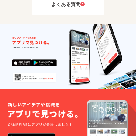
イン
こそ、
ん。 ・
よくある質問
インド
ナー本
良質な
他の洗
に向け
体は洗
ワイン
濯物と
てIPAを
うこと
を皆様
一緒に
出荷し
ができ
に心お
洗濯し
ていた
ませ
きなく
ないで
当時、
ん。 ・
楽しん
くださ
東側の
他の洗
でいた
い。 ・
国には
濯物と
だくこ
漂白剤
度数を
一緒に
とがで
や蛍光
高めた
洗濯し
きるの
剤の
ポータ
ないで
です。
入った
やスタ
くださ
≪Exter
洗剤の
ウトを
い。 ・
ior≫
使用は
出荷し
漂白剤
「空
お避け
ていま
や蛍光
間」 そ
くださ
した。
剤の
れは、
い。 ・
その名
入った
私たち
製品の
残がロ
洗剤の
が何よ
特性
シア
使用は
り心を
上、汗
ン・イ
お避け
配るこ
や水、
ンペリ
くださ
とのひ
摩擦な
アルス
い。 ・
とつで
どによ
タウト
製品の
す。 ア
り色落
である
特性
プロー
ち、色
ことは
上、汗
チのス
移りす
有名で
や水、
ロープ
る場合
す。 こ
摩擦な
からバ
があり
の陰に