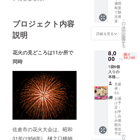
れてお
の内容
週間
りま
につい
程度
す。 美
て ・ア
で順
味しい
次発
イス
こ
プロジェクト内容
水で育
送
コー
の
リ
てれば
ヒー無
タ
ー
美味し
説明
糖[1L×6
ン
詳細を見る
を
いきの
本]
選
択
こがで
製造地:
す
る
きると
国内/加
考え
花火の見どころは11か所で
8,0
工地:千
残り
て、 地
葉県佐
00
36,100
円
同時
下50m
倉市
から汲
1袋6個
賞
み上げ
入りの
味期限:
た美味
本格肉
製造日
しい天
焼売! 電
から120
支援
然水の
子レン
日 ■原
者：
みを利
ジ調理
材料・
0人
用して
はト
成分
お届
育成し
レーの
コー
け予
ており
まま温
ヒー
定：
ます。
めて約3
お申
育成期
し込
分30
み後
間中、
秒、蒸
順次
農薬・
し器調
佐倉市の花火大会は、昭和
発送
雨水等
理の場
こ
予定
の
は一切
合は約
31年(1956年)、樋之口橋納
リ