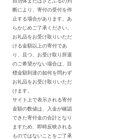
自治体またはさとふるの判
可能性
い場合
ませ
ツェン
成分 北
があり
もあり
ん。
断により、寄付の受付を停
がほと
海道産
ます。
ます。
【初期
んど。
マスカ
※離島に
別途、
不良発
止する場合があります。あ
これに
ルポー
はお届
個室料
生時に
対し酵
ネチー
けでき
金が発
らかじめご了承ください。
おける
母を除
ズ、
ませ
生する
交換に
去した
卵、乳
ん。
お礼品をお受け取りいただ
場合が
つい
クリス
製品、
【初期
ござい
て】 製
トール
砂糖、
ける金額以上の寄付であ
不良発
ます。
品の品
(クリス
コー
生時に
≪Gard
質につ
り、且つ、お受け取り辞退
タル)な
ヒー、
おける
en≫ お
いては
ヴァイ
スポン
交換に
食事中
万全を
のご希望がない場合は、目
ツェン
ジ、ブ
つい
の皆様
期して
も存在
ラン
て】 製
の目を
標金額到達の如何を問わず
おりま
しドイ
デー、
品の品
楽しま
すが、
ツ以外
ココア
質につ
お礼品をお受け取りいただ
せる四
万が一
の国で
パウ
いては
季折々
お届け
はむし
ダー、
けます。
万全を
の花々
した製
ろ主流
黒ト
期して
はま
品に破
だと
リュ
サイト上で表示される寄付
おりま
た、 店
損・汚
か。 こ
フ、カ
すが、
を四方
れがご
金額の数値は、入金が確認
の透き
カオニ
万が一
取り囲
ざいま
通った
ブ、
お届け
むこと
したら
できた寄付金の合計となり
ヴァイ
ヨーグ
した製
で、特
お早目
ツェン
ルト、
品に破
ますため、即時反映される
別なひ
にさと
を再現
塩麹、
損・汚
ととき
ふるサ
したの
アーモ
れがご
ものではないことをご了承
を日常
ポート
が「佐
ンド、