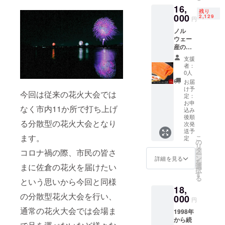
生き」
ま油、
わら色
イタリ
16,
・こだ
鶏スー
残り
のスッ
アンレ
000
2,129
わり栽
プ、皮
円
キリと
ストラ
培が成
(小麦
したボ
ンで
ノル
せる
粉、乳
ディに
す。 実
ウェー
味・香
化油
フルー
際に昼
産の脂
りで、
脂、食
ツの香
食会で
がのっ
「心に
塩、小
支援
りが爽
提供さ
たトラ
長生
者：
麦たん
やかな
れた
ウト
0人
き」 と
白、大
ビール
ティラ
サーモ
いう佐
お届
豆粉、
です。
ミス
ンの燻
け予
倉きの
でん粉)/
今回は従来の花火大会では
しっか
を、
製を、
定：
こ園の
加工で
りと利
「法王
ドーー
お申
椎茸の
ん粉、
なく市内11か所で打ち上げ
込み
いた
のティ
ンと半
特徴と
調味料
後順
ノーブ
ラミ
身のま
る分散型の花火大会となり
健康・
(アミノ
次発
ルホッ
ス」と
まお届
長寿の
酸等)、
送予
プのア
してみ
け! 約40
ます。
こ
願いを
定
pH調整
の
ロマ
なさま
センチ
リ
込めて
剤、(一
タ
コロナ禍の際、市民の皆さ
と、ア
へお届
のサー
ー
名付け
部に小
ン
詳細を見る
ロマの
けしま
モン
を
まし
麦・ご
まに佐倉の花火を届けたい
選
割には
す。
は、迫
択
た。
ま・大
す
控えめ
【ロー
力満点!!
る
〈お届
豆・鶏
という思いから今回と同様
なホッ
マ教皇
好きな
けする
肉・豚
18,
プの苦
へ提供
大きさ
椎茸の
の分散型花火大会を行い、
肉を含
000
味も特
したこ
にカッ
円
規格〉
む) ■注
徴で苦
だわ
トして
通常の花火大会では会場ま
カサが
意事項/
1998年
いビー
り】 オ
食べら
開いて
その他
から続
ルが苦
リベー
れる、