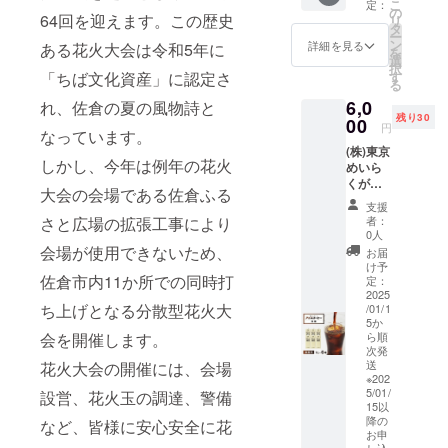
こ
定：
の
64回を迎えます。この歴史
リ
タ
ー
ン
詳細を見る
ある花火大会は令和5年に
を
選
択
「ちば文化資産」に認定さ
す
る
6,0
れ、佐倉の夏の風物詩と
残り30
00
円
なっています。
(株)東京
しかし、今年は例年の花火
めいら
くが、
大会の会場である佐倉ふる
自信を
支援
もって
さと広場の拡張工事により
者：
お届け
0人
する、
会場が使用できないため、
お届
ホテ
け予
佐倉市内11か所での同時打
ル・レ
定：
ストラ
2025
ち上げとなる分散型花火大
/01/1
ンで使
5か
用さ
会を開催します。
ら順
れ、好
次発
評をい
送
花火大会の開催には、会場
ただい
※202
ている
5/01/
設営、花火玉の調達、警備
アイス
15以
降の
コー
など、皆様に安心安全に花
お申
ヒー(無