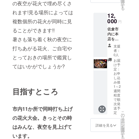
選
すの
製造日
の夜空が花火で埋め尽くさ
択
ビール
す
で、 是
から365
る
の紹
非一
れます!見る場所によっては
日 ■原
介】 ・
12,
度、お
材料・
佐倉香
000
複数個所の花火が同時に見
試しい
成分 豚
円
りの生
ただけ
肉(国
(ケル
佐倉市
ることができます!!
ると幸
産)、野
シュ・
内に本
いで
菜(玉ね
暑さも落ち着く秋の夜空に
タイプ)
店を構
す。
ぎ(国
透明な
える
〈長生
産)、生
支援
打ちあがる花火、ご自宅や
麦わら
「Olivet
き椎茸
者：
姜)、パ
色と軽
o(オリ
0人
とは〉
ン粉、
とっておきの場所で鑑賞し
いフ
ベー
・椎茸
お届
豚脂、
ルーツ
ト)」
け予
てはいかがでしょうか?
は栄養
砂糖、
の香り
は、
定：
豊富で
発酵調
が特徴
2019年
お申
体に良
味料、
し込
のフ
11月
いこと
粒状植
み後
ラッグ
ローマ
から、
物性た
1～2
シップ
教皇公
目指すところ
「食べ
ん白、
週間
ドイツ
式昼食
て長生
程度
醤油、
のケル
会にて
で順
き」 ・
食塩、
ン市特
料理の
次発
採りた
オイス
市内11か所で同時打ち上げ
産のケ
プロ
送予
てをお
ターエ
こ
定
ル
デュー
の
届けす
キス、
の花火大会。きっとその時
リ
シュ・
スなら
タ
るの
ホタテ
ー
ビール
びに 提
ン
で、
詳細を見る
エキ
はみんな、夜空を見上げて
を
を再現
供を日
選
「日持
ス、胡
択
しまし
本で唯
す
います。
ちで長
椒、ご
る
た。 麦
一担当