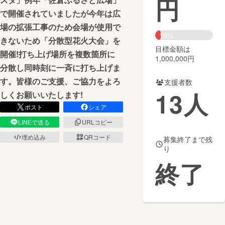
円
で開催されていましたが今年は広
まちづくり・地域活性化
場の拡張工事のため会場が使用で
10%
きないため「分散型花火大会」を
目標金額は
CAMPFIRE for Social Good
CAMPFIRE Creation
開催!打ち上げ場所を複数箇所に
1,000,000円
CAMPFIREふるさと納税
machi-ya
コミュニティ
分散し同時刻に一斉に打ち上げま
す。皆様のご支援、ご協力をよろ
支援者数
13
人
しくお願いいたします!
ポスト
シェア
LINEで送る
URLコピー
埋め込み
QRコード
募集終了まで残
り
終了