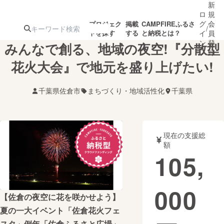
新
ロ
規
グ
会
プロジェク
掲載
CAMPFIREふるさ
/
トを探す
する
と納税とは？
イ
員
ン
登
みんなで創る、地域の夜空!『分散型
録
花火大会』で地元を盛り上げたい!
人気のプロ
注目のリ
注目の新着プロ
募集終了が近いプ
もうすぐ公開
千葉県佐倉市
まちづくり・地域活性化
千葉県
ジェクト
ターン
ジェクト
ロジェクト
されます
アート・写真
音楽
現在の支援総
額
105,
テクノロジー・ガジェット
ゲーム・サ
000
映像・映画
書籍・雑誌
【佐倉の夜空に花を咲かせよう】
夏の一大イベント「佐倉花火フェ
ビジネス・起業
チャレンジ
スタ」例年「佐倉ふるさと広場」