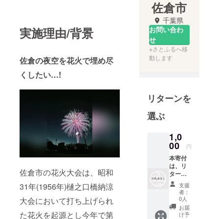
佐倉市
千葉県
実施理由/背景
お問い合わ
せ
※さとふるへ移
動します
佐倉の夜空を花火で埋め尽
くしたい…!
リターンを
選ぶ
1,0
00
円
本寄付
は、リ
佐倉市の花火大会は、昭和
ターン
の無い
31年(1956年)樋之口橋納涼
支援
寄付と
者：
なりま
0人
大会において打ち上げられ
す。
お届
た花火を起源とし今年で第
け予