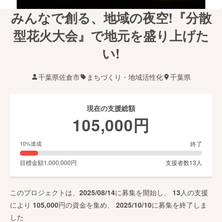
みんなで創る、地域の夜空!『分散
型花火大会』で地元を盛り上げた
い!
千葉県佐倉市
まちづくり・地域活性化
千葉県
現在の支援総額
105,000
円
終了
10
%達成
目標金額
1,000,000
円
支援者数
13
人
このプロジェクトは、
2025/08/14
に募集を開始し、
13
人の支援
により
105,000
円の資金を集め、
2025/10/10
に募集を終了しま
した