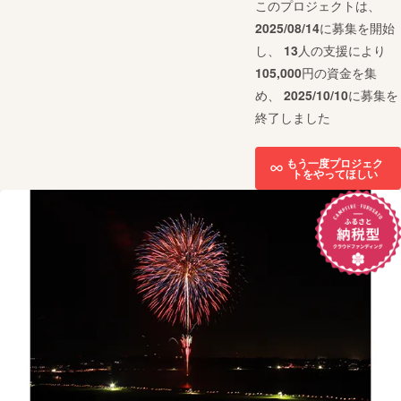
このプロジェクトは、
2025/08/14
に募集を開始
し、
13
人の支援により
105,000
円の資金を集
め、
2025/10/10
に募集を
終了しました
もう一度プロジェク
トをやってほしい