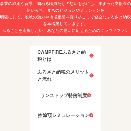
認くだ
しま
に添え
事業の取組や背景、関わる職員たちの想いを形にし、集まった支援金の
シング
冷蔵庫
さい。
しょ
ない場
ル・デ
にて半
使いみち、まちのビジョンやミッションを
※日数が
う。 私
合がご
コク
日程度
経過し
たちの
ざいま
明確にして、地域の魅力や地場産業を掘り起こして健全なふるさと納税
ション
解凍し
た場合
貯蔵庫
す。
マッシ
てお召
を再構築していきます。
ご希望
では、
【お手
ングを
し上が
に添え
常に
ふるさとを応援したい、あなたの思いに応えるためのクラウドファン
入れに
採用す
りくだ
ない場
4000本
関する
ディングプラットフォームがここにあります。
ること
さい。
合がご
を越え
注意
で色の
解凍後
ざいま
るワイ
点】 ・
薄さ以
は当日
す。
ンが静
本体か
上のボ
中にお
CAMPFIREふるさと納
【お手
かにそ
らアウ
ディ感
召し上
入れに
の出番
税とは
ターカ
を出し
がりく
関する
を待っ
バーを
まし
ださ
注意
ていま
外し、
た。 ・
い。
点】 ・
ふるさと納税のメリット
す。 歳
ファス
平八郎
本体か
月を
ナーを
と流れ
(バル
らアウ
経、私
閉めて
チック
ターカ
たちの
から洗
ポー
バーを
元で熟
濯して
ター・
外し、
ワンストップ特例制度
成した
くださ
タイプ)
ファス
ものだ
い。 ・
バルト
ナーを
けを
イン
海沿岸
閉めて
テーブ
ナー本
で進化
から洗
ルにお
控除額シミュレーション
体は洗
した独
濯して
持ちし
うこと
特な
くださ
ます。
ができ
ビール
い。 ・
だから
ませ
英国が