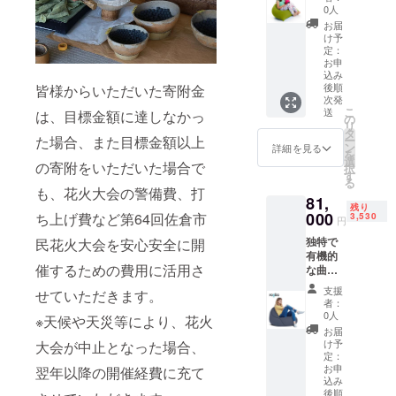
ており
栽に囲
ド)は、
0人
「ス
ろ苦さ
に一つ
ます。
まれた
Yogibo
チー
を実現
一つ丁
お届
詳しい
小道、
ソファ
け予
ム・
するた
寧に鱗
美味し
お迎え
シリー
定：
ビー
めにオ
を取り
い焼き
するス
ズNo.1
お申
ル」で
リベー
去りま
方・調
タッフ
込み
のコン
す。 樽
トだけ
す。 芳
理方法
後順
皆様からいただいた寄附金
の笑
パクト
を開け
のため
醇な燻
次発
は配送
顔、
ソ
た時に
にブレ
製の香
こ
送
は、目標金額に達しなかっ
時同梱
ゆった
の
ファ。
蒸気の
ンドし
りと、
リ
致しま
りとし
タ
小さな
ごとく
たコー
脂が
た場合、また目標金額以上
ー
すの
た空気
ン
お子様
詳細を見る
吹き出
ヒー豆
のった
を
で、是
が流れ
選
やコー
の寄附をいただいた場合で
すビー
を使用
サーモ
択
非ご覧
る店
す
ナー席
ルの様
してい
ンのう
る
くださ
内、開
にぴっ
も、花火大会の警備費、打
子から
ます。
まみを
81,
い。 ■
放的な
たりの
残り
いつし
苦みだ
存分に
生産者
000
ち上げ費など第64回佐倉市
窓から
3,530
ユニー
円
か「ス
けでは
お楽し
の声 佐
は四季
クな
チー
なく、
みくだ
独特で
民花火大会を安心安全に開
倉きの
折々の
ビーズ
ム」と
酸味・
さい。
有機的
こ園園
花々。
ソファ
呼ばれ
旨味も
■お礼品
催するための費用に活用さ
な曲線
長の齋
さぁ、
です。
るよう
感じる
の内容
を持つ
藤で
特別な
家の中
支援
せていただきます。
になり
よう産
につい
Yogibo
す。 実
ひとと
のどこ
者：
まし
地の違
て ・ス
Lounge
は私、
きへの
0人
でも使
※天候や天災等により、花火
た。
うキリ
モーク
r(ヨギ
佐倉の
ご準備
えるコ
お届
「佐倉
マン
ワイン
ボー ラ
専業農
はいか
け予
大会が中止となった場合、
ンパク
スチー
ジャ
サーモ
ウン
家の八
定：
がです
トなサ
ム」は
ロ、マ
ン(半身)
ジャー)
お申
翌年以降の開催経費に充て
代目と
か?
イズが
オリジ
ンデリ
[約
込み
。 あな
して生
5,000円
魅力。
ナルレ
ン、
1kg×1
後順