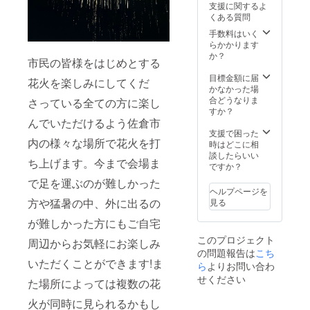
ルー 1
すよう
る。そ
目安と
支援に関するよ
しみく
ある
となり
点 長さ:
に!とい
のため
なり、
くある質問
ださ
「塩
ます。
約75cm
う思い
によい
個体差
い。 ・
麹」を
※時期に
手数料はいく
幅:約
で日々
素材を
があり
国道296
合わせ
よって
らかかります
75cm
きのこ
選ぶの
ます。
号“成田
た甘
サイズ
か？
重さ:約
を育て
は当然
加工地:
市民の皆様をはじめとする
街
さ・酸
(長さ)が
5.0kg
ていま
のこ
千葉県
道”IPA(
味・塩
前後す
目標金額に届
体積:約
す。 ■
花火を楽しみにしてくだ
と。 そ
佐倉市
セッ
味を同
る場合
かなかった場
232L ※
お礼品
の一皿
■原材料
ション
時に味
があり
合どうなりま
寸法は
さっている全ての方に楽し
の内容
をお出
カバー:
IPA・タ
わうこ
ます。
すか？
目安と
につい
しする
コット
イプ) ア
とので
重量が
んでいただけるよう佐倉市
なり、
て ・
こと
ン 89%
メリカ
きるオ
大きく
支援で困った
個体差
「肉
で“損”
/ ポリウ
内の様々な場所で花火を打
ンホッ
リジナ
変わる
時はどこに相
があり
厚」長
をする
レタン
プの利
ルの
ことは
談したらいい
ます。
生き椎
かもし
11% イ
ち上げます。今まで会場ま
いた毎
ソース
ありま
ですか？
加工地:
茸(30～
れな
ンナー
日飲み
です。
せん。
千葉県
40枚)
い。で
で足を運ぶのが難しかった
カバー:
たいデ
【イタ
佐倉市
[1kg×1
ヘルプページを
も妥協
ポリエ
イリー
リア産
■原材料
方や猛暑の中、外に出るの
パック]
見る
はしま
ステル
ビール
黒ト
カバー:
原
せん。
87% /
タン
リュ
が難しかった方にもご自宅
コット
産地(菌
料理す
ポリウ
ジェリ
フ、有
ン 89%
床製
ること
レタン
このプロジェクト
周辺からお気軽にお楽しみ
ンやコ
機カカ
/ ポリウ
造・植
が好き
13% 充
の問題報告は
こち
コナッ
オニブ
レタン
菌地):群
だから
填
いただくことができます!ま
ツ、ト
を使
ら
よりお問い合わ
11% イ
馬県・
です。
材:EPS(
ロピカ
用】 デ
ンナー
せください
千葉県
そして
た場所によっては複数の花
発泡ス
ルフ
ザート
カバー:
き
皆様が
チロー
ルーツ
の枠を
ポリエ
のこの
火が同時に見られるかもし
ささえ
ル)ビー
と言っ
超えた