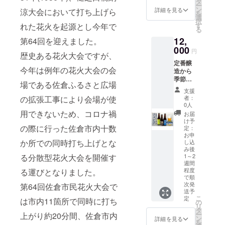
タ
使わ
14分で
ー
ン
ず、害
詳細を見る
涼大会において打ち上げら
出来上
を
選
虫やカ
がり♪
択
れた花火を起源とし今年で
す
ビも手
ジュー
る
作業で
シーな
12,
第64回を迎えました。
取り除
肉焼売
000
いて丁
をご自
円
歴史ある花火大会ですが、
寧に育
宅でお
定番醸
てたき
楽しみ
今年は例年の花火大会の会
造から
のこで
くださ
季節醸
す。
い。 ■
場である佐倉ふるさと広場
造、特
「ここ
お礼品
支援
別醸造
の拡張工事により会場が使
で椎茸
者：
の内容
など旬
0人
嫌いを
につい
なクラ
用できないため、コロナ禍
克服し
お届
て ・
フト
け予
た!」
バーミ
の際に行った佐倉市内十数
ビール
定：
「ここ
ヤン 本
を三種
お申
のきの
格肉焼
か所での同時打ち上げとな
し込
類お届
こを食
売
み後
けしま
べると
[210g(6
る分散型花火大会を開催す
1～2
す。(中
他のは
個入
週間
身は申
食べら
程度
る運びとなりました。
り)×4
し込み
で順
れな
袋]
時期に
次発
第64回佐倉市民花火大会で
い!」と
製造地:
よって
送予
いう声
千葉県
こ
定
異なり
は市内11箇所で同時に打ち
の
もいた
佐倉市
リ
ます)
タ
だいて
賞
ー
上がり約20分間、佐倉市内
【代表
ン
おりま
詳細を見る
味期限:
を
的な