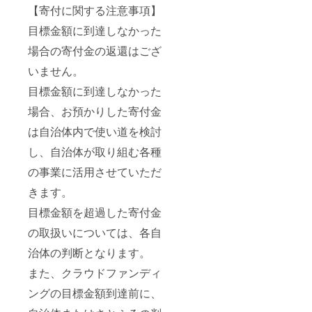
す。 ※
す。冷
窓から
常より
【寄付に関する注意事項】
ディを
醇な香
お申込
蔵1週
は四季
発送ま
持たせ
りと風
みが集
間・冷
折々の
でお時
目標金額に到達しなかった
まし
味をお
中した
凍1ヵ月
豊かな
間をい
た。 ・
楽しみ
際は、
を目安
草花。
場合の寄付金の返還はござ
ただく
佐倉小
くださ
お届け
にお召
日常の
場合が
麦の生
い。 ■
までに
いません。
し上が
喧騒か
ありま
(クリス
お礼品
お時間
りくだ
らはな
す ※画
タル
の内容
目標金額に到達しなかった
がかか
さい。
れ、気
像はイ
ヴァイ
につい
る可能
※画像は
のおけ
メージ
場合、お預かりした寄付金
ツェ
て ・冷
性がご
イメー
ないお
です。
ン・タ
凍ティ
ざいま
ジとな
仲間や
お届け
は自治体内で使い道を検討
イプ) 日
ラミス
す。 ※
りま
ご家族
するの
本では
(ホール)
画像は
す。 ※
との大
し、自治体が取り組む各種
はライ
珍しい
[400g×
イメー
入り数
切なひ
ムグ
透き
1個]
ジで
は指定
の事業に活用させていただ
ととき
リーン
通った
製
す。お
できか
を ここ
です。
小麦の
造地:千
きます。
届けす
ねま
ろゆく
※製品の
ビール
葉県佐
るのは
す。
まで、
仕様は
「ヴァ
倉市/加
目標金額を超過した寄付金
ネイ
お楽し
予告な
イツェ
工地:千
ビーブ
みくだ
く変更
の取扱いについては、各自
ン」と
葉県佐
ルーで
さい。
となる
言うと
倉市
す。 ※
※都合に
可能性
治体の判断となります。
日本で
消
製品の
よりお
があり
は酵母
費期限:
仕様は
また、クラウドファンディ
席のご
ます。
で少し
製造日
予告な
要望に
※離島に
濁った
から14
く変更
ングの目標金額到達前に、
お答え
はお届
ヘフェ
日 ■原
となる
できな
けでき
ヴァイ
材料・