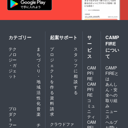
どによ
ルコ
ます。
隠れた
り色落
ニーが
・淡色
もう一
ち、色
見えた
のもの
つの名
移りす
瞬間、
との接
残がバ
る場合
エント
触には
ルチッ
があり
ランス
十分ご
クポー
ます。
に続く
注意く
ターで
・淡色
ガーデ
ださ
す。 当
カテゴリー
起案サポート
サ
CAMP
のもの
ンに一
い。
時バル
との接
歩足を
ー
FIRE
【使用
ト海沿
触には
踏み入
上の注
テク
ま
プ
ス
ビ
につい
岸諸国
十分ご
れた瞬
意点】
ノロ
ち
ロ
タ
への輸
注意く
ス
て
間か
・新品
出はデ
ジー
づ
ジ
ッ
ださ
ら、 宴
の
ンマー
い。
・ガ
く
ェ
フ
はもう
Yogibo
CAM
CAMP
クのコ
【使用
始まっ
ジェ
り
ク
に
は、新
ペン
PFI
FIREと
上の注
てい
しい
ット
・
ト
相
ハーゲ
意点】
RE
は
る、私
ビーズ
地
を
談
ンを経
・新品
CAM
あんし
たちは
特有の
由する
域
作
す
の
そう考
科学的
PFI
ん・安
のが一
Yogibo
活
る
る
えま
なにお
RE
全への
般的で
は、新
性
資
す。 ■
いがす
した。
コ
取り組
しい
お礼品
ること
化
料
ちょう
ミュ
み
ビーズ
の内容
があり
プロ
音
請
ど同じ
特有の
ニ
ニュー
につい
ます
頃、デ
ダク
楽
求
科学的
て ・食
ティ
ス
が、人
ンマー
ト
なにお
事券
体に害
CAM
ヘルプ
クのコ
クラウドファ
いがす
フー
チ
[5,000
のある
PFI
お問い
ペン