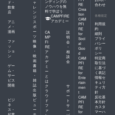
ること
ンディングの
円分×1
ド・
ャ
もので
ハーゲ
RE
合わせ
があり
枚] サー
ノウハウを無
はござ
飲食
レ
ンでは
ます
Crea
ビス提
いませ
料で学ぼう
店
ン
世界で
が、人
供地:千
tion
ん。 ・
各種規定
CAMPFIRE
初めて
ジ
体に害
葉県佐
通常、
CAM
ラガー
アカデミー
のある
アニ
ス
倉市 そ
数日～
利用規
PFI
酵母の
もので
の他期
メ・
ポ
1ヶ月ほ
純粋培
約
RE
はござ
限:発行
どでに
漫画
ー
CA
説
養に成
細則
いませ
for
後から3
おいは
ツ
功して
MP
明
ん。 ・
プライ
Soci
カ月 ■
なくな
おり、
ファ
映
通常、
FI
会
注意事
バシー
ります
al
この酵
数日～
ッ
像
RE
・
項/その
が、に
ポリ
Goo
母で仕
1ヶ月ほ
ショ
・
他 ※寄
おいが
ア
相
シー
込んだ
d
どでに
付お申
気にな
ン
映
カ
談
インペ
特定商
CAM
おいは
し込み
る場合
画
リアル
デ
会
なくな
取引法
PFI
受付
は風通
ポー
ゲー
書
ミ
ります
後、有
に基づ
RE
しの良
ターが
ム・
籍
が、に
ー
限会
い場所
く表記
for
バル
おいが
サー
・
社 カ
と
にしば
情報セ
Ente
チック
気にな
ステッ
ビス
雑
らく置
は
ポー
キュリ
rtain
る場合
ロより
いてく
開発
誌
ク
サ
ター誕
は風通
ティ方
men
食事券
ださ
出
生の起
ラ
ポ
しの良
針
を送付
t
い。 ・
源とな
版
い場所
ウ
ー
いたし
湿気の
反社基
CAM
りまし
にしば
ビジ
ビ
ます。
ド
ト
多い所
本方針
PFI
た。 こ
らく置
※ご利用
ネ
ュ
や、風
フ
サ
のよう
カスタ
RE
いてく
の際
通しの
ス・
ー
ァ
ー
にバル
マーハ
ださ
for
は、事
悪いと
起業
テ
チック
ン
ビ