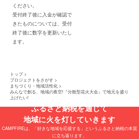
ざいま
の風景
セン
倉小麦
ピスタ
ください。
したら
から 特
ターへ
の生」
チオ、
お早目
別なひ
ご連絡
受付終了後に入金が確認で
です。
カ
にさと
ととき
をお願
クリス
シュー
ふるサ
を切り
いいた
きたものについては、受付
トール
ナッ
ポート
離す役
しま
ヴァイ
ツ、マ
セン
割りも
終了後に数字を更新いたし
す。 ※
ツェン
カダミ
ターへ
果たし
返礼品
では味
アナッ
ご連絡
ます。
ていま
到着
はもち
ツ、
をお願
す。 こ
後、な
ろんの
チョコ
いいた
ころゆ
るべく
こと透
レー
しま
くま
お早め
明度も
ト、食
す。 ※
で、お
に開封
重要な
用花、
返礼品
楽しみ
いただ
要素。
香料(原
到着
くださ
き、製
トップ
>
より高
材料の
後、な
い。 ■
品の状
い透明
一部に
プロジェクトをさがす
>
るべく
生産者
態やお
度を実
小麦
お早め
まちづくり・地域活性化
>
の声
届け内
現する
粉、
に開封
≪Cast
みんなで創る、地域の夜空!『分散型花火大会』で地元を盛り
容に間
ため、
卵、
いただ
ello
違いが
上げたい!
国内で
乳、大
き、製
Wine
ないか
入手可
豆を含
品の状
ふるさと納税を通じて
List≫
をご確
能な原
む) ■注
態やお
カス
認くだ
材料で
意事項/
届け内
テッロ
さい。
地域に火を灯していきます
色の薄
その他
容に間
の秘密
※日数が
い大麦&
※画像は
違いが
をそっ
経過し
CAMPFIREは、「好きな地域を応援する」というふるさと納税の本質
小麦麦
イメー
ないか
とお教
た場合
芽を使
ジで
をご確
に立ち返ります。
えいた
ご希望
用し、
す。 ※