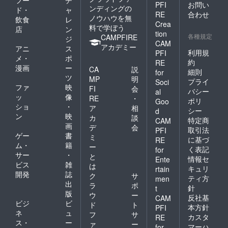
フー
チ
PFI
お問い
ンディングの
ド・
ャ
RE
合わせ
ノウハウを無
飲食
レ
Crea
料で学ぼう
店
ン
tion
各種規定
CAMPFIRE
ジ
CAM
アカデミー
アニ
ス
利用規
PFI
メ・
ポ
約
RE
漫画
ー
CA
説
細則
for
ツ
MP
明
プライ
Soci
ファ
映
FI
会
バシー
al
ッ
像
RE
・
ポリ
Goo
ショ
・
ア
相
シー
d
ン
映
カ
談
特定商
CAM
画
デ
会
取引法
PFI
ゲー
書
ミ
に基づ
RE
ム・
籍
ー
く表記
for
サー
・
と
情報セ
Ente
ビス
雑
は
キュリ
rtain
開発
誌
ク
サ
ティ方
men
出
ラ
ポ
針
t
版
ウ
ー
反社基
CAM
ビジ
ビ
ド
ト
本方針
PFI
ネ
ュ
フ
サ
カスタ
RE
ス・
ー
ァ
ー
マーハ
for