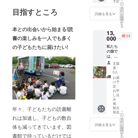
り高い
マッ
こ
予定
分注意
て ・
の
ラシ ■
新ブラ
紅茶を
コー
シュ
リ
してく
チーズ
タ
賞味期
目指すところ
ンドの
お届け
ヒーを
ルーム
ー
ださ
ナン
ン
限 6ヶ
詳細を見る
アン・
しま
お楽し
を使っ
を
い。 解
[300g×
選
月 ■注
クルー
す。
み頂く
て調味
択
凍後は
5枚]
す
意事項/
ル・
MISTY
ため
料を作
る
お早目
製
本との出会いから始まる!読
その他
ドゥ・
WICKで
に、到
ろうと
13,
にお召
造地:千
・添加
ショコ
は、産
着後は
いうこ
残り2
書の楽しみを一人でも多く
000
し上が
葉県我
物が
ラ(ショ
地毎の
円
賞味期
とにな
りくだ
孫子市
入って
コラ部
個性的
限にか
りまし
の子どもたちに届けたい!
私たち
さい。
消
いない
門)を立
な味わ
かわら
た。 と
の畑で
費期限:
ため、
ち上
いが楽
ずお早
は言っ
は、化
製造日
冷蔵保
げ、
しめる
めにお
ても、
学肥料
から90
存でお
ショコ
シング
支援
召し上
「マッ
や農薬
日 ■原
願いし
者：
ラ製造
ルガー
がりく
シュ
を使わ
材料・
0人
ます。
を開始
デン
ださ
ルー
ない自
成分 小
お届
しまし
ティー
い。 ■
ム」自
然農や
麦粉、
け予
た。
とハイ
内容量:
体が、
有機と
定：
チー
2018年
グレー
【10g×
あまり
いう農
お申
ズ、
9月に
ドの茶
5パッ
扱った
し込
法で、
卵、牛
は、千
葉を
ク】×3
ことの
み
種から
乳、砂
葉県内
使った
後、
種類 ■
ない食
様々な
糖、
の酒蔵
フレー
順次
年々、子どもたちの読書離
原産地:
材。ど
野菜を
ベーキ
こ
発送
の日本
バー
珈琲豆
う調味
の
育てて
ングパ
リ
れは加速し、子どもの数自
酒で製
ティー
【ブラ
料に仕
タ
いま
ウ
ー
造した
あわせ
ジル・
上げて
ン
詳細を見る
す。そ
体も減ってきています。図
ダー、
を
酒ジュ
て70種
ペ
いけば
選
して収
バ
択
レショ
類以上
ルー・
いいか
す
書館で待っているだけでは
穫した
ター、
る
コラが
取り