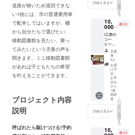
ン
詳細を見る
スが丁
してお
道路が狭いため巡回できな
を
選
度よ
り、蔵
択
す
い1校には、市の普通乗用車
く、お
のこだ
る
子様か
わりの
10,
で配本してはいますが、棚
らお年
日本酒
残り3
000
円
寄りま
が多く
から自分たちで選びたい、
で美味
の人に
i工房の
しく召
親しま
コー
移動図書館を見たい、乗っ
し上が
れてい
ヒー
れま
ます。
てみたいという児童の声を
は、全
支援
す。 ■
千葉の
てJAS
者：
生産者
聞きます。ミニ移動図書館
銘酒を
認定の
0人
の声
ジュレ
有機栽
お届
があれば子どもたちの希望
らっ
状に仕
培珈琲
け予
きょう
上げ、
生豆を
定：
を叶えることができます。
農家が
薄い
使用し
お申
激減し
チョコ
込み
て自家
て仕入
レート
から
焙煎を
れが出
1週
でパ
してい
間程
来なく
リッと
プロジェクト内容
ます。
こ
度
なった
コー
の
●コクと
リ
ため
ティン
タ
すっき
説明
ー
に、数
グし
ン
詳細を見る
りとし
を
年前か
た、今
選
た味わ
択
ら自分
までに
す
いのバ
る
たちの
無い、
ランス
呼ばれたら駆けつける!予約
10,
農場で
香り豊
にこだ
残り4
栽培を
で繊細