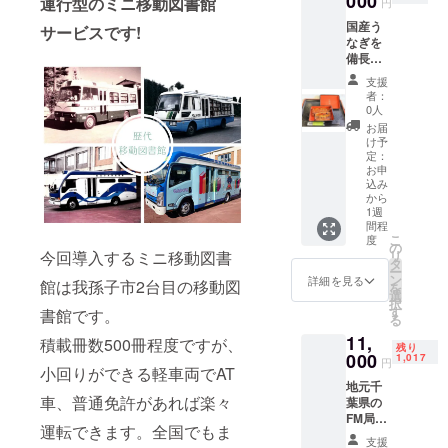
000
運行型のミニ移動図書館
わっ
円
始めま
な酒
た、i工
国産う
した。
サービスです!
ジュレ
房オリ
なぎを
農薬や
ショコ
ジナ
備長炭
化学肥
ラで
ル 【i
で焼き
料を使
す。
ブレン
支援
上げ急
わず、
チョコ
者：
ド】 ×5
速冷凍
身が引
の表面
0人
パック
して真
き締
は、各
お届
●マンデ
空パッ
まっ
酒蔵の
け予
リン特
クにし
て、と
定：
風土と
有のほ
まし
お申
ても歯
歴史を
のかな
込み
た。
触りが
色鮮や
甘みと
から
凍った
良い
かに表
上品な
1週
まま湯
らっ
現しま
キレ
間程
煎で5～
きょう
した。
こ
度
味
の
7分温め
に育ち
お口の
今回導入するミニ移動図書
リ
【マン
タ
て頂く
まし
中にあ
ー
デリ
ン
詳細を見る
と完成
館は我孫子市2台目の移動図
た。障
ふれる
を
ン】×5
選
です。
がい者
千葉の
択
パック
す
書館です。
身がフ
が、職
銘酒の
る
●鼻に抜
ワッと
員とボ
香り
ける爽
11,
積載冊数500冊程度ですが、
したか
ラン
残り
を、ど
やな香
000
1,017
ば焼き
円
ティア
うぞお
りと
小回りができる軽車両でAT
をお楽
の支援
楽しみ
すっき
地元千
しみ下
を受け
くださ
車、普通免許があれば楽々
り後
葉県の
さい。
て一粒
い。 <5
味
FM局人
■生産者
一粒皮
運転できます。全国でもま
蔵詳細>
【ペ
気番組
の声 う
支援
むきを
・東薫