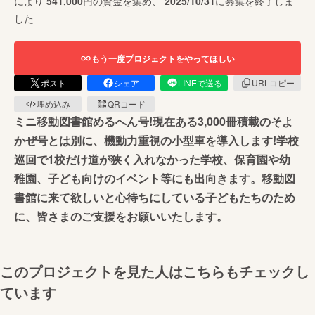
により
541,000
円の資金を集め、
2025/10/31
に募集を終了しま
した
もう一度プロジェクトをやってほしい
ポスト
シェア
LINEで送る
URLコピー
埋め込み
QRコード
ミニ移動図書館めるへん号!現在ある3,000冊積載のそよ
かぜ号とは別に、機動力重視の小型車を導入します!学校
巡回で1校だけ道が狭く入れなかった学校、保育園や幼
稚園、子ども向けのイベント等にも出向きます。移動図
書館に来て欲しいと心待ちにしている子どもたちのため
に、皆さまのご支援をお願いいたします。
このプロジェクトを見た人はこちらもチェックし
ています