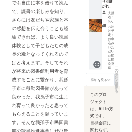
いろと
り引継
でも自由に本を借りて読ん
使わな
メージ
ル ■内
つルフ
生地は
苦労し
がれた
い、自
です。
容量/製
ナ、ベ
余計な
て、
で、読書の楽しみを知り、
秘伝の
然な甘
※商品到
支援
造地 酒
ルガ
ものを
やっと
タレで
みと香
着後
者：
ジュレ
モット
使用せ
さらには友だちや家族と本
出来上
焼き上
りと濃
0人
は、冷
ショコ
の華や
ず安心
がった
げる鰻
厚な味
凍庫に
お届
の感想を伝え合うことも経
ラ 10
かで
安全を
製品が
の蒲焼
に定評
け予
保存く
個(5蔵×
すっき
心が
「マッ
は、安
があり
定：
験できれば、より良い読書
ださ
各2個)
りとし
け、か
シュ
井家自
お申
ます。
い。 ※
製造地:
た香り
つ焼き
ルーム
込み
慢の一
また、
体験として子どもたちの成
解凍後
千葉県
のアー
上げる
いた
イチバ
品で
季節に
は、お
我孫子
ルグレ
と「外
だい
ン」で
長の糧となってくれるので
す。付
より変
早めに
た順
市 ■原
イの3種
はパ
す。 ※
属のタ
わるお
お召し
に順
材料
類をお
リ、中
はと考えます。そしてそれ
令和2年
レは、
菓子は
次発
上がり
チョコ
楽しみ
はふわ
収穫量
鰻のエ
こ
旬の野
送
くださ
の
が将来の図書館利用者を育
レート
いただ
モチ」
産経新
キスが
リ
菜や果
い。
タ
(カカオ
けま
の贅沢
聞より
たっぷ
ー
物を使
成することに繋がり、我孫
ン
マス、
す。 ヌ
食感で
詳細を見る
■生産者
りしみ
を
用して
選
砂糖、
ワラエ
す。
の声
込んだ
択
いま
子市に移動図書館があって
す
ココア
リアと
PIZZA
マッ
焼きタ
る
す。素
バ
ルフナ
の本場
このプロ
シュ
レを濾
良かった、我孫子市に生ま
材の美
ター)、
はその
イタリ
ルーム
したも
味しさ
ジェクト
砂糖、
時届い
アの素
れ育って良かったと思って
は鮮度
ので
をたっ
還元水
た旬の
材と千
は、
All-In方
にこだ
す。 ま
ぷりと
飴、オ
茶園の
葉のト
もらえることを願っていま
わり農
た山椒
お楽し
式
です。
リゴ
茶葉を
マト・
家さん
も京都
みくだ
す。そんな我孫子市民図書
糖、日
お入れ
バジル
目標金額に
から直
の老舗
さい。
本酒、
しま
を掛け
接仕入
「七味
■生産者
関わらず、
館の読書推進事業にぜひ皆
スピ
す。 ■
合わ