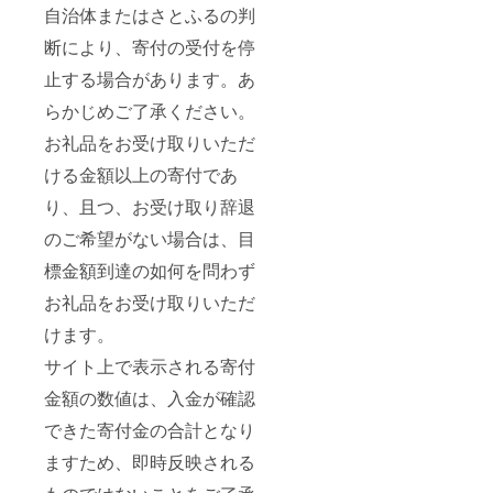
子 7日
自治体またはさとふるの判
パウン
ドケー
断により、寄付の受付を停
キ 7日
止する場合があります。あ
■注意事
項/その
らかじめご了承ください。
他 ・か
ぼちゃ
お礼品をお受け取りいただ
プリン
の賞味
ける金額以上の寄付であ
期限は5
日、要
り、且つ、お受け取り辞退
冷蔵で
のご希望がない場合は、目
保存し
てくだ
標金額到達の如何を問わず
さい。
その
お礼品をお受け取りいただ
他、お
菓子の
けます。
種類に
よって
サイト上で表示される寄付
賞味期
限は異
金額の数値は、入金が確認
なりま
できた寄付金の合計となり
す。美
味しく
ますため、即時反映される
味わう
ために