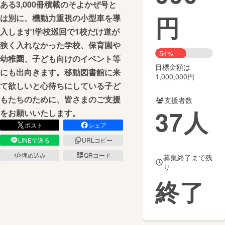
ある3,000冊積載のそよかぜ号と
円
は別に、機動力重視の小型車を導
まちづくり・地域活性化
入します!学校巡回で1校だけ道が
狭く入れなかった学校、保育園や
CAMPFIRE for Social Good
CAMPFIRE Creation
54%
幼稚園、子ども向けのイベント等
CAMPFIREふるさと納税
machi-ya
コミュニティ
目標金額は
にも出向きます。移動図書館に来
1,000,000円
て欲しいと心待ちにしている子ど
もたちのために、皆さまのご支援
支援者数
37
人
をお願いいたします。
ポスト
シェア
LINEで送る
URLコピー
埋め込み
QRコード
募集終了まで残
り
終了