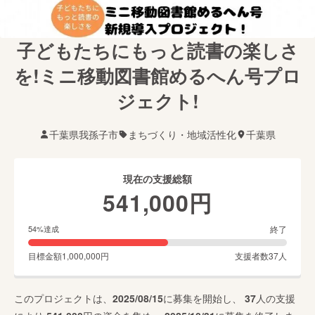
子どもたちにもっと読書の楽しさ
を!ミニ移動図書館めるへん号プロ
ジェクト!
千葉県我孫子市
まちづくり・地域活性化
千葉県
現在の支援総額
541,000
円
終了
54
%達成
目標金額
1,000,000
円
支援者数
37
人
このプロジェクトは、
2025/08/15
に募集を開始し、
37
人の支援