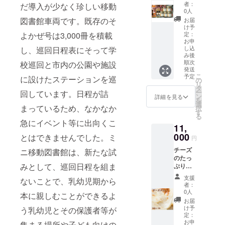
ルーモ
のコー
者：
だ導入が少なく珍しい移動
なぎの
してい
酒造(佐
ンテア
ナー
0人
仕入れ
ます。
原)純米
ルト】
で、千
図書館車両です。既存のそ
お届
から割
秋の種
吟醸
×5パッ
葉の特
け予
き、串
植えか
『卯兵
ク
色を活
よかぜ号は3,000冊を積載
定：
打ち、
ら6～7
衛』 ・
「1P=1
かした
お申
白焼
月の収
飯沼本
し込
し、巡回日程表にそって学
杯分」
調味料
き、か
穫、塩
家(酒々
み後
のお手
作りが
ば焼き
漬けか
順次
校巡回と市内の公園や施設
井)純米
軽なド
出来な
まです
発送
ら甘酢
吟醸
リップ
いかと
こ
予定
べて手
に設けたステーションを巡
漬けま
『甲
の
パック
声がか
リ
作業で
で、す
子』 ・
タ
に詰め
かり、
ー
回しています。日程が詰
行って
べての
寒菊銘
ン
詳細を見る
まし
風土食
を
いま
工程で
醸(山武)
選
た。
房と番
まっているため、なかなか
択
す ど
衛生と
純米吟
す
カップ
組によ
る
うぞ安
安全に
醸『寒
急にイベント等に出向くこ
にセッ
るコラ
心して
11,
留意し
菊』 ・
トして
ボ調味
お召し
ながら
000
岩瀬酒
とはできませんでした。ミ
お湯を
料企画
円
上がり
作業を
造(御宿
ゆっく
がス
くださ
チーズ
ニ移動図書館は、新たな試
おこ
町)純米
り注ぐ
タート!
い。 ■
のたっ
なって
酒『山
だけ
第一弾
みとして、巡回日程を組ま
内容量/
ぷり
いま
廃辛口
で、ご
の「ネ
加工地
入った
す。美
純米』
自宅や
ギイチ
支援
ないことで、乳幼児期から
うな
ナン。
味しく
・吉野
者：
オフィ
バン」
ぎ か
とろ～
健康に
酒造(勝
0人
スで美
に続き
本に親しむことができるよ
ば焼き
り濃厚
も良い
浦)純米
お届
味しい
開発さ
(一尾2
なチー
食品を
吟醸 総
け予
う乳幼児とその保護者等が
珈琲を
れた、
パック
ズが
提供す
定：
の舞
お飲み
第二弾
分け)約
もっち
お申
る誇り
集まる場所や子ども向けの
『腰古