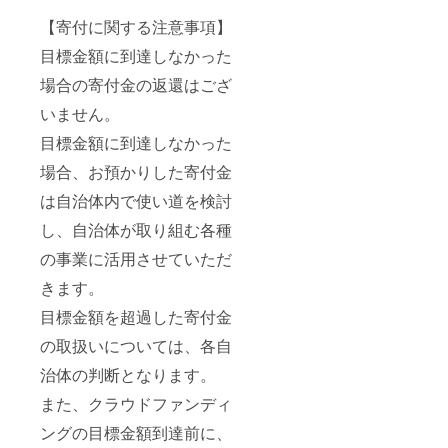
ベーキ
ングパ
【寄付に関する注意事項】
ウ
目標金額に到達しなかった
ダー、
他(季節
場合の寄付金の返還はござ
によっ
て原材
いません。
料が変
わりま
目標金額に到達しなかった
す。季
節の作
場合、お預かりした寄付金
物:落花
は自治体内で使い道を検討
生・モ
ロヘイ
し、自治体が取り組む各種
ヤ・生
姜・ブ
の事業に活用させていただ
ルーベ
リー・
きます。
人参等
が入り
目標金額を超過した寄付金
ます。)
■消費期
の取扱いについては、各自
限 かぼ
治体の判断となります。
ちゃプ
リン
また、クラウドファンディ
要冷蔵
で5日
ングの目標金額到達前に、
焼き菓