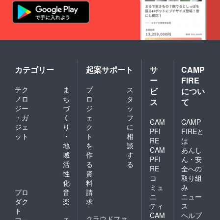
カテゴリー
起案サポート
サ
CAMP
ー
FIRE
テク
ま
プ
ス
ビ
につい
ノロ
ち
ロ
タ
ス
て
ジー
づ
ジ
ッ
・ガ
く
ェ
フ
CAM
CAMP
ジェ
り
ク
に
PFI
FIREと
ット
・
ト
相
RE
は
地
を
談
CAM
あんし
域
作
す
PFI
ん・安
活
る
る
RE
全への
性
資
コ
取り組
化
料
ミュ
み
プロ
音
請
ニ
ニュー
ダク
楽
求
ティ
ス
ト
CAM
ヘルプ
クラウドファ