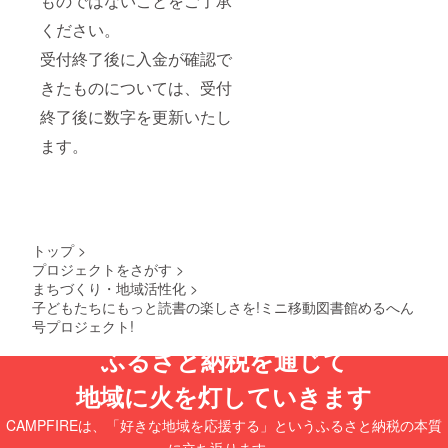
ものではないことをご了承
も、お
早めの
ください。
お召し
上がり
受付終了後に入金が確認で
をお奨
きたものについては、受付
め致し
ます。
終了後に数字を更新いたし
・年末
年始や
ます。
季節休
みがあ
り、製
造曜日
も限ら
れてい
ますの
トップ
>
で、2週
プロジェクトをさがす
>
間程度
まちづくり・地域活性化
>
お待ち
子どもたちにもっと読書の楽しさを!ミニ移動図書館めるへん
いただ
号プロジェクト!
く場合
がござ
ふるさと納税を通じて
いま
す。 ・
地域に火を灯していきます
ケーキ
かクッ
キーの
CAMPFIREは、「好きな地域を応援する」というふるさと納税の本質
どちら
に立ち返ります。