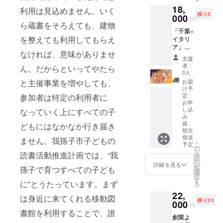
インド
悩みま
野菜を
ヨーグ
新聞で
扱って
18,
ネシ
した。
利用は見込めません。いく
使い、
ルト、
取り上
いま
残り5
000
ア】製
20回以
漬物な
円
ナツメ
げられ
す。
ら蔵書をそろえても、建物
造【千
上試作
どの加
グパウ
まし
こちら
「千葉×
葉県我
して3種
工品や
ダー、
を整えても利用してもらえ
た。(※)
は
イタリ
孫子
類まで
お菓子
植物
ぜひ今
MISTY
ア」゛
市】 ■
に絞っ
を作っ
なければ、意味がありませ
油、重
までに
WICK人
lacotta
賞味期
たので
ていま
支援
曹、塩
無い、
気の3種
゛のこ
限:6ヶ
すが、
者：
す。 か
ん。だからといってやたら
・熱
香り豊
類の紅
だわり
月
どの方
0人
ぼちゃ
量:299.
で繊細
茶を
の石窯
向性で
と主催事業を増やしても、
お届
プリン
22kcal
な酒
セット
焼き
行けば
け予
は私た
たんぱ
ジュレ
にした
ピッ
定：
参加者は特定の利用者に
いいの
ちの施
く
ショコ
お礼品
ツァマ
お申
か分か
設の看
質:11.1
し込
なっていく上にすべての子
ラをお
です。
ルゲ
らず、
板製品
g 脂
み
楽しみ
セイロ
リータ
番組リ
です。
後、
質:10.5
どもにはなかなか行き届き
くださ
ンの
は生地
スナー
夏から
順次
3g 炭水
い。 ※
シャン
から職
さんの
発送
秋は私
ません。我孫子市子どもの
化
千葉)日
パンと
人が丹
こ
意見も
予定
たちの
の
物:37.7
本酒ス
いわれ
精込め
リ
取り入
読書活動推進計画では、“我
自然農
タ
9g 食塩
イー
る高地
て練り
ー
れ、 バ
の畑で
ン
相当
詳細を見る
ツ、新
産地の
上げ、1
を
孫子で育つすべての子ども
ター醤
とれた
選
量:1.42
作
ヌワラ
枚1枚石
択
油味の
かぼ
す
g(100g
続々
エリア
窯で丁
に”とうたっています。まず
る
方向性
ちゃを
あたり)
我孫子
と、海
寧に焼
で作る
22,
使用し
■注意事
は身近に来てくれる移動図
の洋菓
に近い
き上げ
ことに!
残り20
ていま
000
項/その
円
子店/朝
山の肥
ており
その後
す。添
書館を利用することで、誰
他 ※画
日新聞
沃な大
ます。
もいろ
創業よ
加物を
像はイ
デジタ
地で育
軽めの