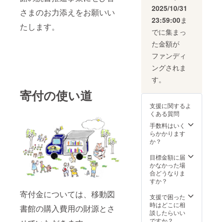
れ。
屋」よ
の声 障
リッツ/
お礼品
せ、美
2025/10/31
マッ
り取寄
さまのお力添えをお願いい
害を
トレハ
の内容
味しさ
シュ
せた香
持って
23:59:00
ま
ロー
につい
を
ルーム
たします。
り豊か
いる人
ス・香
て ・セ
ぎゅっ
でに集まっ
の素材
な小袋
達が、
料(小
イロン
と閉じ
の旨味
をお付
真夏の
た金額が
麦、リ
産ハイ
込めま
と食感
けして
暑さや
ンゴ由
グレー
した。
ファンディ
を楽し
おりま
冬の木
来)・ゲ
ドリー
本場ナ
めるよ
す。配
枯らし
ングされま
ル化剤
フ
ポリの
うに粗
送当日
の中で
(ペクチ
ティー
味に近
す。
みじん
朝に焼
も元気
ン・
[ヌワラ
づけつ
切りと
き上げ
に畑の
寄付の使い道
ローカ
エリ
つ、千
ペース
た蒲焼
仕事を
スト
ア、ル
葉の食
トの2種
を瞬間
支援に関するよ
して育
ビーン
フナ、
材の味
に加工
冷却
くある質問
てた健
ガム)・
アール
を生か
してブ
し、美
康な野
手数料はいく
着色料
グレ
してお
レン
味しさ
菜の美
らかかります
(二酸化
イ 計
り、重
ド。 1
そのま
味しさ
か？
メタ
150g(各
たさが
瓶あた
まに真
を、心
ン・赤
50g×3
なく
り家庭
空パッ
を込め
目標金額に届
3・赤
袋)]
すっき
用マッ
クにし
てお届
かなかった場
40・赤
原
りとし
シュ
てお届
けした
合どうなりま
102・青
産地:ス
た軽や
ルーム
けいた
いと
すか？
1・青
リラン
かな味
約1パッ
しま
思って
2・黄5)
カ/製造
わいで
ク分が
す。 ■
寄付金については、移動図
いま
支援で困った
■賞味期
地:スリ
す。 ご
入って
生産者
す。召
時はどこに相
限 出荷
ランカ/
自宅で
書館の購入費用の財源とさ
ます。
の声 季
し上
談したらいい
日より
加工地:
数分
■お礼品
節ごと
がって
ですか？
30日 ■
千葉県
で、本