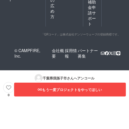
の
補助
広
金申
め
請サ
方
ポー
ト
「QRコード」は株式会社デンソーウェーブの登録商標です。
© CAMPFIRE,
会社概
採用情
パートナー
Inc.
要
報
募集
千葉県我孫子市
さんへアンコール
もう一度プロジェクトをやってほしい
0