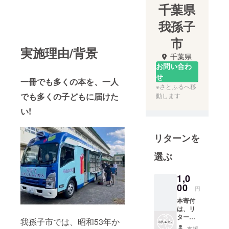
千葉県
我孫子
市
実施理由/背景
千葉県
お問い合わ
せ
一冊でも多くの本を、一人
※さとふるへ移
でも多くの子どもに届けた
動します
い!
リターンを
選ぶ
1,0
00
円
本寄付
は、リ
ターン
我孫子市では、昭和53年か
の無い
支援