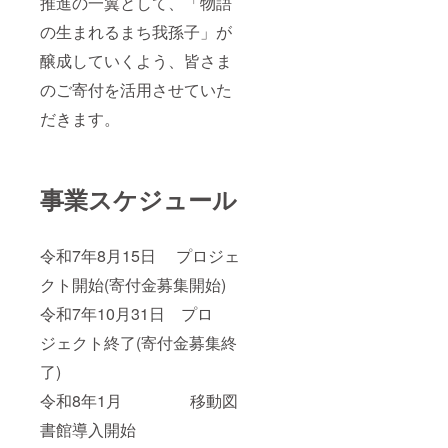
推進の一翼として、「物語
イメー
りま
ジで
【アレ
ジで
す。季
の生まれるまち我孫子」が
す。
ル
す。
節の作
ギー】
物:落花
醸成していくよう、皆さま
小麦
生・モ
粉・乳
ロヘイ
のご寄付を活用させていた
■注意事
ヤ・生
項/その
だきます。
姜・ブ
他 ※焼
ルーベ
きあ
リー・
がった
人参等
ピッツ
が入り
アを
事業スケジュール
ます。)
オーブ
・パウ
ントー
ンド
スター
ケーキ:
令和7年8月15日 プロジェ
から取
小麦
り出す
粉、
クト開始(寄付金募集開始)
時 と
マーガ
ても熱
リン、
令和7年10月31日 プロ
いので
アーモ
火傷に
ジェクト終了(寄付金募集終
ンド
ご注意
プード
くださ
了)
ル、
い。
卵、砂
令和8年1月 移動図
糖、シ
ナモ
書館導入開始
ン、