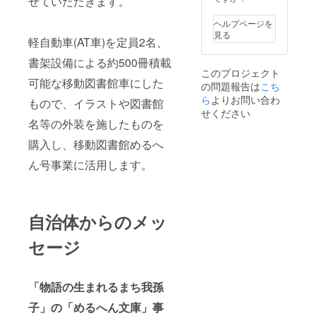
せていただきます。
の内容
に厳選
下さっ
注意事
我孫子
格ピッ
につい
した国
た方々
項/その
市
ツアを
ヘルプページを
て ・
産うな
の「美
他 ・本
賞味期
是非お
見る
マッ
ぎを一
味しい
軽自動車(AT車)を定員2名、
お礼品
限:製造
召し上
シュ
串ずつ
ね!」
は冷蔵
日から2
がりく
ルーム
最適な
書架設備による約500冊積載
「頑
でのお
年間 ■
ださ
イチバ
蒸時間
このプロジェクト
張って
届けと
原材
い。 ■
ン
可能な移動図書館車にした
と色づ
いる
の問題報告は
こち
なりま
料・成
生産者
[110g×
け(焼き)
ね!」と
ら
よりお問い合わ
す。直
分 茶
の声
もので、イラストや図書館
5個]
で丁寧
いう声
射日光
葉、香
【お召
せください
原
に焼き
に支え
名等の外装を施したものを
を避
料
し上が
産地:千
上げた
られて
け、
り方】
葉県/製
蒲焼を
いま
購入し、移動図書館めるへ
15℃以
ご家庭
造地:千
ご提供
す。こ
下で保
のオー
葉県我
いたし
れから
ん号事業に活用します。
存をお
ブン
孫子市
ます。
も、
願いい
トース
賞
安井家
もっと
たしま
ターで
味期限:
自慢の
美味し
す。 ・
焼いて
製造日
タレは
いもの
冷凍し
くださ
自治体からのメッ
から240
少し甘
を作る
ていた
い
日 ■原
めで
ために
だくと
1000w
材料・
す。 ■
セージ
頑張っ
チョコ
5分
成分
内容量/
ていき
がさら
900w
マッ
生産
たいと
にパ
6分
シュ
地・製
思いま
リッと
程度 ※
ルーム
「物語の生まれるまち我孫
造地 ・
す。 ■
して、
焼き加
(千葉
国産鰻
内容量/
中の
減はあ
子」の「めるへん文庫」事
県)、玉
蒲焼:約
製造地
ジュレ
くまで