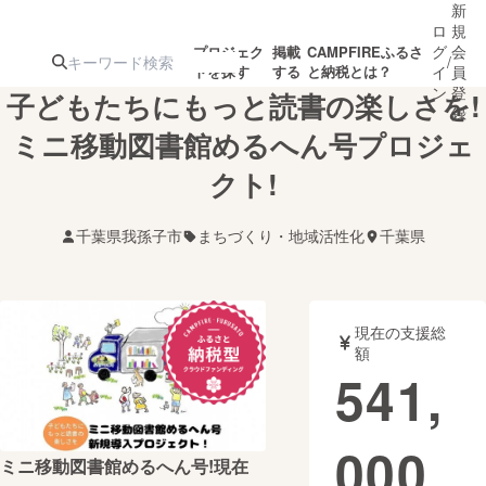
新
ロ
規
グ
会
プロジェク
掲載
CAMPFIREふるさ
/
トを探す
する
と納税とは？
イ
員
ン
登
子どもたちにもっと読書の楽しさを!
録
ミニ移動図書館めるへん号プロジェ
クト!
人気のプロ
注目のリ
注目の新着プロ
募集終了が近いプ
もうすぐ公開
ジェクト
ターン
ジェクト
ロジェクト
されます
千葉県我孫子市
まちづくり・地域活性化
千葉県
アート・写真
音楽
現在の支援総
テクノロジー・ガジェット
ゲーム・サ
額
541,
映像・映画
書籍・雑誌
000
ミニ移動図書館めるへん号!現在
ビジネス・起業
チャレンジ