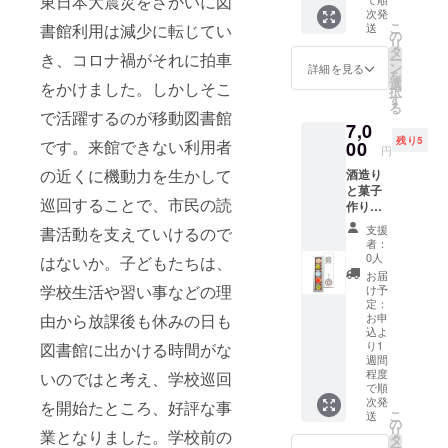
東日本大震災をさかいに図
～7月に
次発
こ
書館利用は減少に転じてい
収穫し
送
の
リ
たらっ
タ
き、コロナ禍がそれに拍車
ー
きょう
ン
詳細を見る
を
を、障
選
をかけました。しかしそこ
択
がい者
す
る
が地域
で活躍するのが移動図書館
のボラ
7,0
ンティ
残り5
です。来館できない利用者
00
円
アの
方々と
の近くに機動力を生かして
酒造り
一緒
と菓子
巡回することで、市民の読
に、一
作りの
粒一粒
職人の
支援
書活動を支えていけるので
皮をむ
こだわ
者：
き樽に
りがつ
0人
はないか。子どもたちは、
塩漬け
まった
お届
しま
ショコ
学校生活や習い事などの理
け予
す。秋
ラコレ
定：
ごろか
由から放課後も休みの日も
クショ
お申
ら順
込よ
ンで
り1
図書館に出かける時間がな
次、塩
す。 千
週間
出しし
葉県内
程度
いのではと考え、学校巡回
て甘酢
では多
で順
漬をし
くの酒
次発
を開始たところ、好評な事
ます。
蔵が現
こ
送
の
甘酢の
在も酒
リ
業となりました。学校前の
タ
バラン
造りを
ー