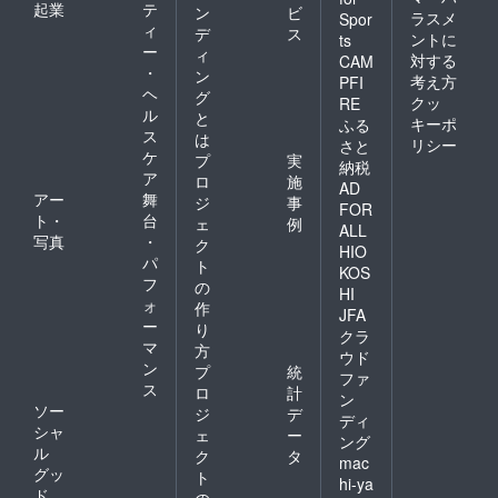
起業
テ
ン
ビ
ラスメ
Spor
ィ
デ
ス
ントに
ts
ー
ィ
対する
CAM
・
ン
考え方
PFI
ヘ
グ
クッ
RE
ル
と
キーポ
ふる
ス
は
リシー
さと
ケ
プ
実
納税
ア
ロ
施
AD
アー
舞
ジ
事
FOR
ト・
台
ェ
例
ALL
写真
・
ク
HIO
パ
ト
KOS
フ
の
HI
ォ
作
JFA
ー
り
クラ
マ
方
ウド
ン
プ
統
ファ
ス
ロ
計
ン
ソー
ジ
デ
ディ
シャ
ェ
ー
ング
ル
ク
タ
mac
グッ
ト
hi-ya
ド