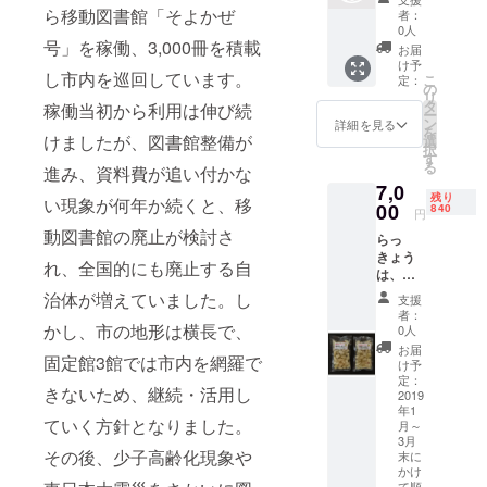
寄付と
ら移動図書館「そよかぜ
者：
なりま
0人
す。
号」を稼働、3,000冊を積載
お届
け予
し市内を巡回しています。
こ
定：
の
リ
タ
稼働当初から利用は伸び続
ー
ン
詳細を見る
を
けましたが、図書館整備が
選
択
す
る
進み、資料費が追い付かな
7,0
残り
い現象が何年か続くと、移
00
840
円
動図書館の廃止が検討さ
らっ
きょう
れ、全国的にも廃止する自
は、障
がい者
治体が増えていました。し
支援
が自立
者：
のため
かし、市の地形は横長で、
0人
に通う
お届
固定館3館では市内を網羅で
施設の
け予
自然農
定：
きないため、継続・活用し
の畑や
2019
年1
近隣の
ていく方針となりました。
月～
農場で
3月
栽培を
その後、少子高齢化現象や
末に
してい
かけ
ます。6
て順