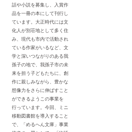
酸化防
で約2週
材料 ・
話や小説を募集し、入賞作
はお召
賞
止剤(ビ
間です
かぼ
し上が
味期限:
タミン
が、到
ちゃプ
品を一冊の本にして刊行し
りにな
製造日
E)、(一
着後な
リン:か
りませ
から180
部に小
るべく
ぼ
ています。大正時代には文
んよう
日 ■原
麦・乳
早くお
ちゃ、
お願い
材料・
成分・
化人が別荘地として多く住
召し上
牛乳、
いたし
成分 小
大豆・
がりい
卵、砂
ます。
麦粉(国
み、現代も市内で活動され
鶏肉・
ただい
糖、生
・表面
内製造),
カ
た方が
クリー
ている作家がいるなど、文
をカ
モッ
シュー
よりお
ム ・
ラーリ
ツァレ
ナッツ
いしく
クッ
学と深いつながりのある我
ングし
ラチー
を含む)
お召し
キー:小
た際の
ズ,トマ
■注意事
上がり
麦粉、
孫子の地で、我孫子市の未
粉が箱
ト
項/その
いただ
マーガ
の中に
ピュー
他 ※開
けま
来を担う子どもたちに、創
リン、
落ちて
レ,トマ
封後は
す。
アーモ
いる場
ト,オ
作に親しみながら、豊かな
密封
ンド
合がご
リーブ
し、冷
プード
ざいま
オイル,
想像力をさらに伸ばすこと
蔵庫に
ル、三
すが、
バジル,
保存し
温糖、
ができるようこの事業を
食用色
食塩,ド
てお早
卵、シ
素です
ライ
めにお
ナモ
行っています。今回、ミニ
のでご
イース
召し上
ン、他
安心く
ト,パル
がりく
移動図書館を導入すること
(季節に
ださ
メザン
ださ
よって
い。 ・
チーズ/
い。 ※
で、「めるへん文庫」事業
原材料
画像は
レン
画像は
が変わ
イメー
ネット