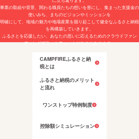
が入る
事業の取組や背景、関わる職員たちの想いを形にし、集まった支援金の
かは選
べませ
使いみち、まちのビジョンやミッションを
ん。お
明確にして、地域の魅力や地場産業を掘り起こして健全なふるさと納税
任せと
なりま
を再構築していきます。
す。 ※
ふるさとを応援したい、あなたの思いに応えるためのクラウドファン
画像は
イメー
ディングプラットフォームがここにあります。
ジで
す。
CAMPFIREふるさと納
税とは
ふるさと納税のメリット
と流れ
ワンストップ特例制度
控除額シミュレーション