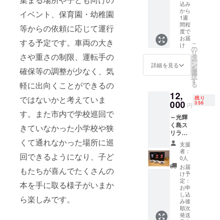
頂けま
の
込み
160g×1
りサク
を感じ
井』 ■
す。
『マッ
から
イベント、保育園・幼稚園
タレ約
サクの
つつ製
生産者
【ご注
シュ
1週
15ml、
ナン生
造して
の声 パ
意】 ●
ルーム
間程
等からの依頼に応じて運行
山椒約
地と好
いま
ティス
度で
パッ
イチバ
0.1g×各
相性。
す。 ■
リーメ
お届
ケージ
ン』。
する予定です。車両の大き
1 加工
タン
こ
内容量/
け
ヌエッ
はi工房
実は
の
地:我孫
ドール
リ
製造地
トは
さや重さの制限、運転手の
の通所
「マッ
タ
子市 ■
釜の炭
ー
・甘酢
1992年
スタッ
シュ
ン
詳細を見る
原材料
火で焼
を
らっ
確保等の調整が少なく、気
9月に我
フがデ
ルー
選
うな
き上げ
択
きょう
孫子市
ザイン
ム」は
す
ぎ、山
たふっ
軽に出向くことができるの
る
漬け
内に洋
してい
千葉県
椒、タ
くらも
180g(2
菓子店
12,
ます。
の生産
ではないかと考えていま
残り
レ(醤
ちもち
袋入り)
として
000
写真と
高が日
356
円
油、砂
のナ
[製造地:
オープ
実際の
本一
す。また市内で学校巡回で
糖、み
ン。 当
我孫子
ンし、
～光輝
デザイ
(※)。
りん) ■
店リピ
市] ■原
現在、
く島ス
きていなかった小学校や狭
ンが異
『もっ
賞味期
率No.1
材料 甘
市内2店
リラン
なりま
と千葉
限 90日
の美味
酢らっ
舗で営
カから
くて通れなかった場所に巡
すの
県の
支援
■注意事
しさで
きょう
業して
の贈り
で、ご
マッ
者：
項/その
す!イン
回できるようになり、子ど
漬け:国
おりま
物～ 良
了承下
シュ
0人
他 うな
ドカ
産らっ
す。 毎
質な茶
さいま
ルーム
お届
もたちが喜んでたくさんの
ぎには
レーと
きょ
年新た
葉だけ
せ。 ●
を知っ
け予
小骨が
一緒に
う、み
な製品
を厳選
定：
挽き立
てもら
本を手に取る様子がいまか
ありま
食べた
りん、
を企
しスリ
お申
てをお
おう!』
す。お
い1位。
酢、砂
し込
画・製
ランカ
詰めし
という
ら楽しみです。
召し上
■お礼品
み後
糖、
造し、
から取
ます
こと
順次
がりの
の内容
塩、赤
2017年
り寄せ
が、香
で、
発送
際は十
につい
トウガ
には、
た旬の