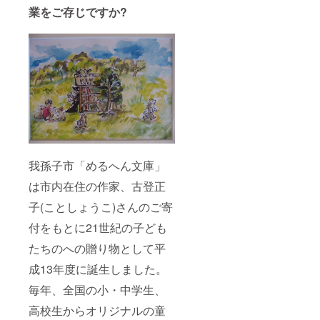
ねぎ、
120g×2
・手作
業をご存じですか?
がひん
も目安
植物
パック
りのか
やり冷
です ■
油、カ
(愛知・
ぼちゃ
酒のよ
お礼品
シュー
宮崎・
プリン8
うにな
の内容
ナッ
鹿児島
個 ・季
りま
につい
ツ、加
のいず
節の野
す。 ・
て ・
工油脂
れかの
菜や果
お召し
シェフ
(植物油
産地を
物を
上がり
こだわ
脂、食
使用) ・
使った
の際
り石窯
塩)、に
たれ×2
パウン
に、中
焼き
んに
本(製造
ドケー
の酒
ピッ
く、砂
地:千葉
キ又は
ジュレ
ツァマ
糖、醤
県) ・山
クッ
が流れ
ルゲ
油(千葉
椒2袋
キー4個
出る場
リータ
県)、食
(製造地:
我孫子市「めるへん文庫」
(ケーキ
合があ
[5枚 8
塩、魚
京都府)
かクッ
ります
イン
は市内在住の作家、古登正
醤、コ
■原材料
キーの
のでご
チ/20c
ンソ
国産う
どちら
注意く
m]
子(ことしょうこ)さんのご寄
メ、バ
なぎ・
が入る
ださ
原産地:
ター、
醤油・
かは選
付をもとに21世紀の子ども
い。 ・
千葉県
ブラッ
砂糖・
べませ
お酒の
我孫子
クペッ
みり
ん。お
たちのへの贈り物として平
香りが
市/製造
パー/調
ん・山
任せと
高い品
地:千葉
味料(ア
椒 ■そ
成13年度に誕生しました。
なりま
ですの
県我孫
ミノ酸
の他 賞
す。)
で、お
子市/加
等)、乳
毎年、全国の小・中学生、
味期限
[製造地:
子様や
工地:千
化剤、
は、冷
我孫子
お酒の
葉県習
高校生からオリジナルの童
香料、
蔵保存
市] ■原
弱い方
志野市