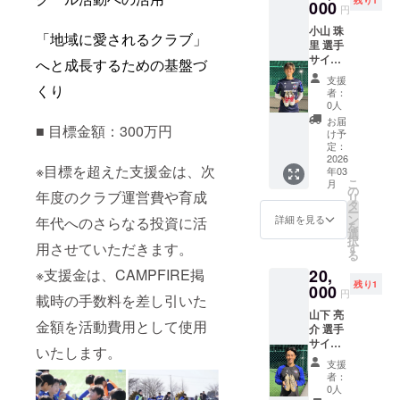
こでし
000
円
か手に
小山 珠
入らな
「地域に愛されるクラブ」
里 選手
い特別
サイン
な一足
へと成長するための基盤づ
入りス
です。
支援
パイク
くり
サイン
者：
コース
は選手
0人
十勝ス
本人が
お届
■ 目標金額：300万円
カイ
丁寧に
け予
アース
書き上
定：
【小山
2026
げま
※目標を超えた支援金は、次
年03
選手】
す。
こ
月
の直筆
の
年度のクラブ運営費や育成
リ
サイン
タ
ー
入りス
ン
詳細を見る
年代へのさらなる投資に活
を
パイク
選
択
をお届
用させていただきます。
す
る
けしま
20,
※支援金は、CAMPFIRE掲
す！ こ
残り1
こでし
000
円
載時の手数料を差し引いた
か手に
山下 亮
入らな
金額を活動費用として使用
介 選手
い特別
サイン
な一足
いたします。
入りス
です。
支援
パイク
サイン
者：
コース
は選手
0人
十勝ス