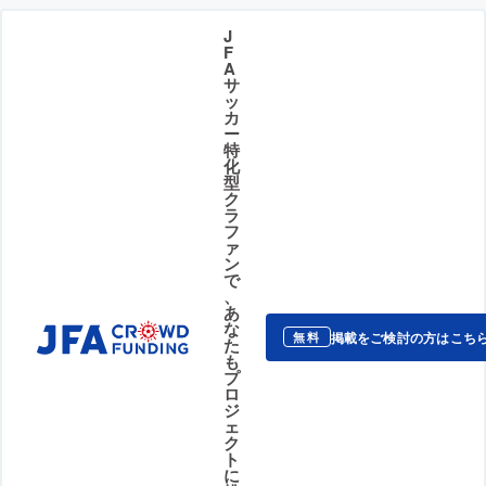
J
F
A
サ
ッ
カ
ー
特
化
型
ク
ラ
フ
ァ
ン
で
、
あ
な
掲載をご検討の方はこち
無料
た
も
プ
ロ
ジ
ェ
ク
ト
に