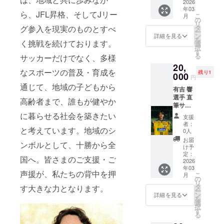
アース
2026
寧に書
年03
【金子
き上げ
ら、JFL昇格、そしてJリー
こ
月
選手】
ます。
の
リ
の直筆
タ
グ参入を現実のものとすべ
ー
サイン
ン
詳細を見る
を
入りユ
く挑戦を続けております。
選
択
ニホー
す
る
サッカーだけでなく、多様
ムをお
20,
届けし
なスポーツの普及・育成を
残り1
ます！
000
円
ここで
通じて、地域の子どもから
有吉 響
しか手
選手 直
に入ら
高齢者まで、誰もが健やか
筆サイ
ない特
ン入り
別な一
に暮らせる社会を築きたい
支援
ユニ
枚で
者：
ホーム
と考えています。地域のシ
す。 サ
0人
コース
インは
お届
ンボルとして、十勝から全
十勝ス
選手本
け予
カイ
人が丁
定：
国へ。皆さまのご支援・ご
アース
2026
寧に書
年03
【有吉
き上げ
声援が、私たちの背中を押
こ
月
選手】
ます。
の
リ
の直筆
タ
す大きな力となります。
ー
サイン
ン
詳細を見る
を
入りユ
選
択
ニホー
す
る
ムをお