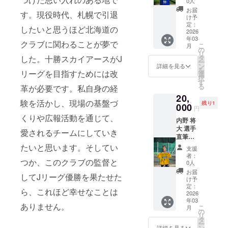
0人
ムコー
インは
お届
す。現役時代、札幌で引退
ス 十勝
選手本
け予
スカイ
人が丁
定：
したいと思うほど北海道の
アース
2026
寧に書
年03
【佐藤
き上げ
クラブに関わることが夢で
こ
月
選手】
ます。
の
リ
の直筆
タ
した。十勝スカイアースがJ
ー
サイン
ン
詳細を見る
を
入りユ
リーグを目指すためには改
選
択
ニホー
す
る
革が必要です。私自身の経
ムをお
20,
届けし
験を活かし、現場の基盤づ
残り1
ます！
000
円
ここで
くりや広報活動を通じて、
内野 将
しか手
大 選手
に入ら
愛されるチームにしていき
直筆サ
ない特
イン入
別な一
たいと思います。そしてい
支援
りユニ
枚で
者：
ホーム
つか、このクラブの監督と
す。 サ
0人
コース
インは
お届
してJリーグ優勝を果たせた
十勝ス
選手本
け予
カイ
人が丁
定：
ら、これほど幸せなことは
アース
2026
寧に書
年03
【内野
き上げ
ありません。
こ
月
選手】
ます。
の
リ
の直筆
タ
ー
サイン
ン
詳細を見る