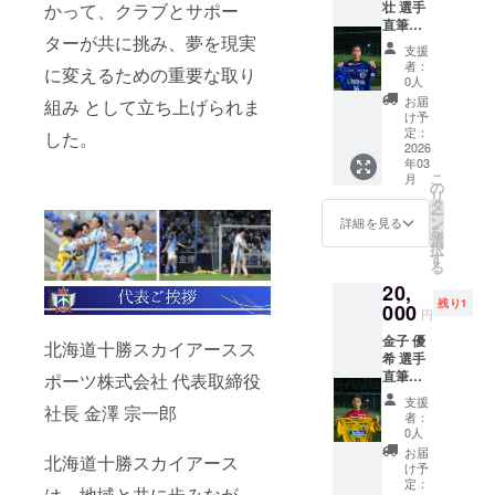
壮 選手
かって、クラブとサポー
に入ら
直筆サ
ない特
ターが共に挑み、夢を現実
イン入
別な一
支援
りユニ
枚で
者：
に変えるための重要な取り
ホーム
す。 サ
0人
コース
インは
お届
組み として立ち上げられま
十勝ス
選手本
け予
カイ
人が丁
定：
した。
アース
2026
寧に書
年03
【齋藤
き上げ
こ
月
選手】
ます。
の
リ
の直筆
タ
ー
サイン
ン
詳細を見る
を
入りユ
選
択
ニホー
す
る
ムをお
20,
届けし
残り1
ます！
000
円
ここで
金子 優
しか手
北海道十勝スカイアースス
希 選手
に入ら
直筆サ
ない特
ポーツ株式会社 代表取締役
イン入
別な一
支援
社長 金澤 宗一郎
りユニ
枚で
者：
ホーム
す。 サ
0人
コース
インは
お届
北海道十勝スカイアース
十勝ス
選手本
け予
カイ
人が丁
定：
は、地域と共に歩みなが