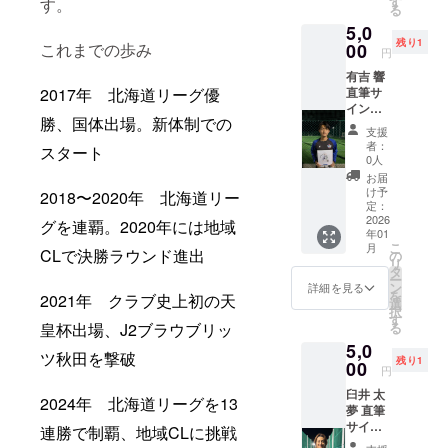
す
くかは
す。
る
ここで
お楽し
5,0
しか手
みに！
残り1
に入ら
00
これまでの歩み
円
ない特
有吉 響
別な一
直筆サ
2017年 北海道リーグ優
枚で
イン色
す。 サ
勝、国体出場。新体制での
紙コー
インは
支援
ス 十勝
選手本
者：
スタート
スカイ
人が丁
0人
アース
寧に書
お届
【有吉
き上げ
け予
2018〜2020年 北海道リー
選手】
ます。
定：
の直筆
2026
グを連覇。2020年には地域
年01
サイン
こ
月
入り色
CLで決勝ラウンド進出
の
リ
紙をお
タ
ー
届けし
ン
詳細を見る
を
2021年 クラブ史上初の天
ます！
選
択
ここで
す
る
皇杯出場、J2ブラウブリッ
しか手
5,0
に入ら
ツ秋田を撃破
残り1
ない特
00
円
別な一
臼井 太
枚で
2024年 北海道リーグを13
夢 直筆
す。 サ
サイン
インは
連勝で制覇、地域CLに挑戦
色紙
選手本