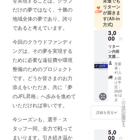
を実現することは、クラブ
未達でも
リターン
だけの夢ではなく、十勝の
が届きま
地域全体の夢であり、誇り
す
(All-in
方式)
であると考えています。
3,0
00
円
今回のクラウドファンディ
リター
ングは、その夢を実現する
ン内容
支援者
ために必要な遠征費や環境
様から
支援
の温か
者：
整備のためのプロジェクト
いお気
41人
持ちに
です。どうか皆さまのお力
お届
感謝を
け予
込め
添えをいただき、共に「夢
定：
て、ク
2025
のJFL昇格」へ歩みを進めて
年12
ラブよ
こ
月
り、感
の
いただければ幸いです。
リ
謝の
タ
ー
メッ
ン
詳細を見る
を
セージ
選
今シーズンも、選手・ス
択
（メー
す
る
ル）を
タッフ一同、全力で戦って
5,0
お送り
しま
00
まいります。引き続き温か
円