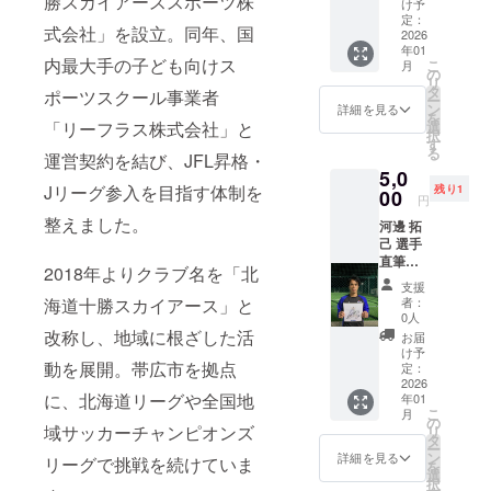
勝スカイアーススポーツ株
ン：選
け予
【橋本
手、ク
定：
式会社」を設立。同年、国
選手】
2026
ラブエ
年01
の直筆
ンブレ
内最大手の子ども向けス
こ
月
サイン
ム、マ
の
リ
入り色
スコッ
タ
ポーツスクール事業者
ー
紙をお
トなど
ン
詳細を見る
を
届けし
のバリ
選
「リーフラス株式会社」と
択
ます！
エー
す
る
ここで
運営契約を結び、JFL昇格・
ション
5,0
しか手
あり
Jリーグ参入を目指す体制を
残り1
に入ら
00
（デザ
円
ない特
インは
整えました。
河邊 拓
別な一
ランダ
己 選手
枚で
ムでの
直筆サ
す。 サ
お届
2018年よりクラブ名を「北
イン色
インは
け） 商
支援
紙コー
選手本
品サイ
者：
海道十勝スカイアース」と
ス 十勝
人が丁
ズ：正
0人
スカイ
寧に書
改称し、地域に根ざした活
方形・
お届
アース
き上げ
約5cm
け予
【河邊
動を展開。帯広市を拠点
ます。
定：
× 5cm ※
選手】
2026
デザイ
に、北海道リーグや全国地
年01
の直筆
ンの指
こ
月
サイン
の
定はで
域サッカーチャンピオンズ
リ
入り色
タ
きませ
ー
紙をお
ン
ん。ど
詳細を見る
リーグで挑戦を続けていま
を
届けし
選
れが届
択
ます！