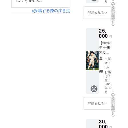
はできません。
こ
月
【山下
き上げ
の
リ
選手】
ます。
タ
ー
※投稿する際の注意点
の直筆
ン
詳細を見る
を
サイン
選
択
入りユ
す
る
ニホー
25,
ムをお
届けし
000
円
ます！
【2026
ここで
年 十勝
しか手
スカイ
に入ら
アース
ない特
支援
レプリ
別な一
者：
カユニ
枚で
2人
フォー
す。 サ
お届
ム（希
インは
け予
望背番
選手本
定：
号・
2026
人が丁
年06
ネーム
寧に書
こ
月
入
き上げ
の
リ
り）】
ます。
タ
ー
十勝ス
ン
詳細を見る
を
カイ
選
択
アース
す
る
をあな
30,
たの胸
に。
000
円