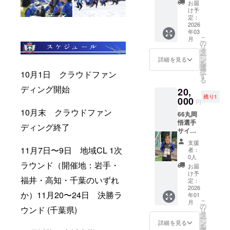
本人が
お届
カイ
丁寧に
け予
アース
書き上
定：
【山下
2026
げま
年03
選手】
す。
こ
月
の直筆
の
リ
サイン
タ
ー
入りス
ン
詳細を見る
を
パイク
選
択
10月1日 クラウドファン
をお届
す
る
けしま
ディング開始
20,
す！ こ
残り1
こでし
000
円
か手に
10月末 クラウドファン
66丸岡
入らな
悟選手
い特別
ディング終了
サイン
な一足
入りス
です。
支援
パイク
サイン
11月7日〜9日 地域CL 1次
者：
コース
は選手
0人
十勝ス
ラウンド（開催地：岩手・
本人が
お届
カイ
丁寧に
け予
福井・高知・千葉のいずれ
アース
書き上
定：
【丸岡
2026
げま
か）11月20〜24日 決勝ラ
年01
選手】
す。
こ
月
の直筆
の
ウンド (千葉県)
リ
サイン
タ
ー
入りス
ン
詳細を見る
を
パイク