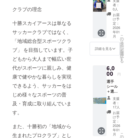
支援
コース
人が丁
者：
十勝ス
クラブの理念
寧に書
0人
カイ
き上げ
お届
アース
ます。
け予
十勝スカイアースは単なる
【臼井
定：
選手】
2026
サッカークラブではなく、
年01
の直筆
こ
月
サイン
の
「地域総合型スポーツクラ
リ
入り色
タ
ー
紙をお
ン
詳細を見る
ブ」 を目指しています。子
を
届けし
選
択
ます！
どもから大人まで幅広い世
す
る
ここで
6,0
代がスポーツに親しみ、健
しか手
に入ら
00
円
康で健やかな暮らしを実現
ない特
選手
別な一
できるよう、サッカーをは
シール
枚で
＋選手
す。 サ
じめ様々なスポーツの普
直筆色
インは
支援
紙セッ
選手本
及・育成に取り組んでいま
者：
ト（同
人が丁
17人
一選
寧に書
す。
お届
手） お
き上げ
け予
気に入
ます。
定：
また、十勝初の「地域から
りの選
2026
年01
手を応
こ
月
生まれたプロクラブ」とし
援した
の