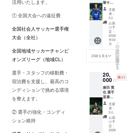
活用いたします。
筆サイ
ない特
ン入り
別な一
支援
ユニ
枚で
者：
① 全国大会への遠征費
ホーム
す。 サ
0人
コース
インは
お届
十勝ス
選手本
け予
全国社会人サッカー選手権
カイ
人が丁
定：
アース
2026
寧に書
大会（全社）
年03
【佐藤
き上げ
こ
月
選手】
ます。
の
リ
の直筆
全国地域サッカーチャンピ
タ
ー
サイン
ン
詳細を見る
を
オンズリーグ（地域CL）
入りユ
選
択
ニホー
す
る
ムをお
選手・スタッフの移動費・
20,
届けし
残り1
ます！
000
円
宿泊費を支援し、最高のコ
ここで
兼田 寛
しか手
ンディションで挑める環境
也 選手
に入ら
直筆サ
ない特
を整えます。
イン入
別な一
支援
りスパ
枚で
者：
イク
② 選手の強化・コンディ
す。 サ
0人
コース
インは
お届
ション維持
十勝ス
選手本
け予
カイ
人が丁
定：
アース
2026
寧に書