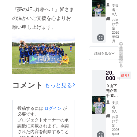
サイン
ない特
支援
入り白
『夢のJFL昇格へ！』皆さま
別な一
者：
ユニ
枚で
0人
の温かいご支援を心よりお
ホーム
す。 サ
お届
コース
インは
け予
願い申し上げます。
十勝ス
選手本
定：
カイ
2026
人が丁
年03
アース
寧に書
こ
月
【河合
き上げ
の
リ
選手】
ます。
タ
ー
の直筆
ン
詳細を見る
を
サイン
選
択
入りユ
す
る
ニホー
20,
ムをお
残り1
届けし
000
円
ます！
コメント
もっと見る
９山下
ここで
亮介選
しか手
手 直筆
に入ら
サイン
ない特
支援
入り白
別な一
者：
投稿するには
ログイン
が
ユニ
枚で
0人
必要です。
ホーム
す。 サ
お届
プロジェクトオーナーの承
コース
インは
け予
十勝ス
認後に掲載されます。承認
選手本
定：
カイ
2026
人が丁
された内容を削除すること
年03
アース
寧に書