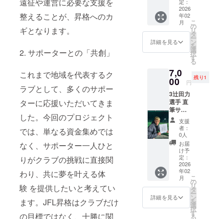
遠征や運営に必要な支援を
コース
選手本
定：
トで
すべて
十勝ス
2026
人が丁
す。 冷
直筆サ
整えることが、昇格へのカ
年02
カイ
寧に書
蔵庫や
イン入
こ
月
アース
き上げ
の
オフィ
りで
ギとなります。
リ
【斎藤
ます。
タ
ス、マ
す。
ー
選手】
マグ
ン
イカー
詳細を見る
を
の直筆
ネット
選
などに
2. サポーターとの「共創」
択
サイン
はスカ
す
貼っ
る
入り色
イアー
て、日
7,0
紙をお
スの象
これまで地域を代表するク
常の中
残り1
届けし
00
徴であ
でいつ
円
ます！
ラブとして、多くのサポー
るクラ
でも
3辻田力
ここで
ブエン
チーム
ターに応援いただいてきま
選手 直
しか手
ブレム
を応援
筆サイ
に入ら
をモ
してい
した。今回のプロジェクト
ン色紙
ない特
チーフ
ただけ
支援
+エンブ
別な一
にした
ます。
者：
では、単なる資金集めでは
レムマ
枚で
オリジ
0人
小さな
グネッ
す。 サ
ナルマ
アイテ
お届
なく、サポーター一人ひと
トコー
インは
グネッ
け予
ムです
ス 十勝
選手本
定：
りがクラブの挑戦に直接関
トで
が、ス
スカイ
2026
人が丁
す。 冷
カイ
年02
アース
わり、共に夢を叶える体
寧に書
蔵庫や
アース
こ
月
【辻田
き上げ
の
オフィ
を想う
リ
験 を提供したいと考えてい
選手】
ます。
タ
ス、マ
気持ち
ー
の直筆
マグ
ン
イカー
詳細を見る
をいつ
ます。JFL昇格はクラブだけ
を
サイン
ネット
選
などに
もそば
択
入り色
はスカ
す
貼っ
に感じ
の目標ではなく、十勝に関
る
紙をお