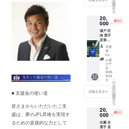
を
入りユ
選
択
ニホー
す
る
ムをお
20,
届けし
残り1
ます！
000
円
ここで
瀬戸 匠
しか手
海 選手
に入ら
直筆サ
ない特
イン入
別な一
支援
りユニ
枚で
者：
ホーム
す。 サ
0人
コース
インは
お届
十勝ス
選手本
け予
カイ
人が丁
定：
アース
2026
寧に書
年03
【瀬戸
き上げ
こ
月
選手】
ます。
の
リ
の直筆
タ
ー
サイン
ン
詳細を見る
■ 支援金の使い道
を
入りユ
選
択
ニホー
す
る
ムをお
皆さまからいただいたご支
20,
届けし
残り1
ます！
援は、夢のJFL昇格を実現す
000
円
ここで
るための直接的な力として
佐藤 友
しか手
選手 直
に入ら