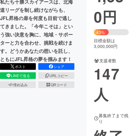
私たち十勝スカイアースは、北海
0
円
道リーグを制し続けながらも、
まちづくり・地域活性化
JFL昇格の扉を何度も目前で逃し
てきました。「今年こそは」とい
CAMPFIRE for Social Good
CAMPFIRE Creation
43%
う強い決意を胸に、地域・サポー
CAMPFIREふるさと納税
machi-ya
コミュニティ
目標金額は
ターと力を合わせ、挑戦を続けま
3,000,000円
す。どうかあなたの想いを託し、
ともにJFL昇格の夢を掴みます！
支援者数
147
ポスト
シェア
LINEで送る
URLコピー
埋め込み
QRコード
人
募集終了まで残
り