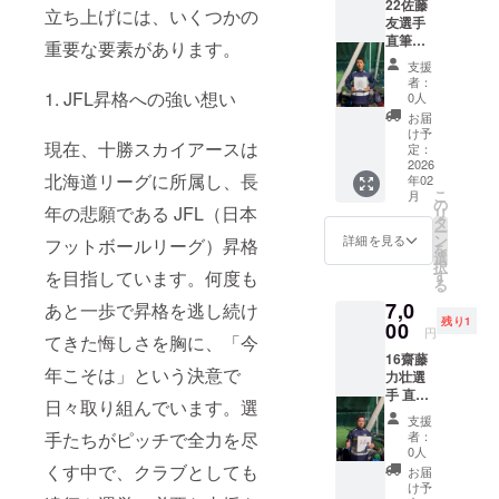
22佐藤
ここで
も選手
立ち上げには、いくつかの
友選手
しか手
の存在
直筆サ
に入ら
を感じ
重要な要素があります。
イン色
ない特
られる
支援
紙+エン
別な一
一枚で
者：
ブレム
1. JFL昇格への強い想い
枚で
す。 こ
0人
マグ
す。 サ
の機会
お届
ネット
インは
に、あ
け予
現在、十勝スカイアースは
コース
選手本
定：
なたの
十勝ス
2026
人が丁
応援す
北海道リーグに所属し、長
年02
カイ
寧に書
る選手
こ
月
アース
き上げ
の
の想い
年の悲願である JFL（日本
リ
【佐藤
ます。
タ
を手に
ー
選手】
マグ
ン
してく
詳細を見る
フットボールリーグ）昇格
を
の直筆
ネット
選
ださ
択
サイン
はスカ
を目指しています。何度も
す
い。 備
る
入り色
イアー
考欄に
7,0
あと一歩で昇格を逃し続け
紙をお
スの象
ご希望
残り1
届けし
00
徴であ
の選手
円
てきた悔しさを胸に、「今
ます！
るクラ
名を必
16齋藤
ここで
ブエン
ずご入
年こそは」という決意で
力壮選
しか手
ブレム
力くだ
手 直筆
に入ら
をモ
さい。
日々取り組んでいます。選
サイン
ない特
チーフ
（例：
支援
色紙+エ
別な一
にした
手たちがピッチで全力を尽
#10 山
者：
ンブレ
枚で
オリジ
0人
川選
ムマグ
す。 サ
くす中で、クラブとしても
ナルマ
手） ※
お届
ネット
インは
グネッ
け予
色紙は