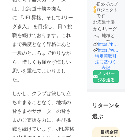
初めてのプ
は、北海道十勝を拠点
ロジェクト
です
に 「JFL昇格、そしてJリー
北海道十勝
グ参入」 を目指し、日々挑
からJリーグ
戦を続けております。これ
へ。地域と
ともに夢を
まで幾度となく昇格にあと
https://hokkaido-tokachi-skyearth.jp
追う、十勝
https://www.instagram.com/skyearth_official/
一歩のところまで迫りなが
スカイアー
特定商取引
ら、惜しくも届かず悔しい
法に基づく
スです。
表記
思いを重ねてまいりまし
メッセー
た。
ジを送る
しかし、クラブは決して立
ち止まることなく、地域の
リターンを
皆さまやサポーターの皆さ
選ぶ
まのご支援を力に、再び挑
戦を続けています。JFL昇格
目標金額