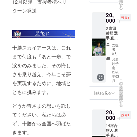
選
12月以降 支援者様へリ
択
をお届
す
る
けしま
ターン発送
20,
す！ こ
残り1
こでし
000
円
か手に
3 吉田
入らな
哲登 選
い特別
手 直筆
な一足
サイン
です。
支援
十勝スカイアースは、これ
入り白
サイン
者：
ユニ
は選手
0人
まで何度も「あと一歩」で
ホーム
本人が
お届
コース
丁寧に
け予
涙をのみました。その悔し
十勝ス
書き上
定：
カイ
2026
げま
さを乗り越え、今年こそ夢
年03
アース
す。 サ
こ
月
【吉田
を実現するために、地域と
イズ
の
リ
選手】
26.5
タ
ー
ともに挑みます。
の直筆
ン
詳細を見る
を
サイン
選
択
入りユ
す
どうか皆さまの想いを託し
る
ニホー
20,
ムをお
てください。私たちは必
残り1
届けし
000
円
ます！
ず、十勝から全国へ羽ばた
14河合
ここで
悠人 選
しか手
きます。
手 直筆
に入ら