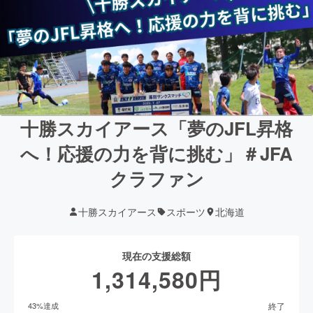
十勝スカイアース「夢のJFL昇格
へ！応援の力を背に挑む」＃JFA
クラファン
十勝スカイアース
スポーツ
北海道
現在の支援総額
1,314,580
円
終了
43
%達成