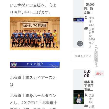
す。 ※
【5,000
いご声援とご支援を、心よ
物品等
円】熱
のリ
りお願い申し上げます。
烈応援
ターン
コース
はあり
支援
（ラン
ません
者：
ダムオ
が、
38人
リジナ
「想
お届
ルシー
い」を
け予
ル付
届けた
定：
き） リ
2026
い方に
年01
ターン
向けた
こ
月
内容 十
特別な
の
リ
勝スカ
応援
タ
ー
イアー
コース
ン
詳細を見る
を
ス オリ
です。
選
択
ジナル
※この応
す
る
シール
援は、
5,0
（ラン
選手・
残り1
ダム1
00
スタッ
円
北海道十勝スカイアースと
枚） 商
フ一同
橋本 脩
品ジャ
に大き
は
平 選手
ンル：
な励み
直筆サ
ステッ
となり
イン色
カー
ます。
北海道十勝をホームタウン
支援
紙コー
（シー
者：
ス 十勝
ル） デ
とし、2017年に「北海道十
0人
スカイ
ザイ
お届
アース