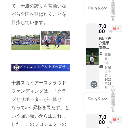
リ
い方に
タ
て、十勝の誇りを背負いな
ー
ぴった
ン
詳細を見る
を
りの特
選
がら全国へ羽ばたくことを
択
別セッ
す
る
ト！ あ
目指しています。
7,0
なたの
残り1
推し選
00
円
手の限
9山下亮
定シー
介選手
ルと、
直筆サ
直筆サ
イン色
イン入
支援
紙+エン
り色紙
者：
ブレム
をセッ
0人
マグ
トでお
お届
ネット
届けし
け予
コース
ます。
定：
十勝ス
2026
シール
十勝スカイアースクラウド
年02
カイ
はコレ
こ
月
アース
クショ
の
ファンディングは、「クラ
リ
【山下
ンにも
タ
ー
選手】
ブとサポーターが一体と
最適。
ン
詳細を見る
を
の直筆
色紙は
選
択
なってJFL昇格を果たす」と
サイン
お部屋
す
る
入り色
やデス
いう強い願いから生まれま
7,0
紙をお
クに飾
残り1
届けし
00
れば、
円
した。このプロジェクトの
ます！
いつで