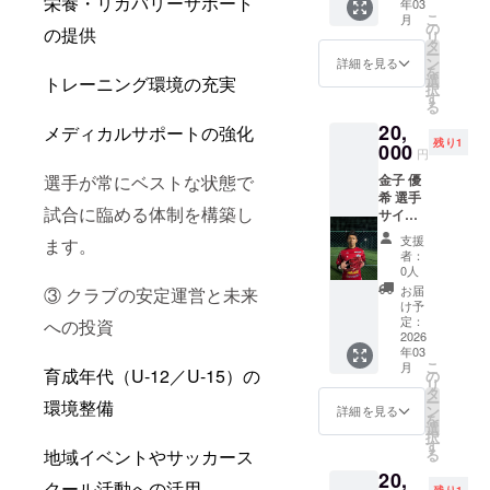
栄養・リカバリーサポート
年03
【兼田
き上げ
こ
月
選手】
ます。
の
の提供
リ
の直筆
タ
ー
サイン
ン
詳細を見る
を
入りス
選
トレーニング環境の充実
択
パイク
す
る
をお届
20,
けしま
メディカルサポートの強化
残り1
す！ こ
000
円
こでし
金子 優
選手が常にベストな状態で
か手に
希 選手
入らな
試合に臨める体制を構築し
サイン
い特別
入りス
な一足
支援
ます。
パイク
です。
者：
コース
サイン
0人
十勝ス
は選手
お届
③ クラブの安定運営と未来
カイ
本人が
け予
アース
丁寧に
定：
への投資
【金子
2026
書き上
年03
選手】
げま
こ
月
の直筆
育成年代（U-12／U-15）の
す。
の
リ
サイン
タ
ー
環境整備
入りス
ン
詳細を見る
を
パイク
選
択
をお届
す
る
地域イベントやサッカース
けしま
20,
す！ こ
クール活動への活用
残り1