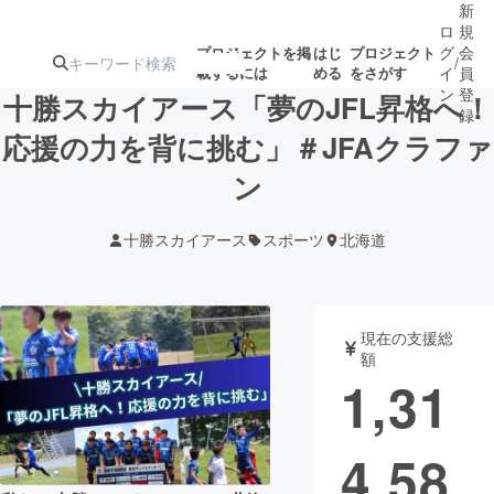
新
ロ
規
グ
会
プロジェクトを掲
はじ
プロジェクト
/
載するには
める
をさがす
イ
員
ン
登
十勝スカイアース「夢のJFL昇格へ！
録
応援の力を背に挑む」＃JFAクラファ
ン
人気のプロ
注目のリ
注目の新着プロ
募集終了が近いプ
もうすぐ公開
ジェクト
ターン
ジェクト
ロジェクト
されます
十勝スカイアース
スポーツ
北海道
アート・写真
音楽
現在の支援総
テクノロジー・ガジェット
ゲーム・サ
額
1,31
映像・映画
書籍・雑誌
4,58
ビジネス・起業
チャレンジ