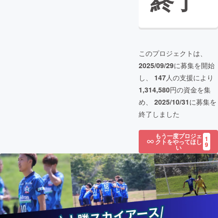
終了
このプロジェクトは、
2025/09/29
に募集を開始
し、
147
人の支援により
1,314,580
円の資金を集
め、
2025/10/31
に募集を
終了しました
もう一度プロジェ
1
クトをやってほし
9
い