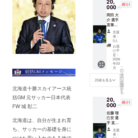
20,
届けし
残り1
ます！
000
円
ここで
岡田 大
しか手
介 選手
に入ら
直筆サ
ない特
イン入
別な一
支援
りユニ
枚で
者：
ホーム
す。 サ
0人
コース
インは
お届
十勝ス
選手本
け予
カイ
人が丁
定：
アース
2026
寧に書
年03
【岡田
き上げ
こ
月
選手】
ます。
の
リ
の直筆
タ
ー
サイン
ン
詳細を見る
を
入りユ
選
択
北海道十勝スカイアース統
ニホー
す
る
ムをお
括GM 元サッカー日本代表
20,
届けし
残り1
ます！
000
FW 城 彰二
円
ここで
佐藤 瑠
しか手
己安 選
に入ら
北海道は、自分が生まれ育
手 直筆
ない特
サイン
別な一
ち、サッカーの基礎を身に
支援
入りユ
枚で
者：
つけた思い入れのある地で
ニホー
す。 サ