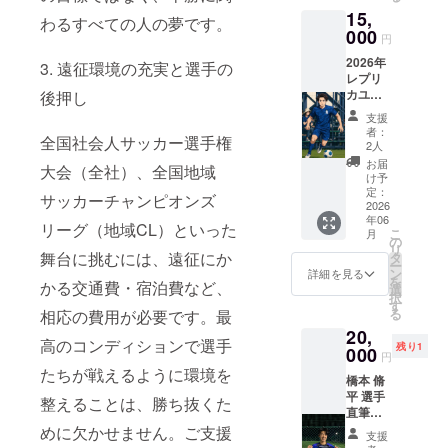
イアー
て、日
られる
15,
届けし
スの象
常の中
わるすべての人の夢です。
品で
ます！
000
徴であ
でいつ
す。
円
ここで
るクラ
でも
2026年
しか手
3. 遠征環境の充実と選手の
ブエン
チーム
レプリ
に入ら
ブレム
を応援
カユニ
後押し
ない特
をモ
してい
フォー
別な一
チーフ
ただけ
支援
ム -
枚で
にした
ます。
者：
全国社会人サッカー選手権
スポン
す。 サ
オリジ
2人
小さな
サーな
インは
ナルマ
アイテ
お届
大会（全社）、全国地域
しデザ
選手本
グネッ
け予
ムです
イン -
人が丁
定：
トで
が、ス
サッカーチャンピオンズ
背番
2026
寧に書
す。 冷
カイ
年06
号・
き上げ
蔵庫や
リーグ（地域CL）といった
アース
こ
月
ネーム
ます。
の
オフィ
を想う
リ
なし -
舞台に挑むには、遠征にか
マグ
タ
ス、マ
気持ち
ー
高品質
ネット
ン
イカー
詳細を見る
をいつ
を
かる交通費・宿泊費など、
ポリエ
はスカ
選
などに
もそば
択
ステル
イアー
す
貼っ
に感じ
る
相応の費用が必要です。最
素材を
スの象
て、日
られる
20,
使用 -
徴であ
常の中
品で
高のコンディションで選手
残り1
男女兼
000
るクラ
でいつ
す。
円
用サイ
ブエン
でも
たちが戦えるように環境を
橋本 脩
ズ（S /
ブレム
チーム
平 選手
M / L /
をモ
整えることは、勝ち抜くた
を応援
直筆サ
XL ）か
チーフ
してい
イン入
めに欠かせません。ご支援
らお選
にした
ただけ
支援
りユニ
びいた
オリジ