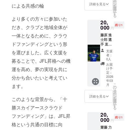
ー
サイン
ン
詳細を見る
もそば
による共感の輪
を
入りユ
選
に感じ
択
ニホー
す
られる
る
ムをお
より多くの方々に参加いた
品で
20,
届けし
す。
残り1
ます！
だき、クラブと地域全体が
000
円
ここで
一体となるために、クラウ
藤原 進
しか手
士郎 選
に入ら
ドファンディングという形
手 直筆
ない特
サイン
別な一
支援
を選びました。広く支援を
入りユ
枚で
者：
ニホー
す。 サ
0人
募ることで、JFL昇格への機
ムコー
インは
お届
ス 十勝
選手本
運を高め、夢の実現を共に
け予
スカイ
人が丁
定：
アース
2026
分かち合いたいと考えてい
寧に書
年03
【藤原
き上げ
こ
月
ます。
選手】
ます。
の
リ
の直筆
タ
ー
サイン
ン
詳細を見る
このような背景から、「十
を
入りユ
選
択
ニホー
す
勝スカイアースクラウド
る
ムをお
20,
届けし
ファンディング」は、JFL昇
残り1
ます！
000
円
ここで
格という共通の目標に向
齋藤 力
しか手