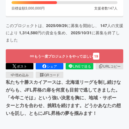
目標金額
3,000,000
円
支援者数
147
人
このプロジェクトは、
2025/09/29
に募集を開始し、
147
人の支援
により
1,314,580
円の資金を集め、
2025/10/31
に募集を終了し
ました
もう一度プロジェクトをやってほしい
19
ポスト
シェア
LINEで送る
URLコピー
埋め込み
QRコード
私たち十勝スカイアースは、北海道リーグを制し続けな
がらも、JFL昇格の扉を何度も目前で逃してきました。
「今年こそは」という強い決意を胸に、地域・サポー
ターと力を合わせ、挑戦を続けます。どうかあなたの想
いを託し、ともにJFL昇格の夢を掴みます！