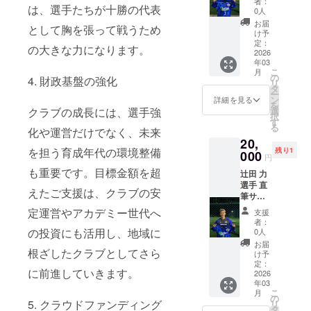
ます。
者：
は、選手たちが十勝の代表
ホーム
だけま
ナルマ
0人
小さな
コース
- カ
グネッ
アイテ
お届
として胸を張って戦うため
十勝ス
ラー
トで
け予
ムです
カイ
青、白
定：
す。 冷
が、ス
の大きな力になります。
アース
2026
蔵庫や
カイ
年03
【橋本
オフィ
アース
こ
月
選手】
の
ス、マ
4. 財政基盤の強化
を想う
リ
の直筆
タ
イカー
気持ち
ー
サイン
ン
などに
詳細を見る
をいつ
を
入りユ
クラブの成長には、選手強
選
貼っ
もそば
択
ニホー
す
て、日
に感じ
る
化や運営だけでなく、未来
ムをお
常の中
られる
20,
届けし
でいつ
品で
を担う育成年代の環境整備
残り1
ます！
000
でも
す。
円
ここで
チーム
も重要です。目標金額を超
辻田 力
しか手
を応援
選手 直
に入ら
してい
えたご支援は、クラブの安
筆サイ
ない特
ただけ
ン入り
別な一
定運営やアカデミー世代へ
ます。
支援
ユニ
枚で
小さな
者：
ホーム
す。 サ
の投資にも活用し、地域に
0人
アイテ
コース
インは
ムです
お届
根ざしたクラブとしてさら
十勝ス
選手本
け予
が、ス
カイ
人が丁
定：
カイ
に前進していきます。
アース
2026
寧に書
アース
年03
【辻田
き上げ
を想う
こ
月
選手】
ます。
の
気持ち
5. クラウドファンディング
リ
の直筆
タ
をいつ