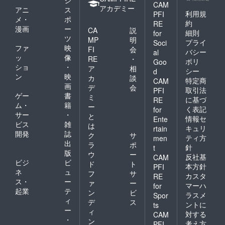
ジ
CAM
アカデミー
アニ
ス
利用規
PFI
メ・
ポ
約
RE
漫画
ー
CA
説
細則
for
ツ
MP
明
プライ
Soci
ファ
映
FI
会
バシー
al
ッ
像
RE
・
ポリ
Goo
ショ
・
ア
相
シー
d
ン
映
カ
談
特定商
CAM
画
デ
会
取引法
PFI
ゲー
書
ミ
に基づ
RE
ム・
籍
ー
く表記
for
サー
・
と
情報セ
Ente
ビス
雑
は
キュリ
rtain
開発
誌
ク
サ
ティ方
men
出
ラ
ポ
針
t
版
ウ
ー
反社基
CAM
ビジ
ビ
ド
ト
本方針
PFI
ネ
ュ
フ
サ
カスタ
RE
ス・
ー
ァ
ー
マーハ
for
起業
テ
ン
ビ
ラスメ
Spor
ィ
デ
ス
ントに
ts
ー
ィ
対する
CAM
・
ン
考え方
PFI