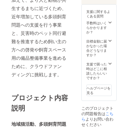
生するまちに近づくため、
支援に関するよ
近年増加している多頭飼育
くある質問
手数料はいく
問題への支援を行う事業
らかかります
か？
と、災害時のペット同行避
難を推進するため飼い主の
目標金額に届
かなかった場
方への啓発や飼育スペース
合どうなりま
すか？
用の備品整備事業を進める
支援で困った
ために、クラウドファン
時はどこに相
談したらいい
ディングに挑戦します。
ですか？
ヘルプページを
見る
プロジェクト内容
説明
このプロジェクト
の問題報告は
こち
ら
よりお問い合わ
地域猫活動、多頭飼育問題
せください