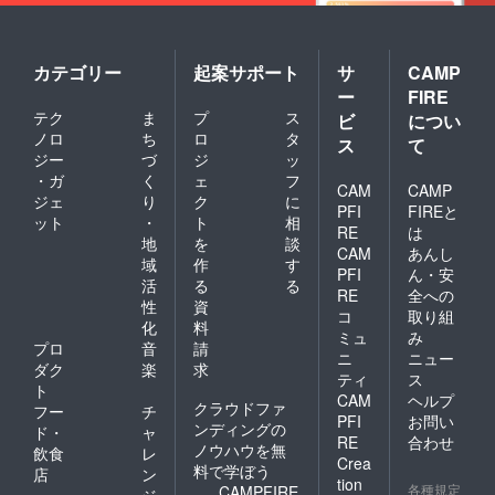
カテゴリー
起案サポート
サ
CAMP
ー
FIRE
テク
ま
プ
ス
ビ
につい
ノロ
ち
ロ
タ
ス
て
ジー
づ
ジ
ッ
・ガ
く
ェ
フ
CAM
CAMP
ジェ
り
ク
に
PFI
FIREと
ット
・
ト
相
RE
は
地
を
談
CAM
あんし
域
作
す
PFI
ん・安
活
る
る
RE
全への
性
資
コ
取り組
化
料
ミュ
み
プロ
音
請
ニ
ニュー
ダク
楽
求
ティ
ス
ト
CAM
ヘルプ
クラウドファ
フー
チ
PFI
お問い
ンディングの
ド・
ャ
RE
合わせ
ノウハウを無
飲食
レ
Crea
料で学ぼう
店
ン
tion
各種規定
CAMPFIRE