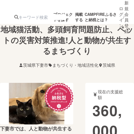
新
ロ
規
グ
会
プロジェク
掲載
CAMPFIREふるさ
/
トを探す
する
と納税とは？
イ
員
ン
登
地域猫活動、多頭飼育問題防止、ペッ
録
トの災害対策推進!人と動物が共生す
るまちづくり
人気のプロ
注目のリ
注目の新着プロ
募集終了が近いプ
もうすぐ公開
ジェクト
ターン
ジェクト
ロジェクト
されます
茨城県下妻市
まちづくり・地域活性化
茨城県
アート・写真
音楽
現在の支援総
テクノロジー・ガジェット
ゲーム・サ
額
360,
映像・映画
書籍・雑誌
000
下妻市では、人と動物が共生する
ビジネス・起業
チャレンジ