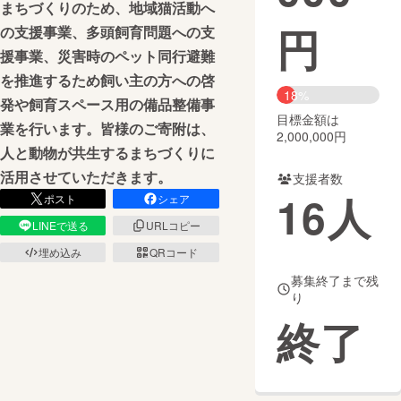
まちづくりのため、地域猫活動へ
円
の支援事業、多頭飼育問題への支
まちづくり・地域活性化
援事業、災害時のペット同行避難
を推進するため飼い主の方への啓
CAMPFIRE for Social Good
CAMPFIRE Creation
18%
発や飼育スペース用の備品整備事
CAMPFIREふるさと納税
machi-ya
コミュニティ
目標金額は
業を行います。皆様のご寄附は、
2,000,000円
人と動物が共生するまちづくりに
活用させていただきます。
支援者数
16
人
ポスト
シェア
LINEで送る
URLコピー
埋め込み
QRコード
募集終了まで残
り
終了