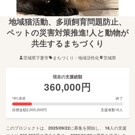
地域猫活動、多頭飼育問題防止、
ペットの災害対策推進!人と動物が
共生するまちづくり
茨城県下妻市
まちづくり・地域活性化
茨城県
現在の支援総額
360,000
円
終了
18
%達成
目標金額
2,000,000
円
支援者数
16
人
このプロジェクトは、
2025/09/22
に募集を開始し、
16
人の支援