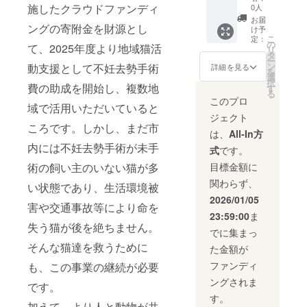
なりま
施したクラウドファンディ
0人
す。
お届
ングの寄附金を財源とし
け予
こ
定：
の
て、2025年度より地域猫活
リ
タ
ー
ン
動支援として不妊去勢手術
詳細を見る
を
選
択
費の助成を開始し、複数地
す
る
このプロ
域で活用いただいていると
ジェクト
ころです。しかし、まだ市
は、
All-In方
内には不妊去勢手術が未手
式
です。
術の飼い主のいない猫が多
目標金額に
関わらず、
い状態であり、生活環境被
2026/01/05
害や交通事故等により命を
23:59:00
ま
失う猫が後を絶ちません。
でに集まっ
そんな猫達を救うために
た金額が
ファンディ
も、この事業の継続が必要
ングされま
です。
す。
加えて、より人と動物が共