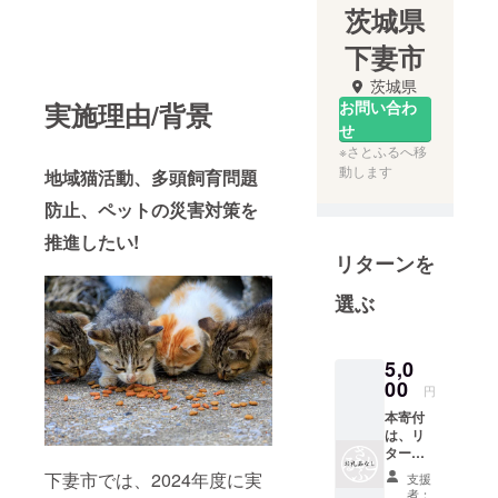
茨城県
下妻市
茨城県
実施理由/背景
お問い合わ
せ
※さとふるへ移
動します
地域猫活動、多頭飼育問題
防止、ペットの災害対策を
推進したい!
リターンを
選ぶ
5,0
00
円
本寄付
は、リ
ターン
の無い
下妻市では、2024年度に実
支援
寄付と
者：