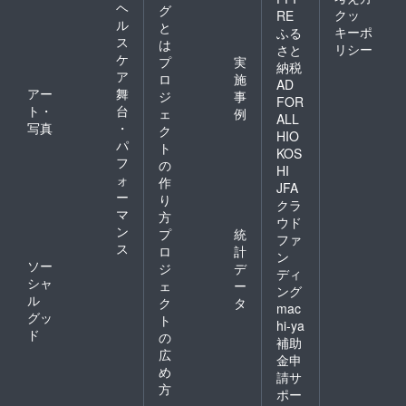
ヘ
グ
クッ
RE
ル
と
キーポ
ふる
ス
は
リシー
さと
ケ
プ
実
納税
ア
ロ
施
AD
アー
舞
ジ
事
FOR
ト・
台
ェ
例
ALL
写真
・
ク
HIO
パ
ト
KOS
フ
の
HI
ォ
作
JFA
ー
り
クラ
マ
方
ウド
ン
プ
統
ファ
ス
ロ
計
ン
ソー
ジ
デ
ディ
シャ
ェ
ー
ング
ル
ク
タ
mac
グッ
ト
hi-ya
ド
の
補助
広
金申
め
請サ
方
ポー