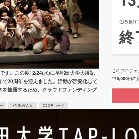
募集終
CAMPFIRE for Social Good
CAMPFIRE Creation
終
CAMPFIREふるさと納税
machi-ya
コミュニティ
このプロジェ
です。この度12/24(水)に早稲田大学大隈記
175,000
円の
年で20周年を迎えました。活動が活発化して
スを披露するため、クラウドファンディング
ピー
埋め込み
QRコード