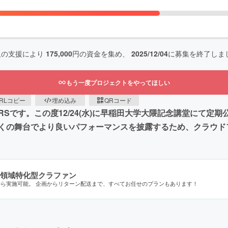
人の支援により
175,000
円の資金を集め、
2025/12/04
に募集を終了しま
もう一度プロジェクトをやってほしい
RLコピー
埋め込み
QRコード
ERSです。この度12/24(水)に早稲田大学大隈記念講堂にて定
くの舞台でより良いパフォーマンスを披露するため、クラウド
領域特化型クラファン
から実施可能。 企画からリターン配送まで、すべてお任せのプランもあります！