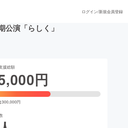
ログイン
/
新規会員登録
5定期公演「らしく」
うすぐ公開されます
支援総額
プロダクト
5,000
円
ファッション
スポーツ
00,000円
数
ア
ソーシャルグッド
人