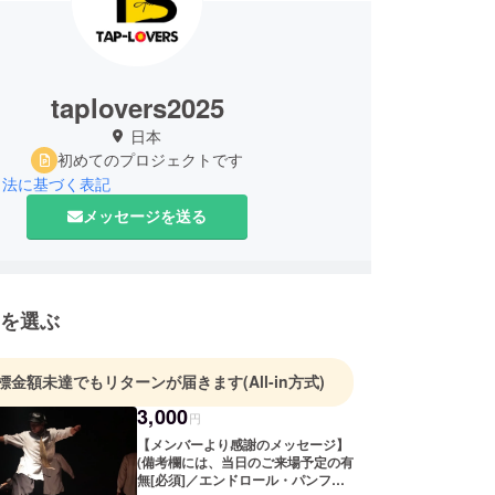
taplovers2025
日本
初めてのプロジェクトです
引法に基づく表記
メッセージを送る
を選ぶ
標金額未達でもリターンが届きます
(All-in方式)
3,000
円
【メンバーより感謝のメッセージ】
(備考欄には、当日のご来場予定の有
無[必須]／エンドロール・パンフ