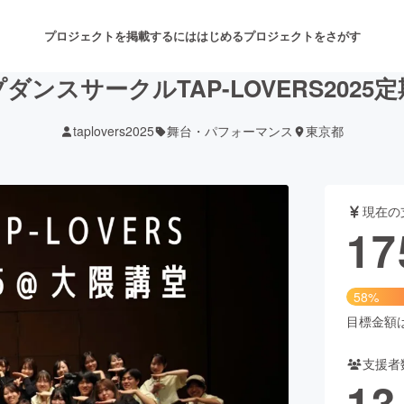
プロジェクトを掲載するには
はじめる
プロジェクトをさがす
ンスサークルTAP-LOVERS202
taplovers2025
舞台・パフォーマンス
東京都
注目のリターン
注目の新着プロジェクト
募集終了が近いプロジェクト
も
現在の
音楽
舞台・パフォーマンス
17
ゲーム・サービス開発
フード・飲食店
58%
書籍・雑誌出版
アニメ・漫画
目標金額は3
支援者
チャレンジ
ビューティー・ヘルスケ
13