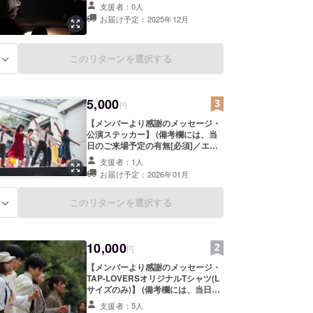
レットに掲載するお名前[任意]をご
支援者：0人
記載ください)
お届け予定：2025年12月
このリターンを選択する
る
5,000
円
【メンバーより感謝のメッセージ・
公演ステッカー】 (備考欄には、当
日のご来場予定の有無[必須]／エン
ドロール・パンフレットに掲載する
支援者：1人
お名前[任意]をご記載ください)
お届け予定：2026年01月
このリターンを選択する
る
10,000
円
【メンバーより感謝のメッセージ・
TAP-LOVERSオリジナルTシャツ(L
サイズのみ)】 (備考欄には、当日の
ご来場予定の有無[必須]／エンド
支援者：5人
ロール・パンフレットに掲載するお