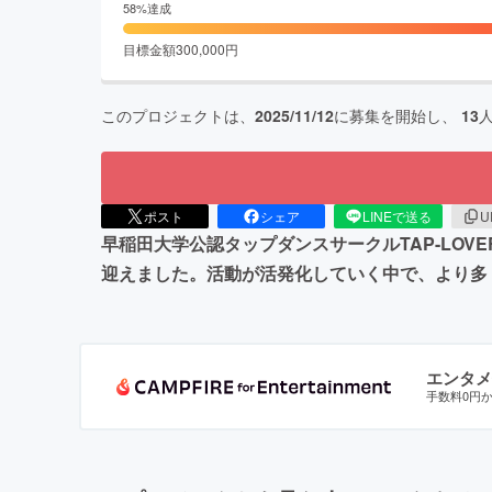
58
%達成
目標金額
300,000
円
このプロジェクトは、
2025/11/12
に募集を開始し、
13
ポスト
シェア
LINEで送る
U
早稲田大学公認タップダンスサークルTAP-LOV
迎えました。活動が活発化していく中で、より多
エンタメ
手数料0円