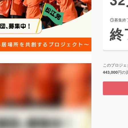
募集終
CAMPFIRE for Social Good
CAMPFIRE Creation
終
CAMPFIREふるさと納税
machi-ya
コミュニティ
このプロジェ
443,000
円の