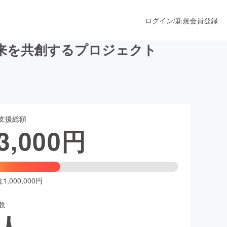
ログイン
/
新規会員登録
来を共創するプロジェクト
うすぐ公開されます
支援総額
プロダクト
3,000
円
ファッション
スポーツ
,000,000円
数
ア
ソーシャルグッド
人