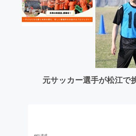
元サッカー選手が松江で
44
%達成