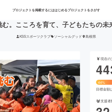
プロジェクトを掲載するには
はじめる
プロジェクトをさがす
挑む。こころを育て、子どもたちの未
KSSスポーツクラブ
ソーシャルグッド
島根県
注目のリターン
注目の新着プロジェクト
募集終了が近いプロジェクト
も
現在の
音楽
舞台・パフォーマンス
44
ゲーム・サービス開発
フード・飲食店
44%
書籍・雑誌出版
アニメ・漫画
目標金額は1
支援者
チャレンジ
ビューティー・ヘルスケ
32