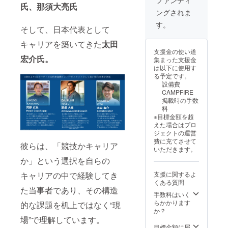
【備考
レーニ
・オリ
・個人
氏、那須大亮氏
話番号
す。 ※
ングされま
欄必
ング
ジナル
向けお
を取得
実施が
須】 誕
ウェア
ステッ
祝い動
させて
遅延す
す。
そして、日本代表として
生日、
セット
カー
画（20
いただ
る可能
お祝い
長袖上
（50×5
秒予
きま
性もあ
キャリアを築いてきた
太田
動画で
下・半
0㎜）
定。
す。 ※
りま
支援金の使い道
呼んで
袖（サ
・オリ
メール
実施が
す。あ
宏介氏。
集まった支援金
ほしい
イズ展
ジナル
に添付
遅延す
らかじ
は以下に使用す
名前、
開：S,
タオル
しま
る可能
めご承
る予定です。
推し選
M, L，
（20cm
す。）
性もあ
知おき
設備費
手・ア
XL） ・
×110c
・選
りま
くださ
CAMPFIRE
ンバサ
サイン
m） ・
手・ア
す。あ
い。 ※8
掲載時の手数
ダーか
色紙 ・
オリジ
ンバサ
らかじ
月下旬
料
らの直
推し選
ナルT
ダーオ
めご承
に発送
※目標金額を超
筆手紙
手・ア
シャツ
フ
知おき
予定で
えた場合はプロ
に書い
ンバサ
（サイ
ショッ
くださ
す。 ※
ジェクトの運営
てほし
ダーか
ズ展
ト限定
い。 ※8
メー
費に充てさせて
い宛名
らの直
開：S,
公開
彼らは、「競技かキャリア
月下旬
ル・動
いただきます。
を記入
筆手紙
M, L）
（限定
に発送
画の内
か」という選択を自らの
してく
・サイ
・ト
URLで
予定で
容は指
ださ
ン入り
レーニ
の配信
す。 ※
定不可
キャリアの中で経験してき
支援に関するよ
い。 ※
ユニ
ング
予定）
メー
※返品等
くある質問
リター
フォー
ウェア
・オリ
ル・動
の受付
た当事者であり、その構造
ン送付
ム
セット
ジナル
画の内
手数料はいく
はして
のた
（DGF
長袖上
ステッ
容は指
らかかります
おりま
的な課題を机上ではなく“現
め、
C選手着
下・半
カー
定不可
か？
せん。
メール
用モデ
袖（サ
（50×5
※返品等
場”で理解しています。
※グッズ
アドレ
ル、サ
イズ展
0㎜）
の受付
目標金額に届
画像は