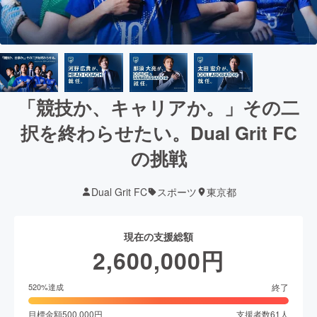
「競技か、キャリアか。」その二
択を終わらせたい。Dual Grit FC
の挑戦
Dual Grit FC
スポーツ
東京都
現在の支援総額
2,600,000
円
終了
520
%達成
目標金額
500,000
円
支援者数
61
人