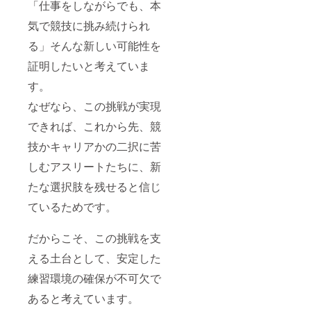
「仕事をしながらでも、本
りま
らかじ
アドレ
す。
めご承
ス、住
気で競技に挑み続けられ
知おき
所、氏
くださ
名、電
る」そんな新しい可能性を
い。 ※8
話番号
月下旬
を取得
証明したいと考えていま
に発送
させて
す。
予定で
いただ
す。 ※
きま
なぜなら、この挑戦が実現
メー
す。 ※
ル・動
少人数
できれば、これから先、競
画の内
ミート
容は指
アップ
技かキャリアかの二択に苦
定不可
はオン
※返品等
ライン
しむアスリートたちに、新
の受付
で8月実
たな選択肢を残せると信じ
はして
施予定
おりま
です。
ているためです。
せん。
別途
※グッズ
メール
画像は
でご連
だからこそ、この挑戦を支
イメー
絡しま
ジにな
す。 ※
える土台として、安定した
りま
実施が
す。
遅延す
練習環境の確保が不可欠で
る可能
性もあ
あると考えています。
りま