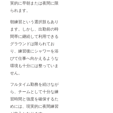
実的に早朝または夜間に限
ン送付
お祝い
数ミー
のた
動画で
トアッ
られます。
め、
呼んで
プ ・選
メール
ほしい
手・ア
アドレ
名前、
ンバサ
朝練習という選択肢もあり
ス、住
サイン
ダーと
所、氏
色紙、
のサッ
ます。しかし、出勤前の時
名、電
推し選
カー体
話番号
手・ア
験 ・一
間帯に継続して利用できる
を取得
ンバサ
日チー
グラウンドは限られてお
させて
ダーか
ム帯同
いただ
らの直
体験 ・
り、練習後にシャワーを浴
きま
筆手紙
選手・
す。 ※
に書い
アンバ
びて仕事へ向かえるような
少人数
てほし
サダー
ミート
い宛名
との食
環境も十分には整っていま
アップ
を記入
事会
はオン
してく
【備考
せん。
ライン
ださ
欄必
で8月実
い。 ※
須】 誕
施予定
サッ
生日、
フルタイム勤務を続けなが
です。
カー体
お祝い
ら、チームとして十分な練
別途
験、帯
動画で
メール
同体
呼んで
習時間と強度を確保するた
でご連
験、食
ほしい
絡しま
事会は
名前、
めには、現実的に夜間練習
す。 ※
都内近
サイン
実施が
郊で8月
色紙・