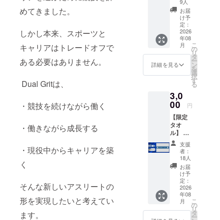
9人
続の課題に
付きお
めてきました。
お届
礼メー
向き合い、
け予
ル（ほ
定：
新しいス
しい方
2026
しかし本来、スポーツと
ポーツの在
年08
を選択
こ
月
キャリアはトレードオフで
してく
り方を実践
の
リ
ださ
タ
していくプ
ー
ある必要はありません。
い。）
ン
詳細を見る
を
ロジェクト
・アン
選
択
バサ
す
です。
Dual Gritは、
る
ダーか
3,0
らのお
礼動画
00
・競技を続けながら働く
円
（約60
【限定
秒。
タオ
メール
・働きながら成長する
ル】 ・
に添付
DGFC
しま
支援
限定携
・現役中からキャリアを築
す。）
者：
帯壁紙
※リター
18人
く
付きお
ン送付
お届
礼メー
のた
け予
ル（ほ
め、
定：
そんな新しいアスリートの
しい方
2026
メール
年08
を選択
アドレ
形を実現したいと考えてい
こ
月
してく
スを取
の
リ
ださ
得させ
タ
ます。
ー
い。）
ていた