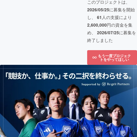
このプロジェクトは、
2026/05/25
に募集を開始
し、
61
人の支援により
2,600,000
円の資金を集
め、
2026/07/25
に募集を
終了しました
もう一度プロジェク
トをやってほしい