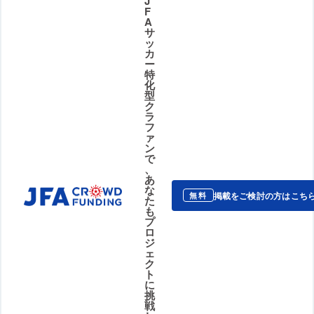
J
F
A
サ
ッ
カ
ー
特
化
型
ク
ラ
フ
ァ
ン
で
、
あ
な
掲載をご検討の方はこち
無料
た
も
プ
ロ
ジ
ェ
ク
ト
に
挑
戦