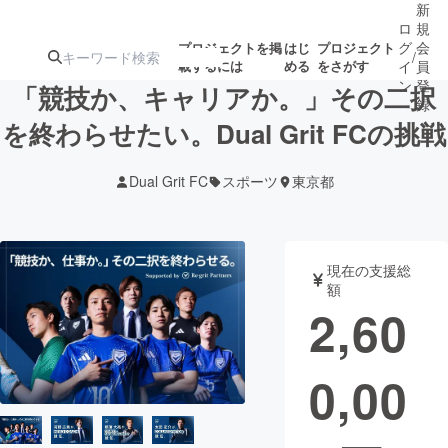
新
ロ
規
グ
会
プロジェクトを掲
はじ
プロジェクト
/
載するには
める
をさがす
イ
員
ン
登
「競技か、キャリアか。」その二択
録
を終わらせたい。Dual Grit FCの挑戦
人気のプロ
注目のリ
注目の新着プロ
募集終了が近いプ
もうすぐ公開
Dual Grit FC
スポーツ
東京都
ジェクト
ターン
ジェクト
ロジェクト
されます
アート・写真
音楽
現在の支援総
額
2,60
テクノロジー・ガジェット
ゲーム・サ
0,00
映像・映画
書籍・雑誌
ビジネス・起業
チャレンジ