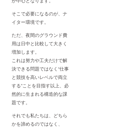
が中心となります。
遅延す
中実施
直筆手
る可能
予定で
紙に書
性もあ
す。別
いてほ
そこで必要になるのが、ナ
りま
途メー
しい宛
イター環境です。
す。あ
ルでご
名を記
らかじ
連絡し
入して
めご承
ます。
くださ
ただ、夜間のグラウンド費
知おき
※リター
い。 ※
くださ
ン送付
サッ
用は日中と比較して大きく
い。 ※8
のた
カー体
月下旬
め、
験、帯
増加します。
に発送
メール
同体
予定で
アドレ
験、食
これは努力や工夫だけで解
す。 ※
ス、住
事会は
決できる問題ではなく“仕事
メー
所、氏
都内近
ル・動
名、電
郊で8月
と競技を高いレベルで両立
画の内
話番号
中実施
容は指
を取得
予定で
する”ことを目指す以上、必
定不可
させて
す。別
※返品等
いただ
途メー
然的に生まれる構造的な課
の受付
きま
ルでご
はして
す。 ※
連絡し
題です。
おりま
実施が
ます。
せん。
遅延す
※リター
※グッズ
る可能
ン送付
それでも私たちは、どちら
画像は
性もあ
のた
かを諦めるのではなく、
イメー
りま
め、
ジにな
す。あ
メール