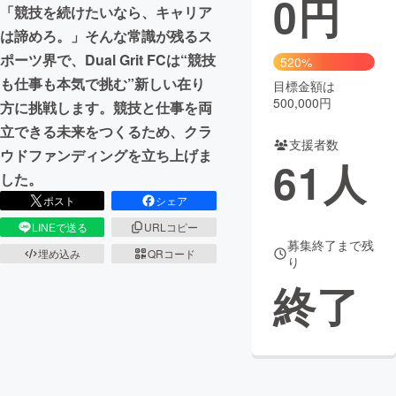
0
円
「競技を続けたいなら、キャリア
まちづくり・地域活性化
は諦めろ。」そんな常識が残るス
ポーツ界で、Dual Grit FCは“競技
520%
も仕事も本気で挑む”新しい在り
目標金額は
CAMPFIRE for Social Good
CAMPFIRE Creation
500,000円
方に挑戦します。競技と仕事を両
CAMPFIREふるさと納税
machi-ya
コミュニティ
立できる未来をつくるため、クラ
支援者数
ウドファンディングを立ち上げま
61
人
した。
ポスト
シェア
LINEで送る
URLコピー
募集終了まで残
埋め込み
QRコード
り
終了