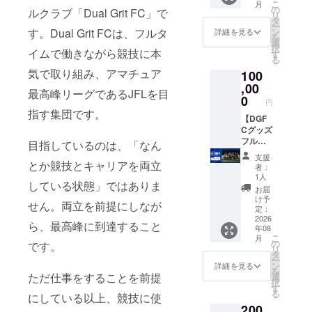
メー
こ
月
しい方
祝い動
の
予定）
ルクラブ「Dual Grit FC」で
いただ
ル・動
リ
を選択
画（約
タ
・オリ
きま
画の内
ー
してく
20秒。
す。Dual Grit FCは、フルタ
ン
ジナル
詳細を見る
す。 ※8
容は指
を
ださ
メール
選
ステッ
月下旬
定不可
択
イムで働きながら競技に本
い。）
に添付
す
カー
に発送
※返品等
る
・アン
しま
（50×5
予定で
の受付
気で取り組み、アマチュア
100
バサ
す。）
0㎜）
す。 ※
はして
ダーか
,00
・選
・オリ
メー
おりま
最高峰リーグであるJFLを目
らのお
手・ア
0
ジナル
ル・動
せん。
円
礼動画
ンバサ
タオル
画の内
指す集団です。
※グッズ
（約60
【DGF
ダーオ
（20cm
容は指
画像は
秒。
Cグッズ
フ
×110c
定不可
イメー
メール
フル
ショッ
目指しているのは、「なん
m） ・
※返品等
ジにな
に添付
セット
ト限定
オリジ
の受付
りま
支援
しま
＆
とか競技とキャリアを両立
公開
ナルT
はして
者：
す。
す。）
DGFC
（限定
シャツ
1人
おりま
している状態」ではありま
・個人
選手着
URLで
（サイ
せん。
お届
向けお
用モデ
の配信
ズ展
け予
※グッズ
せん。両立を前提にしなが
祝い動
ルTR
予定）
定：
開：S,
画像は
画（約
ウェ
2026
・オリ
M, L）
イメー
ら、最高峰に到達すること
年08
20秒。
ア】 ・
ジナル
・元J
ジにな
こ
月
メール
DGFC
ステッ
の
リー
です。
りま
リ
に添付
限定携
カー
タ
ガー三
す。
ー
しま
帯壁紙
（50×5
ン
人のサ
詳細を見る
を
す。）
付きお
ただ仕事をすることを前提
0㎜）
選
イン色
択
・選
礼メー
・ト
す
紙 ・サ
る
にしている以上、競技に使
手・ア
ル（ほ
レーニ
イン入
200
ンバサ
しい方
ング
りユニ