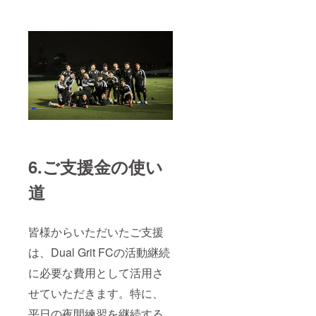
す。あ
らかじ
めご承
知おき
くださ
い。 ※8
月下旬
に発送
予定で
す。 ※
メー
ル・動
画の内
容は指
6.ご支援金の使い
定不可
※返品等
道
の受付
はして
おりま
せん。
皆様からいただいたご支援
※グッズ
画像は
は、Dual Grit FCの活動継続
イメー
ジにな
に必要な費用として活用さ
りま
す。
せていただきます。特に、
平日の夜間練習を継続する