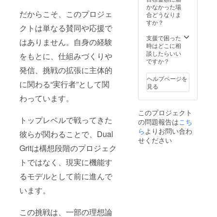
ス、住
イズ選
開：S,
・オリ
はして
かなかった場
イメー
だからこそ、このプロジェ
所、氏
択不
M, L，
ジナル
おりま
合どうなりま
ジにな
名、電
可） ・
XL） ・
タオル
せん。
すか？
りま
クトは単なる賛同や応援で
話番号
クラウ
サイン
（20cm
※グッズ
す。
を取得
ドファ
色紙 ・
×110c
画像は
支援で困った
はありません。自身の経験
させて
ンディ
推し選
m） ・
イメー
時はどこに相
いただ
ング限
手・ア
オリジ
ジにな
談したらいい
をもとに、仕組みづくりや
きま
定ユニ
ンバサ
ナルT
りま
ですか？
す。 ※8
フォー
ダーか
シャツ
す。
発信、挑戦の拡張に主体的
月下旬
ム（サ
らの直
（サイ
ヘルプページを
に発送
イズ展
筆手紙
ズ展
に関わる“実行者”として関
見る
予定で
開：S,
・サイ
開：S,
わっています。
す。 ※
M, L）
ン入り
M, L）
メー
・少人
ユニ
・ト
このプロジェクト
ル・動
数ミー
フォー
レーニ
トップレベルで戦ってきた
の問題報告は
画の内
トアッ
ム
ング
こち
容は指
プ 【備
（DGF
ウェア
ら
よりお問い合わ
彼らが関わることで、Dual
定不可
考欄必
C選手着
セット
せください
※返品等
須】 誕
用モデ
長袖上
Gritは構想段階のプロジェク
の受付
生日、
ル、サ
下・半
はして
お祝い
イズ選
袖（サ
トではなく、現実に機能す
おりま
動画で
択不
イズ展
るモデルとして前に進んで
せん。
呼んで
可） ・
開：S,
※グッズ
ほしい
クラウ
M, L，
います。
画像は
名前、
ドファ
XL） ・
イメー
サイン
ンディ
サイン
ジにな
色紙、
ング限
色紙 ・
この挑戦は、一部の理想論
りま
推し選
定ユニ
推し選