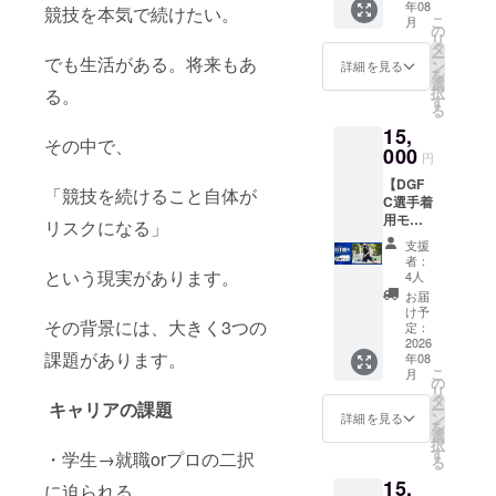
年08
帯壁紙
フ
競技を本気で続けたい。
いただ
す。
こ
月
付きお
ショッ
の
きま
リ
礼メー
ト限定
タ
す。 ※8
ー
でも生活がある。将来もあ
ル（ほ
公開
ン
月下旬
詳細を見る
を
しい方
（限定
選
に発送
択
る。
を選択
URLで
す
予定で
る
してく
の配信
す。 ※
15,
ださ
予定）
メー
その中で、
い。）
000
・オリ
ル・動
円
・アン
ジナル
画の内
【DGF
バサ
ステッ
容は指
「競技を続けること自体が
C選手着
ダーか
カー
定不可
用モデ
らのお
（50×5
リスクになる」
※返品等
ルTR
礼動画
0㎜）
の受付
支援
ウェア
（約60
・オリ
はして
者：
半袖上
秒。
という現実があります。
ジナル
4人
おりま
下】 ・
メール
タオル
せん。
お届
DGFC
に添付
（20cm
け予
※グッズ
その背景には、大きく3つの
限定携
しま
定：
×110c
画像は
帯壁紙
2026
す。）
m） ・
イメー
課題があります。
年08
付きお
・選
オリジ
ジにな
こ
月
礼メー
手・ア
の
ナルT
りま
リ
ル（ほ
ンバサ
タ
シャツ
す。
キャリアの課題
ー
しい方
ダーオ
ン
（サイ
詳細を見る
を
を選択
フ
選
ズ展
択
してく
ショッ
す
開：S,
・学生→就職orプロの二択
る
ださ
ト限定
M, L） ※
15,
い。）
公開
に迫られる
リター