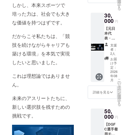
ショッ
選
ズ展
予定で
予定で
択
しかし、本来スポーツで
を選択
ト限定
す
開：S,
す。 ※
す。 ※
る
してく
公開
M, L，
メー
メー
培った力は、社会でも大き
30,
ださ
（限定
XL） ※
ル・動
ル・動
い。）
000
URLで
リター
画の内
円
画の内
な価値を持つはずです。
・アン
の配信
ン送付
容は指
容は指
【元日
バサ
予定）
のた
定不可
定不可
本代
ダーか
・オリ
め、
だからこそ私たちは、「競
※返品等
※返品等
表・元J
らのお
ジナル
メール
の受付
の受付
リー
礼動画
ステッ
技を続けながらキャリアも
アドレ
はして
支援
はして
ガーと
（約60
カー
ス、住
者：
おりま
おりま
のオン
築ける環境」を本気で実現
秒。
（50×5
2人
所、氏
せん。
せん。
ライン
メール
0㎜）
名、電
お届
※グッズ
※グッズ
したいと思いました。
交流
に添付
・サイ
け予
話番号
画像は
画像は
会】 ・
しま
定：
ン色紙
を取得
イメー
イメー
DGFC
2026
す。）
・クラ
させて
ジにな
ジにな
これは理想論ではありませ
年08
限定携
・選
ウド
いただ
りま
りま
こ
月
帯壁紙
手・ア
の
ファン
きま
す。
ん。
す。
リ
付きお
ンバサ
タ
ディン
す。 ※8
ー
礼メー
ダーオ
ン
グ限定
詳細を見る
月下旬
を
ル（ほ
フ
選
ユニ
未来のアスリートたちに、
に発送
択
しい方
ショッ
す
フォー
予定で
る
を選択
ト限定
新しい選択肢を残すための
ム（サ
す。 ※
50,
してく
公開
イズ展
メー
挑戦です。
ださ
000
（限定
開：S,
ル・動
円
い。）
URLで
M, L）
画の内
【DGF
・アン
の配信
【備考
容は指
C選手着
バサ
予定）
欄必
定不可
用モデ
ダーか
・オリ