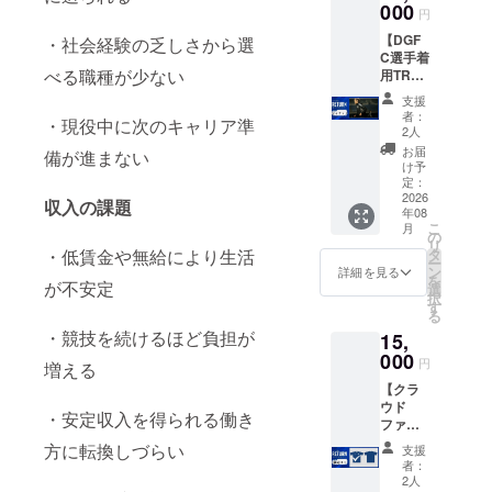
・アン
000
（限定
ン送付
円
バサ
URLで
のた
【DGF
ダーか
・社会経験の乏しさから選
の配信
め、
C選手着
らのお
予定）
メール
べる職種が少ない
用TR
礼動画
・オリ
アドレ
ウェア
（約60
ジナル
ス、住
支援
ジャ
秒。
ステッ
所、氏
者：
・現役中に次のキャリア準
ケッ
メール
カー
2人
名、電
ト】 ・
に添付
（50×5
話番号
お届
備が進まない
DGFC
しま
0㎜）
け予
を取得
限定携
す。）
定：
・オリ
させて
帯壁紙
2026
・選
ジナル
いただ
収入の課題
年08
付きお
手・ア
タオル
きま
こ
月
礼メー
ンバサ
の
（20cm
す。 ※8
リ
ル（ほ
ダーオ
タ
・低賃金や無給により生活
×110c
月下旬
ー
しい方
フ
ン
m） ・
詳細を見る
に発送
を
を選択
が不安定
ショッ
選
オリジ
予定で
択
してく
ト限定
す
ナルT
す。 ※
る
ださ
公開
シャツ
メー
・競技を続けるほど負担が
15,
い。）
（限定
（サイ
ル・動
・アン
000
URLで
ズ展
画の内
円
増える
バサ
の配信
開：S,
容は指
【クラ
ダーか
予定）
M, L）
定不可
ウド
らのお
・オリ
・元J
※返品等
・安定収入を得られる働き
ファン
礼動画
ジナル
リー
の受付
ディン
（約60
ステッ
ガー三
方に転換しづらい
はして
支援
グ限定
秒。
カー
人のサ
者：
おりま
ユニ】
メール
（50×5
2人
イン色
せん。