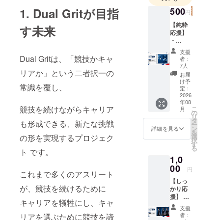
続けていま
500
1. Dual Gritが目指
円
す。
【純粋
す未来
応援】
・
私たちは、
DGFC
支援
仕事とス
限定携
Dual Gritは、「競技かキャ
者：
ポーツを分
帯壁紙
7人
付きお
リアか」という二者択一の
断せず“どち
お届
礼メー
け予
らも本気で
常識を覆し、
ル（ほ
定：
しい方
2026
挑戦できる
年08
を選択
環境”を当た
競技を続けながらキャリア
こ
月
してく
の
リ
り前にして
ださ
タ
も形成できる、新たな挑戦
ー
い。）
いきたいと
ン
詳細を見る
を
※リター
選
の形を実現するプロジェク
考えていま
択
ン送付
す
る
す。
のた
ト です。
1,0
め、
メール
00
円
サッカーを
これまで多くのアスリート
アドレ
【しっ
スを取
通して、ア
が、競技を続けるために
かり応
得させ
スリートの
援】 ・
ていた
キャリアを犠牲にし、キャ
キャリア課
DGFC
だきま
支援
限定携
す。
題や競技継
者：
リアを選ぶために競技を諦
帯壁紙