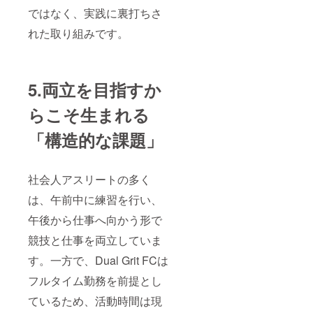
す。
手・ア
フォー
手・ア
ではなく、実践に裏打ちさ
ンバサ
ム（サ
ンバサ
ダーか
イズ展
ダーか
れた取り組みです。
らの直
開：S,
らの直
筆手紙
M, L）
筆手紙
に書い
・少人
・サイ
てほし
数ミー
ン入り
5.両立を目指すか
い宛名
トアッ
ユニ
を記入
プ ・選
フォー
してく
手・ア
ム
らこそ生まれる
ださ
ンバサ
（DGF
い。 ※
ダーと
C選手着
「構造的な課題」
サッ
のサッ
用モデ
カー体
カー体
ル、サ
験、帯
験 ・一
イズ選
同体
日チー
択不
社会人アスリートの多く
験、食
ム帯同
可） ・
事会は
体験 ・
クラウ
は、午前中に練習を行い、
都内近
那須さ
ドファ
午後から仕事へ向かう形で
郊で8月
ん、太
ンディ
中実施
田さ
ング限
競技と仕事を両立していま
予定で
ん、広
定ユニ
す。別
貴さん
フォー
す。一方で、Dual Grit FCは
途メー
とガチ
ム（サ
ルでご
TR 【備
イズ展
フルタイム勤務を前提とし
連絡し
考欄必
開：S,
ます。
須】 誕
M, L）
ているため、活動時間は現
※リター
生日、
・少人