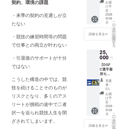
・
に添付
契約、環境の課題
0㎜）
紙 【備
お届
※グッズ
DGFC
しま
・ト
け予
考欄必
画像は
限定携
す。）
定：
レーニ
須】 サ
イメー
帯壁紙
2026
・来季の契約の見通しが立
・選
ング
イン色
ジにな
年08
付きお
手・ア
ウェア
紙に書
りま
こ
月
たない
礼メー
ンバサ
の
半袖上
いてほ
す。
リ
ル（ほ
ダーオ
タ
下（サ
しい宛
ー
しい方
フ
ン
イズ展
詳細を見る
名を記
・競技の練習時間等の問題
を
を選択
ショッ
選
開：S,
入して
択
してく
ト限定
す
M, L，
くださ
で仕事との両立が叶わない
る
ださ
公開
XL） ※
い。 ※
25,
い。）
（限定
リター
リター
・アン
000
URLで
ン送付
・引退後のサポートが十分
ン送付
円
バサ
の配信
のた
のた
【DGF
ダーか
ではない
予定）
め、
め、
C選手着
らのお
・オリ
メール
メール
用モデ
礼動画
ジナル
アドレ
アドレ
ルTR
こうした構造の中では、競
（約60
ステッ
ス、住
ス、住
支援
ウェア
秒。
カー
所、氏
者：
所、氏
技を続けることそのものが
ジャー
メール
（50×5
0人
名、電
名、電
ジ上
に添付
0㎜）
話番号
お届
話番号
リスクとなり、多くのアス
下】 ・
しま
・ト
け予
を取得
を取得
DGFC
す。）
定：
レーニ
させて
リートが挑戦の途中で二者
させて
限定携
2026
・選
ング
いただ
いただ
年08
帯壁紙
手・ア
ウェア
択一を迫られ競技人生を閉
きま
きま
こ
月
付きお
ンバサ
の
ジャ
す。 ※8
す。 ※8
リ
礼メー
ざされてしまいます。
ダーオ
タ
ケット
月下旬
月下旬
ー
ル（ほ
フ
ン
（サイ
詳細を見る
に発送
に発送
を
しい方