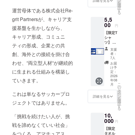
ン
詳細を見る
を
・アン
だきま
選
択
バサ
す。
運営母体である株式会社Re-
す
る
ダーか
5,5
grit Partnersが、キャリア支
らのお
礼動画
00
円
援基盤を生かしながら、
（約60
【限定T
秒。
キャリア形成、コミュニ
シャ
メール
ツ】 ・
に添付
ティの形成、企業との共
DGFC
しま
支援
限定携
す。）
創、海外との接続を掛け合
者：
帯壁紙
・オリ
7人
付きお
ジナル
わせ、”両立型人材”が継続的
お届
礼メー
ステッ
け予
に生まれる仕組みを構築し
ル（ほ
カー
定：
しい方
2026
（50×5
ていきます。
年08
を選択
0㎜）
こ
月
してく
・オリ
の
リ
ださ
ジナル
タ
これは単なるサッカープロ
ー
い。）
タオル
ン
詳細を見る
を
・アン
（20cm
選
ジェクトではありません。
択
バサ
×110c
す
る
ダーか
m） ※リ
10,
らのお
ターン
「挑戦を続けたい人が、挑
礼動画
000
送付の
円
（約60
戦を諦めなくていい社会」
ため、
【限定
秒。
メール
をつくる、アマチュアス
タオル
メール
アドレ