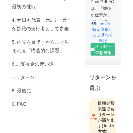
Dual Grit FC
最初の挑戦
は、「競技
か仕事か」
4. 元日本代表・元Jリーガー
というアス
https://prtimes.jp/main/html/rd/p/000000100.000034549.html
リートの二
が挑戦の実行者として参画
特定商取引
者択一をな
法に基づく
表記
くすために
5. 両立を目指すからこそ生
メッセー
活動する、
まれる「構造的な課題」
ジを送る
両立型フッ
トボールク
6.ご支援金の使い道
ラブです。
リターンを
7.リターン
選手たちは
フルタイム
選ぶ
8. 最後に
で働きなが
ら、本気で
目標金額
9. FAQ
競技に向き
未達でも
合い、アマ
リターン
チュア最高
が届きま
す
(All-in
峰であるJFL
方式)
への挑戦を