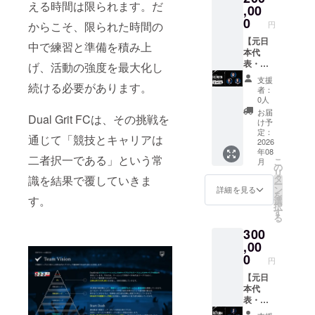
える時間は限られます。だ
ダーオ
を選択
,00
ウェア
フォー
フ
してく
セット
0
ム
からこそ、限られた時間の
円
ショッ
ださ
長袖上
（DGF
ト限定
い。）
【元日
下・半
C選手着
中で練習と準備を積み上
公開
・アン
本代
袖（サ
用モデ
（限定
バサ
表・元J
イズ展
げ、活動の強度を最大化し
ル、サ
URLで
ダーか
リー
開：S,
イズ選
支援
続ける必要があります。
の配信
らのお
ガーと
M, L，
択不
者：
予定）
礼動画
のガチ
XL） ・
可） ・
0人
・オリ
（約60
ンコ
トレー
少人数
お届
Dual Grit FCは、その挑戦を
ジナル
秒。
TR】 ・
ニング
ミート
け予
ステッ
メール
DGFC
ウェア
定：
アップ
通じて「競技とキャリアは
カー
に添付
限定携
2026
ジャ
【備考
年08
（50×5
しま
帯壁紙
ケット
欄必
二者択一である」という常
こ
月
0㎜）
す。）
付きお
（サイ
の
須】 誕
リ
・オリ
・個人
礼メー
ズ展
タ
識を結果で覆していきま
生日、
ー
ジナル
向けお
ル（ほ
開：S,
ン
お祝い
詳細を見る
を
タオル
祝い動
しい方
す。
M, L，
選
動画で
択
（20cm
画（約
を選択
XL） ・
す
呼んで
る
×110c
20秒。
してく
推し選
ほしい
300
m） ・
メール
ださ
手・ア
名前、
オリジ
に添付
い。）
,00
ンバサ
サイン
ナルT
しま
・アン
ダーか
0
色紙に
円
シャツ
す。）
バサ
らの直
書いて
（サイ
・選
ダーか
【元日
筆手紙
ほしい
ズ展
手・ア
らのお
本代
【備考
宛名を
開：S,
ンバサ
礼動画
表・元J
欄必
記入し
M, L）
ダーオ
（60～
リー
須】 誕
てくだ