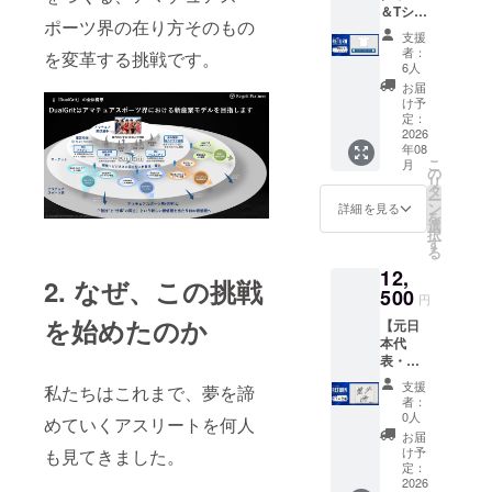
＆Tシャ
に添付
ス、住
ポーツ界の在り方そのもの
ツ】 ・
しま
所、氏
支援
DGFC
す。）
名、電
者：
を変革する挑戦です。
限定携
・オリ
話番号
6人
帯壁紙
ジナル
を取得
お届
付きお
ステッ
させて
け予
礼メー
カー
定：
いただ
ル（ほ
2026
（50×5
きま
年08
しい方
0㎜）
す。 ※8
こ
月
を選択
・オリ
の
月下旬
リ
してく
ジナルT
タ
に発送
ー
ださ
シャツ
ン
予定で
詳細を見る
を
い。）
（サイ
選
す。 ※
択
・アン
ズ展
す
メー
る
バサ
開：S,
ル・動
12,
ダーか
M, L） ※
画の内
2. なぜ、この挑戦
らのお
500
リター
容は指
円
礼動画
ン送付
定不可
を始めたのか
【元日
（約60
のた
※返品等
本代
秒。
め、
の受付
表・元J
メール
メール
はして
リー
に添付
アドレ
おりま
支援
私たちはこれまで、夢を諦
ガーか
しま
ス、住
せん。
者：
らのサ
す。）
所、氏
0人
※グッズ
めていくアスリートを何人
イン色
・選
名、電
画像は
お届
紙】 ・
手・ア
話番号
け予
も見てきました。
イメー
DGFC
ンバサ
定：
を取得
ジにな
限定携
2026
ダーオ
させて
りま