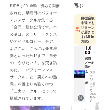
選ぶ
RIDEは2016年に初めて開催
された、早稲田のパフォー
目標金額
マンスサークルが集まる
未達でも
「合同」新歓公演です。本
リターン
が届きま
公演は、ストリートダンス
す
(All-in
やアイドルコピー、チア、
方式)
1,0
よさこい、さらには楽器演
00
円
奏といった分野まで、自分
感謝
の「やりたい！」を突き詰
メール
送付
めた、「パフォーマンス
支援
者：
サークル」と「裏方への熱
1人
意」を誰よりも強く持つ
お届
け予
「三大サークル」によって
定：
2026
年04
構成されています。
こ
月
の
リ
タ
ー