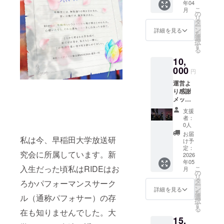
年04
をお送
こ
月
りしま
の
リ
す）＋
タ
ー
エンド
ン
詳細を見る
を
ロール
選
択
名前掲
す
る
載＋
10,
SNS名
前掲載
000
円
※３０
運営よ
秒〜１
り感謝
分程
メッ
度、
セージ
メール
支援
動画＋
にて動
者：
エンド
画URL
0人
ロール
をお送
お届
私は今、早稲田大学放送研
名前掲
りしま
け予
載＋
す ※必
定：
究会に所属しています。新
SNS名
2026
ず備考
年05
前掲載
欄に掲
入生だった頃私はRIDEはお
こ
月
＋公演
載を希
の
リ
オリジ
望され
タ
ろかパフォーマンスサーク
ー
ナルス
るお名
ン
詳細を見る
を
テッ
前をご
選
ル（通称パフォサー）の存
択
カー ※
記入く
す
る
３０
在も知りませんでした。大
ださい
15,
秒〜１
※SNSア