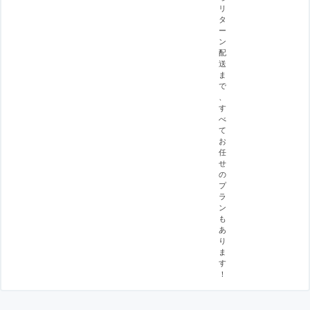
リ
タ
ー
ン
配
送
ま
で
、
す
べ
て
お
任
せ
の
プ
ラ
ン
も
あ
り
ま
す
！