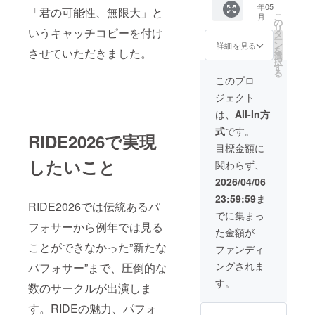
記入く
けしま
年05
細は
ル企業
け渡し
「君の可能性、無限大」と
ださ
すの
こ
月
メール
名掲載
につい
の
い。 ※
で、公
リ
いうキャッチコピーを付け
で連絡
＋パン
ては、
タ
ステッ
演当日
ー
しま
フレッ
プロ
ン
カーの
詳細を見る
に受付
を
させていただきました。
す。ま
トに広
ジェク
選
サイズ
でご提
択
た送料
告両面
ト終了
す
は未定
示くだ
る
は支援
掲載＋
後にお
です。
このプロ
さい。
者様で
会場で
送りす
※Tシャ
※団体様
ジェクト
ご負担
のロゴ
るメー
ツのサ
からの
お願い
出し ※
ルにて
イズはS
は、
All-In方
動画に
しま
ビラデ
ご案内
/ M / L /
ついて
式
です。
す。 ※
ザイン
いたし
XLから
RIDE2026で実現
は１分
公式Xと
は４月
ます。
お選び
目標金額に
程度、
instagr
23日ま
※必ず備
くださ
メール
したいこと
関わらず、
am、ロ
でに郵
考欄に
い。カ
にて動
ゴやバ
送で送
掲載を
ラーは
2026/04/06
画URL
ナーな
付して
希望さ
ブラッ
をお送
23:59:59
ま
どの画
くださ
れるお
クのみ
りしま
RIDE2026では伝統あるパ
像の受
い。送
名前を
となり
でに集まっ
す。
け渡し
付先な
ご記入
フォサーから例年では見る
ます。
た金額が
につい
どの詳
くださ
※メール
ては、
細は
ことができなかった”新たな
い。
にてチ
ファンディ
プロ
メール
ケット
ングされま
パフォサー”まで、圧倒的な
ジェク
で連絡
をお届
ト終了
しま
けしま
す。
数のサークルが出演しま
後にお
す。ま
すの
送りす
た送料
で、公
す。RIDEの魅力、パフォ
るメー
は支援