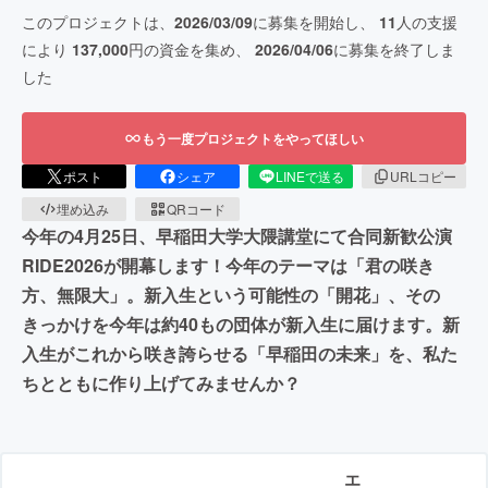
このプロジェクトは、
2026/03/09
に募集を開始し、
11
人の支援
により
137,000
円の資金を集め、
2026/04/06
に募集を終了しま
した
もう一度プロジェクトをやってほしい
ポスト
シェア
LINEで送る
URLコピー
埋め込み
QRコード
今年の4月25日、早稲田大学大隈講堂にて合同新歓公演
RIDE2026が開幕します！今年のテーマは「君の咲き
方、無限大」。新入生という可能性の「開花」、その
きっかけを今年は約40もの団体が新入生に届けます。新
入生がこれから咲き誇らせる「早稲田の未来」を、私た
ちとともに作り上げてみませんか？
エ