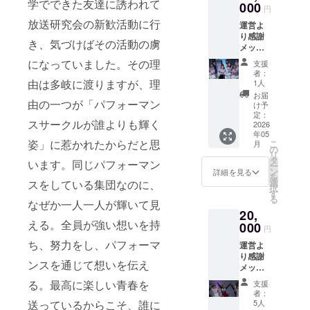
学でできた友達に誘われて
分程
000
カウン
円
度、
トが存
放送研究会の新歓活動に行
運営よ
メール
続する
り感謝
にて動
限り、
き、気づけばその活動の虜
メッ
画URL
可能な
セージ
をお送
範囲で
になっていました。その理
支援
動画＋
りしま
掲載を
者：
エンド
す ※必
由は多岐に渡りますが、理
継続い
1人
ロール
ず備考
たしま
お届
名前掲
由の一つが「パフォーマン
欄に掲
す。必
け予
載＋
載を希
定：
ず備考
スサークルが誰よりも輝く
SNS名
2026
望され
欄に掲
年05
前掲載
るお名
載を希
姿」に惹かれたからだと思
こ
月
＋公演
前をご
の
望され
リ
オリジ
記入く
タ
るお名
います。同じパフォーマン
ー
ナルス
ださい
ン
前をご
詳細を見る
を
テッ
※SNSア
選
記入く
スをしている集団なのに、
択
カー＋T
カウン
す
ださ
る
シャツ
なぜか一人一人が輝いて見
トが存
い。
20,
※３０
続する
える。全員が強い想いを持
秒〜１
000
限り、
円
分程
可能な
ち、努力をし、パフォーマ
運営よ
度、
範囲で
り感謝
メール
掲載を
ンスを通じて想いを伝え
メッ
にて動
継続い
セージ
画URL
たしま
る。最高に楽しい青春を
支援
動画＋
をお送
す。必
者：
エンド
りしま
ず備考
5人
送っているからこそ、誰に