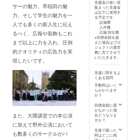
演当日
支援金の使い道
ルにて
者様で
に受付
サーの魅力、早稲田の魅
集まった支援金
ご案内
ご負担
でご提
は以下に使用す
いたし
お願い
力、そして学生の魅力を一
示くだ
る予定です。
ます。
しま
さい。
設備費
人でも多くの新入生に伝え
※必ず備
す。 ※
※団体様
人件費
考欄に
公式Xと
からの
広報/宣伝費
るべく、広報や装飾もこれ
掲載を
instagr
動画に
※目標金額を超
希望さ
am、ロ
ついて
まで以上に力を入れ、圧倒
えた場合はプロ
れるお
ゴやバ
は１分
ジェクトの運営
名前を
ナーな
程度、
的クオリティの広告力を実
費に充てさせて
ご記入
どの画
メール
いただきます。
くださ
像の受
現したいです。
にて動
い。 ※
け渡し
画URL
ロゴや
につい
をお送
支援に関するよ
バナー
ては、
りしま
くある質問
などの
プロ
す。 ※
画像の
ジェク
手数料はいく
ス
受け渡
ト終了
らかかります
ウェッ
しにつ
後にお
か？
トパン
いて
送りす
ツのサ
は、プ
るメー
目標金額に届
イズは
ロジェ
ルにて
かなかった場
S,M,L,X
クト終
ご案内
また、大隈講堂での本公演
合どうなりま
Lからお
了後に
いたし
すか？
選びく
に加えて野外公演において
お送り
ます。
ださ
する
※必ず備
支援で困った
い。カ
も数多くのサークルがパ
メール
考欄に
時はどこに相
ラーは
をご確
掲載を
談したらいい