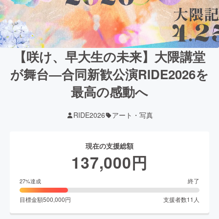
【咲け、早大生の未来】大隈講堂
が舞台―合同新歓公演RIDE2026を
最高の感動へ
RIDE2026
アート・写真
現在の支援総額
137,000
円
終了
27
%達成
目標金額
500,000
円
支援者数
11
人