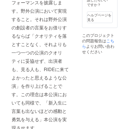
ブラッ
フォーマンスを披露しま
認くだ
希望さ
ですか？
クのみ
さい。
れるお
となり
す。野外公演において実現
※3/19以
名前を
ます。
ヘルプページを
降にパ
ご記入
すること。それは野外公演
見る
ンフ
くださ
レット
い。 ※
の創設者の言葉をお借りす
広告は
ロゴや
このプロジェクト
るならば「クオリティを落
締め切
バナー
の問題報告は
るた
などの
こち
とすことなく、それよりも
め、会
画像の
ら
よりお問い合わ
場での
受け渡
せください
一つ一つの公演のクオリ
ロゴ出
しにつ
しのみ
いて
ティに妥協せず、出演者
となり
は、プ
ます。
ロジェ
も、見る人も、RIDEに来て
ご了承
クト終
よかったと思えるような公
くださ
了後に
い。
お送り
演」を作り上げることで
する
メール
す。この理念は本公演にお
をご確
認くだ
いても同様で、「新入生に
さい。
※3/19以
言葉も出ないほどの感動と
降にパ
勇気を与える」本公演を実
ンフ
レット
現させます。
広告は