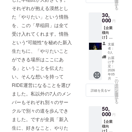
（希望
にて動
選
ださ
択
出演団
画URL
す
い。 ※
それぞれが抱える漠然とし
る
体サイ
をお送
ステッ
30,
ン付
りしま
カーの
た「やりたい」という情熱
き）＋
000
す。 ※
サイズ
円
前方チ
必ず備
を、この「早稲田」は全て
は未定
【企業
ケット
考欄に
です。
様向
受け入れてくれます。情熱
＋出演
掲載を
※Tシャ
け】来
団体よ
希望さ
ツのサ
という"可能性"を秘めた新入
場者に
り感謝
れるお
イズはS
支援
ビラ配
メッ
名前を
/ M / L /
者：
生たちに、「やりたいこと
布＋
セージ
ご記入
0人
XLから
SNS広
動画＋
くださ
お選び
お届
ができる場所はここにあ
告投稿
ス
い。
け予
くださ
＋エン
ウェッ
定：
※SNSア
る」ということを伝えた
い。カ
ドロー
2026
トパン
カウン
ラーは
年05
ル企業
ツ ※運
い。そんな想いを持って
トが存
ブラッ
こ
月
名掲載
営から
の
続する
クのみ
リ
RIDE運営になることを選び
（必ず
の動画
タ
限り、
となり
ー
備考欄
につい
ン
可能な
詳細を見る
ます。
を
ました。私以外の7人のメン
に掲載
ては３
選
範囲で
択
を希望
０秒〜
す
掲載を
バーもそれぞれ別々のサー
る
される
１分程
継続い
50,
お名前
度、
たしま
クルで別々の道を歩んでき
をご記
000
メール
す。必
円
入くだ
にて動
ました。ですが全員「新入
ず備考
【企業
さい）
画URL
欄に掲
様向
※ビラデ
生に、好きなこと、やりた
をお送
載を希
け】来
ザイン