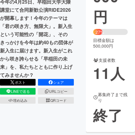
今年の4月25日、早稲田大学大隈
円
講堂にて合同新歓公演RIDE2026
まちづくり・地域活性化
が開幕します！今年のテーマは
「君の咲き方、無限大」。新入生
CAMPFIRE for Social Good
CAMPFIRE Creation
27%
という可能性の「開花」、その
CAMPFIREふるさと納税
machi-ya
コミュニティ
目標金額は
きっかけを今年は約40もの団体が
500,000円
新入生に届けます。新入生がこれ
から咲き誇らせる「早稲田の未
支援者数
11
人
来」を、私たちとともに作り上げ
てみませんか？
ポスト
シェア
LINEで送る
URLコピー
募集終了まで残
り
埋め込み
QRコード
終了