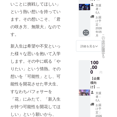
りしま
望され
いことに挑戦してほしい」
場者に
は４月
す。 ※
るお名
支援
ビラ配
23日ま
必ず備
前をご
者：
という熱い想いを持ってい
布＋
でに郵
考欄に
0人
記入く
SNS広
送で送
掲載を
ださ
お届
ます。その想いこそ、「君
告投稿
付して
希望さ
け予
い。 ※
＋エン
くださ
定：
れるお
ステッ
の咲き方、無限大」なので
ドロー
2026
い。送
名前を
カーの
年05
ル企業
付先な
す。
ご記入
サイズ
こ
月
名掲載
どの詳
の
くださ
は未定
リ
＋パン
細は
タ
い。
です。
ー
フレッ
新入生は希望や不安といっ
メール
ン
※SNSア
詳細を見る
※Tシャ
を
トに広
で連絡
選
カウン
ツのサ
択
た様々な思いを抱いて入学
告1面掲
しま
す
トが存
イズはS
る
載or会
す。ま
続する
/ M / L /
します。その中に眠る「や
100
場での
た送料
限り、
XLから
ロゴ出
,00
は支援
可能な
お選び
りたい」という情熱。その
し ※ビ
者様で
0
範囲で
くださ
円
ラデザ
ご負担
掲載を
想いを「可能性」とし、可
い。カ
インは
【企業
お願い
継続い
ラーは
４月23
様向
能性を開花させた早大生、
しま
たしま
ブラッ
日まで
け】来
す。 ※
す。必
クのみ
すなわちパフォサーを
に郵送
場者に
公式Xと
ず備考
となり
支援
で送付
ビラ配
instagr
欄に掲
ます。
者：
「花」にみたて、「新入生
してく
布＋
am、ロ
載を希
0人
※メール
ださ
SNS広
ゴやバ
望され
にてチ
お届
が持つ可能性を開花してほ
い。送
告投稿
ナーな
るお名
け予
ケット
付先な
＋エン
どの画
定：
前をご
しい」という願いから、
をお届
どの詳
ドロー
2026
像の受