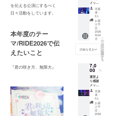
メッ
を伝える公演にするべく
セージ
支援
動画＋
日々活動をしています。
者：
エンド
2人
ロール
お届
名前掲
け予
載 ※３
定：
０秒〜
2026
本年度のテー
年04
１分程
こ
月
度、
の
マ/RIDE2026で伝
リ
メール
タ
ー
にて動
ン
詳細を見る
えたいこと
を
画URL
選
択
をお送
す
る
りしま
7,0
す ※必
『君の咲き方、無限大』
ず備考
00
円
欄に掲
運営よ
載を希
り感謝
望され
メッ
るお名
セージ
前をご
支援
動画
記入く
者：
（１分
ださい
0人
程度、
お届
メール
け予
にて動
定：
画URL
2026