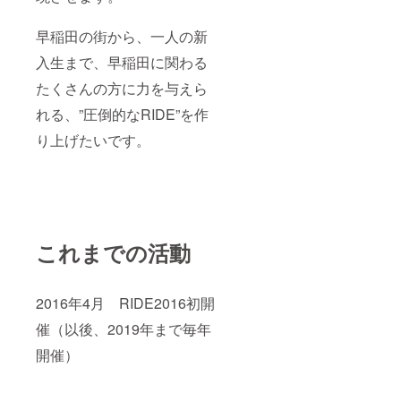
締め切
るた
早稲田の街から、一人の新
め、会
場での
入生まで、早稲田に関わる
ロゴ出
しのみ
たくさんの方に力を与えら
となり
ます。
れる、”圧倒的なRIDE”を作
ご了承
り上げたいです。
くださ
い。
これまでの活動
2016年4月 RIDE2016初開
催（以後、2019年まで毎年
開催）