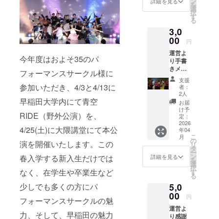
ン
詳細を見る
を
選
択
す
る
3,0
00
円
運営よ
今年度はおよそ35のパ
り手書
きメッ
フォーマンスサークル様に
セージ
支援
＋エン
参加いただき、4/3と4/13に
者：
ドロー
2人
ル名前
早稲田大学内にて青空
お届
掲載 ※
け予
RIDE（野外公演）を、
必ず備
定：
考欄に
2026
4/25(土)に大隈講堂にて本公
年04
掲載を
こ
月
希望さ
の
演を開催いたします。この
リ
れるお
タ
ー
名前を
ン
詳細を見る
春入学する新入生だけでは
を
ご記入
選
択
くださ
なく、在学生や卒業生など
す
る
い
5,0
少しでも多くの方にパ
00
円
フォーマンスサークルの魅
運営よ
力、そして、早稲田の魅力
り感謝