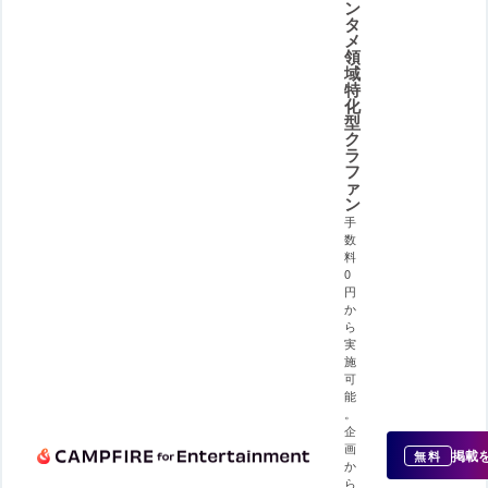
ン
タ
メ
領
域
特
化
型
ク
ラ
フ
ァ
ン
手
数
料
0
円
か
ら
実
施
可
能
。
企
画
掲載
無料
か
ら