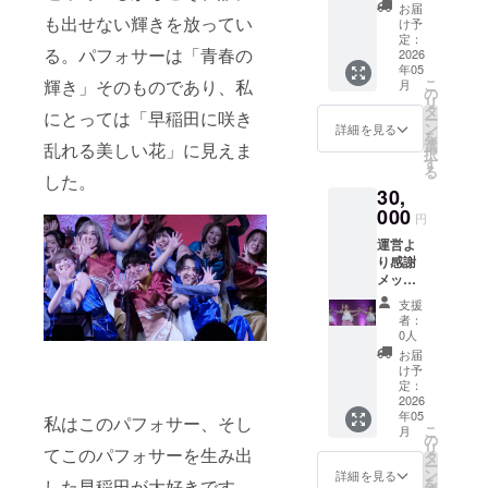
ロール
す。 ※
欄に掲
お届
名前掲
も出せない輝きを放ってい
必ず備
載を希
け予
載＋
考欄に
定：
望され
る。パフォサーは「青春の
SNS名
2026
掲載を
るお名
年05
前掲載
希望さ
前をご
こ
輝き」そのものであり、私
月
＋公演
れるお
の
記入く
リ
オリジ
名前を
タ
ださ
にとっては「早稲田に咲き
ー
ナルス
ご記入
ン
い。 ※
詳細を見る
を
テッ
くださ
選
ステッ
乱れる美しい花」に見えま
択
カー＋T
い。
す
カーの
る
シャツ
※SNSア
した。
サイズ
30,
＋前方
カウン
は未定
チケッ
000
トが存
です。
円
ト ＋出
続する
運営よ
演団体
限り、
り感謝
より感
可能な
メッ
謝メッ
範囲で
セージ
セージ
掲載を
支援
動画＋
動画 ※
継続い
者：
エンド
運営か
たしま
0人
ロール
らの動
す。必
お届
名前掲
画につ
ず備考
け予
載＋公
いては
定：
欄に掲
演オリ
2026
３０
載を希
年05
ジナル
私はこのパフォサー、そし
秒〜１
望され
こ
月
ステッ
分程
の
るお名
リ
てこのパフォサーを生み出
カー＋T
度、
タ
前をご
ー
シャツ
メール
ン
記入く
詳細を見る
を
した早稲田が大好きです。