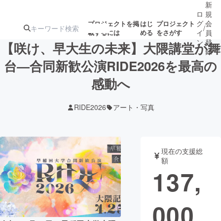
新
ロ
規
グ
会
プロジェクトを掲
はじ
プロジェクト
/
載するには
める
をさがす
イ
員
ン
登
【咲け、早大生の未来】大隈講堂が舞
録
台―合同新歓公演RIDE2026を最高の
感動へ
人気のプロ
注目のリ
注目の新着プロ
募集終了が近いプ
もうすぐ公開
ジェクト
ターン
ジェクト
ロジェクト
されます
RIDE2026
アート・写真
アート・写真
音楽
現在の支援総
テクノロジー・ガジェット
ゲーム・サ
額
137,
映像・映画
書籍・雑誌
000
ビジネス・起業
チャレンジ