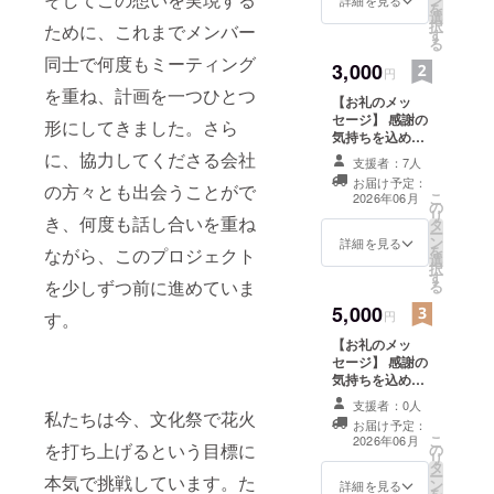
を
選
択
ために、これまでメンバー
す
る
同士で何度もミーティング
3,000
円
を重ね、計画を一つひとつ
【お礼のメッ
セージ】 感謝の
形にしてきました。さら
気持ちを込め
て、お礼のメッ
に、協力してくださる会社
支援者：7人
セージをお送り
お届け予定：
の方々とも出会うことがで
します。 ※この
こ
2026年06月
の
リターンは1000
リ
き、何度も話し合いを重ね
タ
円のリターンと
ー
ン
同じ内容になり
詳細を見る
を
ながら、このプロジェクト
選
ます。
択
す
を少しずつ前に進めていま
る
5,000
す。
円
【お礼のメッ
セージ】 感謝の
気持ちを込め
て、お礼のメッ
支援者：0人
セージをお送り
私たちは今、文化祭で花火
お届け予定：
します。 ※この
こ
2026年06月
を打ち上げるという目標に
の
リターンは1000
リ
タ
円のリターンと
ー
本気で挑戦しています。た
ン
同じ内容になり
詳細を見る
を