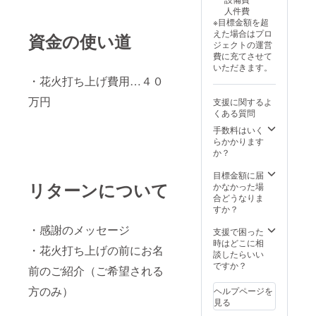
人件費
※目標金額を超
えた場合はプロ
資金の使い道
ジェクトの運営
費に充てさせて
いただきます。
・花火打ち上げ費用…４０
万円
支援に関するよ
くある質問
手数料はいく
らかかります
か？
目標金額に届
リターンについて
かなかった場
合どうなりま
すか？
・感謝のメッセージ
支援で困った
時はどこに相
・花火打ち上げの前にお名
談したらいい
ですか？
前のご紹介（ご希望される
方のみ）
ヘルプページを
見る