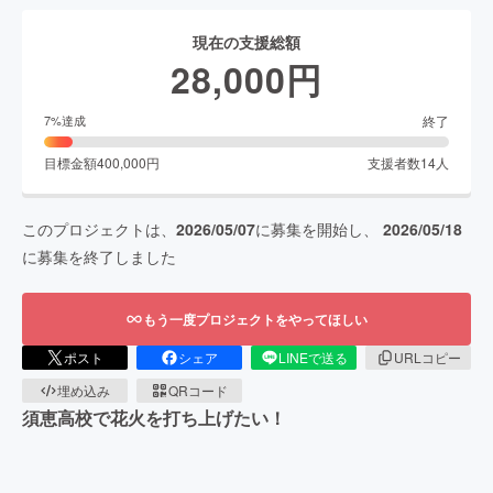
現在の支援総額
28,000
円
終了
7
%達成
目標金額
400,000
円
支援者数
14
人
このプロジェクトは、
2026/05/07
に募集を開始し、
2026/05/18
に募集を終了しました
もう一度プロジェクトをやってほしい
ポスト
シェア
LINEで送る
URLコピー
埋め込み
QRコード
須恵高校で花火を打ち上げたい！