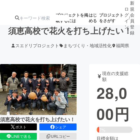
新
ロ
規
グ
会
プロジェクトを掲
はじ
プロジェクト
/
載するには
める
をさがす
イ
員
ン
登
須恵高校で花火を打ち上げたい！
録
スエドリプロジェクト
まちづくり・地域活性化
福岡県
人気のプロ
注目のリ
注目の新着プロ
募集終了が近いプ
もうすぐ公開
ジェクト
ターン
ジェクト
ロジェクト
されます
現在の支援総
額
アート・写真
音楽
28,0
テクノロジー・ガジェット
ゲーム・サ
00
円
映像・映画
書籍・雑誌
須恵高校で花火を打ち上げたい！
ポスト
シェア
7%
ビジネス・起業
チャレンジ
LINEで送る
URLコピー
目標金額は