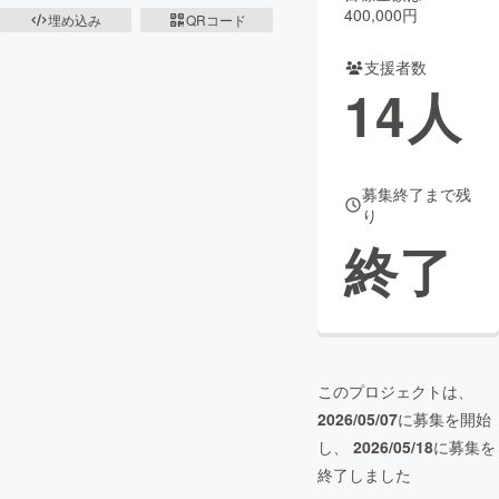
400,000円
埋め込み
QRコード
まちづくり・地域活性化
支援者数
14
人
CAMPFIRE for Social Good
CAMPFIRE Creation
CAMPFIREふるさと納税
machi-ya
コミュニティ
募集終了まで残
り
終了
このプロジェクトは、
2026/05/07
に募集を開始
し、
2026/05/18
に募集を
終了しました