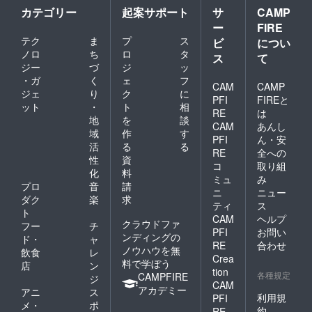
カテゴリー
起案サポート
サ
CAMP
ー
FIRE
テク
ま
プ
ス
ビ
につい
ノロ
ち
ロ
タ
ス
て
ジー
づ
ジ
ッ
・ガ
く
ェ
フ
CAM
CAMP
ジェ
り
ク
に
PFI
FIREと
ット
・
ト
相
RE
は
地
を
談
CAM
あんし
域
作
す
PFI
ん・安
活
る
る
RE
全への
性
資
コ
取り組
化
料
ミュ
み
プロ
音
請
ニ
ニュー
ダク
楽
求
ティ
ス
ト
CAM
ヘルプ
クラウドファ
フー
チ
PFI
お問い
ンディングの
ド・
ャ
RE
合わせ
ノウハウを無
飲食
レ
Crea
料で学ぼう
店
ン
tion
各種規定
CAMPFIRE
ジ
CAM
アカデミー
アニ
ス
利用規
PFI
メ・
ポ
約
RE