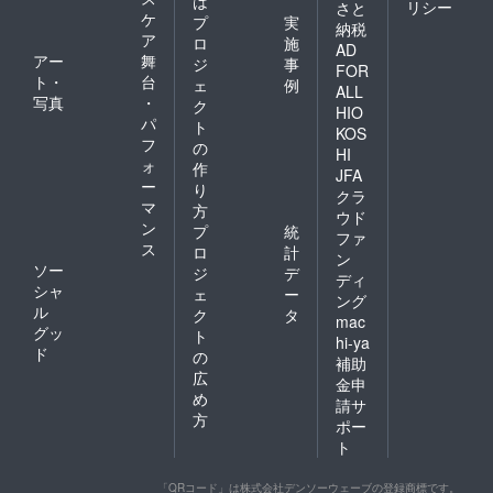
は
リシー
さと
ケ
プ
実
納税
ア
ロ
施
AD
アー
舞
ジ
事
FOR
ト・
台
ェ
例
ALL
写真
・
ク
HIO
パ
ト
KOS
フ
の
HI
ォ
作
JFA
ー
り
クラ
マ
方
ウド
ン
プ
統
ファ
ス
ロ
計
ン
ソー
ジ
デ
ディ
シャ
ェ
ー
ング
ル
ク
タ
mac
グッ
ト
hi-ya
ド
の
補助
広
金申
め
請サ
方
ポー
ト
「QRコード」は株式会社デンソーウェーブの登録商標です。