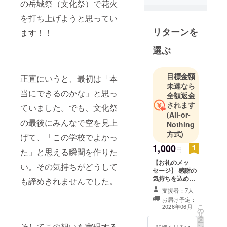
の岳城祭（文化祭）で花火
を打ち上げようと思ってい
リターンを
ます！！
選ぶ
目標金額
正直にいうと、最初は「本
未達なら
当にできるのかな」と思っ
全額返金
されます
ていました。でも、文化祭
(All-or-
の最後にみんなで空を見上
Nothing
方式)
げて、「この学校でよかっ
1,000
円
た」と思える瞬間を作りた
【お礼のメッ
い。その気持ちがどうして
セージ】 感謝の
気持ちを込め
も諦めきれませんでした。
て、お礼のメッ
支援者：7人
セージをお送り
お届け予定：
します。
こ
2026年06月
の
リ
タ
ー
そしてこの想いを実現する
ン
詳細を見る