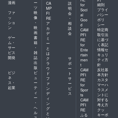
漫画
ー
CA
説
細則
for
ツ
MP
明
プライ
Soci
ファ
映
FI
会
バシー
al
ッ
像
RE
・
ポリ
Goo
ショ
・
ア
相
シー
d
ン
映
カ
談
特定商
CAM
画
デ
会
取引法
PFI
ゲー
書
ミ
に基づ
RE
ム・
籍
ー
く表記
for
サー
・
と
情報セ
Ente
ビス
雑
は
キュリ
rtain
開発
誌
ク
サ
ティ方
men
出
ラ
ポ
針
t
版
ウ
ー
反社基
CAM
ビジ
ビ
ド
ト
本方針
PFI
ネ
ュ
フ
サ
カスタ
RE
ス・
ー
ァ
ー
マーハ
for
起業
テ
ン
ビ
ラスメ
Spor
ィ
デ
ス
ントに
ts
ー
ィ
対する
CAM
・
ン
考え方
PFI
ヘ
グ
クッ
RE
ル
と
キーポ
ふる
ス