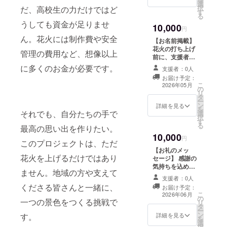
選
ます。
択
だ、高校生の力だけではど
す
る
うしても資金が足りませ
10,000
円
ん。花火には制作費や安全
【お名前掲載】
花火の打ち上げ
管理の費用など、想像以上
前に、支援者様
のお名前（ニッ
に多くのお金が必要です。
支援者：0人
クネーム）を紹
お届け予定：
介させていただ
こ
2026年05月
の
きます。 ※支援
リ
タ
時、必ず備考欄
ー
ン
に掲載を希望さ
詳細を見る
を
それでも、自分たちの手で
選
れるお名前をご
択
す
記入ください。
る
最高の思い出を作りたい。
10,000
円
このプロジェクトは、ただ
【お礼のメッ
花火を上げるだけではあり
セージ】 感謝の
気持ちを込め
ません。地域の方や支えて
て、お礼のメッ
支援者：0人
セージをお送り
くださる皆さんと一緒に、
お届け予定：
します。 ※この
こ
2026年06月
の
リターンは1000
一つの景色をつくる挑戦で
リ
タ
円のリターンと
ー
ン
同じ内容になり
詳細を見る
す。
を
選
ます。
択