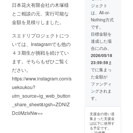
日本花火有限会社の木塚様
ジェクト
は、All-or-
とご相談の元、実行可能な
Nothing方式
金額を見積りしました。
です。
目標金額を
スエドリプロジェクトにつ
達成した場
いては、Instagramでも他の
合にのみ、
４３期生が挑戦を続けてい
2026/05/18
ます。そちらもぜひご覧く
23:59:59
ま
ださい。
でに集まっ
た金額が
https://www.instagram.com/s
ファンディ
uekoukou?
ングされま
utm_source=ig_web_button
す。
_share_sheet&igsh=ZDNlZ
Dc0MzIxNw==
支援金の使い道
集まった支援金
は以下に使用す
る予定です。
設備費