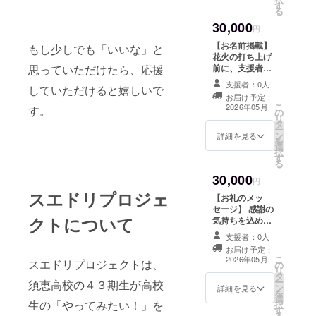
す
る
30,000
円
【お名前掲載】
もし少しでも「いいな」と
花火の打ち上げ
思っていただけたら、応援
前に、支援者様
のお名前（ニッ
支援者：0人
していただけると嬉しいで
クネーム）を紹
お届け予定：
介させていただ
こ
2026年05月
す。
の
きます。 ※支援
リ
タ
時、必ず備考欄
ー
ン
に掲載を希望さ
詳細を見る
を
選
れるお名前をご
択
す
記入ください。
る
※このリターンは
30,000
10000円のリ
円
ターンと同じ内
スエドリプロジェ
【お礼のメッ
容になります。
セージ】 感謝の
クトについて
気持ちを込め
て、お礼のメッ
支援者：0人
セージをお送り
お届け予定：
します。 ※この
こ
2026年05月
スエドリプロジェクトは、
の
リターンは1000
リ
タ
円のリターンと
ー
須恵高校の４３期生が高校
ン
同じ内容になり
詳細を見る
を
選
ます。
生の「やってみたい！」を
択
す
る