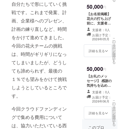
自分たちで形にしていく挑
50,000
円
戦です。これまで発案、計
【お名前掲載】
花火の打ち上げ
画、企業様へのプレゼン、
前に、支援者様
のお名前（ニッ
計画の練り直しなど、時間
支援者：0人
クネーム）を紹
お届け予定：
をかけて進めてきました。
介させていただ
こ
2026年05月
の
きます。 ※支援
リ
今回の花火チームの挑戦
タ
時、必ず備考欄
ー
ン
に掲載を希望さ
詳細を見る
を
は、時間がギリギリになっ
選
れるお名前をご
択
す
記入ください。
てしまいましたが、どうし
る
※このリターンは
50,000
10000円のリ
円
ても諦められず、最後の
ターンと同じ内
【お礼のメッ
１％でも望みをかけて挑戦
容になります。
セージ】 感謝の
気持ちを込め
しようとしているところで
て、お礼のメッ
支援者：0人
セージをお送り
す。
お届け予定：
します。 ※この
こ
2026年06月
の
リターンは1000
リ
今回クラウドファンディン
タ
円のリターンと
ー
ン
同じ内容になり
詳細を見る
を
グで集める費用について
選
ます。
択
す
る
は、協力いただいている西
このプロ