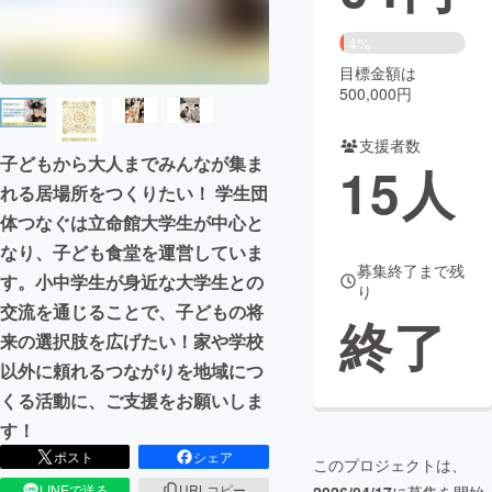
まちづくり・地域活性化
4%
目標金額は
500,000円
CAMPFIRE for Social Good
CAMPFIRE Creation
CAMPFIREふるさと納税
machi-ya
コミュニティ
支援者数
子どもから大人までみんなが集ま
15
人
れる居場所をつくりたい！ 学生団
体つなぐは立命館大学生が中心と
なり、子ども食堂を運営していま
募集終了まで残
す。小中学生が身近な大学生との
り
交流を通じることで、子どもの将
終了
来の選択肢を広げたい！家や学校
以外に頼れるつながりを地域につ
くる活動に、ご支援をお願いしま
す！
ポスト
シェア
このプロジェクトは、
LINEで送る
URLコピー