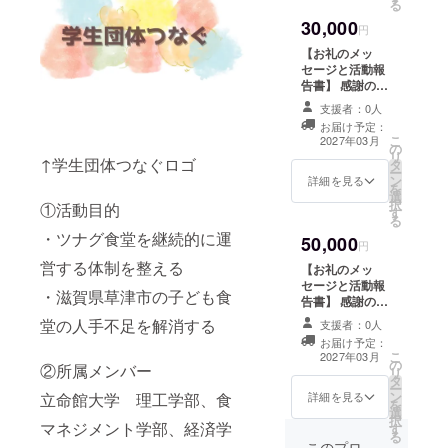
る
ターンは30,000
30,000
円、50,000のリ
円
ターンと同じ内
【お礼のメッ
容になります。
セージと活動報
告書】 感謝の気
持ちを込めて、
支援者：0人
お礼のメッセー
お届け予定：
ジをお送りしま
こ
2027年03月
の
す。また、年度
リ
↑学生団体つなぐロゴ
タ
末までに実施し
ー
ン
た活動を報告書
詳細を見る
を
選
としてお送りし
択
①活動目的
す
ます。 このリ
る
ターンは10,000
・ツナグ食堂を継続的に運
50,000
円、50,000のリ
円
ターンと同じ内
営する体制を整える
【お礼のメッ
容になります。
セージと活動報
・滋賀県草津市の子ども食
告書】 感謝の気
持ちを込めて、
堂の人手不足を解消する
支援者：0人
お礼のメッセー
お届け予定：
ジをお送りしま
こ
2027年03月
の
す。また、年度
②所属メンバー
リ
タ
末までに実施し
ー
ン
た活動を報告書
立命館大学 理工学部、食
詳細を見る
を
選
としてお送りし
択
マネジメント学部、経済学
す
ます。 このリ
る
ターンは10,000
このプロ