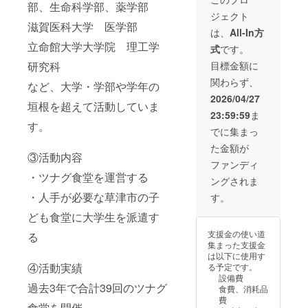
部、生命科学部、薬学部
円、30,000のリ
ジェクト
ターンと同じ内
滋賀医科大学 医学部
容になります。
は、
All-In方
立命館大学大学院 理工学
式
です。
目標金額に
研究科
関わらず、
など、大学・学部や学年の
2026/04/27
垣根を超えて活動していま
23:59:59
ま
す。
でに集まっ
た金額が
③活動内容
ファンディ
・ツナグ食堂を運営する
ングされま
・人手が必要な草津市の子
す。
ども食堂に大学生を派遣す
支援金の使い道
る
集まった支援金
は以下に使用す
④活動実績
る予定です。
設備費
過去3年で合計39回のツナグ
食費、消耗品
費
食堂を開催。