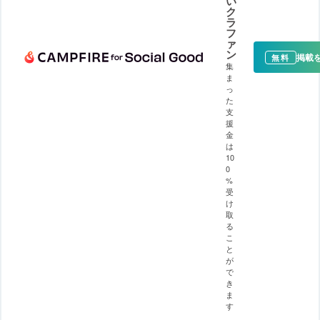
い
ク
ラ
フ
ァ
ン
掲載
無料
集
ま
っ
た
支
援
金
は
10
0
%
受
け
取
る
こ
と
が
で
き
ま
す