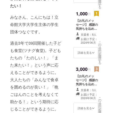
選
ンと同じ内容に
択
す
たい！
なります。
る
1,000
円
みなさん、こんにちは！立
【お礼のメッ
命館大学大学生主体の学生
セージ】 感謝の
気持ちを込め
団体つなぐです。
て、お礼のメッ
支援者：8人
セージをお送り
お届け予定：
します。 このリ
こ
過去3年で39回開催した子ど
2026年06月
の
ターンは500
リ
タ
円、3,000円、
も食堂(ツナグ食堂)。子ども
ー
ン
5,000円のリター
詳細を見る
を
選
ンと同じ内容に
たちの「たのしい！」「ま
択
す
なります。
る
た来たい！」という声に応
3,000
円
えることができるように。
【お礼のメッ
大人たちの「みんなで食卓
セージ】 感謝の
気持ちを込め
を囲めるのが良い！」「晩
て、お礼のメッ
支援者：3人
セージをお送り
ごはんのことを考えなくて
お届け予定：
します。 このリ
こ
2026年06月
の
ターンは500
助かる！」という期待に応
リ
タ
円、1,000円、
ー
ン
5,000円のリター
じることができるように。
詳細を見る
を
選
ンと同じ内容に