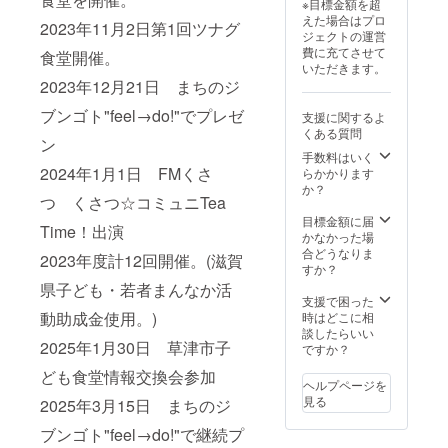
※目標金額を超
えた場合はプロ
2023年11月2日第1回ツナグ
ジェクトの運営
費に充てさせて
食堂開催。
いただきます。
2023年12月21日 まちのジ
ブンゴト"feel→do!"でプレゼ
支援に関するよ
くある質問
ン
手数料はいく
2024年1月1日 FMくさ
らかかります
か？
つ くさつ☆コミュニTea
目標金額に届
Time！出演
かなかった場
合どうなりま
2023年度計12回開催。(滋賀
すか？
県子ども・若者まんなか活
支援で困った
動助成金使用。)
時はどこに相
談したらいい
2025年1月30日 草津市子
ですか？
ども食堂情報交換会参加
ヘルプページを
見る
2025年3月15日 まちのジ
ブンゴト"feel→do!"で継続プ