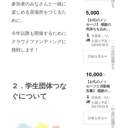
択
参加者のみなさんと一緒に
す
なります。
る
楽しめる居場所をつくるた
5,000
円
めに。
【お礼のメッ
セージ】 感謝の
気持ちを込め
今年以降も開催するために
て、お礼のメッ
支援者：1人
セージをお送り
クラウドファンディングに
お届け予定：
します。 このリ
こ
2026年06月
の
ターンは500
挑戦します！
リ
タ
円、1,000円、
ー
ン
3,000円のリター
詳細を見る
を
選
ンと同じ内容に
択
す
なります。
る
10,000
円
【お礼のメッ
２．学生団体つな
セージと活動報
告書】 感謝の気
ぐについて
持ちを込めて、
支援者：0人
お礼のメッセー
お届け予定：
ジをお送りしま
こ
2027年03月
の
す。また、年度
リ
タ
末までに実施し
ー
ン
た活動を報告書
詳細を見る
を
選
としてお送りし
択
す
ます。 このリ