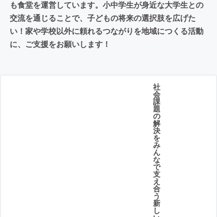
も食堂を運営しています。小中学生が身近な大学生との
交流を通じることで、子どもの将来の選択肢を広げた
い！家や学校以外に頼れるつながりを地域につくる活動
に、ご支援をお願いします！
社
会
課
題
の
解
決
を
み
ん
な
で
支
え
合
う
新
し