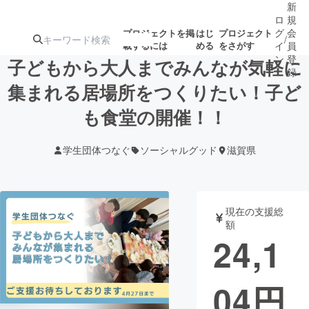
新
ロ
規
グ
会
プロジェクトを掲
はじ
プロジェクト
/
載するには
める
をさがす
イ
員
ン
登
子どもから大人までみんなが気軽に
録
集まれる居場所をつくりたい！子ど
も食堂の開催！！
人気のプロ
注目のリ
注目の新着プロ
募集終了が近いプ
もうすぐ公開
ジェクト
ターン
ジェクト
ロジェクト
されます
学生団体つなぐ
ソーシャルグッド
滋賀県
アート・写真
音楽
現在の支援総
テクノロジー・ガジェット
ゲーム・サ
額
24,1
映像・映画
書籍・雑誌
04
円
ビジネス・起業
チャレンジ