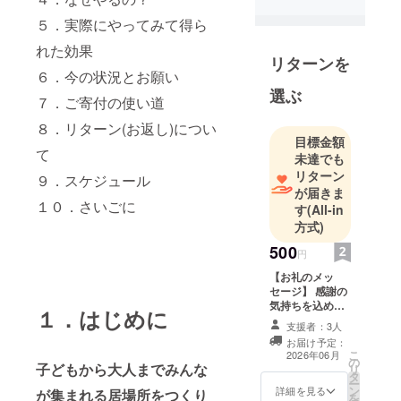
５．実際にやってみて得ら
れた効果
リターンを
６．今の状況とお願い
選ぶ
７．ご寄付の使い道
８．リターン(お返し)につい
目標金額
て
未達でも
リターン
９．スケジュール
が届きま
１０．さいごに
す
(All-in
方式)
500
円
【お礼のメッ
セージ】 感謝の
気持ちを込め
１．はじめに
て、お礼のメッ
支援者：3人
セージをお送り
お届け予定：
します。 このリ
こ
2026年06月
の
ターンは1,000
子どもから大人までみんな
リ
タ
円、3,000円、
ー
ン
5,000円のリター
詳細を見る
が集まれる居場所をつくり
を