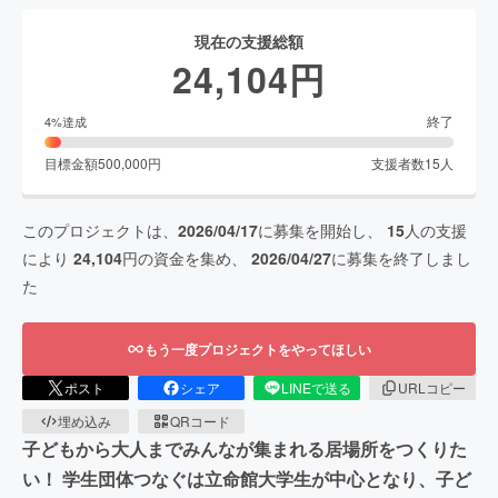
現在の支援総額
24,104
円
終了
4
%達成
目標金額
500,000
円
支援者数
15
人
このプロジェクトは、
2026/04/17
に募集を開始し、
15
人の支援
により
24,104
円の資金を集め、
2026/04/27
に募集を終了しまし
た
もう一度プロジェクトをやってほしい
ポスト
シェア
LINEで送る
URLコピー
埋め込み
QRコード
子どもから大人までみんなが集まれる居場所をつくりた
い！ 学生団体つなぐは立命館大学生が中心となり、子ど