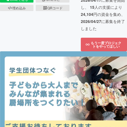
2026/04/17
に募集を開始
し、
15
人の支援により
埋め込み
QRコード
24,104
円の資金を集め、
2026/04/27
に募集を終了
しました
もう一度プロジェク
トをやってほしい