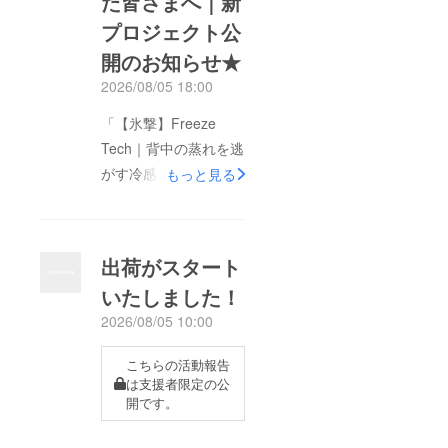
た皆さまへ｜新
プロジェクト公
開のお知らせ★
2026/08/05 18:00
「【氷撃】Freeze
Tech｜背中の蒸れを逃
がす冷感寝具 空調エ
もっと見る
アーマット」をご支援
いただいた皆さま、改
めまして本当にありが
出荷がスタート
とうございました！皆
いたしました！
さまからいただいた温
2026/08/05 10:00
かいご支援のおかげ
で、新たな商品開発や
こちらの活動報告
プロジェクトに挑戦す
は支援者限定の公
ることができました。
開です。
そして今回、、、新た
なプロジェクトとし