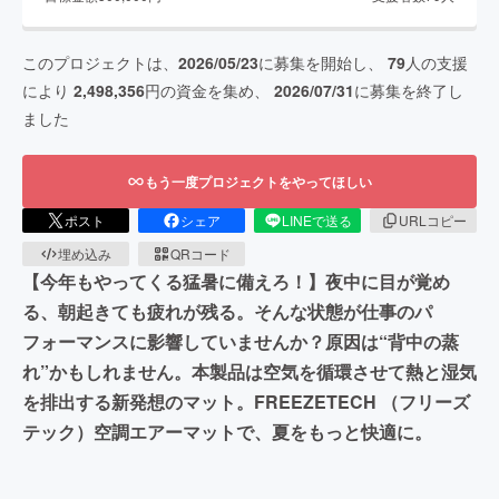
このプロジェクトは、
2026/05/23
に募集を開始し、
79
人の支援
により
2,498,356
円の資金を集め、
2026/07/31
に募集を終了し
ました
もう一度プロジェクトをやってほしい
ポスト
シェア
LINEで送る
URLコピー
埋め込み
QRコード
【今年もやってくる猛暑に備えろ！】夜中に目が覚め
る、朝起きても疲れが残る。そんな状態が仕事のパ
フォーマンスに影響していませんか？原因は“背中の蒸
れ”かもしれません。本製品は空気を循環させて熱と湿気
を排出する新発想のマット。FREEZETECH （フリーズ
テック）空調エアーマットで、夏をもっと快適に。