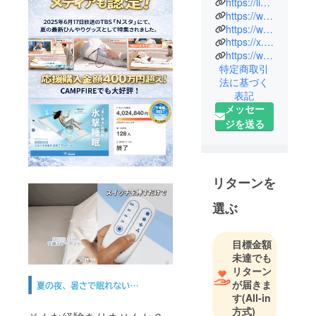
https://lin.ee/PSVjZRs
https://www.instagram.com/lplu_sofficial?igsh=cjExaW01bmloZWZm
時代が目ま
https://www.tiktok.com/@l276438?_r=1&_t=ZS-92tPaIPMVhF
https://x.com/Lplus_official
ぐるしく変
https://www.facebook.com/profile.php?id=61585894756788
化する近
特定商取引
年。
法に基づく
それでも
表記
人々にとっ
メッセー
て「喜び」
ジを送る
は万国共通
の永遠なる
ニーズ。
リターンを
こんな商品
選ぶ
が欲しかっ
た！と、商
目標金額
品と出会う
未達でも
喜び、使用
リターン
する喜び、
が届きま
それをまた
す
(All-in
誰かと共有
方式)