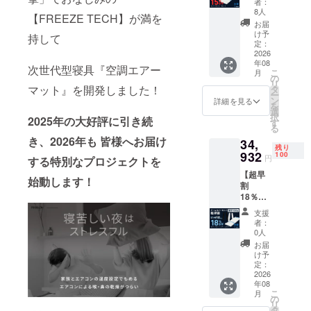
者：
マット
ト 1
8人
【FREEZE TECH】が満を
特価割
セット
お届
15％OF
■リター
け予
持して
F 一般
ン発送
定：
販売価
2026
スケ
年08
格
ジュー
次世代型寝具『空調エアー
こ
月
39,800
ルにつ
の
リ
円（税
マット』を開発しました！
いて ・
タ
ー
込）
リター
ン
詳細を見る
を
→33,83
ン商品
選
択
2025年の大好評に引き続
0円（税
はご支
す
る
込・送
援いた
き、2026年も 皆様へお届け
34,
料込）
だいた
残り
■内容
932
順に6月
100
円
する特別なプロジェクトを
・
から順
【超早
FREEZ
次発送
始動します！
割
ETECH
いたし
18％OF
氷撃空
ます。
F】ブラ
調エ
・但
支援
ンケッ
アー
し、ご
者：
トセッ
マッ
注文状
0人
ト超早
ト 1
況、配
お届
割
セット
送状況
け予
18％OF
■リター
定：
の都合
F 一般
2026
ン発送
等によ
年08
販売価
スケ
り到着
こ
月
格
ジュー
の
時期が
リ
42,600
ルにつ
タ
前後す