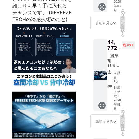
販売価
2026
・イン
ルにつ
り到着
誰よりも早く手に入れる
年08
格
ナー
いて ・
時期が
こ
月
45,600
チャンスです。 (※FREEZE
シャ
の
リター
前後す
リ
円（税
ツ 1
タ
ン商品
る場合
TECHの冷感技術のこと)
ー
込）
セット
ン
はご支
詳細を見る
がござ
を
→39,67
■リター
選
援いた
います
択
2円（税
ン発送
す
だいた
ので何
る
込・送
スケ
順に6月
卒ご了
44,
料込）
ジュー
から順
承くだ
残り92
■内容
772
ルにつ
次発送
さい。
円
・
いて ・
いたし
【超早
FREEZ
リター
ます。
割
ETECH
ン商品
・但
18％OF
氷撃空
はご支
し、ご
F】ブラ
調エ
援いた
注文状
支援
ンケッ
アー
だいた
況、配
者：
トセッ
マッ
順に6月
8人
送状況
ト超早
ト 1
から順
の都合
お届
割
セット
次発送
け予
等によ
18％OF
・イン
定：
いたし
り到着
F 一般
2026
ナー
ます。
時期が
年08
販売価
シャ
・但
前後す
こ
月
格
ツ 1
の
し、ご
る場合
リ
54,600
セット
タ
注文状
がござ
ー
円（税
■リター
ン
況、配
詳細を見る
います
を
込）
ン発送
選
送状況
ので何
択
→44,77
スケ
す
の都合
卒ご了
る
2円（税
ジュー
等によ
承くだ