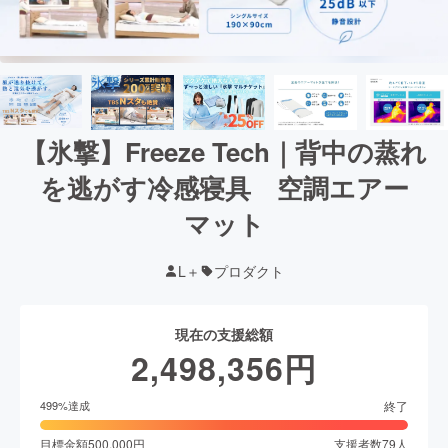
【氷撃】Freeze Tech｜背中の蒸れ
を逃がす冷感寝具 空調エアー
マット
L＋
プロダクト
現在の支援総額
2,498,356
円
終了
499
%達成
目標金額
500,000
円
支援者数
79
人