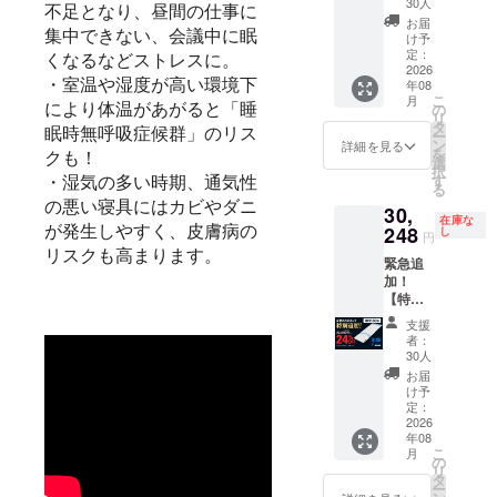
ト 1
はご支
30人
さい。
不足となり、昼間の仕事に
特価割
セット
援いた
お届
集中できない、会議中に眠
25％OF
・
だいた
け予
F 一般
FREEZ
定：
順に6月
くなるなどストレスに。
販売価
2026
ETECH
から順
・室温や湿度が高い環境下
年08
格
氷撃マ
次発送
こ
月
39,800
により体温があがると「睡
ルチ
の
いたし
リ
円（税
ケッ
タ
ます。
眠時無呼吸症候群」のリス
ー
込）
ト 1
ン
・但
詳細を見る
を
クも！
→29,85
セット
選
し、ご
択
0円（税
■リター
す
・湿気の多い時期、通気性
注文状
る
込・送
ン発送
況、配
の悪い寝具にはカビやダニ
30,
料込）
スケ
送状況
在庫な
が発生しやすく、皮膚病の
■内容
248
ジュー
し
の都合
円
・
ルにつ
等によ
リスクも高まります。
緊急追
FREEZ
いて ・
り到着
加！
ETECH
リター
時期が
【特価
氷撃空
ン商品
前後す
割
調エ
はご支
る場合
支援
24％OF
アー
援いた
がござ
者：
F】エ
マッ
だいた
30人
います
アー
ト 1
順に6月
ので何
お届
マット
セット
から順
け予
卒ご了
特価割
■リター
定：
次発送
承くだ
24％OF
2026
ン発送
いたし
さい。
年08
F 一般
スケ
ます。
こ
月
販売価
ジュー
の
・但
リ
格
ルにつ
タ
し、ご
ー
39,800
いて ・