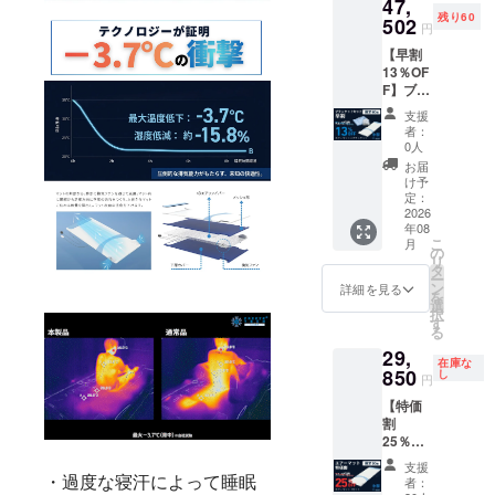
47,
込・送
ルにつ
り到着
さい。
残り60
料込）
502
いて ・
時期が
円
■内容
リター
前後す
【早割
・
ン商品
る場合
13％OF
FREEZ
はご支
がござ
F】ブラ
ETECH
援いた
います
ンケッ
氷撃空
だいた
ので何
支援
トセッ
調エ
順に6月
卒ご了
者：
ト早割
アー
から順
0人
承くだ
13％OF
マッ
次発送
さい。
お届
F 一般
ト 1
いたし
け予
販売価
セット
定：
ます。
格
2026
・
・但
年08
54,600
FREEZ
し、ご
こ
月
円（税
ETECH
の
注文状
リ
込）
氷撃マ
タ
況、配
ー
→47,50
ルチ
ン
送状況
詳細を見る
を
2円（税
ケッ
選
の都合
択
込・送
ト 1
す
等によ
る
料込）
セット
り到着
29,
■内容
■リター
時期が
在庫な
・
850
ン発送
し
前後す
円
FREEZ
スケ
る場合
【特価
ETECH
ジュー
がござ
割
氷撃空
ルにつ
います
25％OF
調エ
いて ・
ので何
F】エ
アー
リター
卒ご了
支援
アー
マッ
・過度な寝汗によって睡眠
ン商品
承くだ
者：
マット