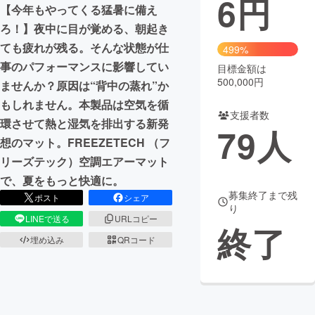
6
円
【今年もやってくる猛暑に備え
まちづくり・地域活性化
ろ！】夜中に目が覚める、朝起き
ても疲れが残る。そんな状態が仕
499%
事のパフォーマンスに影響してい
目標金額は
CAMPFIRE for Social Good
CAMPFIRE Creation
500,000円
ませんか？原因は“背中の蒸れ”か
CAMPFIREふるさと納税
machi-ya
コミュニティ
もしれません。本製品は空気を循
支援者数
環させて熱と湿気を排出する新発
79
人
想のマット。FREEZETECH （フ
リーズテック）空調エアーマット
で、夏をもっと快適に。
募集終了まで残
ポスト
シェア
り
LINEで送る
URLコピー
終了
埋め込み
QRコード