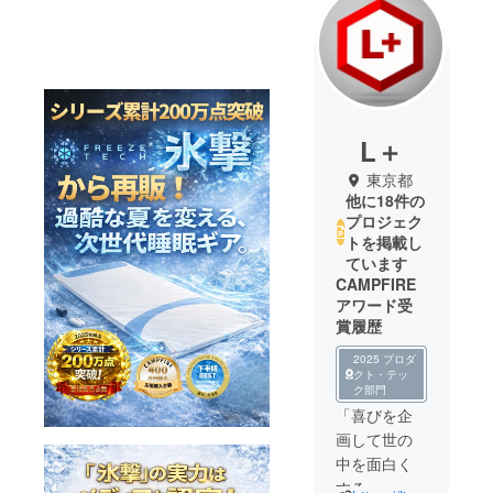
L＋
東京都
他に18件の
プロジェク
トを掲載し
ています
CAMPFIRE
アワード受
賞履歴
2025 プロダ
クト・テッ
ク部門
「喜びを企
画して世の
中を面白く
する」