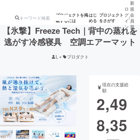
新
ロ
規
グ
会
プロジェクトを掲
はじ
プロジェクト
/
載するには
める
をさがす
イ
員
ン
登
【氷撃】Freeze Tech｜背中の蒸れを
録
逃がす冷感寝具 空調エアーマット
人気のプロ
注目のリ
注目の新着プロ
募集終了が近いプ
もうすぐ公開
L＋
プロダクト
ジェクト
ターン
ジェクト
ロジェクト
されます
アート・写真
音楽
現在の支援総
額
2,49
テクノロジー・ガジェット
ゲーム・サ
8,35
映像・映画
書籍・雑誌
ビジネス・起業
チャレンジ