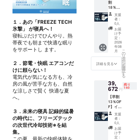
割
ETECH
M・L）
18％OF
氷撃空
からお
F】イン
調エ
選びい
支援
ナー
アー
ただけ
者：
１．あの「FREEZE TECH
シャツ
マッ
ます。
0人
セット
ト 1
氷撃」 が寝具へ！
■リター
お届
超早割
セット
ン発送
け予
寝転ぶだけでひんやり。熱
18％OF
・アー
定：
スケ
帯夜でも朝まで快適な眠り
F 一般
2026
ムカ
ジュー
年08
販売価
バー 1
ルにつ
をサポートし ます。
こ
月
格
セット
の
いて ・
リ
45,600
★アー
タ
リター
ー
円（税
２．節電・快眠 エアコンだ
ムカ
ン
ン商品
詳細を見る
を
込）
バーは
選
はご支
けに頼らない！
択
→37,39
色
す
援いた
る
電気代が気になる方も、冷
2円（税
（白・
だいた
39,
込・送
黒）、
房の風が苦手な方も、自然
順に6月
残り
料込）
672
サイズ
160
から順
円
な涼しさで賢く 快適な夏
■内容
（S・
次発送
【早割
へ。
・
M・L）
いたし
13％OF
FREEZ
からお
ます。
F】イン
ETECH
選びい
・但
３．未来の寝具 記録的猛暑
ナー
氷撃空
ただけ
し、ご
支援
シャツ
調エ
の時代に、フリーズテック
ます。
注文状
者：
セット
アー
■リター
0人
況、配
の次世代冷却技術※を結
早割
マッ
ン発送
送状況
お届
集。
13％OF
ト 1
スケ
け予
の都合
F 一般
セット
定：
ジュー
この夏、最新の快眠体験を
等によ