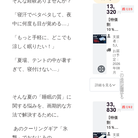
そんな経験ありませんか？
する喜び、
13,
様々な企業
残り25
320
円
「寝汗でベタベタして、夜
とともに生
【特価
中に何度も目が覚める…」
み出す喜
割
10％OF
び。
F】ブラ
「もっと手軽に、どこでも
支援
ンケッ
者：
世界中に商
ト特価
涼しく眠りたい！」
5人
割
品を流通さ
お届
10％OF
け予
せるマーケ
F 一般
「夏場、テントの中が暑す
定：
ティングの
販売価
2026
ぎて、寝付けない…」
年08
格
プロフェッ
こ
月
14,800
の
ショナル企
リ
円（税
タ
ー
込）
業として
ン
詳細を見る
を
→13,32
選
商品を買う
択
0円（税
す
そんな夏の「睡眠の質」に
る
満足を超え
込・送
33,
料込）
た喜びの刺
関する悩みを、画期的な方
残り92
■内容
830
円
激を世界中
・
法で解決するために。
【特価
に届けてい
FREEZ
割
ETECH
15％OF
あのクーリングギア「氷
氷撃マ
F】エ
ルチ
支援
撃」でおなじみの
アー
ケッ