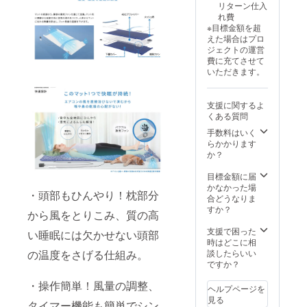
リターン仕入
から順
れ費
次発送
※目標金額を超
いたし
えた場合はプロ
ます。
ジェクトの運営
・但
費に充てさせて
し、ご
いただきます。
注文状
況、配
送状況
支援に関するよ
の都合
くある質問
等によ
り到着
手数料はいく
時期が
らかかります
前後す
か？
る場合
がござ
目標金額に届
います
かなかった場
・頭部もひんやり！枕部分
ので何
合どうなりま
卒ご了
すか？
から風をとりこみ、質の高
承くだ
さい。
支援で困った
い睡眠には欠かせない頭部
時はどこに相
の温度をさげる仕組み。
談したらいい
ですか？
・操作簡単！風量の調整、
ヘルプページを
見る
タイマー機能も簡単でシン