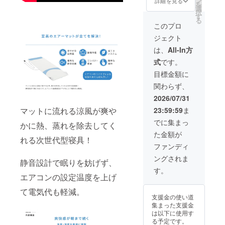
ン
注文状
詳細を見る
を
円（税
リター
選
況、配
択
込）
ン商品
す
送状況
る
→30,24
はご支
の都合
このプロ
8円（税
援いた
等によ
ジェクト
込・送
だいた
り到着
料込）
順に6月
時期が
は、
All-In方
■内容
から順
前後す
式
です。
・
次発送
る場合
FREEZ
いたし
がござ
目標金額に
ETECH
ます。
います
関わらず、
氷撃空
・但
ので何
調エ
し、ご
卒ご了
2026/07/31
アー
注文状
承くだ
23:59:59
ま
マットに流れる涼風が爽や
マッ
況、配
さい。
ト 1
送状況
でに集まっ
かに熱、蒸れを除去してく
セット
の都合
た金額が
■リター
等によ
れる次世代型寝具！
ン発送
り到着
ファンディ
スケ
時期が
ングされま
ジュー
前後す
静音設計で眠りを妨げず、
ルにつ
る場合
す。
いて ・
エアコンの設定温度を上げ
がござ
リター
います
て電気代も軽減。
ン商品
ので何
支援金の使い道
はご支
卒ご了
集まった支援金
援いた
承くだ
は以下に使用す
だいた
さい。
る予定です。
順に6月