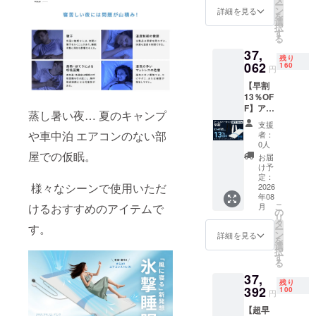
ー
円（税
いて ・
ン
る場合
詳細を見る
を
込）
リター
選
がござ
択
→34,93
ン商品
す
います
る
2円（税
はご支
ので何
37,
込・送
援いた
卒ご了
残り
料込）
062
だいた
160
承くだ
円
■内容
順に6月
さい。
【早割
・
から順
13％OF
FREEZ
次発送
F】アー
ETECH
いたし
蒸し暑い夜… 夏のキャンプ
ムカ
氷撃空
ます。
支援
バー
調エ
・但
や車中泊 エアコンのない部
者：
セット
アー
し、ご
0人
早割
屋での仮眠。
マッ
注文状
お届
13％OF
ト 1
況、配
け予
F 一般
セット
定：
送状況
様々なシーンで使用いただ
販売価
2026
・アー
の都合
年08
格
ムカ
等によ
こ
けるおすすめのアイテムで
月
42,600
バー 1
の
り到着
リ
円（税
セット
タ
時期が
す。
ー
込）
★アー
ン
前後す
詳細を見る
を
→37,06
ムカ
選
る場合
択
2円（税
バーは
す
がござ
る
込・送
色
います
37,
料込）
（白・
ので何
残り
■内容
392
黒）、
100
卒ご了
円
・
サイズ
承くだ
【超早
FREEZ
（S・
さい。