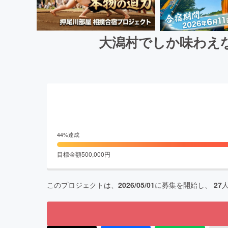
大潟村でしか味わえ
44
%達成
目標金額
500,000
円
このプロジェクトは、
2026/05/01
に募集を開始し、
27