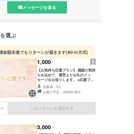
メッセージを送る
を選ぶ
標金額未達でもリターンが届きます
(All-in方式)
1,000
円
【お気持ち応援プラン】 感謝の気持
ちを込めて、運営よりお礼のメッ
セージをお送りします。 ※応援プラ
ンは価格に関わらず内容は同じで
支援者：4人
す。
お届け予定：2026年06月
このリターンを選択する
る
3,000
円