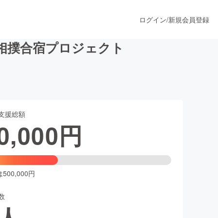
ログイン
/
新規会員登録
相撲合宿プロジェクト
うすぐ公開されます
支援総額
プロダクト
0,000
円
ファッション
スポーツ
00,000円
数
ア
ソーシャルグッド
人