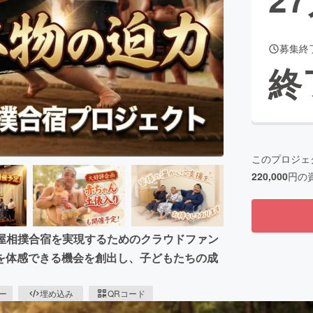
募集終
CAMPFIRE for Social Good
CAMPFIRE Creation
終
CAMPFIREふるさと納税
machi-ya
コミュニティ
このプロジェ
220,000
円の
川部屋相撲合宿を実現するためのクラウドファン
を体感できる機会を創出し、子どもたちの成
ピー
埋め込み
QRコード