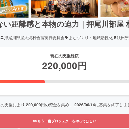
ない距離感と本物の迫力｜押尾川部屋 
押尾川部屋大潟村合宿実行委員会
まちづくり・地域活性化
秋田県
現在の支援総額
220,000
円
人の支援により
220,000
円の資金を集め、
2026/06/14
に募集を終了しま
もう一度プロジェクトをやってほしい