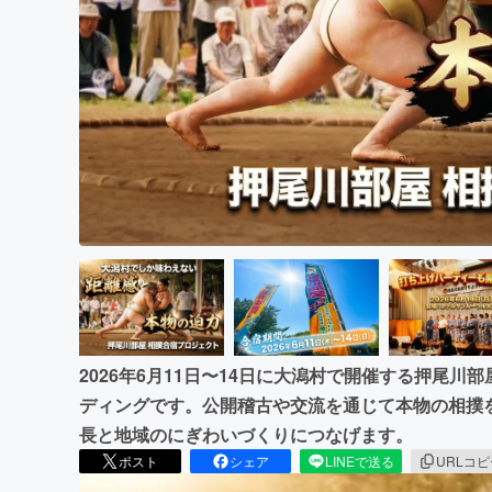
まちづくり・地域活性化
2026年6月11日〜14日に大潟村で開催する押尾
ディングです。公開稽古や交流を通じて本物の相撲
長と地域のにぎわいづくりにつなげます。
ポスト
シェア
LINEで送る
URLコ