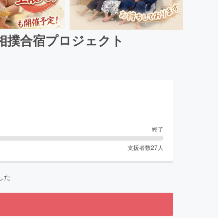
相撲合宿プロジェクト
終了
支援者数
27
人
した