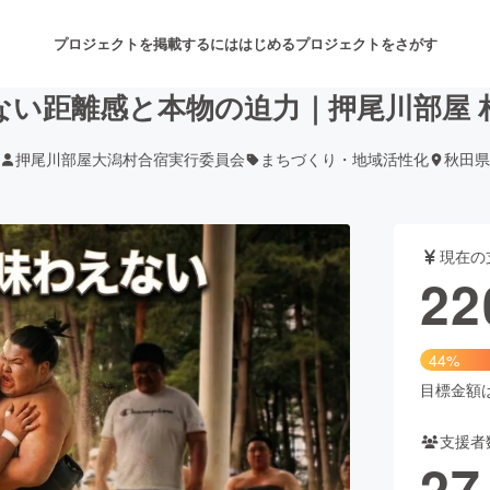
プロジェクトを掲載するには
はじめる
プロジェクトをさがす
ない距離感と本物の迫力｜押尾川部屋 
押尾川部屋大潟村合宿実行委員会
まちづくり・地域活性化
秋田県
注目のリターン
注目の新着プロジェクト
募集終了が近いプロジェクト
も
現在の
音楽
舞台・パフォーマンス
22
ゲーム・サービス開発
フード・飲食店
44%
書籍・雑誌出版
アニメ・漫画
目標金額は5
支援者
チャレンジ
ビューティー・ヘルスケ
27