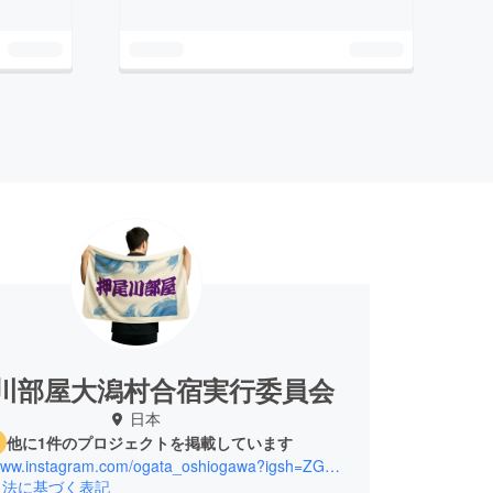
川部屋大潟村合宿実行委員会
日本
他に1件のプロジェクトを掲載しています
https://www.instagram.com/ogata_oshiogawa?igsh=ZGR1a3FwaHh2ejZ3&utm_source=qr
引法に基づく表記