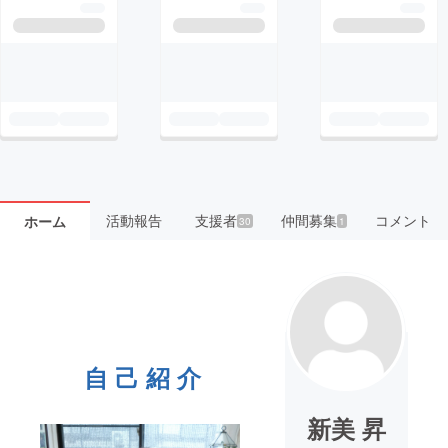
活動報告
支援者
仲間募集
コメント
ホーム
30
1
自 己 紹 介
新美 昇