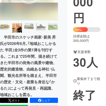
000
まちづくり・地域活性化
円
CAMPFIRE for Social Good
CAMPFIRE Creation
54%
CAMPFIREふるさと納税
machi-ya
コミュニティ
目標金額は
半田市のスケッチ画家･新美 昇
300,000円
氏が2026年6月､｢地域おこしかる
た 半田｣全3作の第1弾を刊行す
支援者数
る。これまで25年間、描き続けて
30
人
きた半田市の街角の風景や建物、
歴史的建造物、由緒ある神社･仏
閣、観光名所等を踏まえ、半田市
募集終了まで残
の歴史・文化・産業を身近な｢か
り
るた｣によって再発見・再認識、
終了
地域おこしを図る。
ポスト
シェア