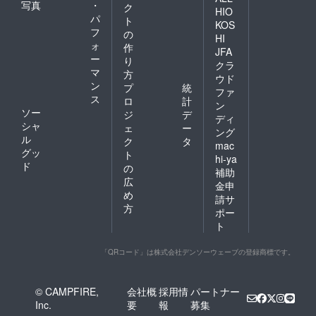
写真
・
ク
HIO
パ
ト
KOS
フ
の
HI
ォ
作
JFA
ー
り
クラ
マ
方
ウド
ン
プ
統
ファ
ス
ロ
計
ン
ソー
ジ
デ
ディ
シャ
ェ
ー
ング
ル
ク
タ
mac
グッ
ト
hi-ya
ド
の
補助
広
金申
め
請サ
方
ポー
ト
「QRコード」は株式会社デンソーウェーブの登録商標です。
© CAMPFIRE,
会社概
採用情
パートナー
Inc.
要
報
募集