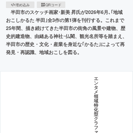
埋め込み
QRコード
半田市のスケッチ画家･新美 昇氏が2026年6月､｢地域
おこしかるた 半田｣全3作の第1弾を刊行する。これまで
25年間、描き続けてきた半田市の街角の風景や建物、歴
史的建造物、由緒ある神社･仏閣、観光名所等を踏まえ、
半田市の歴史・文化・産業を身近な｢かるた｣によって再
発見・再認識、地域おこしを図る。
エ
ン
タ
メ
領
域
特
化
型
ク
ラ
フ
ァ