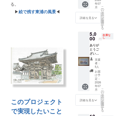
メッ
る。
年07
セー
こ
月
ジ」を
の
▶
絵で残す東浦の風景
◀
リ
お手紙
タ
ー
でお送
ン
詳細を見る
を
りしま
選
択
す。
す
る
②-1 新
5,0
美 昇ス
在庫な
ケッチ
00
し
円
画「地
ありが
域おこ
とうご
しかる
ざいま
た 半
す。 ①
田」を2
支援
感謝の
部、
者：
気持ち
②-2 新
5人
を込め
美 昇ス
お届
て「お
ケッチ
け予
礼の
画 原画
定：
メッ
2026
を額装
年07
セー
(写真は
こ
月
ジ」を
一例)し
の
リ
お手紙
て１
タ
ー
でお送
部、
このプロジェクト
ン
詳細を見る
を
りしま
②-3 新
選
択
す。
美 昇鍛
す
で実現したいこと
る
②-1 新
金作品
美 昇ス