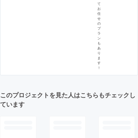
て
お
任
せ
の
プ
ラ
ン
も
あ
り
ま
す
！
このプロジェクトを見た人はこちらもチェックし
ています