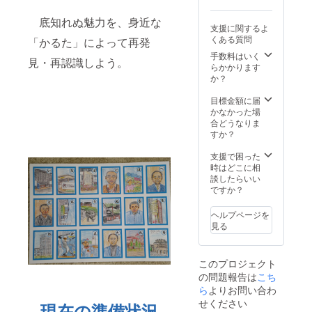
す。
援者様
い。お
のお名
底知れぬ魅力を、身近な
願いい
支援に関するよ
前を記
たしま
くある質問
「かるた」によって再発
載した
す。
ポスト
手数料はいく
見・再認識しよう。
カード
らかかります
を同封
か？
送付い
たしま
目標金額に届
す。
かなかった場
ご支援
合どうなりま
時、備
すか？
考欄に
｢掲載を
支援で困った
希望さ
時はどこに相
れるお
談したらいい
名前｣を
ですか？
必ずご
記入く
ヘルプページを
ださ
見る
い。お
願いい
たしま
このプロジェクト
す。
の問題報告は
こち
ら
よりお問い合わ
せください
現在の準備状況