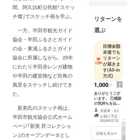
間、阿久比町公民館｢スケッ
チ燦｣でスケッチ画を学ぶ。
リターンを
選ぶ
一方、半田市観光ガイド
協会・半田ふるさとガイド
目標金額
の会・東浦ふるさとガイド
未達でも
協会に所属しながら、25年
リターン
が届きま
にわたり半田赤レンガ建物
す
(All-in
や半田の建造物など街角の
方式)
1,000
風景をスケッチし続けてき
円
た。
ありがとうござ
います。 ①感謝
の気持ちを込め
新美氏のスケッチ画は、
て「お礼のメッ
支援者：4人
セージ」をお手
半田市観光協会公式ホーム
お届け予定：
紙でお送りしま
こ
2026年07月
の
す。 ②支援者様
ページ｢新美 昇コレクショ
リ
タ
のお名前を記載
ー
ン
したポストカー
詳細を見る
ン｣のオープンデータとし
を
選
ドを同封送付い