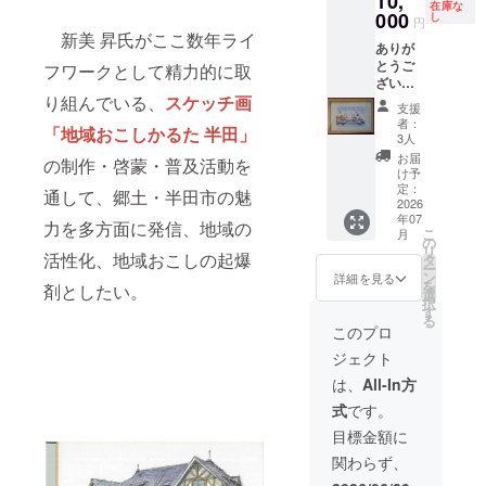
10,
１部(写
在庫な
ケッチ
000
真は一
し
円
画「地
例)、ご
新美 昇氏がここ数年ライ
ありが
域おこ
指定の
とうご
しかる
フワークとして精力的に取
送り先
ざいま
た 半
(日本国
す。 ①
り組んでいる、
スケッチ画
田」を
内)にお
支援
感謝の
１部、
送りい
者：
「地域おこしかるた 半田」
気持ち
②-2 新
たしま
3人
を込め
美 昇ス
す。
お届
の制作・啓蒙・普及活動を
て「お
ケッチ
②-2【
け予
礼の
画 原画
定：
額装し
通して、郷土・半田市の魅
メッ
2026
を額装
たス
年07
セー
(写真は
ケッチ
力を多方面に発信、地域の
こ
月
ジ」を
一例)し
の
画 原
リ
お手紙
活性化、地域おこしの起爆
て１
タ
画】
ー
でお送
部、ご
ン
サ
詳細を見る
を
剤としたい。
りしま
指定の
選
イズ：
択
す。
送り先
す
約27㎝×
る
②-1 新
(日本国
約20
このプロ
美 昇ス
内)にお
㎝、素
ジェクト
ケッチ
送りい
材： 木
画「地
たしま
製
は、
All-In方
域おこ
す。
②-3【
式
です。
しかる
②-2
鍛金作
た 半
【額装
品】
目標金額に
田」を2
したス
サ
関わらず、
部、
ケッチ
イズ：
②-2 新
画 原