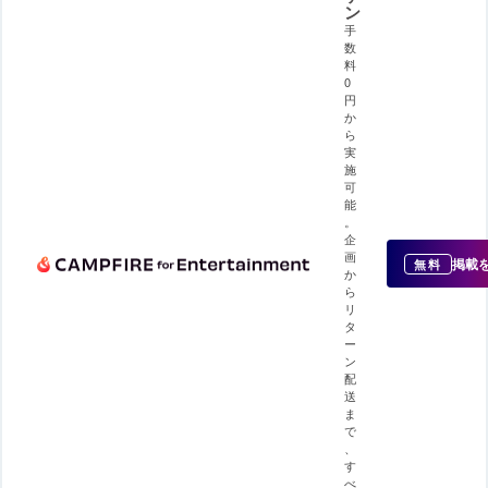
ン
手
数
料
0
円
か
ら
実
施
可
能
。
企
画
掲載
無料
か
ら
リ
タ
ー
ン
配
送
ま
で
、
す
べ