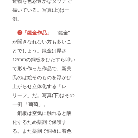
造物を色彩豊かなタッチで
描いている。写真(上)は一
例。
❷「鍛金作品」
“鍛金”
が聞きなれない方も多いこ
とでしょう。鍛金は厚さ
12mmの銅板をひたすら叩い
て形を作った作品で、新美
氏のは絵そのものを浮かび
上がらせ立体化する「レ
リーフ」だ。写真(下)はその
一例 「葡萄」。
銅板は空気に触れると酸
化するため薬剤で保護す
る。また薬剤で銅板に着色