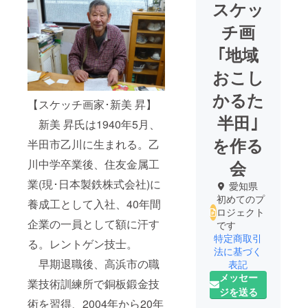
スケッ
チ画
｢地域
おこし
かるた
【スケッチ画家･新美 昇】
半田｣
新美 昇氏は1940年5月、
を作る
半田市乙川に生まれる。乙
会
川中学卒業後、住友金属工
業(現･日本製鉄株式会社)に
愛知県
初めてのプ
養成工として入社、40年間
ロジェクト
企業の一員として額に汗す
です
特定商取引
る。レントゲン技士。
法に基づく
早期退職後、高浜市の職
表記
メッセー
業技術訓練所で銅板鍛金技
ジを送る
術を習得、2004年から20年