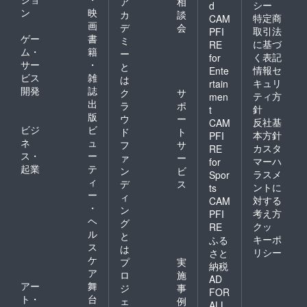
ア
相
シー
d
ン
映
カ
談
特定商
CAM
画
デ
会
取引法
PFI
ゲー
書
ミ
に基づ
RE
ム・
籍
ー
く表記
for
サー
・
と
情報セ
Ente
ビス
雑
は
キュリ
rtain
開発
誌
ク
サ
ティ方
men
出
ラ
ポ
針
t
版
ウ
ー
反社基
CAM
ビジ
ビ
ド
ト
本方針
PFI
ネ
ュ
フ
サ
カスタ
RE
ス・
ー
ァ
ー
マーハ
for
起業
テ
ン
ビ
ラスメ
Spor
ィ
デ
ス
ントに
ts
ー
ィ
対する
CAM
・
ン
考え方
PFI
ヘ
グ
クッ
RE
ル
と
キーポ
ふる
ス
は
リシー
さと
ケ
プ
実
納税
ア
ロ
施
AD
アー
舞
ジ
事
FOR
ト・
台
ェ
例
ALL