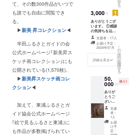
択
す
たします。 ご
て、その数300作品がいつで
る
支援時、備考欄
3,000
も誰でも自由に閲覧でき
に｢掲載を希望さ
円
れるお名前｣を必
る。
ありがとうござ
ずご記入くださ
います。 ①感謝
い。お願いいた
▶
新美 昇コレクション
◀
の気持ちを込め
します。
て「お礼のメッ
支援者：17人
セージ」をお手
半田ふるさとガイドの会
お届け予定：
紙でお送りしま
こ
2026年07月
の
す。 ②新美 昇ス
公式ホームページ｢新美昇ス
リ
タ
ケッチ画「地域
ー
ン
おこしかるた 半
詳細を見る
ケッチ画コレクション｣にも
を
選
田」を１部、ご
択
す
公開されている(1,570枚)。
指定の送り先(日
る
本国内)にお送り
50,
▶
新美昇スケッチ画コレ
いたします。 ③
残り1
000
支援者様のお名
円
クション
◀
前を記載したポ
ありが
ストカードを同
とうご
封送付いたしま
ざいま
す。 ご支援
加えて、東浦ふるさとガ
す。 ①
時、備考欄に｢掲
支援
感謝の
載を希望される
者：
イド協会公式ホームページ
気持ち
1人
お名前｣を必ずご
を込め
｢絵で見るふるさと東浦｣に
記入ください。
お届
て「お
け予
お願いいたしま
礼の
も作品が多数掲げられてい
定：
す。
2026