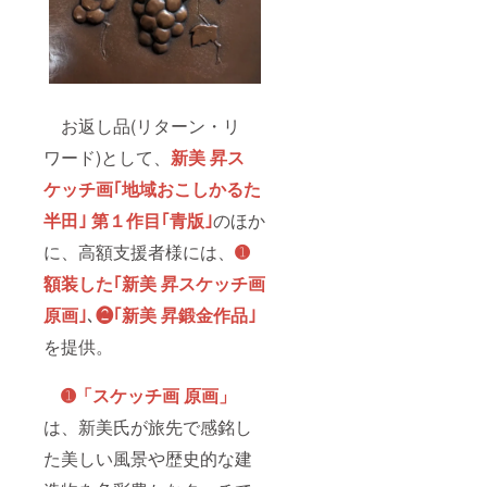
お返し品(リターン・リ
ワード)として、
新美 昇ス
ケッチ画｢地域おこしかるた
半田｣ 第１作目｢青版｣
のほか
に、高額支援者様には、
➊
額装した｢新美 昇スケッチ画
原画｣
､
❷｢新美 昇鍛金作品｣
を提供。
➊「スケッチ画 原画」
は、新美氏が旅先で感銘し
た美しい風景や歴史的な建