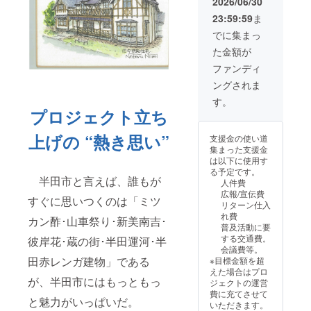
約40㎝×
2026/06/30
美 昇ス
画】
約37
23:59:59
ま
ケッチ
サ
㎝、素
画 原画
イズ：
材： 木
でに集まっ
を額装
約27㎝×
製 ③支
た金額が
(写真は
約20
援者様
一例)し
㎝、素
のお名
ファンディ
て１
材： 木
前を記
ングされま
部、ご
製 ③支
載した
指定の
援者様
ポスト
す。
送り先
のお名
プロジェクト立ち
カード
(日本国
前を記
を同封
内)にお
載した
送付い
上げの “熱き思い”
支援金の使い道
送りい
ポスト
たしま
集まった支援金
たしま
カード
す。
は以下に使用す
す。
を同封
ご支援
る予定です。
②-2
送付い
時、備
半田市と言えば、誰もが
人件費
【額装
たしま
考欄に
広報/宣伝費
したス
す。
すぐに思いつくのは「ミツ
｢掲載を
リターン仕入
ケッチ
ご支援
希望さ
れ費
カン酢･山車祭り･新美南吉･
画 原
時、備
れるお
普及活動に要
画】
考欄に
名前｣を
する交通費。
彼岸花･蔵の街･半田運河･半
サ
｢掲載を
必ずご
会議費等。
イズ：
希望さ
記入く
田赤レンガ建物」である
※目標金額を超
約27㎝×
れるお
ださ
えた場合はプロ
約20
名前｣を
い。お
が、半田市にはもっともっ
ジェクトの運営
㎝、素
必ずご
願いい
費に充てさせて
材： 木
記入く
と魅力がいっぱいだ。
たしま
いただきます。
製 ③支
ださ