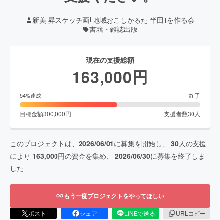
新美 昇スケッチ画｢地域おこしかるた 半田｣を作る会
書籍・雑誌出版
現在の支援総額
163,000
円
終了
54
%達成
目標金額
300,000
円
支援者数
30
人
このプロジェクトは、
2026/06/01
に募集を開始し、
30
人の支援
により
163,000
円の資金を集め、
2026/06/30
に募集を終了しま
した
もう一度プロジェクトをやってほしい
ポスト
シェア
LINEで送る
URLコピー