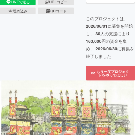
LINEで送る
URLコピー
埋め込み
QRコード
このプロジェクトは、
2026/06/01
に募集を開始
し、
30
人の支援により
163,000
円の資金を集
め、
2026/06/30
に募集を
終了しました
もう一度プロジェク
トをやってほしい