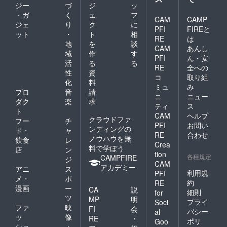
ジー
づ
ジ
ッ
・ガ
く
ェ
フ
CAM
CAMP
ジェ
り
ク
に
PFI
FIREと
ット
・
ト
相
RE
は
地
を
談
CAM
あんし
域
作
す
PFI
ん・安
活
る
る
RE
全への
性
資
コ
取り組
化
料
ミュ
み
プロ
音
請
ニ
ニュー
ダク
楽
求
ティ
ス
ト
CAM
ヘルプ
クラウドファ
フー
チ
PFI
お問い
ンディングの
ド・
ャ
RE
合わせ
ノウハウを無
飲食
レ
Crea
料で学ぼう
店
ン
tion
各種規定
CAMPFIRE
ジ
CAM
アカデミー
アニ
ス
利用規
PFI
メ・
ポ
約
RE
漫画
ー
CA
説
細則
for
ツ
MP
明
プライ
Soci
ファ
映
FI
会
バシー
al
ッ
像
RE
・
ポリ
Goo
ショ
・