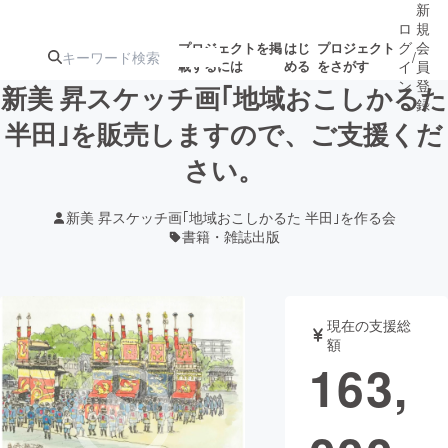
新
ロ
規
グ
会
プロジェクトを掲
はじ
プロジェクト
/
載するには
める
をさがす
イ
員
ン
登
新美 昇スケッチ画｢地域おこしかるた
録
半田｣を販売しますので、ご支援くだ
さい。
人気のプロ
注目のリ
注目の新着プロ
募集終了が近いプ
もうすぐ公開
ジェクト
ターン
ジェクト
ロジェクト
されます
新美 昇スケッチ画｢地域おこしかるた 半田｣を作る会
書籍・雑誌出版
アート・写真
音楽
テクノロジー・ガジェット
ゲーム・サ
現在の支援総
額
163,
映像・映画
書籍・雑誌
ビジネス・起業
チャレンジ