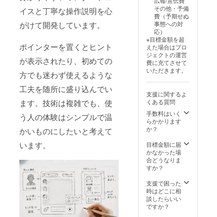
広報/宣伝費
リース
限定
その他・予備
イスと丁寧な操作説明を心
日から3
ベータ
費（予期せぬ
年間の
アクセ
がけて開発しています。
事態への対
期間を
ス権付
応）
保証し
き ■ 開
※目標金額を超
ます ※1
発進捗
ポインターを置くとヒント
えた場合はプロ
日30回
の限定
ジェクトの運営
までの
レポー
が表示されたり、初めての
費に充てさせて
会話制
トをお
いただきます。
限あり
方でも迷わず使えるような
届け
（通常
工夫を随所に盛り込んでい
プラン
支援に関するよ
は50回
ます。技術は複雑でも、使
くある質問
を予
定） ■
手数料はいく
う人の体験はシンプルで温
一般公
らかかります
開より
か？
かいものにしたいと考えて
最大1年
早い、
います。
目標金額に届
支援者
かなかった場
限定
合どうなりま
ベータ
すか？
アクセ
ス権付
支援で困った
き ■ 開
時はどこに相
発進捗
談したらいい
の限定
ですか？
レポー