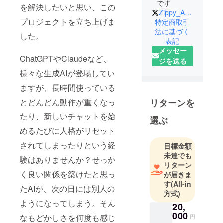
です
を解決したいと思い、この
Zippy_AI_Lab
プロジェクトを立ち上げま
特定商取引
法に基づく
した。
表記
メッセー
ChatGPTやClaudeなど、
ジを送る
様々な生成AIが登場してい
ますが、長時間使っている
リターンを
とどんどん動作が重くなっ
たり、新しいチャットを始
選ぶ
めるたびに人格がリセット
されてしまったりという経
目標金額
未達でも
験はありませんか？せっか
リターン
く良い関係を築けたと思っ
が届きま
す
(All-in
たAIが、次の日には別人の
方式)
ようになってしまう。そん
20,
000
なもどかしさを何度も感じ
円