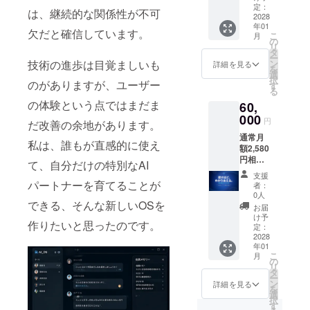
「アー
日から
定：
は、継続的な関係性が不可
リーサ
2028
起算し
年01
ポー
て1年
欠だと確信しています。
こ
月
ターラ
間） ※
の
リ
イセン
リリー
タ
ー
ス（2
ス予定
ン
技術の進歩は目覚ましいも
詳細を見る
を
年）」
日は
選
択
をご提
のがありますが、ユーザー
2028年
す
る
供しま
1月1日
の体験という点ではまだま
60,
す。 ※
です。
ライセ
000
これよ
円
だ改善の余地があります。
ンス期
り早く
通常月
間はリ
リリー
私は、誰もが直感的に使え
額2,580
リース
スされ
円相当
日から2
た場合
て、自分だけの特別なAI
のとこ
年間で
も、リ
支援
ろ、ご
す（有
パートナーを育てることが
リース
者：
支援者
効期
日から1
0人
の方に
できる、そんな新しいOSを
限：リ
年間の
お届
AI_OS
リース
期間を
け予
作りたいと思ったのです。
「アー
日から
定：
保証し
リーサ
2028
起算し
ます ※1
年01
ポー
て2年
日30回
こ
月
ターラ
間） ※
の
までの
リ
イセン
リリー
タ
会話制
ー
ス（3
ス予定
ン
限あり
詳細を見る
を
年）」
日は
選
（通常
択
をご提
2028年
す
プラン