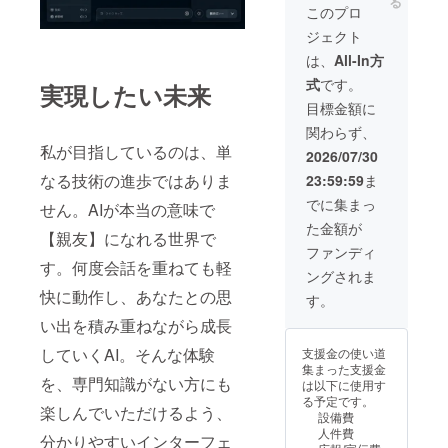
る
供しま
1月1日
は50回
このプロ
す。 ※
です。
を予
ジェクト
ライセ
これよ
定） ■
ンス期
り早く
一般公
は、
All-In方
間はリ
リリー
開より
式
です。
リース
実現したい未来
スされ
最大1年
日から3
た場合
早い、
目標金額に
年間で
も、リ
支援者
関わらず、
す（有
リース
限定
私が目指しているのは、単
効期
日から2
ベータ
2026/07/30
限：リ
年間の
アクセ
なる技術の進歩ではありま
23:59:59
ま
リース
期間を
ス権付
日から
保証し
き ■ 開
でに集まっ
せん。AIが本当の意味で
起算し
ます ※1
発進捗
た金額が
て3年
日30回
の限定
【親友】になれる世界で
間） ※
までの
レポー
ファンディ
リリー
会話制
す。何度会話を重ねても軽
トをお
ングされま
ス予定
限あり
届け
快に動作し、あなたとの思
日は
（通常
す。
2028年
プラン
い出を積み重ねながら成長
1月1日
は50回
です。
を予
していくAI。そんな体験
支援金の使い道
これよ
定） ■
集まった支援金
り早く
一般公
を、専門知識がない方にも
は以下に使用す
リリー
開より
る予定です。
スされ
最大1年
楽しんでいただけるよう、
設備費
た場合
早い、
人件費
も、リ
分かりやすいインターフェ
支援者