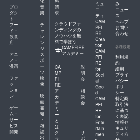
化
料
ミュ
み
プロ
音
請
ニ
ニュー
ダク
楽
求
ティ
ス
ト
CAM
ヘルプ
クラウドファ
フー
チ
PFI
お問い
ンディングの
ド・
ャ
RE
合わせ
ノウハウを無
飲食
レ
Crea
料で学ぼう
店
ン
tion
各種規定
CAMPFIRE
ジ
CAM
アカデミー
アニ
ス
利用規
PFI
メ・
ポ
約
RE
漫画
ー
CA
説
細則
for
ツ
MP
明
プライ
Soci
ファ
映
FI
会
バシー
al
ッ
像
RE
・
ポリ
Goo
ショ
・
ア
相
シー
d
ン
映
カ
談
特定商
CAM
画
デ
会
取引法
PFI
ゲー
書
ミ
に基づ
RE
ム・
籍
ー
く表記
for
サー
・
と
情報セ
Ente
ビス
雑
は
キュリ
rtain
開発
誌
ク
サ
ティ方
men
出
ラ
ポ
針