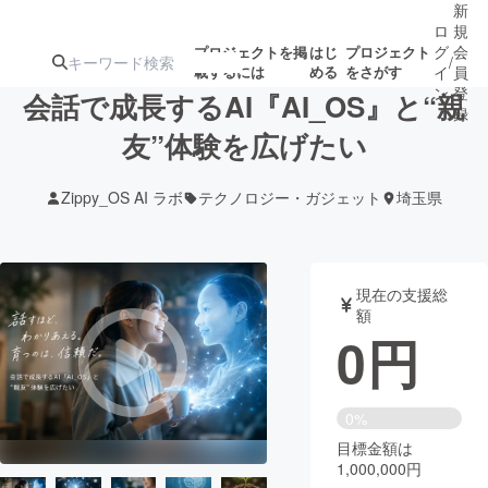
新
ロ
規
グ
会
プロジェクトを掲
はじ
プロジェクト
/
載するには
める
をさがす
イ
員
ン
登
会話で成長するAI『AI_OS』と“親
録
友”体験を広げたい
人気のプロ
注目のリ
注目の新着プロ
募集終了が近いプ
もうすぐ公開
Zippy_OS AI ラボ
テクノロジー・ガジェット
埼玉県
ジェクト
ターン
ジェクト
ロジェクト
されます
アート・写真
音楽
現在の支援総
額
0
円
テクノロジー・ガジェット
ゲーム・サ
映像・映画
書籍・雑誌
0%
目標金額は
1,000,000円
ビジネス・起業
チャレンジ