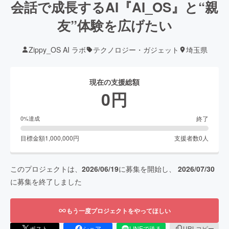
会話で成長するAI『AI_OS』と“親
友”体験を広げたい
Zippy_OS AI ラボ
テクノロジー・ガジェット
埼玉県
現在の支援総額
0
円
終了
0
%達成
目標金額
1,000,000
円
支援者数
0
人
このプロジェクトは、
2026/06/19
に募集を開始し、
2026/07/30
に募集を終了しました
もう一度プロジェクトをやってほしい
ポスト
シェア
LINEで送る
URLコピー