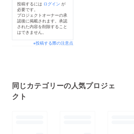
投稿するには
ログイン
が
バーで24時間稼働開
必要です。
始・HTTPS対応済み
プロジェクトオーナーの承
認後に掲載されます。承認
（セキュリティ対策完
された内容を削除すること
了）・Stripe決済シス
はできません。
テムの本番審査中（通
※投稿する際の注意点
過次第、販売開始しま
す）・独自ドメイン
「zippy-os.com」取得
済み〇 動画について
実際に僕がジッピーに
ボヤいたところから、
同じカテゴリーの人気プロジェ
ルナが仕事モードに突
クト
入して新規生徒募集の
投稿文を自動生成する
までの流れをノーカッ
トで撮りました。AIと
一緒に仕事する感じが
伝わると嬉しいです。