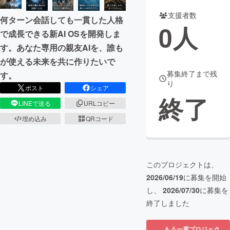
支援者数
何ターン会話しても一貫した人格
まちづくり・地域活性化
0
人
で成長できる新AI OSを開発しま
す。あなた専用の親友AIを、誰も
CAMPFIRE for Social Good
CAMPFIRE Creation
が使える未来を共に作りたいで
CAMPFIREふるさと納税
machi-ya
コミュニティ
募集終了まで残
す。
り
ポスト
シェア
終了
LINEで送る
URLコピー
埋め込み
QRコード
このプロジェクトは、
2026/06/19
に募集を開始
し、
2026/07/30
に募集を
終了しました
もう一度プロジェク