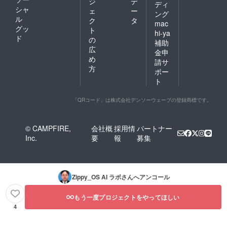
ジ
デ
ディ
シャ
ェ
ー
ング
ル
ク
タ
mac
グッ
ト
hi-ya
ド
の
補助
広
金申
め
請サ
方
ポー
ト
「QRコード」は株式会社デンソーウェーブの登録商標です。
© CAMPFIRE,
会社概
採用情
パートナー
Inc.
要
報
募集
Zippy_OS AI ラボ
さんへアンコール
もう一度プロジェクトをやってほしい
4