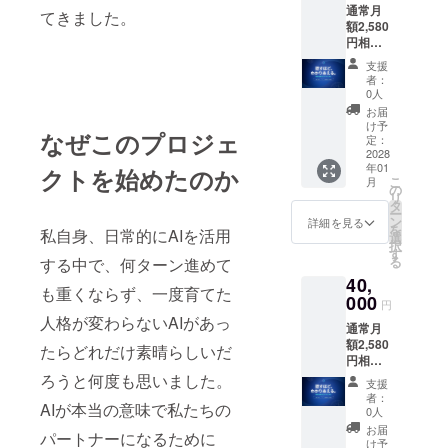
通常月
てきました。
額2,580
円相当
のとこ
支援
ろ、ご
者：
支援者
0人
の方に
お届
AI_OS
け予
なぜこのプロジェ
「アー
定：
リーサ
2028
年01
ポー
クトを始めたのか
こ
月
ターラ
の
リ
イセン
タ
ー
ス（1
ン
詳細を見る
を
私自身、日常的にAIを活用
年）」
選
択
をご提
す
る
する中で、何ターン進めて
供しま
40,
す。 ※
も重くならず、一度育てた
ライセ
000
円
ンス期
人格が変わらないAIがあっ
通常月
間はリ
額2,580
リース
たらどれだけ素晴らしいだ
円相当
日から1
のとこ
年間で
ろうと何度も思いました。
支援
ろ、ご
す（有
者：
AIが本当の意味で私たちの
支援者
効期
0人
の方に
限：リ
お届
パートナーになるために
AI_OS
リース
け予