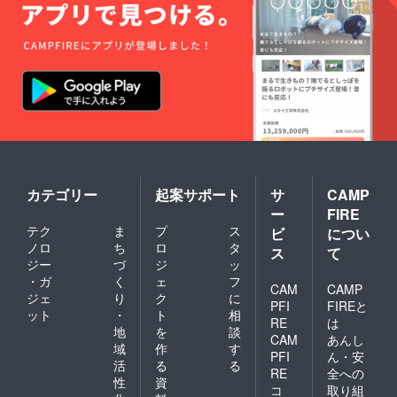
カテゴリー
起案サポート
サ
CAMP
ー
FIRE
テク
ま
プ
ス
ビ
につい
ノロ
ち
ロ
タ
ス
て
ジー
づ
ジ
ッ
・ガ
く
ェ
フ
CAM
CAMP
ジェ
り
ク
に
PFI
FIREと
ット
・
ト
相
RE
は
地
を
談
CAM
あんし
域
作
す
PFI
ん・安
活
る
る
RE
全への
性
資
コ
取り組