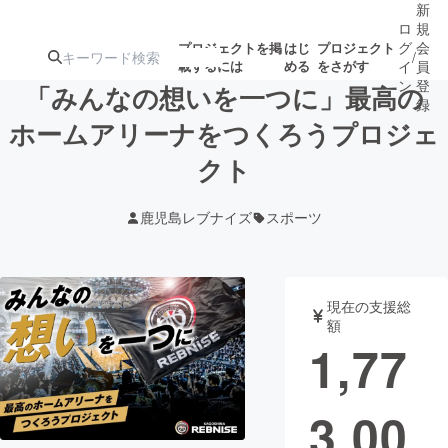
新
ロ
規
グ
会
プロジェクトを掲
はじ
プロジェクト
/
載するには
める
をさがす
イ
員
ン
登
「みんなの想いを一つに」最高の
録
ホームアリーナをつくろうプロジェ
クト
人気のプロ
注目のリ
注目の新着プロ
募集終了が近いプ
もうすぐ公開
ジェクト
ターン
ジェクト
ロジェクト
されます
鹿児島レブナイズ
スポーツ
アート・写真
音楽
現在の支援総
テクノロジー・ガジェット
ゲーム・サ
額
1,77
映像・映画
書籍・雑誌
3,00
ビジネス・起業
チャレンジ