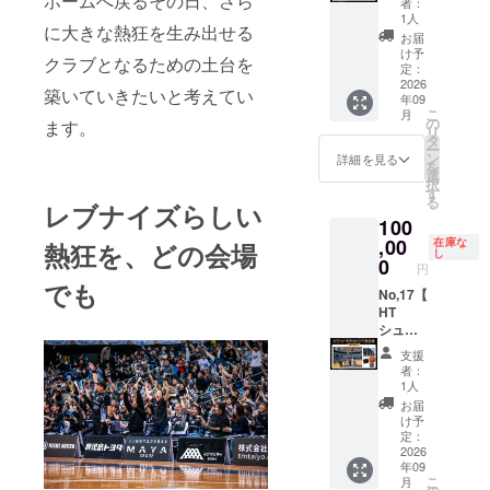
ホームへ戻るその日、さら
300mm
者：
チーム
参加
11cm×
×高さ
1人
に大きな熱狂を生み出せる
ハドル
権！ベ
縦
200mm
お届
に参加
ンチ横
8cm）
） ・ロ
け予
クラブとなるための土台を
し、選
のペア
・名前
定：
ゴス
手たち
観戦席
2026
入りの
テッ
築いていきたいと考えてい
年09
との集
つき：9
ぼり掲
カー
こ
月
合写真
月12日
出（掲
の
（サイ
ます。
リ
を撮影
(土)】
出後、
タ
ズ：横
ー
しま
・9月12
ご支援
ン
11cm×
詳細を見る
を
す。 ま
日プレ
者様へ
選
縦
択
るで
シーズ
お届け
す
8cm）
る
レブナイズらしい
チーム
ンゲー
いたし
・名前
100
の一員
ムのHT
ます）
入りの
になっ
での
,00
※掲出予
在庫な
熱狂を、どの会場
ぼり掲
し
たよう
シュー
定：9月
0
出（掲
円
な特別
トチャ
12日・
出後、
でも
な思い
レンジ
No,17【
13日 プ
ご支援
出をお
への参
HT
レシー
者様へ
楽しみ
加権 ・
シュー
ズン
お届け
くださ
プレ
トチャ
ゲーム
いたし
支援
い。 ※
シーズ
レンジ
会場外
ます）
者：
ご希望
ンゲー
参加
＜のぼ
※掲出予
1人
の選手
ム観戦
権！ベ
り詳細
定：9月
お届
を必ず
ペアチ
ンチ横
＞ 掲出
12日・
け予
お選び
ケット
のペア
名：縦
定：
13日 プ
くださ
（ベン
観戦席
2026
書き16
レシー
年09
い。 ※9
チ横）
つき：9
文字以
ズン
こ
月
月13日
・全選
月13日
内（ス