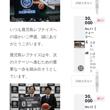
ー
ト 選手
影しま
ン
文字、
詳細を見る
を
と一緒
す。 ま
選
ロゴ等
択
にコー
るで
す
※掲載す
る
トへ入
チーム
るお名
30,
場し、
の一員
前につ
残り1
試合前
000
になっ
いては
円
の熱気
たよう
プロ
いつも鹿児島レブナイズへ
No,11【
を間近
な特別
ジェク
クォー
で体
な思い
ト終了
の温かいご声援、誠にあり
ター間
感！ さ
出をお
後に
のフ
らに、
楽しみ
メール
支援
がとうございます。
ラッグ
入場後
くださ
にてや
者：
ウェー
はチー
い。 ※
0人
り取り
ブ体
ムハド
選手の
を行い
お届
鹿児島レブナイズは今、次
験：9月
ルに参
指定は
け予
ます ※
12日
加し、
定：
のステージへ進むための重
できま
掲出内
(土)】
2026
選手た
せん。
容に
年09
・プレ
要な一歩を踏み出そうとし
ちとの
※9月12
よって
こ
月
シーズ
集合写
の
日(土)開
は、ク
リ
ています。
ンゲー
真を撮
タ
催プレ
ラブよ
ー
ム（試
影しま
ン
シーズ
詳細を見る
り修正
を
合中）
す。 ま
選
ンゲー
をお願
択
ウェー
るで
す
ム限定
いする
る
ブタイ
チーム
・限定
場合が
30,
ミング
の一員
デザイ
ござい
残り1
での旗
000
になっ
ンミニ
ます。
円
を担当
たよう
フラッ
※掲出終
No,12【
する権
な特別
グ（サ
了後、