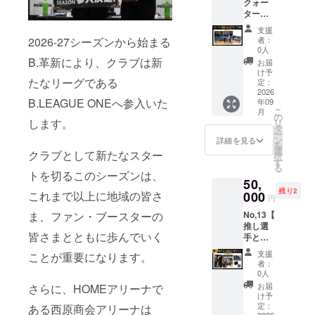
クォー
利 ・
な思い
イズ：
ご支援
ター間
ウェー
出をお
幅
者様へ
のフ
ブ中の
楽しみ
300mm
お届け
支援
ラッグ
写真
くださ
2026-27シーズンから始まる
×高さ
者：
いたし
ウェー
データ
い。 ※
0人
200mm
ます
ブ体
提供
B.革新により、クラブは新
選手の
） ・ロ
お届
験：9月
指定は
け予
ゴス
たなリーグである
13日
定：
できま
テッ
(日)】
2026
せん。
カー
B.LEAGUE ONEへ参入いた
年09
・プレ
※9月13
（サイ
こ
月
シーズ
の
日(日)開
ズ：横
します。
リ
ンゲー
タ
催プレ
11cm×
ー
ム（試
ン
シーズ
詳細を見る
縦
を
合中）
選
ンゲー
8cm）
クラブとして新たなスター
択
ウェー
す
ム限定
る
ブタイ
トを切るこのシーズンは、
・限定
50,
ミング
デザイ
残り2
での旗
これまで以上に地域の皆さ
000
ンミニ
円
を担当
フラッ
ま、ファン・ブースターの
No,13【
する権
グ（サ
推し選
利 ・
イズ：
皆さまとともに歩んでいく
手と一
ウェー
幅
緒に入
ブ中の
300mm
支援
ことが重要になります。
場プラ
写真
×高さ
者：
ン（全
データ
0人
200mm
年齢対
提供
） ・ロ
お届
さらに、HOMEアリーナで
象）：9
け予
ゴス
月12日
定：
ある西原商会アリーナは
テッ