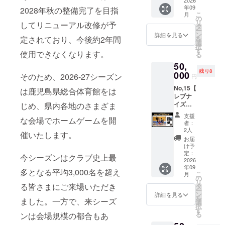
(土)】
2026
カー
年09
・試合
2028年秋の整備完了を目指
（サイ
こ
月
入場エ
の
ズ：横
リ
してリニューアル改修が予
スコー
タ
11cm×
ー
ト 推し
ン
詳細を見る
縦
定されており、今後約2年間
を
選手と
選
8cm）
択
一緒に
す
使用できなくなります。
る
コート
50,
へ入場
残り8
し、試
000
そのため、2026-27シーズン
円
合前の
No,15【
熱気を
は鹿児島県総合体育館をは
レブナ
間近で
イズ特
じめ、県内各地のさまざま
体感！
別バス
さら
支援
な会場でホームゲームを開
ケ教室
に、入
者：
ペア参
場後は
2人
催いたします。
加権】
チーム
お届
・バス
ハドル
け予
ケ教室
に参加
定：
今シーズンはクラブ史上最
ペア参
2026
し、選
年09
加権 ※
手たち
多となる平均3,000名を超え
こ
月
永久欠
との集
の
リ
番#41松
る皆さまにご来場いただき
合写真
タ
ー
崎圭介
を撮影
ン
詳細を見る
を
ました。一方で、来シーズ
と選手1
しま
選
択
～2名が
す。 ま
す
る
ンは会場規模の都合もあ
参加予
るで
定。 ※