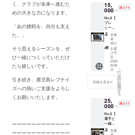
く、クラブが未来へ進むた
15,
ン入り
の携帯
残り74
・限定
000
用壁紙
円
めの大きな力になります。
デザイ
No,8【
ンミニ
プレ
フラッ
「あの挑戦を、自分も支え
シーズ
グ（サ
ン会場
イズ：
た。」
支援
外にて
幅
者：
名前入
300mm
26人
りのぼ
×高さ
そう思えるシーズンを、ぜ
お届
りの掲
200mm
け予
ひ一緒につくっていただけ
出・お
） ・ロ
定：
届け】
2026
ゴス
たら嬉しいです。
年09
・名前
テッ
こ
月
入りの
カー
の
リ
ぼり掲
（サイ
タ
引き続き、鹿児島レブナイ
ー
出（掲
ズ：横
ン
詳細を見る
を
出後、
11cm×
選
ズへの熱いご支援をよろし
択
ご支援
縦
す
る
者様へ
8cm）
くお願いいたします。
25,
お届け
・選手
残り17
いたし
000
からの
円
ます）
お礼
No,9【
※掲出予
メッ
選手と
定：9月
セージ
ーーーーーーーーーーーー
一緒に
12日・
動画 ・
入場プ
13日 プ
支援者
支援
ーーーーーーーーーーーー
ラン
レシー
限定デ
者：