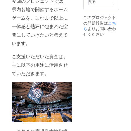
今回のプロジェクトでは、
送にて
見る
タカ
な、カ
定：9月
お届け
県内各地で開催するホーム
ナ、英
タカ
12日・
いたし
字、数
ナ、英
13日 プ
ます。
ゲームを、これまで以上に
このプロジェクト
字、ス
字、数
レシー
の問題報告は
ペース
字、ス
ズン
こち
一体感と熱狂に包まれた空
使用不
ペース
ゲーム
ら
よりお問い合わ
可：特
使用不
会場外
せください
間にしていきたいと考えて
殊文
可：特
＜のぼ
字、記
殊文
り詳細
います。
号、絵
字、記
＞ 掲出
文字、
号、絵
名：縦
ロゴ等
文字、
書き16
ご支援いただいた資金は、
※後日実
ロゴ等
文字以
主に以下の用途に活用させ
施する
※掲載す
内（ス
アン
るお名
ペース
ていただきます。
ケート
前につ
含む）
にて、
いては
使用可
掲出名
プロ
能文
をご回
ジェク
字：漢
答いた
ト終了
字、ひ
だきま
後に
らが
す。 ※
メール
な、カ
掲出内
にてや
タカ
容に
り取り
ナ、英
よって
を行い
字、数
は、ク
ます。
字、ス
ラブよ
※掲出内
ペース
り修正
容に
使用不