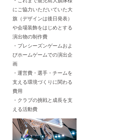
・これまで鹿児島大旗隊様
をお願
よって
可：特
にご協力いただいていた大
いする
は、ク
殊文
場合が
ラブよ
字、記
旗（デザインは後日発表）
ござい
り修正
号、絵
ます。
をお願
文字、
や会場装飾をはじめとする
※掲出終
いする
ロゴ等
了後、
場合が
※掲載す
演出物の制作費
後日発
ござい
るお名
送にて
ます。
前につ
・プレシーズンゲームおよ
お届け
※掲出終
いては
びホームゲームでの演出企
いたし
了後、
プロ
ます。
後日発
ジェク
画
送にお
ト終了
届けい
後に
・運営費・選手・チームを
たしま
メール
す。
にてや
支える環境づくりに関わる
り取り
を行い
費用
ます ※
・クラブの挑戦と成長を支
掲出内
容に
える活動費
よって
は、ク
ラブよ
り修正
をお願
いする
場合が