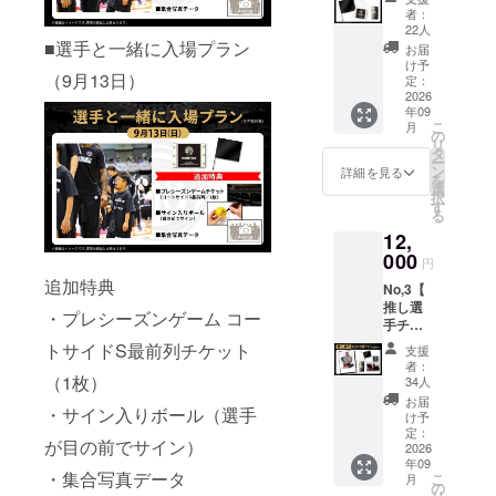
ラン
限定デ
者：
②】 ・
ザイン
22人
限定デ
■選手と一緒に入場プラン
の携帯
お届
ザイン
用壁紙
け予
（9月13日）
ミニフ
定：
ラッグ
2026
年09
（サイ
こ
月
ズ：幅
の
リ
300mm
タ
ー
×高さ
ン
詳細を見る
を
200mm
選
択
） ・ロ
す
る
ゴス
12,
テッ
カー
000
円
（サイ
追加特典
No,3【
ズ：横
推し選
11cm×
・プレシーズンゲーム コー
手チェ
縦
キ応援
8cm）
トサイドS最前列チケット
支援
プラン
・支援
者：
（選手
者限定
（1枚）
34人
指定あ
デザイ
お届
・サイン入りボール（選手
り）】
ンの携
け予
・世界
帯用壁
定：
が目の前でサイン）
に一つ
2026
紙
年09
だけの
・集合写真データ
こ
月
選べる
の