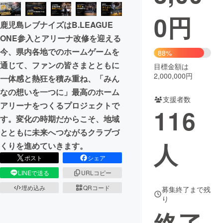
0
円
まちづくり・地域活性化
鹿児島レブナイズはB.LEAGUE
ONE参入とアリーナ改修を迎える
CAMPFIRE for Social Good
CAMPFIRE Creation
今、県内各地でのホームゲームを
88%
CAMPFIREふるさと納税
machi-ya
コミュニティ
通じて、ファンの皆さまとともに
目標金額は
2,000,000円
一体感と熱狂を積み重ね、「みん
なの想いを一つに」最高のホーム
支援者数
アリーナをつくるプロジェクトで
116
す。変化の時期だからこそ、地域
とともに未来へつながるクラブづ
人
くりを進めていきます。
ポスト
シェア
LINEで送る
URLコピー
埋め込み
QRコード
募集終了まで残
り