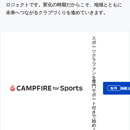
ロジェクトです。変化の時期だからこそ、地域とともに
未来へつながるクラブづくりを進めていきます。
ス
ポ
ー
ツ
ク
ラ
フ
ァ
ン
を
専
門
掲載
無料
サ
ポ
ー
ト
付
き
で
始
め
よ