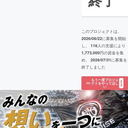
終了
このプロジェクトは、
2026/06/22
に募集を開始
し、
116
人の支援により
1,773,000
円の資金を集
め、
2026/07/31
に募集を
終了しました
もう一度プロジェ
2
クトをやってほし
3
い