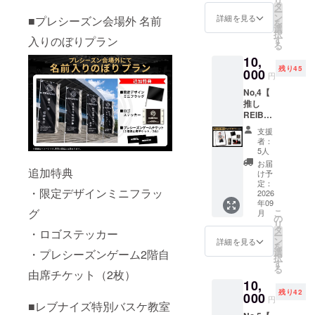
リ
れ選手
タ
ー
チェキ
ン
詳細を見る
■プレシーズン会場外 名前
を
・限定
選
択
デザイ
す
入りのぼりプラン
る
ンミニ
10,
フラッ
残り45
グ（サ
000
円
イズ：
No,4【
幅
推し
300mm
REIBES
×高さ
チェキ
200mm
支援
応援プ
） ・ロ
者：
ラン
ゴス
5人
（メン
テッ
お届
追加特典
バー指
カー
け予
定あ
（サイ
定：
・限定デザインミニフラッ
り）】
2026
ズ：横
年09
・世界
11cm×
グ
こ
月
に一つ
縦
の
リ
だけの
8cm）
タ
・ロゴステッカー
ー
選べる
・代表
ン
詳細を見る
を
れ
選手た
選
・プレシーズンゲーム2階自
択
REIBES
ちから
す
る
チェキ
由席チケット（2枚）
のお礼
10,
・限定
メッ
残り42
デザイ
000
セージ
円
■レブナイズ特別バスケ教室
ンミニ
動画 ・