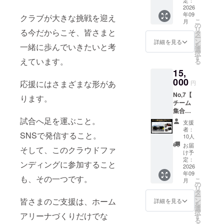
ズ：横
定：
にて動
ル ・限
2026
11cm×
画URL
年09
定デザ
クラブが大きな挑戦を迎え
縦
をお送
こ
月
インミ
8cm）
の
りいた
リ
る今だからこそ、皆さまと
ニフ
・選手
タ
しま
ー
ラッグ
からの
ン
す。 ・
詳細を見る
を
一緒に歩んでいきたいと考
（サイ
お礼
選
支援者
択
ズ：幅
メッ
す
限定デ
えています。
る
300mm
セージ
ザイン
15,
×高さ
動画 ※
の携帯
200mm
000
収録時
用壁紙
応援にはさまざまな形があ
円
） ・ロ
間：1分
※REIBE
No,7【
ゴス
程度 提
ります。
Sメン
チーム
テッ
供方
バーの
集合写
カー
法：
ご指定
真パネ
試合へ足を運ぶこと。
（サイ
メール
は、
支援
ルプラ
ズ：横
にて動
2026-
者：
SNSで発信すること。
ン
11cm×
画URL
10人
27seas
（デー
縦
をお送
onのメ
お届
そして、このクラウドファ
タサイ
8cm）
りいた
け予
ンバー
ン入
・選手
定：
しま
決定後
ンディングに参加すること
り）】
2026
からの
す。 ・
にご案
年09
・チー
お礼
支援者
も、その一つです。
内する
こ
月
ム集合
メッ
の
限定デ
アン
リ
写真パ
セージ
タ
ザイン
ケート
ー
ネル ※
動画 ・
皆さまのご支援は、ホーム
ン
の携帯
詳細を見る
にて承
を
全選手
支援者
選
用壁紙
りま
択
アリーナづくりだけでな
のデー
限定デ
す
す。
る
タサイ
ザイン