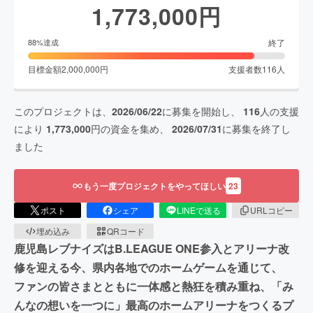
1,773,000
円
終了
88
%達成
目標金額
2,000,000
円
支援者数
116
人
このプロジェクトは、
2026/06/22
に募集を開始し、
116
人の支援
により
1,773,000
円の資金を集め、
2026/07/31
に募集を終了し
ました
もう一度プロジェクトをやってほしい
23
ポスト
シェア
LINEで送る
URLコピー
埋め込み
QRコード
鹿児島レブナイズはB.LEAGUE ONE参入とアリーナ改
修を迎える今、県内各地でのホームゲームを通じて、
ファンの皆さまとともに一体感と熱狂を積み重ね、「み
んなの想いを一つに」最高のホームアリーナをつくるプ