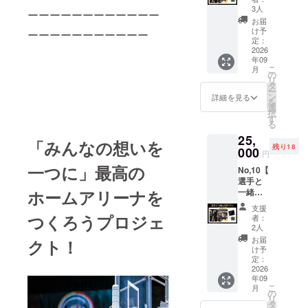
（全年
ズン
ザイン
3人
ーーーーーーーーーーーー
齢対
ゲーム
の携帯
お届
象）：9
会場外
用壁紙
け予
ーーーーーーーーーーー
月12日
＜のぼ
定：
(土)】
2026
り詳細
年09
・試合
＞ 掲出
こ
月
入場エ
名：縦
の
リ
スコー
書き16
タ
ー
ト 選手
文字以
ン
詳細を見る
を
と一緒
内（ス
選
択
にコー
ペース
す
る
トへ入
含む）
25,
場し、
使用可
「みんなの想いを
残り18
試合前
000
能文
円
の熱気
字：漢
一つに」最高の
No,10【
を間近
字、ひ
選手と
で体
らが
ホームアリーナを
一緒に
感！ さ
な、カ
入場プ
らに、
タカ
支援
ラン
入場後
つくろうプロジェ
ナ、英
者：
（全年
はチー
字、数
2人
齢対
ムハド
字、ス
お届
クト！
象）：9
ルに参
ペース
け予
月13日
加し、
定：
使用不
(日)】
2026
選手た
可：特
年09
・試合
ちとの
殊文
こ
月
入場エ
集合写
の
字、記
リ
スコー
真を撮
タ
号、絵