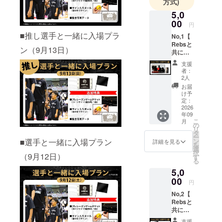
方式)
5,0
00
円
■推し選手と一緒に入場プラ
No,1【
Rebsと
ン（9月13日）
共に！
応援プ
支援
ラン
者：
①】 ・
2人
選手か
お届
らのお
け予
礼メッ
定：
セージ
2026
年09
動画 ※
こ
月
収録時
の
リ
間：1分
タ
ー
程度 提
■選手と一緒に入場プラン
ン
詳細を見る
を
供方
選
択
（9月12日）
法：
す
る
メール
5,0
にて動
画URL
00
円
をお送
No,2【
りいた
Rebsと
しま
共に！
す。 ・
応援プ
支援者
支援