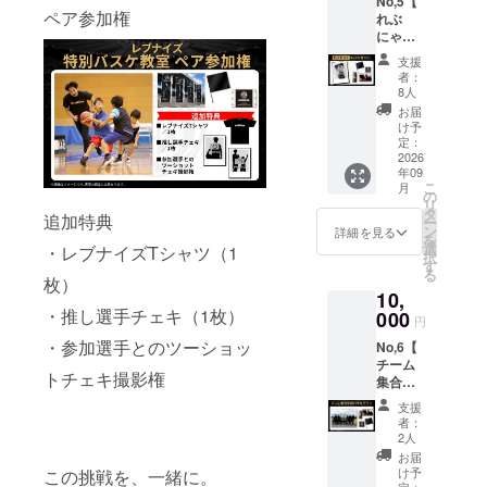
No,5【
フラッ
支援者
ペア参加権
れぶ
グ（サ
限定デ
にゃん
イズ：
ザイン
チェキ
幅
の携帯
支援
応援プ
300mm
用壁紙
者：
ラン】
×高さ
※ご希望
8人
・世界
200mm
の選手
お届
に一つ
） ・ロ
を必ず
け予
だけの
ゴス
定：
お選び
選べる
2026
テッ
くださ
年09
れぶ
カー
い。
こ
月
にゃん
（サイ
の
リ
チェキ
ズ：横
タ
追加特典
ー
・限定
11cm×
ン
詳細を見る
を
デザイ
縦
選
・レブナイズTシャツ（1
択
ンミニ
8cm）
す
る
フラッ
枚）
・選手
10,
グ（サ
からの
・推し選手チェキ（1枚）
イズ：
000
お礼
円
幅
メッ
・参加選手とのツーショッ
No,6【
300mm
セージ
チーム
×高さ
動画 ※
トチェキ撮影権
集合写
200mm
収録時
真パネ
） ・ロ
間：1分
支援
ルプラ
ゴス
程度 提
者：
ン】 ・
テッ
供方
2人
チーム
カー
法：
お届
集合写
（サイ
メール
け予
この挑戦を、一緒に。
真パネ