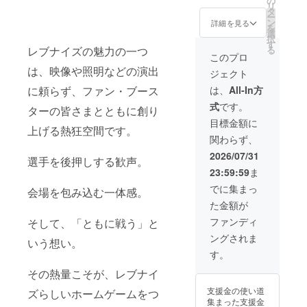
の
ゲーム
リ
開催プ
手のサ
(日)】
ペース
タ
会場外
ー
レシー
イン入
・9月13
含む）
ン
＜のぼ
詳細を見る
を
ズン
りボー
日プレ
使用可
選
り詳細
択
ゲーム
ル1個
シーズ
能文
す
＞ 掲出
レブナイズの魅力の一つ
る
限定 ・
・限定
ンゲー
字：漢
名：縦
このプロ
限定デ
デザイ
ムのHT
字、ひ
書き16
は、映像や照明などの演出
ジェクト
ザイン
ンミニ
での
らが
文字以
ミニフ
フラッ
シュー
な、カ
内（ス
に頼らず、ファン・ブース
は、
All-In方
ラッグ
グ（サ
トチャ
タカ
ペース
式
です。
（サイ
イズ：
レンジ
ターの皆さまとともに創り
ナ、英
含む）
ズ：幅
幅
への参
字、数
使用可
目標金額に
上げる熱狂空間です。
300mm
300mm
加権 ・
字、ス
能文
関わらず、
×高さ
×高さ
プレ
ペース
字：漢
200mm
200mm
シーズ
使用不
字、ひ
2026/07/31
選手を後押しする歓声。
） ・ロ
）2個
ンゲー
可：特
らが
23:59:59
ま
ゴス
・ロゴ
ム観戦
殊文
な、カ
テッ
ステッ
ペアチ
字、記
タカ
でに集まっ
会場を包み込む一体感。
カー
カー
ケット
号、絵
ナ、英
た金額が
（サイ
（サイ
（ベン
文字、
字、数
ズ：横
ズ：横
チ横）
ロゴ等
字、ス
ファンディ
そして、「ともに戦う」と
11cm×
11cm×
・全選
※掲載す
ペース
ングされま
縦
縦
手のサ
るお名
いう想い。
使用不
8cm）
8cm）2
イン入
前につ
可：特
す。
・名前
枚 ・名
りボー
いては
殊文
その熱量こそが、レブナイ
入りの
前入り
ル1個
プロ
字、記
ぼり掲
のぼり
・限定
ジェク
号、絵
支援金の使い道
ズらしいホームゲームをつ
出 （掲
掲出
デザイ
ト終了
文字、
集まった支援金
出後、
（掲出
ンミニ
後に