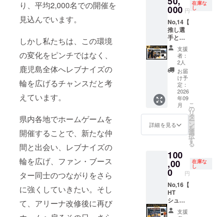
50,
チーム
り、平均2,000名での開催を
在庫な
開催日
000
の一員
し
円
につい
になっ
見込んでいます。
No,14【
ては、
たよう
推し選
10月～
な特別
手と一
12月に
な思い
しかし私たちは、この環境
緒に入
て調整
出をお
支援
場プラ
の変化をピンチではなく、
中で
楽しみ
者：
ン（全
す。 ※1
くださ
2人
鹿児島全体へレブナイズの
年齢対
支援に
い。 ※
お届
象）：9
つき、2
ご希望
け予
輪を広げるチャンスだと考
月13日
名まで
定：
の選手
(日)】
2026
参加可
を必ず
えています。
年09
・試合
能 ・限
お選び
こ
月
入場エ
定デザ
の
くださ
リ
スコー
インミ
タ
い。 ※9
県内各地でホームゲームを
ー
ト 推し
ニフ
ン
月12日
詳細を見る
を
選手と
ラッグ
開催することで、新たな仲
選
開催プ
択
一緒に
（サイ
す
レシー
る
間と出会い、レブナイズの
コート
ズ：幅
ズン
100
へ入場
300mm
ゲーム
輪を広げ、ファン・ブース
し、試
,00
×高さ
在庫な
限定 ・
し
合前の
200mm
0
限定デ
円
ター同士のつながりをさら
熱気を
） ・ロ
ザイン
間近で
No,16【
ゴス
ミニフ
に強くしていきたい。そし
体感！
HT
テッ
ラッグ
さら
シュー
カー
て、アリーナ改修後に再び
（サイ
に、入
トチャ
（サイ
ズ：幅
支援
場後は
レンジ
ズ：横