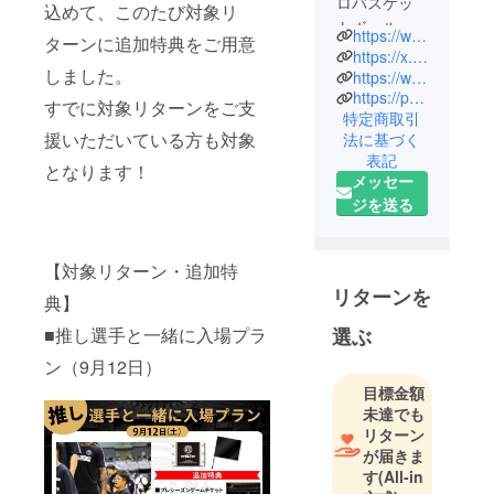
ロバスケッ
込めて、このたび対象リ
トボールク
https://www.rebnise.jp/
ターンに追加特典をご用意
ラブ「鹿児
https://x.com/kg_rebnise
しました。
島レブナイ
https://www.instagram.com/kagoshima_rebnise_official/
https://page.line.me/rebnise?openQrModal=true
ズ」です。
すでに対象リターンをご支
特定商取引
援いただいている方も対象
法に基づく
表記
となります！
メッセー
ジを送る
【対象リターン・追加特
リターンを
典】
■推し選手と一緒に入場プラ
選ぶ
ン（9月12日）
目標金額
未達でも
リターン
が届きま
す
(All-in