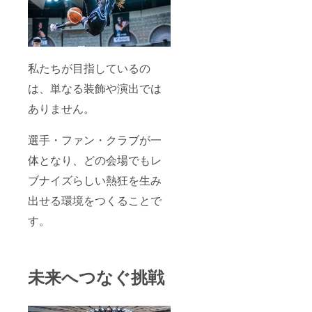
ござい
ます。
※掲出終
了後、
後日発
送にて
私たちが目指しているの
お届け
は、単なる装飾や演出では
いたし
ます。
ありません。
選手・ファン・クラブが一
体となり、どの会場でもレ
ブナイズらしい熱狂を生み
出せる環境をつくることで
す。
未来へつなぐ挑戦