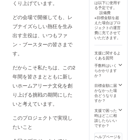
ロゴ等
くり上げています。
は以下に使用す
ご支援
後、ご
フラッ
メール
※掲載す
る予定です。
者様へ
支援者
グ（サ
にてや
るお名
設備費
お届け
様へお
イズ：
り取り
前につ
どの会場で開催しても、レ
※目標金額を超
いたし
届けい
幅
を行い
いては
えた場合はプロ
ます）
たしま
300mm
ます。
ブナイズらしい熱狂を生み
プロ
ジェクトの運営
※掲出予
す） ※
×高さ
※掲出内
ジェク
費に充てさせて
定：9月
掲出予
200mm
出す主役は、いつもファ
容に
ト終了
いただきます。
12日・
定：9月
）2個
よって
後に
ン・ブースターの皆さまで
13日 プ
12日・
・ロゴ
は、ク
メール
レシー
13日 プ
ステッ
ラブよ
にてや
す。
支援に関するよ
ズン
レシー
カー
り修正
り取り
くある質問
ゲーム
ズン
（サイ
をお願
を行い
会場外
ゲーム
ズ：横
いする
手数料はいく
ます。
だからこそ私たちは、この2
＜のぼ
会場外
11cm×
場合が
らかかります
※掲出内
り詳細
＜のぼ
縦
ござい
か？
容に
年間を皆さまとともに新し
＞ 掲出
り詳細
8cm）2
ます。
よって
名：縦
＞ 掲出
枚 ・名
いホームアリーナ文化を創
※掲出終
目標金額に届
は、ク
書き16
名：縦
前入り
了後、
かなかった場
ラブよ
り上げる挑戦の期間にした
文字以
書き16
のぼり
後日発
合どうなりま
り修正
内（ス
文字以
掲出
送にて
すか？
をお願
いと考えています。
ペース
内（ス
（掲出
お届け
いする
含む）
ペース
後、ご
いたし
支援で困った
場合が
使用可
含む）
支援者
ます。
時はどこに相
ござい
このプロジェクトで実現し
能文
使用可
様へお
談したらいい
ます。
字：漢
能文
届けい
ですか？
※掲出終
たいこと
字、ひ
字：漢
たしま
了後、
らが
字、ひ
す） ※
後日発
ヘルプページを
な、カ
らが
掲出予