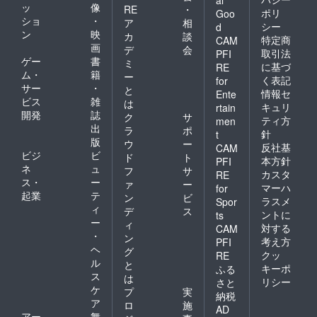
al
ッ
像
RE
・
ポリ
Goo
ショ
・
ア
相
シー
d
ン
映
カ
談
特定商
CAM
画
デ
会
取引法
PFI
ゲー
書
ミ
に基づ
RE
ム・
籍
ー
く表記
for
サー
・
と
情報セ
Ente
ビス
雑
は
キュリ
rtain
開発
誌
ク
サ
ティ方
men
出
ラ
ポ
針
t
版
ウ
ー
反社基
CAM
ビジ
ビ
ド
ト
本方針
PFI
ネ
ュ
フ
サ
カスタ
RE
ス・
ー
ァ
ー
マーハ
for
起業
テ
ン
ビ
ラスメ
Spor
ィ
デ
ス
ントに
ts
ー
ィ
対する
CAM
・
ン
考え方
PFI
ヘ
グ
クッ
RE
ル
と
キーポ
ふる
ス
は
リシー
さと
ケ
プ
実
納税
ア
ロ
施
AD
アー
舞