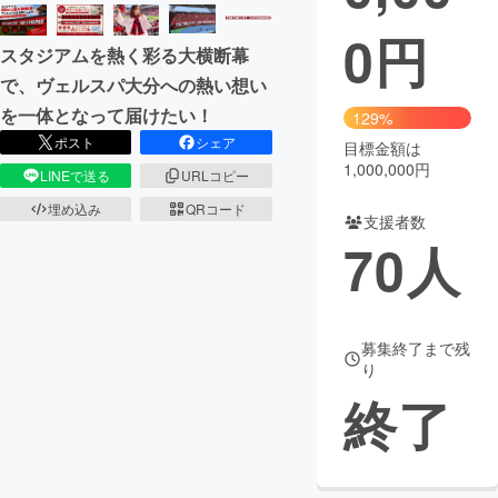
0
円
まちづくり・地域活性化
スタジアムを熱く彩る大横断幕
で、ヴェルスパ大分への熱い想い
CAMPFIRE for Social Good
CAMPFIRE Creation
を一体となって届けたい！
129%
CAMPFIREふるさと納税
machi-ya
コミュニティ
ポスト
シェア
目標金額は
1,000,000円
LINEで送る
URLコピー
埋め込み
QRコード
支援者数
70
人
募集終了まで残
り
終了