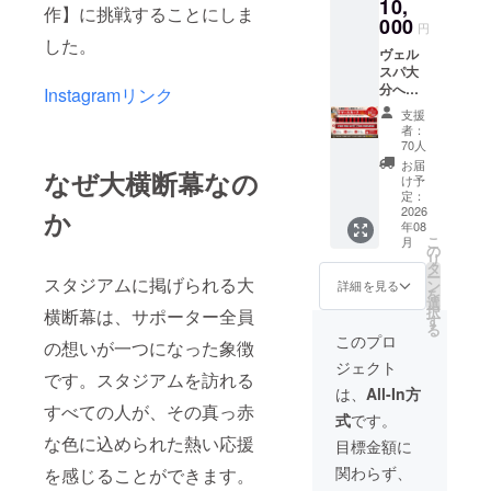
10,
作】に挑戦することにしま
000
円
した。
ヴェル
スパ大
分への
Instagramリンク
熱い想
支援
いを形
者：
にした
70人
ビッグ
お届
なぜ大横断幕なの
フラッ
け予
グと同
定：
様のデ
2026
か
年08
ザイン
こ
月
を付し
の
リ
た、支
タ
ー
援者様
スタジアムに掲げられる大
ン
詳細を見る
を
限定
選
択
横断幕は、サポーター全員
「サ
す
る
マース
このプロ
の想いが一つになった象徴
カー
ジェクト
フ」で
です。スタジアムを訪れる
す。 汗
は、
All-In方
も吸収
すべての人が、その真っ赤
式
です。
し、１
年中使
な色に込められた熱い応援
目標金額に
用出来
関わらず、
を感じることができます。
る「サ