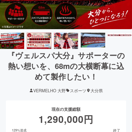
『ヴェルスパ大分』サポーターの
熱い想いを、68mの大横断幕に込
めて製作したい！
VERMELHO 大野
スポーツ
大分県
現在の支援総額
1,290,000
円
終了
129
%達成