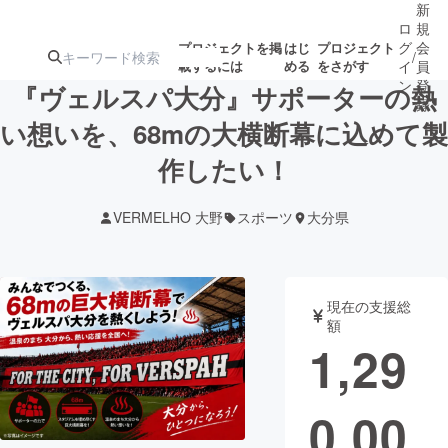
新
ロ
規
グ
会
プロジェクトを掲
はじ
プロジェクト
/
載するには
める
をさがす
イ
員
ン
登
『ヴェルスパ大分』サポーターの熱
録
い想いを、68mの大横断幕に込めて製
作したい！
人気のプロ
注目のリ
注目の新着プロ
募集終了が近いプ
もうすぐ公開
ジェクト
ターン
ジェクト
ロジェクト
されます
VERMELHO 大野
スポーツ
大分県
アート・写真
音楽
現在の支援総
テクノロジー・ガジェット
ゲーム・サ
額
1,29
映像・映画
書籍・雑誌
0,00
ビジネス・起業
チャレンジ