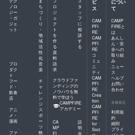
テク
ま
プ
ス
ビ
につい
ノロ
ち
ロ
タ
ス
て
ジー
づ
ジ
ッ
・ガ
く
ェ
フ
CAM
CAMP
ジェ
り
ク
に
PFI
FIREと
ット
・
ト
相
RE
は
地
を
談
CAM
あんし
域
作
す
PFI
ん・安
活
る
る
RE
全への
性
資
コ
取り組
化
料
ミュ
み
プロ
音
請
ニ
ニュー
ダク
楽
求
ティ
ス
ト
CAM
ヘルプ
クラウドファ
フー
チ
PFI
お問い
ンディングの
ド・
ャ
RE
合わせ
ノウハウを無
飲食
レ
Crea
料で学ぼう
店
ン
tion
各種規定
CAMPFIRE
ジ
CAM
アカデミー
アニ
ス
利用規
PFI
メ・
ポ
約
RE
漫画
ー
CA
説
細則
for
ツ
MP
明
プライ
Soci
ファ
映
FI
会
バシー