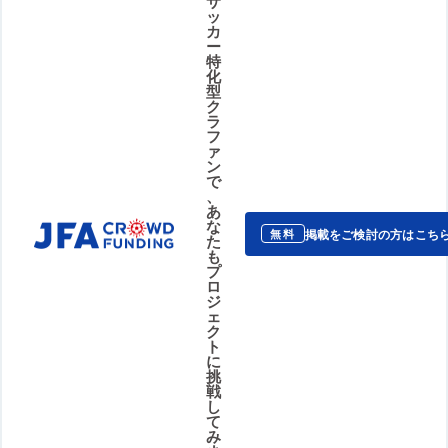
サ
ッ
カ
ー
特
化
型
ク
ラ
フ
ァ
ン
で
、
あ
な
掲載をご検討の方はこち
無料
た
も
プ
ロ
ジ
ェ
ク
ト
に
挑
戦
し
て
み