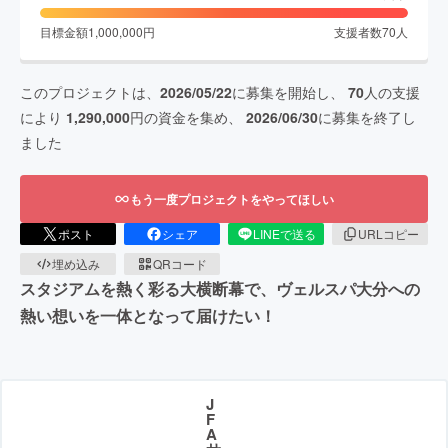
目標金額
1,000,000
円
支援者数
70
人
このプロジェクトは、
2026/05/22
に募集を開始し、
70
人の支援
により
1,290,000
円の資金を集め、
2026/06/30
に募集を終了し
ました
もう一度プロジェクトをやってほしい
ポスト
シェア
LINEで送る
URLコピー
埋め込み
QRコード
スタジアムを熱く彩る大横断幕で、ヴェルスパ大分への
熱い想いを一体となって届けたい！
J
F
A