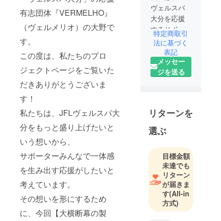
ヴェルスパ
有志団体『VERMELHO』
大分を応援
（ヴェルメリオ）の大野で
するサポー
特定商取引
ター有志団
す。
法に基づく
体です！
表記
この度は、私たちのプロ
メッセー
ジェクトページをご覧いた
ジを送る
だきありがとうございま
す！
リターンを
私たちは、JFLヴェルスパ大
分をもっと盛り上げたいと
選ぶ
いう想いから、
サポーターみんなで一体感
目標金額
未達でも
を生み出す応援がしたいと
リターン
考えています。
が届きま
す
(All-in
その想いを形にするため
方式)
に、今回【大横断幕の製