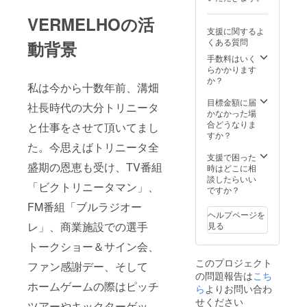
17cm
・素
VERMELHOの活
材：ポ
支援に関するよ
リエス
くある質問
動背景
テル ・
仕様：
手数料はいく
両面プ
らかかります
リン
か？
私は今から十数年前、溝畑
ト、フ
リンジ
目標金額に届
社長時代の大分トリニータ
付き ・
かなかった場
納期：
合どうなりま
と仕事をさせて頂いてまし
プロ
すか？
ジェク
た。今思えばトリニータ全
ト終了
支援で困った
後、
盛期の恩恵も受け、TV番組
時はどこに相
2026/27
談したらいい
「ビクトリニータマン」、
年シー
ですか？
ズンの
FM番組「ブルラジオー
開幕前
ヘルプページを
までに
レ」、商業施設での選手
見る
配送予
定
トークショー＆サイン会、
このプロジェクト
ファン感謝デー、そして
の問題報告は
こち
ホームゲームの際はピッチ
ら
よりお問い合わ
せください
ツアーやキックターゲッ