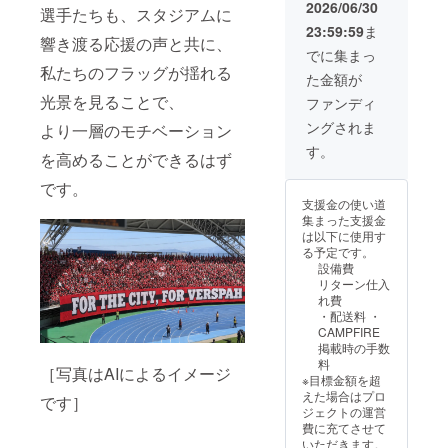
マース
2026/06/30
選手たちも、スタジアムに
カー
23:59:59
ま
フ」で
響き渡る応援の声と共に、
す。 ス
でに集まっ
タジア
私たちのフラッグが揺れる
た金額が
ムを彩
る一体
光景を見ることで、
ファンディ
感を生
ングされま
より一層のモチベーション
み出す
ため、
す。
を高めることができるはず
サポー
ターみ
です。
んなで
支援金の使い道
掲げら
集まった支援金
れる特
は以下に使用す
別な
る予定です。
「サ
設備費
マース
リターン仕入
カー
れ費
フ」を
・配送料 ・
お届け
CAMPFIRE
しま
掲載時の手数
す。 ・
料
サイ
［写真はAIによるイメージ
※目標金額を超
ズ：長
えた場合はプロ
です］
さ約
ジェクトの運営
150cm
費に充てさせて
×幅約
いただきます。