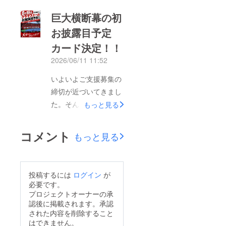
現存しない未製作の選
巨大横断幕の初
手や新加入の選手から
お披露目予定
５名を予定します。選
カード決定！！
抜選手や枚数などにつ
きましては充分に考慮
2026/06/11 11:52
の上、こちらの独断と
いよいよご支援募集の
なりますので予めご了
締切が近づいてきまし
承いただきますようお
た。そんな中、初のお
もっと見る
願い申し上げます。
披露目にふさわしい
カードが決定しまし
コメント
もっと見る
た。日時8月19日
（水）19：00Kickoff場
所：クラサスドーム
投稿するには
ログイン
が
こちらを目指して残り
必要です。
日数で皆様のご支援を
プロジェクトオーナーの承
認後に掲載されます。承認
宜しくお願い致しま
された内容を削除すること
す！
はできません。