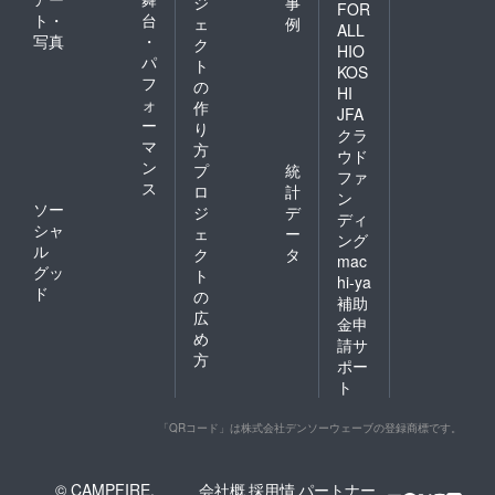
ジ
事
FOR
ト・
台
ェ
例
ALL
写真
・
ク
HIO
パ
ト
KOS
フ
の
HI
ォ
作
JFA
ー
り
クラ
マ
方
ウド
ン
プ
統
ファ
ス
ロ
計
ン
ソー
ジ
デ
ディ
シャ
ェ
ー
ング
ル
ク
タ
mac
グッ
ト
hi-ya
ド
の
補助
広
金申
め
請サ
方
ポー
ト
「QRコード」は株式会社デンソーウェーブの登録商標です。
© CAMPFIRE,
会社概
採用情
パートナー