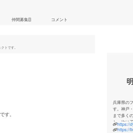
仲間募集
コメント
1
ェクトです。
兵庫県の
す。神戸
です。
まで多く
た。次は
https://
づくりに
https://f