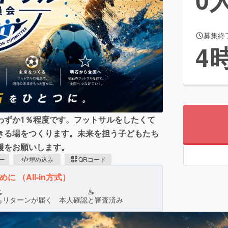
募集終
CAMPFIRE for Social Good
CAMPFIRE Creation
4
CAMPFIREふるさと納税
machi-ya
コミュニティ
わずか1％程度です。フットサルをしたくて
きる場をつくります。未来を担う子どもたち
援をお願いします。
ピー
埋め込み
QRコード
ために
（All-in方式）
もリターンが届く
本人確認と審査済み