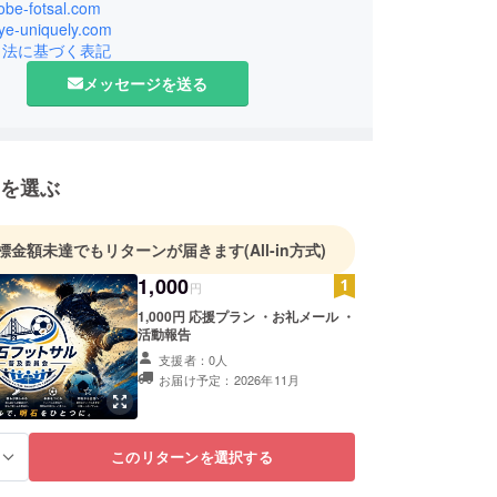
kobe-fotsal.com
dye-uniquely.com
引法に基づく表記
メッセージを送る
を選ぶ
標金額未達でもリターンが届きます
(All-in方式)
1,000
円
1,000円 応援プラン ・お礼メール ・
活動報告
支援者：0人
お届け予定：2026年11月
このリターンを選択する
る