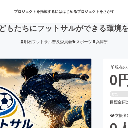
プロジェクトを掲載するには
はじめる
プロジェクトをさがす
どもたちにフットサルができる環境
明石フットサル普及委員会
スポーツ
兵庫県
注目のリターン
注目の新着プロジェクト
募集終了が近いプロジェクト
も
現在の
音楽
舞台・パフォーマンス
0
ゲーム・サービス開発
フード・飲食店
0%
書籍・雑誌出版
アニメ・漫画
目標金額は5
支援者
チャレンジ
ビューティー・ヘルスケ
0