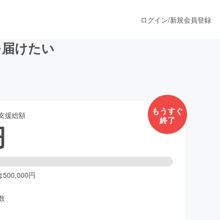
ログイン
/
新規会員登録
を届けたい
うすぐ公開されます
もうすぐ
支援総額
終了
プロダクト
円
ファッション
スポーツ
00,000円
数
ア
ソーシャルグッド
人