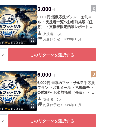
3,000
円
3,000円 活動応援プラン ・お礼メー
ル ・支援者一覧へお名前掲載（任
意） ・支援者限定活動レポート ・
掲載期間：2026年11月1日から1年
支援者：0人
間掲載 ・掲載方法：文字のみ、ロゴ
お届け予定：2026年11月
掲載（小サイズ（一覧掲載）） ・注
意事項：支援時、必ず備考欄に掲載
を希望されるお名前をご記入くださ
このリターンを選択する
る
い ロゴやバナーなどの
画像の受け渡しについては、
プロジェクト終了後に
お送りするメールをご確認くださ
6,000
い。
円
6,000円 未来のフットサル選手応援
プラン ・お礼メール ・活動報告 ・
公式HPへお名前掲載（任意） ・子
ども1名の参加費を支援できるプラ
支援者：0人
ン ・掲載期間：2026年11月1日から
お届け予定：2026年11月
1年間掲載 ・掲載方法：文字のみ、
ロゴ掲載（小サイズ（一覧掲載））
・注意事項：支援時、必ず備考欄に
このリターンを選択する
る
掲載を希望されるお名前をご記入く
ださい ロゴやバナーな
どの画像の受け渡しについては、