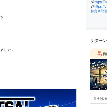
https://
https://
特定商取
を
リターン
ました。
目
詳細を見