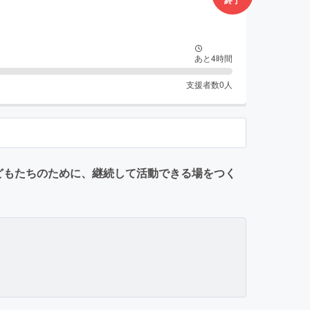
終了
あと
4
時間
支援者数
0
人
どもたちのために、継続して活動できる場をつく