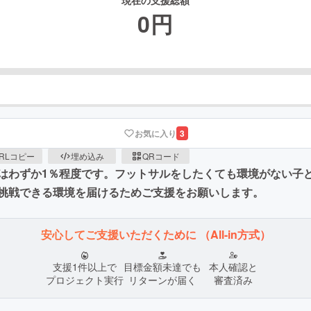
現在の支援総額
0
円
お気に入り
3
RLコピー
埋め込み
QRコード
はわずか1％程度です。フットサルをしたくても環境がない子
挑戦できる環境を届けるためご支援をお願いします。
安心してご支援いただくために
（All-in方式）
支援1件以上で
目標金額未達でも
本人確認と
プロジェクト実行
リターンが届く
審査済み