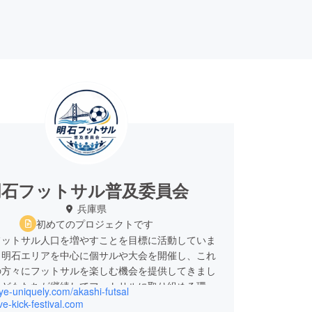
明石フットサル普及委員会
兵庫県
初めてのプロジェクトです
フットサル人口を増やすことを目標に活動していま
・明石エリアを中心に個サルや大会を開催し、これ
の方々にフットサルを楽しむ機会を提供してきまし
子どもたちが継続してフットサルに取り組める環境
dye-uniquely.com/akashi-futsal
挑戦します。
ive-kick-festival.com