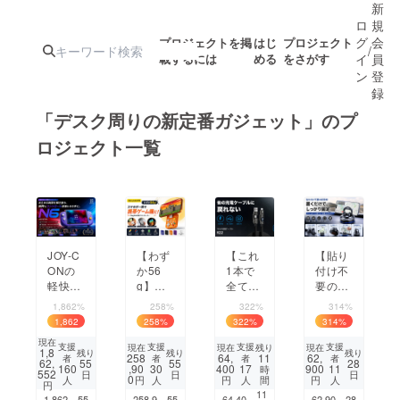
新
ロ
規
グ
会
プロジェクトを掲
はじ
プロジェクト
/
載するには
める
をさがす
イ
員
ン
登
録
「デスク周りの新定番ガジェット」のプ
ロジェクト一覧
人気のプロ
注目のリ
注目の新着プロ
募集終了が近いプ
もうすぐ公開
ジェクト
ターン
ジェクト
ロジェクト
されます
アート・写真
音楽
JOY-C
【わず
【これ
【貼り
ONの
か56
1本で
付け不
軽快さ
テクノロジー・ガジェット
g】Ma
全てを
要の新
ゲーム・サ
× フル
gSafe
充電】
発想】
1,862%
258%
322%
314%
サイズ
でスマ
4つの
置くだ
1,862
258
%
322
%
314
%
級の操
ホが
端子に
けでズ
%
映像・映画
書籍・雑誌
現在
作感、
ゲーム
対応し
レにく
支援
支援
支援
支援
現在
現在
残り
現在
1,8
残り
残り
残り
258
64,
11
62,
者
者
者
者
Switch
機に。
たマル
い360°
62,
55
55
28
,90
400
900
160
30
17
11
時
552
日
日
日
2を
abxylu
チ充電
回転の
0
円
円
間
円
人
人
人
人
ビジネス・起業
チャレンジ
円
もっと
te M4
ケーブ
車載ス
11
1,862,
55
258,9
55
64,40
62,90
28