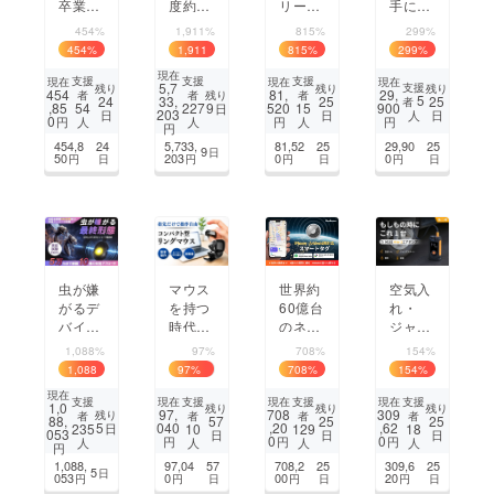
卒業】
度約
リー
手に優
面倒な
5ヵ
ダー×
しく長
454%
1,911%
815%
299%
ズボン
月！四
耐衝撃
時間作
454
%
1,911
815
%
299
%
収納を
角い形
カード
業も快
%
現在
1秒に
がキッ
ケー
適なコ
支援
支援
支援
現在
現在
現在
5,7
支援
残り
残り
残り
454
81,
29,
残り
者
者
者
するハ
チンに
ス！S
ンパク
5
24
33,
25
25
者
,85
9
520
900
54
227
15
日
203
日
日
日
人
ン
すっぽ
Dカー
トワイ
0
円
円
円
人
人
人
円
ガー。
り収ま
ドデー
ヤレス
454,8
24
5,733,
81,52
25
29,90
25
9
日
その差
る、分
タはそ
マウス
50
203
0
0
円
日
円
円
日
円
日
が毎日
割保存
の場で
を快適
できる
即保
に。
米びつ
存！
虫が嫌
マウス
世界約
空気入
がるデ
を持つ
60億台
れ・
バイス
時代は
のネッ
ジャン
≪最終
終わ
トワー
プス
1,088%
97%
708%
154%
形態≫
り。指
クのiP
ター
1,088
97
%
708
%
154
%
５万Hz
輪ひと
hone/
ト・照
%
現在
まで網
つでス
Androi
明・充
支援
支援
支援
支援
現在
現在
現在
1,0
残り
残り
残り
97,
708
309
残り
者
者
者
者
羅した
マホも
d両対
電。1
88,
57
25
25
5
040
,20
,62
235
10
129
18
日
053
日
日
日
知覚ア
PCも
応ス
台で全
0
0
円
円
円
人
人
人
人
円
プロー
自由自
マート
てをこ
1,088,
97,04
57
708,2
25
309,6
25
5
日
チ！超
在！親
タグ
なすエ
053
0
00
20
円
円
日
円
日
円
日