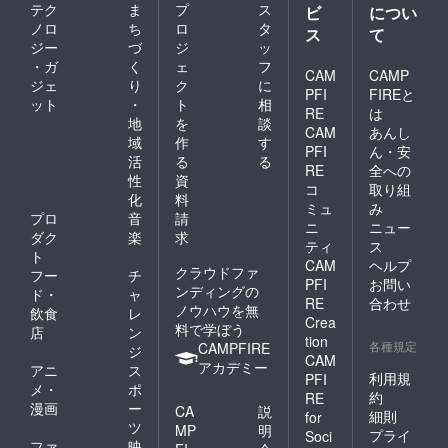
テク
ま
プ
ス
ビ
につい
ノロ
ち
ロ
タ
ス
て
ジー
づ
ジ
ッ
・ガ
く
ェ
フ
CAM
CAMP
ジェ
り
ク
に
PFI
FIREと
ット
・
ト
相
RE
は
地
を
談
CAM
あんし
域
作
す
PFI
ん・安
活
る
る
RE
全への
性
資
コ
取り組
化
料
ミュ
み
プロ
音
請
ニ
ニュー
ダク
楽
求
ティ
ス
ト
CAM
ヘルプ
クラウドファ
フー
チ
PFI
お問い
ンディングの
ド・
ャ
RE
合わせ
ノウハウを無
飲食
レ
Crea
料で学ぼう
店
ン
tion
各種規定
CAMPFIRE
ジ
CAM
アカデミー
アニ
ス
利用規
PFI
メ・
ポ
約
RE
漫画
ー
CA
説
細則
for
ツ
MP
明
プライ
Soci
ファ
映