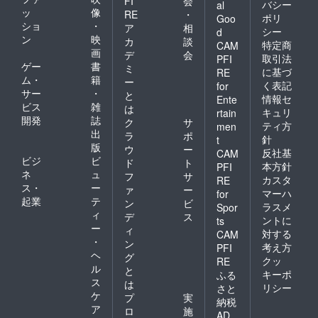
FI
会
バシー
al
ッ
像
RE
・
ポリ
Goo
ショ
・
ア
相
シー
d
ン
映
カ
談
特定商
CAM
画
デ
会
取引法
PFI
ゲー
書
ミ
に基づ
RE
ム・
籍
ー
く表記
for
サー
・
と
情報セ
Ente
ビス
雑
は
キュリ
rtain
開発
誌
ク
サ
ティ方
men
出
ラ
ポ
針
t
版
ウ
ー
反社基
CAM
ビジ
ビ
ド
ト
本方針
PFI
ネ
ュ
フ
サ
カスタ
RE
ス・
ー
ァ
ー
マーハ
for
起業
テ
ン
ビ
ラスメ
Spor
ィ
デ
ス
ントに
ts
ー
ィ
対する
CAM
・
ン
考え方
PFI
ヘ
グ
クッ
RE
ル
と
キーポ
ふる
ス
は
リシー
さと
ケ
プ
実
納税
ア
ロ
施
AD