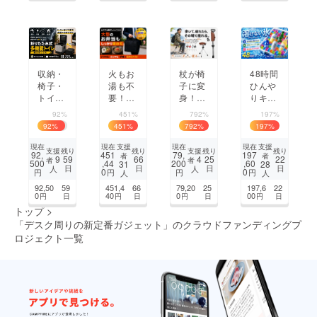
小型虫
指だけ
アポン
バリア
で簡単
プ「M
操作
182」
収納・
火もお
杖が椅
48時間
椅子・
湯も不
子に変
ひんや
トイレ
要！大
身！外
りキー
もこれ
型弁当
出先で
プ。溶
92%
451%
792%
197%
1台。
や丼も
サッと
けない
92
%
451
%
792
%
197
%
家族を
80度で
休める
氷で食
守る1
温め持
2WAY
材も飲
支援
支援
現在
現在
現在
現在
支援
支援
残り
残り
残り
残り
92,
451
79,
197
者
者
台6役
ち運べ
ステッ
み物も
9
4
59
66
25
22
者
者
500
,44
200
,60
31
28
日
日
日
日
人
人
の折り
る「ど
キ
冷やせ
0
0
円
円
円
円
人
人
たたみ
こでも
るジュ
92,50
59
451,4
66
79,20
25
197,6
22
式多機
電子レ
エルア
0
40
0
00
円
日
円
日
円
日
円
日
能トイ
ンジBI
イス
トップ
>
レ
G」
キュー
「デスク周りの新定番ガジェット」のクラウドファンディングプ
ブ
ロジェクト一覧
1
2
次のページ