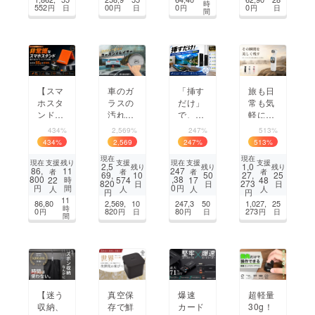
時
自由に
ル｜K2
マホホ
552
00
0
0
円
日
円
日
円
円
日
間
2
ルダー
まちづくり・地域活性化
CAMPFIRE for Social Good
CAMPFIRE Creation
CAMPFIREふるさと納税
machi-ya
コミュニティ
【スマ
車のガ
旅も日
「挿す
ホスタ
ラスの
常も気
だけ」
ンドの
汚れの
軽に残
で、テ
常識を
根源を
せる4K
レビに
434%
2,569%
247%
513%
覆す】
掻き取
Vlogカ
即投
434
%
2,569
247
%
513
%
思いど
り、拭
メラ
影。 設
%
現在
現在
おりの
きムラ
【AUS
定・ア
支援
支援
支援
支援
現在
残り
現在
2,5
1,0
残り
残り
残り
86,
11
247
者
者
者
者
角度に
なく一
EK PO
プリ不
69,
10
50
27,
25
800
,38
22
574
17
48
時
820
273
日
日
日
瞬時に
気にク
CKE
要。ま
0
円
間
円
人
人
人
人
円
円
固定！
リアな
T】
さに次
11
86,80
2,569,
10
247,3
50
1,027,
25
時
｜SD1
視界
世代ミ
0
820
80
273
円
円
日
円
日
円
日
間
Mini
へ！
ラーリ
ング。
【迷う
真空保
爆速
超軽量
収納、
存で鮮
カード
30g！