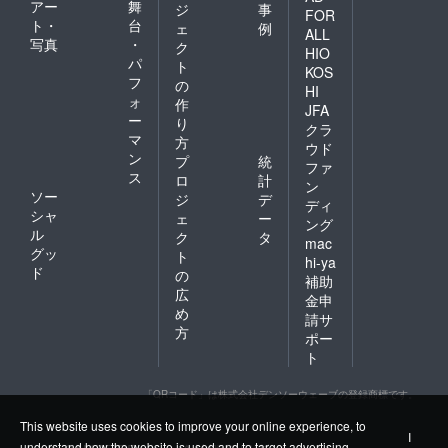
アー
舞
ジ
事
FOR
ト・
台
ェ
例
ALL
写真
・
ク
HIO
パ
ト
KOS
フ
の
HI
ォ
作
JFA
ー
り
クラ
マ
方
ウド
ン
プ
統
ファ
ス
ロ
計
ン
ソー
ジ
デ
ディ
シャ
ェ
ー
ング
ル
ク
タ
mac
グッ
ト
hi-ya
ド
の
補助
広
金申
め
請サ
方
ポー
ト
「QRコード」は株式会社デンソーウェーブの登録商標です。
This website uses cookies to improve your online experience, to
I
understand how the website is used and to target advertising.