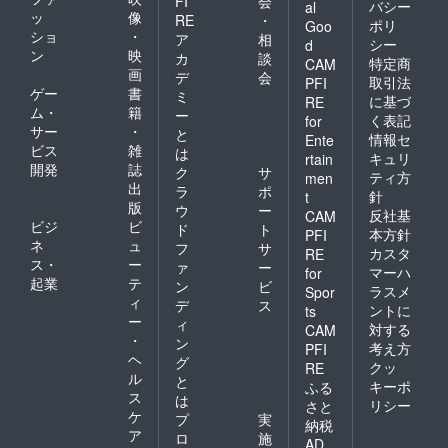
FI
会
バシー
al
ッ
像
RE
・
ポリ
Goo
ショ
・
ア
相
シー
d
ン
映
カ
談
特定商
CAM
画
デ
会
取引法
PFI
ゲー
書
ミ
に基づ
RE
ム・
籍
ー
く表記
for
サー
・
と
情報セ
Ente
ビス
雑
は
キュリ
rtain
開発
誌
ク
サ
ティ方
men
出
ラ
ポ
針
t
版
ウ
ー
反社基
CAM
ビジ
ビ
ド
ト
本方針
PFI
ネ
ュ
フ
サ
カスタ
RE
ス・
ー
ァ
ー
マーハ
for
起業
テ
ン
ビ
ラスメ
Spor
ィ
デ
ス
ントに
ts
ー
ィ
対する
CAM
・
ン
考え方
PFI
ヘ
グ
クッ
RE
ル
と
キーポ
ふる
ス
は
リシー
さと
ケ
プ
実
納税
ア
ロ
施
AD