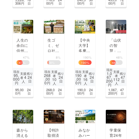
かを守
し未来
クト
306
00
00
00
円
日
円
日
円
日
円
日
りた
へ繋ぎ
まちづくり・地域活性化
い！
たい。
CAMPFIRE for Social Good
CAMPFIRE Creation
CAMPFIREふるさと納税
machi-ya
コミュニティ
人生の
生ゴ
【中央
「山伏
余白に
ミ、ゼ
大学】
の智
信州上
ロ社会
多摩産
慧」を
田の木
の実現
ヒノキ
日本、
47%
8%
190%
48%
を使い
| 一家
の泡ハ
世界へ
47
%
8
%
190
%
48
%
「自分
に一台
ンド
届けた
現在
時間」
コンポ
ソープ
い！ 羽
支援
支援
支援
現在
現在
現在
1,0
支援
残り
残り
残り
残り
95,
268
190
者
者
者
を育て
ストの
で、新
黒山
4
24
24
24
67,
47
者
000
,00
,00
10
16
112
200
日
日
日
日
人
る場所
普及
しい木
伏・星
0
0
円
円
円
人
人
人
円
を作る
を！
育を届
野文紘
95,00
24
268,0
24
190,0
24
1,067,
47
参加型
けた
先達 出
0
00
00
200
円
日
円
日
円
日
円
日
プロ
い！
版プロ
ジェク
ジェク
ト
ト
森から
【特許
みなか
学童保
消える
取得済
みハー
育24年