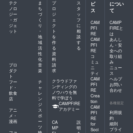
テク
ま
プ
ス
ビ
につい
ノロ
ち
ロ
タ
ス
て
ジー
づ
ジ
ッ
・ガ
く
ェ
フ
CAM
CAMP
ジェ
り
ク
に
PFI
FIREと
ット
・
ト
相
RE
は
地
を
談
CAM
あんし
域
作
す
PFI
ん・安
活
る
る
RE
全への
性
資
コ
取り組
化
料
ミュ
み
プロ
音
請
ニ
ニュー
ダク
楽
求
ティ
ス
ト
CAM
ヘルプ
クラウドファ
フー
チ
PFI
お問い
ンディングの
ド・
ャ
RE
合わせ
ノウハウを無
飲食
レ
Crea
料で学ぼう
店
ン
tion
各種規定
CAMPFIRE
ジ
CAM
アカデミー
アニ
ス
利用規
PFI
メ・
ポ
約
RE
漫画
ー
CA
説
細則
for
ツ
MP
明
プライ
Soci
ファ
映