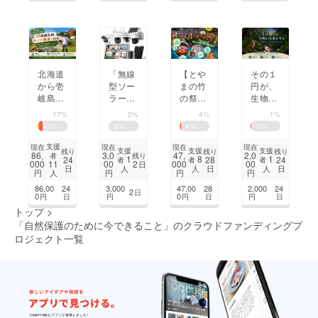
化した
い！
北海道
「無線
【とや
その１
から壱
型ソー
まの竹
円が、
岐島へ
ラーカ
の祭
生物の
移住し
メラを
典】放
未来を
17%
0%
4%
1%
た鍼灸
活用し
置竹林
守る。
17
%
0
%
4
%
1
%
師が、
た防犯
を未来
～県民
島の廃
対策」
の資源
参加型
支援
現在
現在
現在
現在
支援
支援
支援
残り
残り
残り
86,
3,0
47,
2,0
残り
者
ハウス
へ！9/
環境保
1
8
1
24
28
24
者
者
者
000
00
2
000
00
11
日
日
日
日
人
人
人
できの
26開催
全プロ
円
円
円
円
人
こ農家
ジェク
86,00
24
3,000
47,00
28
2,000
24
2
日
に挑戦
ト～
0
0
円
日
円
円
日
円
日
しま
トップ
>
す！
「自然保護のために今できること」のクラウドファンディングプ
ロジェクト一覧
1
2
次のページ