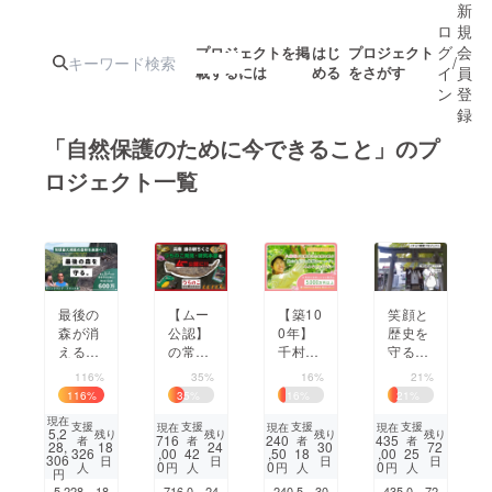
新
ロ
規
グ
会
プロジェクトを掲
はじ
プロジェクト
/
載するには
める
をさがす
イ
員
ン
登
録
「自然保護のために今できること」のプ
ロジェクト一覧
人気のプロ
注目のリ
注目の新着プロ
募集終了が近いプ
もうすぐ公開
ジェクト
ターン
ジェクト
ロジェクト
されます
アート・写真
音楽
最後の
【ムー
【築10
笑顔と
森が消
公認】
0年】
歴史を
える前
テクノロジー・ガジェット
の常設
千村八
守る！
ゲーム・サ
に。開
「つち
重桜の
下総中
116%
35%
16%
21%
発が迫
のこ発
杜で、
山「子
116
%
35
%
16
%
21
%
る土地
見・研
里山と
之神
映像・映画
書籍・雑誌
現在
を買
究本
人がつ
社」イ
支援
支援
支援
支援
現在
現在
現在
5,2
残り
残り
残り
残り
716
240
435
者
者
者
者
い、野
部」を
ながる
チョウ
28,
18
24
30
72
,00
,50
,00
326
42
18
25
306
日
日
日
日
生動物
作りた
古民家
剪定プ
0
0
0
円
円
円
人
人
人
人
ビジネス・起業
チャレンジ
円
のすみ
い！
を再生
ロジェ
5,228,
18
716,0
24
240,5
30
435,0
72