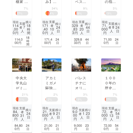
棲家 。
み】孫
ベス
の指導
フクロ
との会
ト 群
員がつ
7%
34%
9%
3%
ウの繁
話が生
馬県み
くる
7
%
34
%
9
%
3
%
殖を守
まれ
なかみ
「大人
る保護
る、不
町か
の放課
支援
支援
現在
残り
現在
現在
現在
支援
支援
残り
残り
残り
114
18
171
329
71,
者
者
活動
思議な
ら、国
後」と
7
8
24
44
24
者
者
,00
,40
,83
000
10
20
時
日
日
日
人
人
木製
産ヘー
「もう
0
0
3
円
間
円
円
円
人
人
アート
ゼル
ひとつ
18
114,0
171,4
24
329,8
44
71,00
24
時
インテ
ナッツ
のおう
00
00
33
0
円
円
日
円
日
円
日
間
リアを
農園を
ち」
届けた
つくる
い。
パレス
中央大
アカミ
１００
チナに
学丸山
ミガメ
０年の
オリー
ゼミが
駆除プ
歴史が
ブの木
挑む、
ロジェ
物語る
21%
2%
3%
7%
を植
木の香
クト：
伊吹山
21
%
2
%
3
%
7
%
え、伝
りで、
松江城
の香り
統石鹸
浜松の
の保護
高いよ
支援
支援
現在
現在
現在
現在
支援
支援
残り
残り
残り
残り
84,
21,
9,0
72,
者
者
文化を
森を若
と在来
もぎを
9
1
24
21
23
54
者
者
800
000
00
000
31
13
日
日
日
日
人
人
次の世
い世代
種復活
全国に
円
円
円
円
人
人
代へ
へ。
向けブ
84,80
24
21,00
21
9,000
23
72,00
54
ランド
0
0
0
円
日
円
日
円
日
円
日