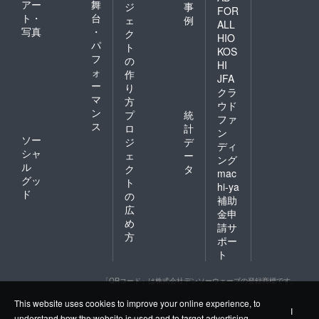
アー
舞
ジ
事
FOR
ト・
台
ェ
例
ALL
写真
・
ク
HIO
パ
ト
KOS
フ
の
HI
ォ
作
JFA
ー
り
クラ
マ
方
ウド
ン
プ
統
ファ
ス
ロ
計
ン
ソー
ジ
デ
ディ
シャ
ェ
ー
ング
ル
ク
タ
mac
グッ
ト
hi-ya
ド
の
補助
広
金申
め
請サ
方
ポー
ト
「QRコード」は株式会社デンソーウェーブの登録商標です。
This website uses cookies to improve your online experience, to
I
understand how the website is used and to target advertising.