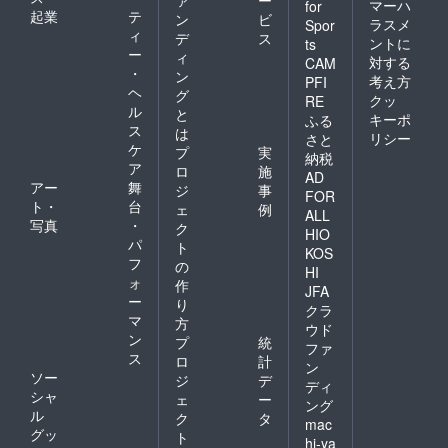
マーハ
for
起業
テ
ン
ビ
ラスメ
Spor
ィ
デ
ス
ントに
ts
ー
ィ
対する
CAM
・
ン
考え方
PFI
ヘ
グ
クッ
RE
ル
と
キーポ
ふる
ス
は
リシー
さと
ケ
プ
実
納税
ア
ロ
施
AD
アー
舞
ジ
事
FOR
ト・
台
ェ
例
ALL
写真
・
ク
HIO
パ
ト
KOS
フ
の
HI
ォ
作
JFA
ー
り
クラ
マ
方
ウド
ン
プ
統
ファ
ス
ロ
計
ン
ソー
ジ
デ
ディ
シャ
ェ
ー
ング
ル
ク
タ
mac
グッ
ト
hi-ya