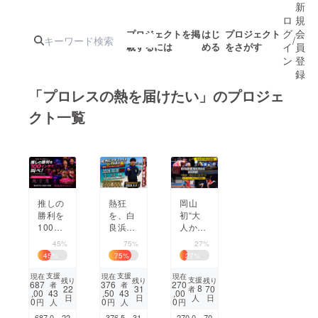
新
ロ
規
グ
会
プロジェクトを掲
はじ
プロジェクト
/
載するには
める
をさがす
イ
員
ン
登
録
「プロレスの熱を届けたい」のプロジェ
クト一覧
人気のプロ
注目のリ
注目の新着プロ
募集終了が近いプ
もうすぐ公開
ジェクト
ターン
ジェクト
ロジェクト
されます
アート・写真
音楽
推しの
熱狂
岡山
勝利を
を、白
初“大
100イ
テクノロジー・ガジェット
良浜か
人から
ゲーム・サ
ンチで
ら。
子供ま
45%
75%
27%
叫べ！
ビーチ
で“挑
45
%
75
%
27
%
『ス
ファイ
戦でき
映像・映画
書籍・雑誌
ポって
ト開幕
るレス
支援
支援
現在
現在
現在
支援
残り
残り
残り
687
376
270
者
者
Juncti
プロ
リング
8
22
31
70
者
,00
,50
,00
43
43
日
日
日
人
on』
ジェク
道場世
0
0
0
円
円
円
人
人
ビジネス・起業
チャレンジ
開幕！
ト
界を目
687,0
22
376,5
31
270,0
70