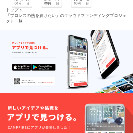
指す環
00
00
00
円
日
円
日
円
日
境づく
トップ
>
まちづくり・地域活性化
りに応
「プロレスの熱を届けたい」のクラウドファンディングプロジェ
援を
クト一覧
CAMPFIRE for Social Good
CAMPFIRE Creation
CAMPFIREふるさと納税
machi-ya
コミュニティ