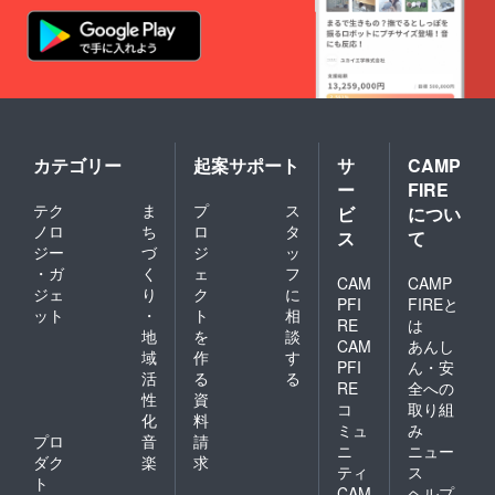
カテゴリー
起案サポート
サ
CAMP
ー
FIRE
テク
ま
プ
ス
ビ
につい
ノロ
ち
ロ
タ
ス
て
ジー
づ
ジ
ッ
・ガ
く
ェ
フ
CAM
CAMP
ジェ
り
ク
に
PFI
FIREと
ット
・
ト
相
RE
は
地
を
談
CAM
あんし
域
作
す
PFI
ん・安
活
る
る
RE
全への
性
資
コ
取り組
化
料
ミュ
み
プロ
音
請
ニ
ニュー
ダク
楽
求
ティ
ス
ト
CAM
ヘルプ