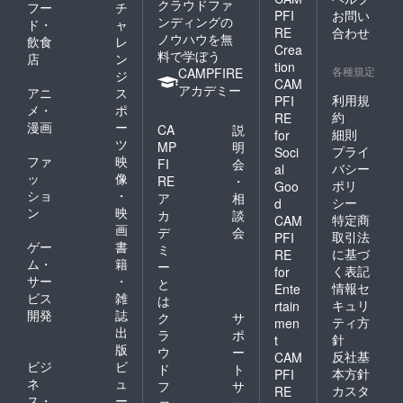
クラウドファ
フー
チ
PFI
お問い
ンディングの
ド・
ャ
RE
合わせ
ノウハウを無
飲食
レ
Crea
料で学ぼう
店
ン
tion
各種規定
CAMPFIRE
ジ
CAM
アカデミー
アニ
ス
利用規
PFI
メ・
ポ
約
RE
漫画
ー
CA
説
細則
for
ツ
MP
明
プライ
Soci
ファ
映
FI
会
バシー
al
ッ
像
RE
・
ポリ
Goo
ショ
・
ア
相
シー
d
ン
映
カ
談
特定商
CAM
画
デ
会
取引法
PFI
ゲー
書
ミ
に基づ
RE
ム・
籍
ー
く表記
for
サー
・
と
情報セ
Ente
ビス
雑
は
キュリ
rtain
開発
誌
ク
サ
ティ方
men
出
ラ
ポ
針
t
版
ウ
ー
反社基
CAM
ビジ
ビ
ド
ト
本方針
PFI
ネ
ュ
フ
サ
カスタ
RE
ス・
ー
ァ
ー