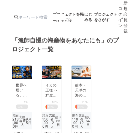
新
ロ
規
グ
会
プロジェクトを掲
はじ
プロジェクト
/
載するには
める
をさがす
イ
員
ン
登
録
「漁師自慢の海産物をあなたにも」のプ
ロジェクト一覧
人気のプロ
注目のリ
注目の新着プロ
募集終了が近いプ
もうすぐ公開
ジェクト
ターン
ジェクト
ロジェクト
されます
アート・写真
音楽
世界へ
イカの
熊本・
届け
王様 〜
天草の
る、次
テクノロジー・ガジェット
鮮度抜
海の恵
ゲーム・サ
世代の
群のケ
みを未
4%
15%
11%
津本
ンサキ
来へ。
4
%
15
%
11
%
式。
イカを
90日か
映像・映画
書籍・雑誌
仙崎か
けて育
支援
支援
現在
現在
現在
支援
残り
残り
218
156
110
残り
者
者
ら全国
てる完
5
23
64
者
,00
5
,00
,00
12
12
日
日
日
人
へ〜
全天日
0
0
0
円
円
円
人
人
ビジネス・起業
チャレンジ
塩「海
218,0
156,0
23
110,0
64