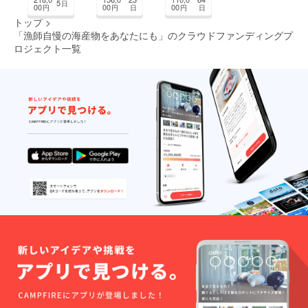
5
日
の星」
00
00
00
円
円
日
円
日
トップ
>
まちづくり・地域活性化
「漁師自慢の海産物をあなたにも」のクラウドファンディングプ
ロジェクト一覧
CAMPFIRE for Social Good
CAMPFIRE Creation
CAMPFIREふるさと納税
machi-ya
コミュニティ