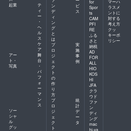
マーハ
for
起業
テ
ン
ビ
ラスメ
Spor
ィ
デ
ス
ントに
ts
ー
ィ
対する
CAM
・
ン
考え方
PFI
ヘ
グ
クッ
RE
ル
と
キーポ
ふる
ス
は
リシー
さと
ケ
プ
実
納税
ア
ロ
施
AD
アー
舞
ジ
事
FOR
ト・
台
ェ
例
ALL
写真
・
ク
HIO
パ
ト
KOS
フ
の
HI
ォ
作
JFA
ー
り
クラ
マ
方
ウド
ン
プ
統
ファ
ス
ロ
計
ン
ソー
ジ
デ
ディ
シャ
ェ
ー
ング
ル
ク
タ
mac
グッ
ト
hi-ya