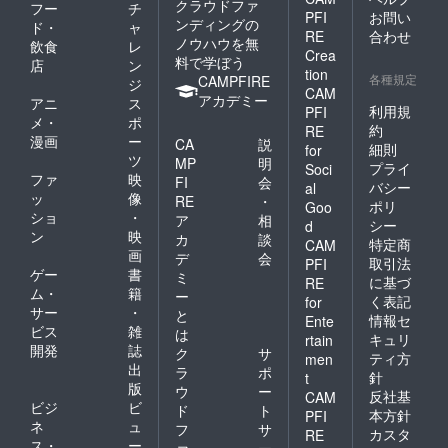
クラウドファ
フー
チ
PFI
お問い
ンディングの
ド・
ャ
RE
合わせ
ノウハウを無
飲食
レ
Crea
料で学ぼう
店
ン
tion
各種規定
CAMPFIRE
ジ
CAM
アカデミー
アニ
ス
利用規
PFI
メ・
ポ
約
RE
漫画
ー
CA
説
細則
for
ツ
MP
明
プライ
Soci
ファ
映
FI
会
バシー
al
ッ
像
RE
・
ポリ
Goo
ショ
・
ア
相
シー
d
ン
映
カ
談
特定商
CAM
画
デ
会
取引法
PFI
ゲー
書
ミ
に基づ
RE
ム・
籍
ー
く表記
for
サー
・
と
情報セ
Ente
ビス
雑
は
キュリ
rtain
開発
誌
ク
サ
ティ方
men
出
ラ
ポ
針
t
版
ウ
ー
反社基
CAM
ビジ
ビ
ド
ト
本方針
PFI
ネ
ュ
フ
サ
カスタ
RE
ス・
ー
ァ
ー