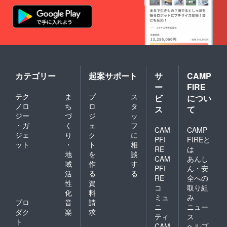
カテゴリー
起案サポート
サ
CAMP
ー
FIRE
テク
ま
プ
ス
ビ
につい
ノロ
ち
ロ
タ
ス
て
ジー
づ
ジ
ッ
・ガ
く
ェ
フ
CAM
CAMP
ジェ
り
ク
に
PFI
FIREと
ット
・
ト
相
RE
は
地
を
談
CAM
あんし
域
作
す
PFI
ん・安
活
る
る
RE
全への
性
資
コ
取り組
化
料
ミュ
み
プロ
音
請
ニ
ニュー
ダク
楽
求
ティ
ス
ト
CAM
ヘルプ