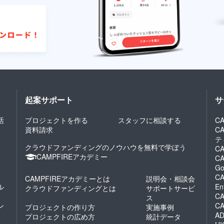
起案サポート
サ
活
プロジェクトを作る
スタッフに相談する
CA
資料請求
C
テ
クラウドファンディングのノウハウを無料で学ぼう
CA
CAMPFIREアカデミー
CA
Go
CA
CAMPFIREアカデミーとは
説明会・相談会
ル
En
クラウドファンディングとは
サポートサービ
CA
ス
ン
C
プロジェクトの作り方
実施事例
AD
プロジェクトの広め方
統計データ