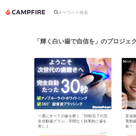
「輝く白い歯で自信を」のプロジェ
人気のプロジェクト
アート・写真
テクノロジー・ガジェット
映像・映画
一度にすべての歯を磨く「30秒完了の完
音波振
全自動歯ブラシ」手間なく効果的に歯を
電動
ビジネス・起業
美しく
命！
249%