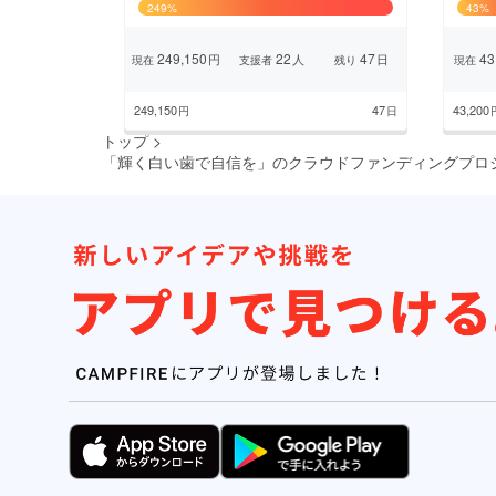
249
%
43
%
まちづくり・地域活性化
249,150
22
47
43
円
人
日
現在
支援者
残り
現在
249,150
47
43,200
円
日
トップ
>
「輝く白い歯で自信を」のクラウドファンディングプロ