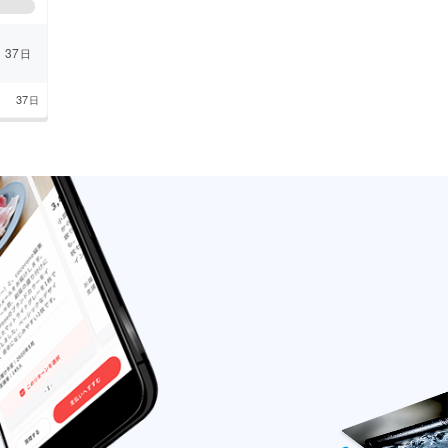
37
日
り
37
日