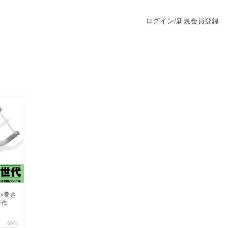
ログイン
/
新規会員登録
うすぐ公開されます
プロダクト
ファッション
スポーツ
×巻き
新作
ア
ソーシャルグッド
60%