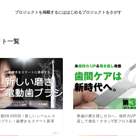
プロジェクトを掲載するには
はじめる
プロジェクトをさがす
クト一覧
注目のリターン
注目の新着プロジェクト
募集終了が近いプロジェクト
も
音楽
舞台・パフォーマンス
ゲーム・サービス開発
フード・飲食店
書籍・雑誌出版
アニメ・漫画
動38,000回！新しいシームレス
奥歯の磨き残しゼロへ。保持力UP
歯ブラシ！歯磨きをスマート新革
直しで進化！チタンY型フロス最
チャレンジ
ビューティー・ヘルスケ
43%