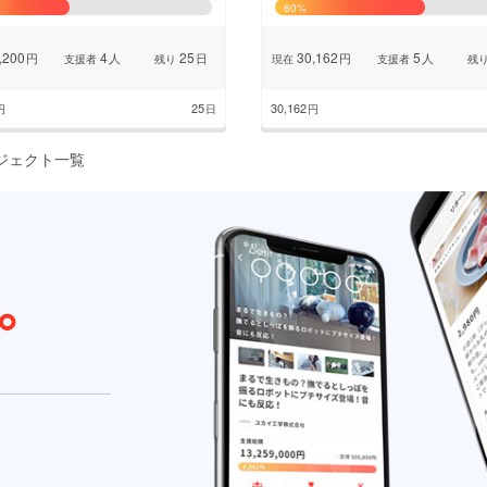
60
%
,200
4
25
30,162
5
円
人
日
円
人
支援者
残り
現在
支援者
残
CAMPFIRE for Social Good
CAMPFIRE Creation
25
30,162
円
日
円
CAMPFIREふるさと納税
machi-ya
コミュニティ
ジェクト一覧