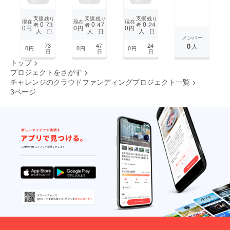
0
%
0
%
0
%
援」が
学で塩
修行か
6】初
て一緒
成した
見える
「着物
害問題
らの
出場で
に海外
支援
支援
支援
残り
残り
残り
と、若
で旅す
現在
現在
現在
に挑
メッ
優勝を
挑戦を
0
0
0
73
47
24
者
者
者
者たち
0
0
0
円
円
円
るばお
日
日
日
人
人
人
戦！iG
セージ
目指し
創り上
の原動
しん」
メンバー
EM金
たい！
げる
力にな
が、次
73
47
24
0
人
0
0
0
円
円
円
賞プロ
ファン
りま
日
日
日
はいよ
す。 誰
ジェク
コミュ
いよ世
トップ
>
もがイ
ト
ニティ
界へ羽
プロジェクトをさがす
>
キイキ
ばたき
チャレンジのクラウドファンディングプロジェクト一覧
>
と活躍
ます！
でき
3ページ
毎月の
て、役
限定映
割を
像や活
持って
動報告
活動で
前のページ
1
2
3
4
5
6
7
で、旅
きる、
の裏側
そんな
を共
次のページ
地域社
...
有。 唯
会を一
一無二
緒につ
の《着
くりた
物の旅
いで
人》が
す。
繰り広
げる各
国での
【カル
チャー
ギャッ
プ】を