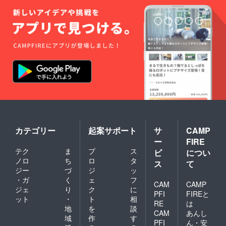
ともに
楽しみ
なが
ら、海
外進出
への挑
戦を一
緒に応
援・体
感でき
るコ
ミュニ
ティで
す。
カテゴリー
起案サポート
サ
CAMP
ー
FIRE
テク
ま
プ
ス
ビ
につい
ノロ
ち
ロ
タ
ス
て
ジー
づ
ジ
ッ
・ガ
く
ェ
フ
CAM
CAMP
ジェ
り
ク
に
PFI
FIREと
ット
・
ト
相
RE
は
地
を
談
CAM
あんし
域
作
す
PFI
ん・安