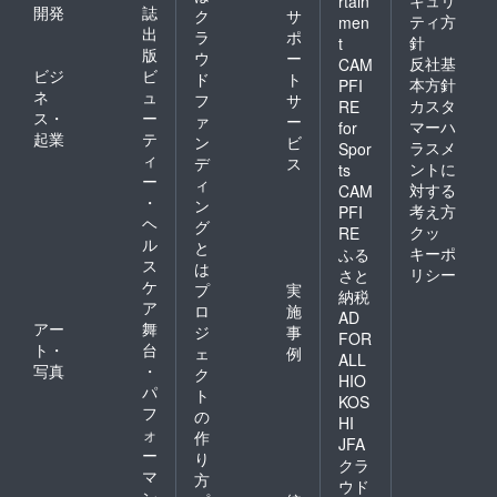
キュリ
rtain
開発
誌
ク
サ
ティ方
men
出
ラ
ポ
針
t
版
ウ
ー
反社基
CAM
ビジ
ビ
ド
ト
本方針
PFI
ネ
ュ
フ
サ
カスタ
RE
ス・
ー
ァ
ー
マーハ
for
起業
テ
ン
ビ
ラスメ
Spor
ィ
デ
ス
ントに
ts
ー
ィ
対する
CAM
・
ン
考え方
PFI
ヘ
グ
クッ
RE
ル
と
キーポ
ふる
ス
は
リシー
さと
ケ
プ
実
納税
ア
ロ
施
AD
アー
舞
ジ
事
FOR
ト・
台
ェ
例
ALL
写真
・
ク
HIO
パ
ト
KOS
フ
の
HI
ォ
作
JFA
ー
り
クラ
マ
方
ウド