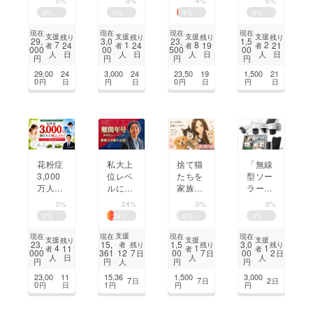
0%
0%
4%
0%
を助け
を支え
二期！
犬の安
0
%
0
%
4
%
0
%
たい
る、使
51頭の
心ハウ
いやす
保護猫
スを作
現在
現在
現在
現在
支援
支援
支援
支援
残り
残り
残り
残り
29,
3,0
23,
1,5
い就活
達を救
ろう！
7
1
8
2
24
24
19
21
者
者
者
者
000
00
500
00
日
日
日
日
人
人
人
人
情報一
う手助
円
円
円
円
括管理
けをど
29,00
24
3,000
24
23,50
19
1,500
21
アプリ
うかお
0
0
円
日
円
日
円
日
円
日
を作り
願い致
たい！
しま
す！
花粉症
私大上
捨て猫
「無線
3,000
位レベ
たちを
型ソー
万人の
ルに対
家族
ラーカ
悩みを
応した
に。あ
メラを
0%
24%
0%
0%
減らし
世界史
かねの
活用し
0
%
24
%
0
%
0
%
たい。
年号ア
保護活
た防犯
もう一
プリを
動で命
対策」
支援
現在
現在
現在
現在
支援
支援
支援
残り
23,
15,
1,5
3,0
残り
残り
残り
者
歩、一
作って
を救い
4
1
1
11
者
者
者
000
361
7
00
7
00
2
12
日
日
日
日
人
人
人
緒に前
受験生
たい
円
円
円
円
人
へ進め
に革命
23,00
11
15,36
1,500
3,000
7
7
2
日
日
日
てくだ
を起こ
0
1
円
日
円
円
円
さい。
した
い！