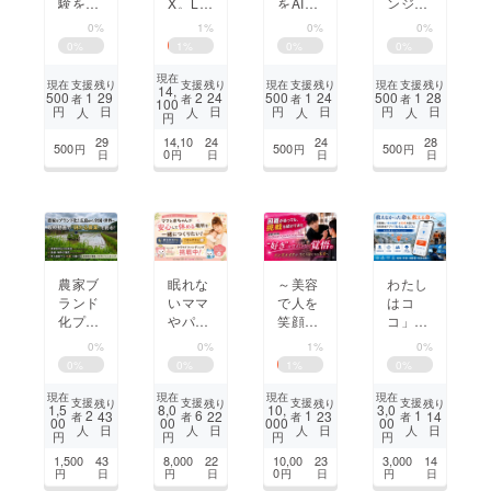
験を活
X。LIN
をAIで
ンジャ
かし海
Eでエ
減らし
ロ登頂
0%
1%
0%
0%
外で看
ンディ
たい！
と20歳
0
%
1
%
0
%
0
%
護の未
ング
への1
来を見
ノート
歩
現在
支援
支援
支援
支援
現在
残り
残り
現在
残り
現在
残り
14,
つけた
や法要
1
2
1
1
500
29
24
500
24
500
28
者
者
者
者
100
円
日
日
円
日
円
日
人
人
人
人
い
予約を
円
つなぐ
29
14,10
24
24
28
500
500
500
円
円
円
新しい
0
日
円
日
日
日
仕組み
農家ブ
眠れな
～美容
わたし
ランド
いママ
で人を
はコ
化プロ
やパパ
笑顔に
コ」-
ジェク
が少し
～"メ
防災救
0%
0%
1%
0%
ト：発
でも眠
ンズ美
命アプ
0
%
0
%
1
%
0
%
信型E
れる場
容”が
リの救
Cで創
所を。
広がる
助支援
現在
現在
現在
現在
支援
支援
支援
支援
残り
残り
残り
残り
1,5
8,0
10,
3,0
る食の
“もぐ
未来
システ
2
6
1
1
43
22
23
14
者
者
者
者
00
00
000
00
日
日
日
日
人
人
人
人
未来
もぐと
へ！！
ムを社
円
円
円
円
ばぶば
高３男
会実
1,500
43
8,000
22
10,00
23
3,000
14
ぶ” は
子の挑
証-
0
円
日
円
日
円
日
円
日
じめの
戦！！