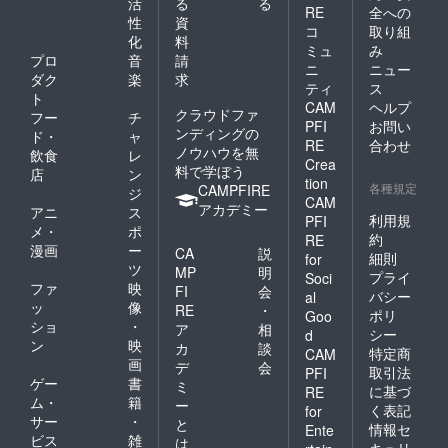
活
る
る
RE
全への
性
資
コ
取り組
化
料
ミュ
み
プロ
音
請
ニ
ニュー
ダク
楽
求
ティ
ス
ト
CAM
ヘルプ
クラウドファ
フー
チ
PFI
お問い
ンディングの
ド・
ャ
RE
合わせ
ノウハウを無
飲食
レ
Crea
料で学ぼう
店
ン
tion
各種規定
CAMPFIRE
ジ
CAM
アカデミー
アニ
ス
利用規
PFI
メ・
ポ
約
RE
漫画
ー
CA
説
細則
for
ツ
MP
明
プライ
Soci
ファ
映
FI
会
バシー
al
ッ
像
RE
・
ポリ
Goo
ショ
・
ア
相
シー
d
ン
映
カ
談
特定商
CAM
画
デ
会
取引法
PFI
ゲー
書
ミ
に基づ
RE
ム・
籍
ー
く表記
for
サー
・
と
情報セ
Ente
ビス
雑
は