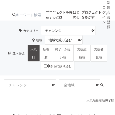
新
ロ
規
グ
会
プロジェクトを掲
はじ
プロジェクト
/
載するには
める
をさがす
イ
員
ン
登
録
カテゴリー
地域
人気のプロ
注目のリ
注目の新着プロ
募集終了が近いプ
もうすぐ公開
ジェクト
ターン
ジェクト
ロジェクト
されます
人気
新着
終了日が近
支援総
支援者
並べ替え
順
順
い順
額順
数順
さらに絞り込む
アート・写真
音楽
テクノロジー・ガジェット
ゲーム・サ
映像・映画
書籍・雑誌
人気順
新着順
終了順
ビジネス・起業
チャレンジ