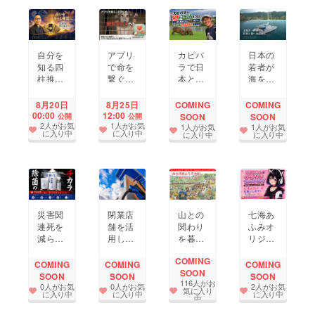
自分を
アプリ
カピバ
日本の
知る四
で命を
ラで日
若者が
柱推命
繋ぐ-
本とブ
海を知
タロッ
迷子・
ラジル
り、世
トを届
保護・
をつな
界を知
COMING
COMING
8月20日
8月25日
けた
里親情
ぐ。人
り、人
00:00
12:00
SOON
SOON
公開
公開
2人がお気
1人がお気
い！
報共有
と野生
と繋が
1人がお気
1人がお気
に入り中
に入り中
に入り中
に入り中
アプリ
動物共
り、自
【あに
生を日
分の人
まるバ
本へ届
生の可
ンク】
けたい
能性を
-
3,000k
広げる
m
ための
船
災害関
閉業店
山との
七海あ
連死を
舗を活
関わり
ふみオ
減らす
用し関
を暮ら
リジナ
ため
東にE
しの中
ルのLi
COMING
に。 衛
V充電
に取り
ve2D
COMING
COMING
COMING
SOON
生環境
スタン
戻す
化した
SOON
SOON
SOON
116人がお
を守る
ドを普
「山の
Vtuber
0人がお気
0人がお気
2人がお気
気に入り
に入り中
に入り中
に入り中
「除菌
及させ
共同よ
のお披
中
力備蓄
たい
ろず小
露目を