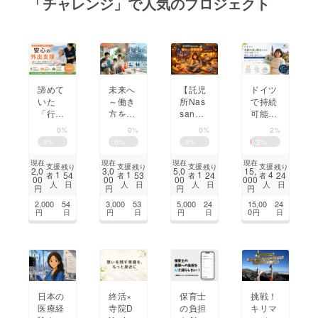
「チャレンジ」で人気のプロジェクト
まちづくり・地域活性化
CAMPFIRE for Social Good
CAMPFIRE Creation
未来へ
諦めて
【託児
ドイツ
CAMPFIREふるさと納税
machi-ya
コミュニティ
～働き
いた
所Nas
で持続
方を変
「行き
san】
可能な
え、家
たい」
滋賀の
観光を
0%
0%
0%
2%
族を支
を、も
夜間子
学び、
0
%
0
%
0
%
2
%
え続け
う一
ども預
日本の
る挑戦
度。理
かり拠
地域の
現在
現在
現在
現在
支援
支援
支援
支援
残り
残り
残り
残り
2,0
3,0
5,0
15,
～
学療法
点を守
未来へ
1
1
1
4
54
53
24
24
者
者
者
者
00
00
00
000
日
日
日
日
人
人
人
人
士・看
りた
還元し
円
円
円
円
護師に
い！
たい！
2,000
54
3,000
53
5,000
24
15,00
24
よる外
0
円
日
円
日
円
日
円
日
出支援
を届け
たい。
日本の
終活×
保育士
挑戦！
医療経
寺院D
の負担
キリマ