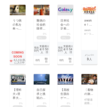
プロ
屋」建
したい
ジェク
設プロ
ト」
ジェク
ト
うつ病
難病の
日本社
awak
の私を
社会的
会への
e！つ
救って
障壁を
定着を
ながり
awak
くれた
知る。
徹底サ
応援
e！つな
0%
0%
動物へ
体験か
ポー
団！ー
がり応
0
%
0
%
恩返
ら学ぶ
ト！外
地方の
援団！
とはー
し。東
啓発イ
国人材
若者が
支援
支援
残り
残り
awak
現在
現在
広島に
ベント
総合支
活躍で
0
0
50
54
者
者
0
0
円
円
e！や若
日
日
COMING
人
人
保護動
開催！
援プ
きる社
者の地
メンバー
SOON
物カ
ラット
会をー
域活動
50
54
3
人
4人がお気
0
0
円
円
フェ×
フォー
日
日
を、よ
に入り中
障害福
ムを立
り近く
祉の場
ち上げ
で応援
を！
たい！
できる
コミュ
ニティ
サロン
です。
【理科
自己探
【高校
〔着物
地域の
大×世
求と挑
生脱出
の旅
方々と
界大
戦の
ゲーム
人〕日
の「つ
47都道
ながり
会】合
旅：神
甲子園
本を飛
府県制
0%
0%
0%
と応
成生物
社仏閣
202
び出し
覇を達