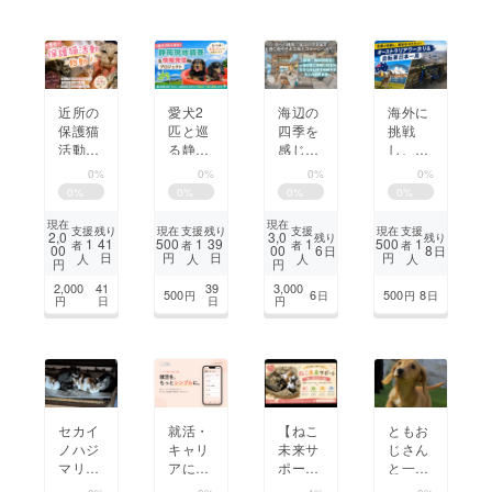
一歩
近所の
愛犬2
海辺の
海外に
保護猫
匹と巡
四季を
挑戦
活動拠
る静岡
感じる
し、自
点を整
現地調
ガラス
転車日
0%
0%
0%
0%
備し、
査＆情
張りテ
本一周
0
%
0
%
0
%
0
%
活動し
報発信
ラスの
で若者
たい。
プロ
隠れ家
に勇気
現在
現在
支援
支援
支援
支援
残り
現在
残り
現在
2,0
3,0
残り
残り
ジェク
プロ
を！
1
1
1
1
41
500
39
500
者
者
者
者
00
00
6
8
日
日
日
円
日
円
人
人
人
人
ト
ジェク
円
円
ト 第
2,000
41
39
3,000
500
6
500
8
円
日
円
日
１弾
円
日
日
円
セカイ
就活・
【ねこ
ともお
ノハジ
キャリ
未来サ
じさん
マリ小
アに悩
ポー
と一緒
さな命
む学生
ト】第
に保護