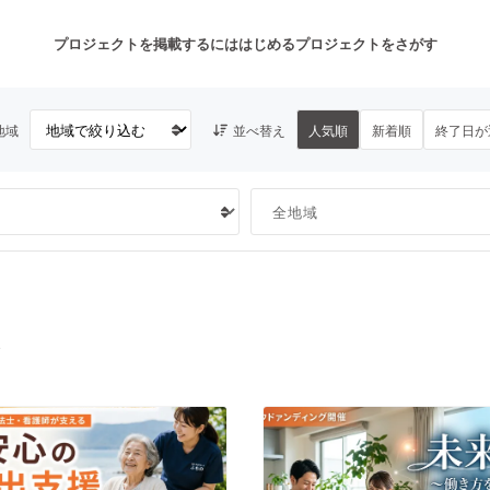
プロジェクトを掲載するには
はじめる
プロジェクトをさがす
地域
並べ替え
人気順
新着順
終了日が
注目のリターン
注目の新着プロジェクト
募集終了が近いプロジェクト
も
音楽
舞台・パフォーマンス
ゲーム・サービス開発
フード・飲食店
ト
書籍・雑誌出版
アニメ・漫画
チャレンジ
ビューティー・ヘルスケ