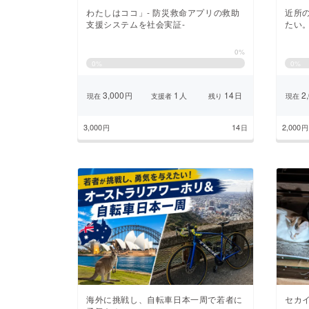
わたしはココ」- 防災救命アプリの救助
近所
支援システムを社会実証-
たい
0%
0
%
0
%
3,000
1
14
2,
円
人
日
現在
支援者
残り
現在
3,000
14
2,000
円
日
円
海外に挑戦し、自転車日本一周で若者に
セカ