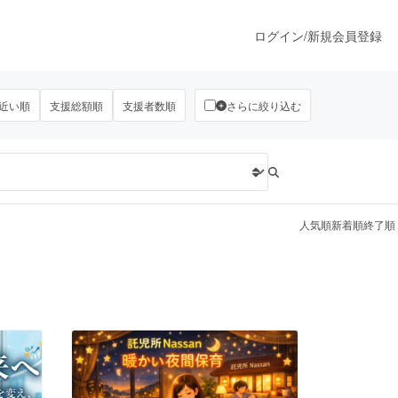
ログイン
/
新規会員登録
近い順
支援総額順
支援者数順
さらに絞り込む
うすぐ公開されます
プロダクト
人気順
新着順
終了順
ファッション
スポーツ
ア
ソーシャルグッド