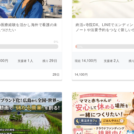
の医療経験を活かし海外で看護の未
終活×寺院DX。LINEでエンディン
見つけたい
ノートや法要予約をつなぐ新しい
0%
1
%
00
1
29
14,100
2
円
人
日
円
人
支援者
残り
現在
支援者
残
29
14,100
日
円