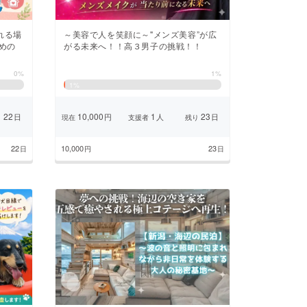
れる場
～美容で人を笑顔に～"メンズ美容”が広
じめの
がる未来へ！！高３男子の挑戦！！
0%
1%
1
%
22
10,000
1
23
日
円
人
日
り
現在
支援者
残り
22
10,000
23
日
円
日