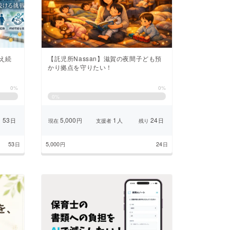
え続
【託児所Nassan】滋賀の夜間子ども預
かり拠点を守りたい！
0%
0%
0
%
53
5,000
1
24
日
円
人
日
り
現在
支援者
残り
53
5,000
24
日
円
日