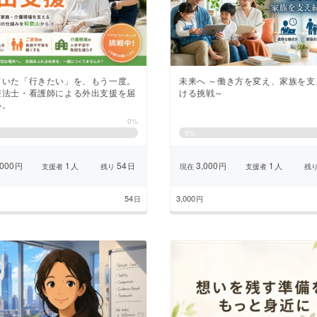
CAMPFIRE for Social Good
CAMPFIRE Creation
CAMPFIREふるさと納税
machi-ya
コミュニティ
未来へ ～働き方を変え、家族を支
ていた「行きたい」を、もう一度。
ける挑戦～
療法士・看護師による外出支援を届
い。
0%
0
%
000
1
54
3,000
1
円
人
日
円
人
支援者
残り
現在
支援者
残
54
3,000
日
円