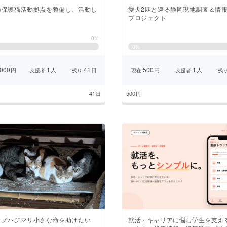
の保護猫活動拠点を整備し、活動し
愛犬2匹と巡る静岡現地調査＆情
。
プロジェクト
0%
0
%
000
1
41
500
1
円
人
日
円
人
支援者
残り
現在
支援者
残
41
500
日
円
イノハジマリ小さな命を助けたい
就活・キャリアに悩む学生を支え