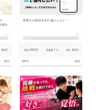
グ
保育士の負担をAIで減らしたい！
仕組み
1%
0%
0
%
24
500
1
24
日
円
人
日
り
現在
支援者
残り
24
500
24
日
円
日