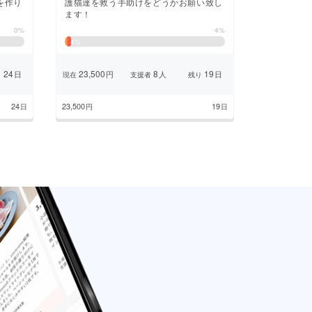
を作り
護猫達を救う手助けをどうかお願い致し
ます！
0%
4%
4
%
24
23,500
8
19
日
円
人
日
り
現在
支援者
残り
24
23,500
19
日
円
日
ージ