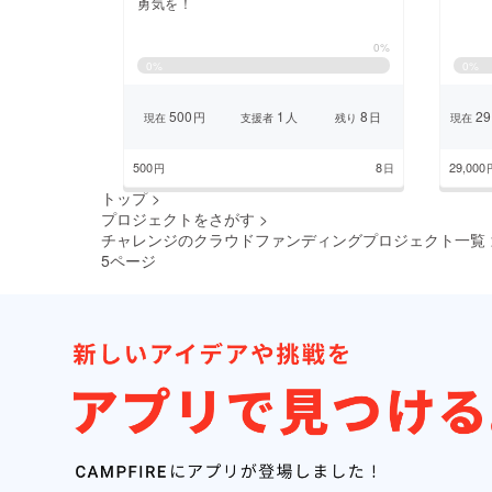
勇気を！
0%
0
%
0
%
500
1
8
29
円
人
日
現在
支援者
残り
現在
500
8
29,000
円
日
トップ
>
プロジェクトをさがす
>
チャレンジのクラウドファンディングプロジェクト一覧
5ページ
前