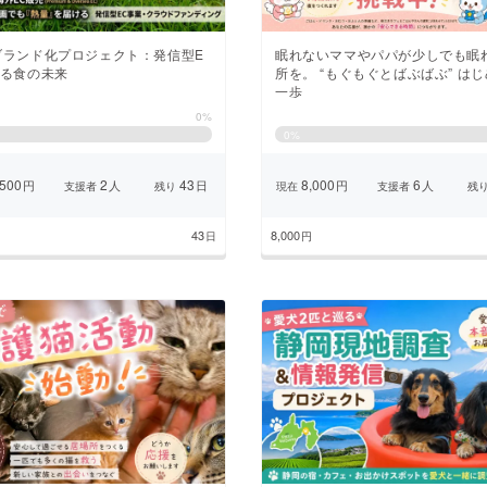
ブランド化プロジェクト：発信型E
眠れないママやパパが少しでも眠
創る食の未来
所を。 “もぐもぐとばぶばぶ” は
一歩
0%
0
%
500
2
43
8,000
6
円
人
日
円
人
支援者
残り
現在
支援者
残
43
8,000
日
円