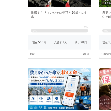
挑戦！キリマンジャロ登頂と20歳への1
農家
歩
Cで
0%
0
%
0
%
500
1
28
1,
円
人
日
現在
支援者
残り
現在
500
28
1,500
円
日
円