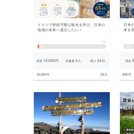
ドイツで持続可能な観光を学び、日本の
日本
地域の未来へ還元したい！
来を
2%
2
%
0
%
15,000
4
24
5
円
人
日
現在
支援者
残り
現在
15,000
24
500
円
日
円