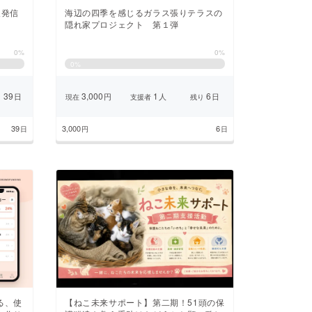
報発信
海辺の四季を感じるガラス張りテラスの
隠れ家プロジェクト 第１弾
0%
0%
0
%
39
3,000
1
6
日
円
人
日
り
現在
支援者
残り
39
3,000
6
日
円
日
る、使
【ねこ未来サポート】第二期！51頭の保