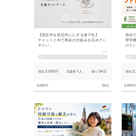
まちづくり・地域活性化
【想定外を想定内ににする迷子札】
諦め
チャットとAIで再会の仕組みを広めてい
理学
きたい。
けた
0%
0
%
0
%
3,000
1
54
2,
円
人
日
現在
支援者
残り
現在
3,000
54
2,000
円
日
円