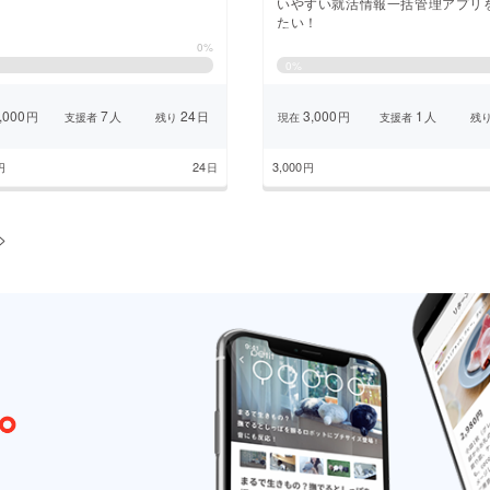
いやすい就活情報一括管理アプリ
たい！
0%
0
%
,000
7
24
3,000
1
円
人
日
円
人
支援者
残り
現在
支援者
残
24
3,000
円
日
円
>
のページ
1
2
3
4
5
6
7
8
9
次のペ
...