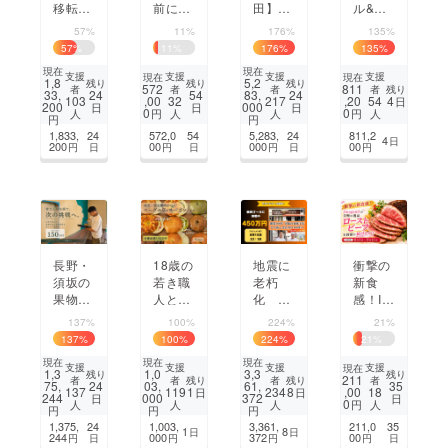
移転応
前に存
田】癌
ル&オ
援】逆
続の危
で闘病
ンライ
57%
11%
176%
135%
境を乗
機！エ
中。割
ン販売
57
%
11
%
176
%
135
%
り越え
コキッ
烹「海
に挑
現在
現在
アット
チン
幸と旬
戦！天
支援
支援
支援
支援
現在
現在
1,8
5,2
残り
残り
残り
572
811
残り
者
者
者
者
ホーム
カーを
彩」板
瀬モモ
33,
24
54
83,
24
,00
,20
4
103
32
217
54
日
200
000
日
日
日
猫カ
作って
前の再
オリジ
0
0
円
円
人
人
人
人
円
円
フェを
伝統の
起のた
ナル
1,833,
24
572,0
54
5,283,
24
811,2
4
日
守りた
味を未
めに力
ビール
200
00
000
00
円
日
円
日
円
日
円
い！！
来に繋
を貸し
制作第
げた
てくだ
二弾！
い！
さい
長野・
18歳の
地震に
衝撃の
須坂の
若き職
老朽
新食
果物カ
人と仙
化 創
感！Im
フェ誕
台に作
業100
agamI
137%
100%
224%
21%
生へ。
る！心
年 宮崎
の自慢
137
%
100
%
224
%
21
%
旬の一
満たさ
市の和
の逸品
現在
現在
現在
杯を届
れる絶
菓子店
『ロー
支援
支援
支援
支援
現在
1,3
1,0
3,3
残り
残り
211
残り
残り
者
者
者
者
ける場
品ベー
桐木神
スト
75,
24
03,
61,
35
1
8
,00
137
119
234
18
日
日
244
000
372
日
日
所をつ
グル
楽堂の
ビー
0
円
人
人
人
人
円
円
円
くりた
と、誰
建て替
フ』を
1,375,
24
1,003,
3,361,
211,0
35
1
8
日
日
い
もが輝
え物語
皆様に
244
000
372
00
円
日
円
円
円
日