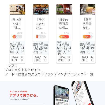
く。
も。
再び輝
【子ど
祖父の
【新所
く灯り
もたち
喫茶店
沢駅徒
- 祖父
の“居
に憧れ
歩1
母のお
場
た彼女
分】人
35%
19%
97%
79%
店を守
所”を
の夢
気店で
35
%
19
%
97
%
79
%
るため
守る】
を、45
修行し
現在
のプロ
仙台の
年続い
た46歳
支援
支援
支援
支援
現在
現在
現在
1,4
残り
残り
残り
残り
176
761
793
者
者
者
者
ジェク
3rdプ
た長野
の挑
24
54
56,
24
24
,00
,00
,25
19
100
138
77
250
日
日
日
日
ト
レイス
「珈琲
戦！濃
0
0
0
円
円
円
人
人
人
人
円
カレー
館珈
厚魚介
176,0
24
761,0
54
1,456,
24
793,2
24
屋を移
香」の
つけ麺
00
00
250
50
円
日
円
日
円
日
円
日
転存
跡地で
「丸
トップ
>
続！
叶えま
武」O
プロジェクトをさがす
>
す。
PEN
フード・飲食店のクラウドファンディングプロジェクト一覧
1
2
3
4
5
次のページ
...