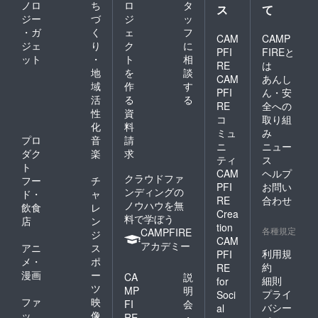
ノロ
ち
ロ
タ
ス
て
ジー
づ
ジ
ッ
・ガ
く
ェ
フ
CAM
CAMP
ジェ
り
ク
に
PFI
FIREと
ット
・
ト
相
RE
は
地
を
談
CAM
あんし
域
作
す
PFI
ん・安
活
る
る
RE
全への
性
資
コ
取り組
化
料
ミュ
み
プロ
音
請
ニ
ニュー
ダク
楽
求
ティ
ス
ト
CAM
ヘルプ
クラウドファ
フー
チ
PFI
お問い
ンディングの
ド・
ャ
RE
合わせ
ノウハウを無
飲食
レ
Crea
料で学ぼう
店
ン
tion
各種規定
CAMPFIRE
ジ
CAM
アカデミー
アニ
ス
利用規
PFI
メ・
ポ
約
RE
漫画
ー
CA
説
細則
for
ツ
MP
明
プライ
Soci
ファ
映
FI
会
バシー
al
ッ
像
RE
・