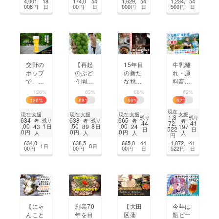
4,001,
18
174,0
54
1,629,
54
1,234,
54
めた逸
を名古
008
00
000
500
円
日
円
日
円
日
円
日
品を食
屋に。
卓へ！
交野の
【再起
15年目
牛乳離
ホップ
のぶど
の新た
れ・原
で、交
う園】
な挑
料高・
野の
2026
戦。信
人手不
126%
63%
66%
62%
ビール
年秋
州の食
足の三
126
%
63
%
66
%
62
%
を。
訳あり
×世界
重苦。
現在
【市民
シャイ
のラム
飛騨の
支援
支援
支援
支援
現在
現在
現在
1,8
残り
残り
634
638
665
残り
残り
者
者
者
者
とつく
ンマス
を楽し
牛乳屋
44
72,
41
,00
1
,50
8
,00
43
89
24
197
日
日
522
日
日
る交野
カット
むレス
が未来
0
0
0
円
円
円
人
人
人
人
円
ビー
お届け
トラン
へ繋げ
634,0
638,5
665,0
44
1,872,
41
1
8
日
日
ル】プ
プロ
「蓮
る牧成
00
00
00
522
円
円
円
日
円
日
ロジェ
ジェク
や」へ
舎の挑
クト
ト
戦！
【にゃ
創業70
【大田
今年は
んこと
年を目
区蒲
瓶ビー