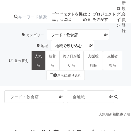
新
ロ
規
グ
会
プロジェクトを掲
はじ
プロジェクト
/
載するには
める
をさがす
イ
員
ン
登
録
カテゴリー
地域
人気のプロ
注目のリ
注目の新着プロ
募集終了が近いプ
もうすぐ公開
ジェクト
ターン
ジェクト
ロジェクト
されます
人気
新着
終了日が近
支援総
支援者
並べ替え
順
順
い順
額順
数順
さらに絞り込む
アート・写真
音楽
テクノロジー・ガジェット
ゲーム・サ
映像・映画
書籍・雑誌
人気順
新着順
終了順
ビジネス・起業
チャレンジ