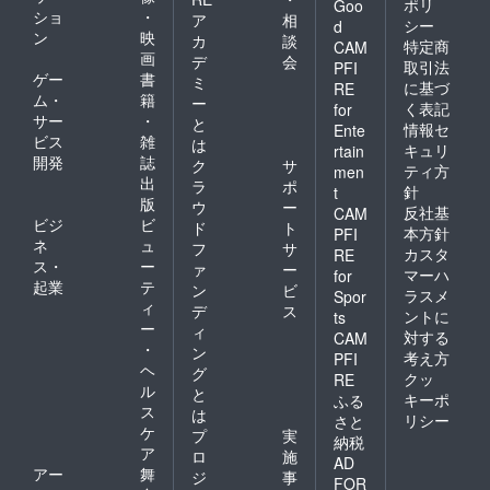
ポリ
Goo
ショ
・
ア
相
シー
d
ン
映
カ
談
特定商
CAM
画
デ
会
取引法
PFI
ゲー
書
ミ
に基づ
RE
ム・
籍
ー
く表記
for
サー
・
と
情報セ
Ente
ビス
雑
は
キュリ
rtain
開発
誌
ク
サ
ティ方
men
出
ラ
ポ
針
t
版
ウ
ー
反社基
CAM
ビジ
ビ
ド
ト
本方針
PFI
ネ
ュ
フ
サ
カスタ
RE
ス・
ー
ァ
ー
マーハ
for
起業
テ
ン
ビ
ラスメ
Spor
ィ
デ
ス
ントに
ts
ー
ィ
対する
CAM
・
ン
考え方
PFI
ヘ
グ
クッ
RE
ル
と
キーポ
ふる
ス
は
リシー
さと
ケ
プ
実
納税
ア
ロ
施
AD
アー
舞
ジ
事
FOR