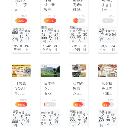
ら、“安
袋・新
高峰の
まき｜
心して
装開
料理大
1年で3
働ける
店】メ
会へ。
11軒の
95%
248%
46%
4%
夜”を。
イド服
浅野
焼肉店
95
%
248
%
46
%
4
%
「ラウ
一新で
シェ
を食べ
現在
現在
ンジ
迎える
フ、日
歩いた
支援
支援
支援
現在
現在
1,7
2,3
支援
残り
残り
残り
残り
958
73,
者
者
者
宙-sor
新生Ba
本代表
店主が
5
24
42,
24
16,
30
54
者
,00
500
15
36
50
000
555
日
日
日
日
人
a-」開
r、応
の挑戦
作る欧
0
円
円
人
人
人
円
円
業プロ
援大募
を応援
風ビー
958,0
24
1,742,
24
2,316,
30
73,50
54
ジェク
集！
しよ
フカ
00
000
555
0
円
日
円
日
円
日
円
日
ト
う！
レー先
行販売
【緊急
日本茶
弘前の
お客様
SOS】
を、
狩猟
を店内
300万
もっと
シェフ
へ迎え
の国産
自分ら
と創る
たい。
400%
8%
81%
68%
うずら
しく。
ジビエ
小さな
400
%
8
%
81
%
68
%
卵を
100種
食文化
お菓子
現在
現在
現在
救って
類のお
拠点を
屋koti
支援
支援
支援
支援
現在
4,0
1,6
1,2
残り
残り
残り
残り
174
者
者
者
者
くださ
茶と出
応援！
の挑戦
01,
18
54
29,
54
34,
54
,00
796
18
78
98
008
000
500
日
日
日
日
い。プ
会える
0
円
人
人
人
人
円
円
円
ロも認
専門店