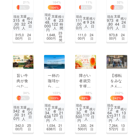
バーの
化をも
媛県怒
くに
21%
164%
11%
32%
ご褒美
う一
和島』
「心を
21
%
164
%
11
%
32
%
ラン
度。築
で収穫
灯す小
現在
チ！9
150年
した、
さなモ
支援
支援
支援
現在
残り
現在
現在
1,6
支援
残り
残り
残り
315
23
111
973
者
者
者
月上
の古民
怒和ま
ダンメ
9
24
48,
24
24
者
,00
,00
,80
32
122
44
時
000
日
日
日
人
旬、大
家から
どんな
キシカ
0
0
0
円
間
円
円
人
人
人
円
阪都島
始まる
を全国
ン」を
23
315,0
24
1,648,
111,0
24
973,8
24
時
に『粥
ここだ
の食卓
つくり
00
000
00
00
円
日
円
円
日
円
日
間
と菜』
けのク
に届け
たい。
がOPE
ラフト
たい！
N！
酒
旨い牛
一杯の
障がい
【移転
肉が食
珈琲か
者就労
をみな
べた
ら、人
支援施
さんと
い。経
が自分
設のト
一緒
34%
103%
88%
242%
産和牛
らしく
マトで
に】三
34
%
103
%
88
%
242
%
「おけ
立ち止
仕込む
陸×盛
現在
現在
現在
いさ
まれる
クラフ
岡を結
支援
支援
支援
支援
現在
1,0
1,3
7,2
残り
残り
残り
残り
342
者
者
者
者
ん」か
時間
トビー
ぶ「た
25
34,
21
30,
24
64,
13
,00
31
120
110
311
638
500
572
日
日
日
日
ら始ま
を。こ
ル 飲
だい
0
円
人
人
人
人
円
円
円
る和牛
のまち
むこと
ま」が
342,0
25
1,034,
21
1,330,
24
7,264,
13
ジャー
平塚に
で雇用
言える
00
638
500
572
円
日
円
日
円
日
円
日
ニー
増やし
を生む
店を、
てい
一杯
この先