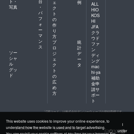
ト・
台
ェ
例
ALL
写真
・
ク
HIO
パ
ト
KOS
フ
の
HI
ォ
作
JFA
ー
り
クラ
マ
方
ウド
ン
プ
統
ファ
ス
ロ
計
ン
ソー
ジ
デ
ディ
シャ
ェ
ー
ング
ル
ク
タ
mac
グッ
ト
hi-ya
ド
の
補助
広
金申
め
請サ
方
ポー
ト
「QRコード」は株式会社デンソーウェーブの登録商標です。
This website uses cookies to improve your online experience, to
I
understand how the website is used and to target advertising.
© CAMPFIRE,
会社概
採用情
パートナー
under
You can revisit your cookie settings at any time on your browser. For