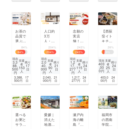
ける場
届けた
所
い！
お茶の
人口約
念願の
【西荻
品質で
3万
実店
窪イト
選ぶア
人・福
舗！！
キチ】
フタ
島のへ
ここか
バル×
84%
204%
243%
26%
ヌーン
そのま
らキム
食堂で
84
%
204
%
243
%
26
%
ティー
ちか
チで日
帰って
現在
現在
現在
アワー
ら、福
本を元
くる！
支援
支援
支援
支援
現在
3,3
2,0
1,2
残り
残り
残り
残り
403
者
者
者
者
ド、審
島県の
気にす
世界の
88,
17
40,
21
17,
24
24
,00
153
90
115
25
500
000
277
日
日
日
日
査員参
入口と
る！！
煮込み
0
円
人
人
人
人
円
円
円
加で業
なるカ
と野菜
3,388,
17
2,040,
21
1,217,
24
403,0
24
界を変
フェ＆
料理を
500
000
277
00
円
日
円
日
円
日
円
日
える！
バルを
再び！
目指し
ます
選べる
愛媛｜
瀬戸内
福岡市
お粥と
消えた
海の離
の西南
サラダ
地酒文
島『愛
学院近