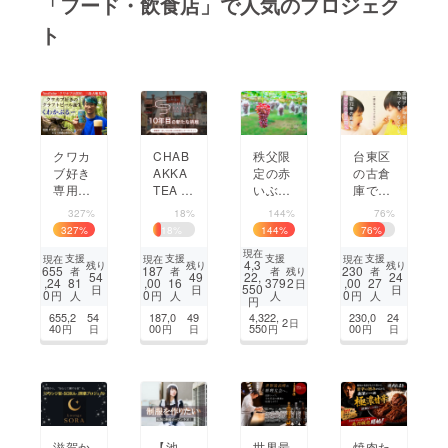
「フード・飲食店」で人気のプロジェク
ト
まちづくり・地域活性化
CAMPFIRE for Social Good
CAMPFIRE Creation
CAMPFIREふるさと納税
machi-ya
コミュニティ
クワカ
CHAB
秩⽗限
台東区
ブ好き
AKKA
定の⾚
の古倉
専用！
TEA P
いぶど
庫で、
焙煎ク
ARKS
う「ち
食物ア
327%
18%
144%
76%
ヌギ香
10年目
ちぶ ⼭
レル
327
%
18
%
144
%
76
%
るクラ
の挑
ル
ギーが
現在
フト
戦。鎌
ビー」
あって
支援
支援
支援
支援
現在
現在
現在
4,3
残り
残り
残り
655
187
230
残り
者
者
者
者
ビール
倉小町
を全国
も安心
54
49
22,
24
,24
,00
2
,00
81
16
379
27
日
550
日
日
日
「くわ
で新た
に広め
して食
0
0
0
円
円
円
人
人
人
人
円
かぶ
な冒険
たい
事を楽
655,2
54
187,0
49
4,322,
230,0
24
2
日
るー」
の始ま
しめる
40
00
550
00
円
日
円
日
円
円
日
り
場所を
作りた
い！
滋賀か
【池
世界最
焼肉た