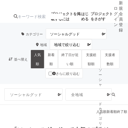
新
ロ
規
グ
会
プロジェクトを掲
はじ
プロジェクト
/
載するには
める
をさがす
イ
員
ン
登
録
カテゴリー
地域
人気のプロ
注目のリ
注目の新着プロ
募集終了が近いプ
もうすぐ公開
ジェクト
ターン
ジェクト
ロジェクト
されます
人気
新着
終了日が近
支援総
支援者
並べ替え
順
順
い順
額順
数順
ソ
さらに絞り込む
ー
アート・写真
音楽
シ
ャ
ル
テクノロジー・ガジェット
ゲーム・サ
グ
ッ
ド
映像・映画
書籍・雑誌
カ
人気順
新着順
終了順
テ
ゴ
ビジネス・起業
チャレンジ
リ
で