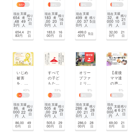
へ。母
てほし
養者の
思いを
65
%
18
%
9
%
10
%
と子が
い」み
連携型
伝える
安心し
のり10
安否確
英語パ
支援
支援
支援
支援
現在
現在
現在
現在
残り
残り
残り
654
183
499
32,
残り
者
者
者
者
て過ご
周年記
認シス
ンフ
21
16
21
,48
,00
,00
5
000
49
20
37
10
日
日
日
日
せる場
念・地
テムの
レット
3
0
0
円
円
円
円
人
人
人
人
所を大
域とか
開発と
制作
654,4
21
183,0
16
499,0
32,00
21
5
日
阪市東
なでる
構築
83
00
00
0
円
日
円
日
円
円
日
成区
コン
に。
サート
いじめ
すべて
オリー
【産後
被害
の子ど
ブファ
ママ達
を、ひ
もたち
ミリア
の声】
とりに
が安心
あしな
駅・バ
43%
33%
9%
6%
しない
して
が基金
ス近！
43
%
33
%
9
%
6
%
社会
『ただ
で障害
車がな
へ。 イ
いま』
児入所
くても
支援
支援
支援
現在
現在
現在
現在
支援
残り
残り
残り
残り
86,
505
286
69,
者
者
者
エロー
と言え
施設の
産後ケ
6
49
29
28
21
者
000
,00
,00
000
22
29
21
日
日
日
日
人
リボン
る居場
児童に
アハウ
0
0
円
円
円
円
人
人
人
を全国
所を東
遊びと
スに行
86,00
49
505,0
29
286,0
28
69,00
21
へ。
大阪
学び、
きた
0
00
00
0
円
日
円
日
円
日
円
日
に。
豊かな
い！
思い出