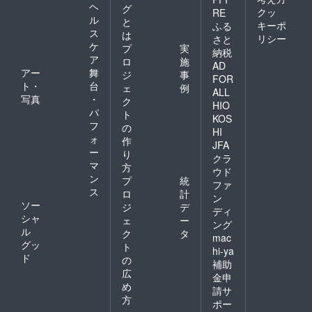
ヘ
グ
クッ
RE
ル
と
キーポ
ふる
ス
は
リシー
さと
ケ
プ
実
納税
ア
ロ
施
AD
アー
舞
ジ
事
FOR
ト・
台
ェ
例
ALL
写真
・
ク
HIO
パ
ト
KOS
フ
の
HI
ォ
作
JFA
ー
り
クラ
マ
方
ウド
ン
プ
統
ファ
ス
ロ
計
ン
ソー
ジ
デ
ディ
シャ
ェ
ー
ング
ル
ク
タ
mac
グッ
ト
hi-ya
ド
の
補助
広
金申
め
請サ
方
ポー