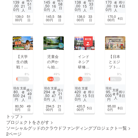
残り
残り
残り
139
145
138
170
残り
者
者
者
者
reaker
で、持
東北の
51
58
33
,00
,50
,00
,00
4
21
16
15
19
日
日
日
日
が世界
続可能
絆をも
0
0
0
0
円
円
円
円
人
人
人
人
大会挑
な交流
う一度
139,0
51
145,5
58
138,0
33
170,0
4
日
戦
拠点を
00
00
00
00
円
日
円
日
円
日
円
完成さ
せた
い！
児童会
【大学
インド
【日本
の声か
生の挑
ネシア
とエジ
ら始
戦！】
研修を
プトを
まった
学びを
8名の
まんが
8%
49%
35%
9%
企画。
守る屋
逆境に
でつな
8
%
49
%
35
%
9
%
swee
根をカ
ある若
ぐプロ
設置で
ンボジ
者に！
ジェク
支援
支援
支援
現在
現在
現在
現在
支援
残り
残り
80,
294
420
95,
残り
残り
者
者
者
環境と
アの子
世界を
ト】子
8
49
21
者
500
,50
,50
5
000
8
24
47
15
日
日
日
日
人
健康を
供たち
広げる
どもた
0
0
円
円
円
円
人
人
人
守ろ
に！屋
最初の
ちに笑
80,50
49
294,5
21
420,5
95,00
5
8
日
日
う！
根修繕
一歩を
顔と未
0
00
00
0
円
日
円
日
円
円
プロ
提供し
来を！
トップ
>
ジェク
たい！
プロジェクトをさがす
>
ト！
ソーシャルグッドのクラウドファンディングプロジェクト一覧
>
2ページ