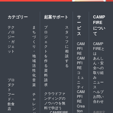
カテゴリー
起案サポート
サ
CAMP
ー
FIRE
テク
ま
プ
ス
ビ
につい
ノロ
ち
ロ
タ
ス
て
ジー
づ
ジ
ッ
・ガ
く
ェ
フ
CAM
CAMP
ジェ
り
ク
に
PFI
FIREと
ット
・
ト
相
RE
は
地
を
談
CAM
あんし
域
作
す
PFI
ん・安
活
る
る
RE
全への
性
資
コ
取り組
化
料
ミュ
み
プロ
音
請
ニ
ニュー
ダク
楽
求
ティ
ス
ト
CAM
ヘルプ
クラウドファ
フー
チ
PFI
お問い
ンディングの
ド・
ャ
RE
合わせ
ノウハウを無
飲食
レ
Crea
料で学ぼう
店
ン
tion
各種規定
CAMPFIRE