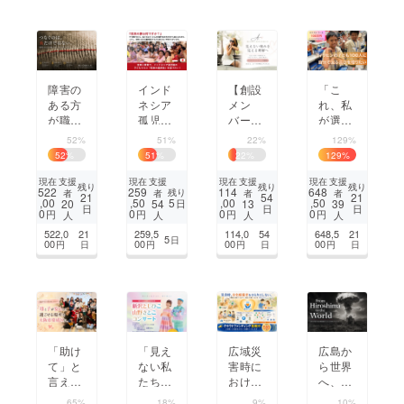
施した
い！
障害の
インド
【創設
「こ
ある方
ネシア
メン
れ、私
が職人
孤児院
バー募
が選ん
技術で
の子ど
集】見
だ靴」
52%
51%
22%
129%
誇りを
もたち
えない
フィリ
52
%
51
%
22
%
129
%
持つ社
に夢を
痛みを
ピンの
会へ
届ける
「ひと
子ども
支援
支援
支援
支援
現在
現在
現在
現在
残り
残り
残り
522
259
114
648
残り
者
者
者
者
音楽イ
りじゃ
100人
21
54
21
,00
,50
5
,00
,50
20
54
13
39
日
日
日
日
ベント
ない」
に、自
0
0
0
0
円
円
円
円
人
人
人
人
『ピザ
に。
分で選
522,0
21
259,5
114,0
54
648,5
21
5
日
ミュー
ぶ喜び
00
00
00
00
円
日
円
円
日
円
日
ジッ
を贈り
ク』
たい！
「助け
「見え
広域災
広島か
て」と
ない私
害時に
ら世界
言えな
たち
おける
へ、被
いママ
を、見
在宅療
爆者の
65%
18%
9%
10%