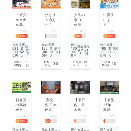
「ガダ
ひとり
人生の
中高生
ルカナ
で抱え
余白に
によ
ル島慰
なくて
信州上
る、中
霊巡拝
いい地
田の木
高生の
106%
12%
65%
110%
プロ
域にし
を使い
ための
106
%
12
%
65
%
110
%
ジェク
たい
「自分
リベラ
ト」～
―子ど
時間」
ルアー
支援
支援
支援
現在
現在
現在
現在
支援
残り
残り
531
125
130
165
残り
残り
者
者
者
先の大
もと家
を育て
ツの祭
6
21
21
者
,00
,00
3
,00
,00
1
52
13
21
日
日
日
日
人
戦の記
庭を支
る場所
典！！
0
0
0
0
円
円
円
円
人
人
人
憶を大
えるス
を作る
SOLA
531,0
21
125,0
130,0
21
165,0
3
1
日
日
学生の
マイル
参加型
2026
00
00
00
00
円
日
円
円
日
円
手で未
ベース
プロ
来へ繋
の挑戦
ジェク
ぐ～
―
ト
杉並区
[高校
【瀬戸
【被災
の高齢
生]日本
内・男
15年
者と犬
代表ST
木島】
高齢者
が共に
EMRa
地域資
の孤立
139%
48%
13%
17%
暮らせ
cing
源を活
防止】
139
%
48
%
13
%
17
%
る地域
チーム
かした
昭和の
づくり
WindB
改修
映像で
支援
支援
支援
支援
現在
現在
現在
現在