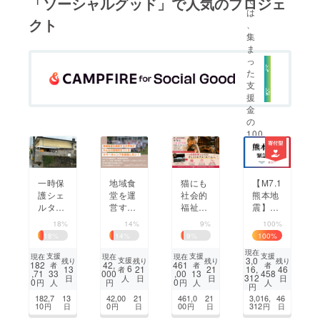
「ソーシャルグッド」で人気のプロジェ
は
クト
、
まちづくり・地域活性化
集
ま
っ
CAMPFIRE for Social Good
CAMPFIRE Creation
た
支
CAMPFIREふるさと納税
machi-ya
コミュニティ
援
金
の
100
%
を
受
け
一時保
地域食
猫にも
【M7.1
取
護シェ
堂を運
社会的
熊本地
る
ルター
営する
福祉を
震】緊
こ
整備で
大学生
｜約60
急支援
18%
14%
9%
100%
と
地域共
がみん
0坪の
を開
18
%
14
%
9
%
100
%
が
生を目
なの居
元牛舎
始。被
現在
で
指した
場所を
を
災地へ
支援
支援
支援
現在
現在
現在
3,0
支援
残り
残り
残り
残り
182
42,
461
者
者
者
き
い。猫
作るサ
キャッ
ご支援
6
13
21
21
16,
46
者
,71
000
,00
33
13
458
312
日
日
日
日
人
ま
たちの
マー
トホテ
を
0
0
円
円
円
人
人
人
円
す
明日に
キャン
ル・
182,7
13
42,00
21
461,0
21
3,016,
46
。
希望の
プを今
ホーム
10
0
00
312
円
日
円
日
円
日
円
日
光を！
年も実
に