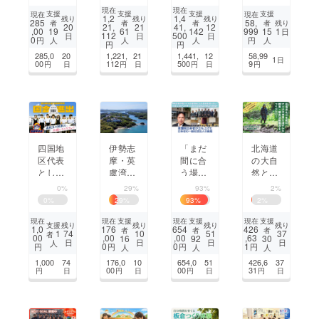
ホーム
博物
どもた
らせる
現在
現在
「こば
館・美
ちに安
場所を
支援
支援
支援
支援
現在
現在
1,2
1,4
残り
残り
残り
285
58,
残り
者
者
者
者
との
術館の
心の学
守りた
20
21,
21
41,
12
,00
999
1
19
61
142
15
日
112
500
日
日
日
家」を
デジタ
び舎
い
0
円
円
人
人
人
人
円
円
稲美町
ル化と
を！改
285,0
20
1,221,
21
1,441,
12
58,99
1
日
につく
教育支
修応援
00
112
500
9
円
日
円
日
円
日
円
りたい
援プロ
プロ
ジェク
ジェク
ト！
ト
四国地
伊勢志
「まだ
北海道
区代表
摩・英
間に合
の大自
として
虞湾
う場
然とア
挑む。
に、子
所」を
イヌの
0%
29%
93%
2%
高校生
どもた
大阪
知恵を
0
%
29
%
93
%
2
%
が開発
ちのた
に 闇
活かし
する主
めの
バイト
た教
支援
支援
支援
現在
現在
現在
現在
支援
残り
残り
残り
残り
1,0
176
654
426
者
者
者
権者教
「里海
に走る
育・療
1
74
10
51
37
者
00
,00
,00
,63
16
92
30
日
日
日
日
人
育アプ
のプ
若者達
育活動
0
0
1
円
円
円
円
人
人
人
リ『ま
ラット
を救う
拠点を
1,000
74
176,0
10
654,0
51
426,6
37
なvot
フォー
就労支
つくり
00
00
31
円
日
円
日
円
日
円
日
e』
ム」
援施設
たい！
を。み
を作り
んなで
たい！
創る