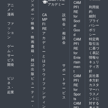
ジ
CAM
アカデミー
アニ
ス
利用規
PFI
メ・
ポ
約
RE
漫画
ー
CA
説
細則
for
ツ
MP
明
プライ
Soci
ファ
映
FI
会
バシー
al
ッ
像
RE
・
ポリ
Goo
ショ
・
ア
相
シー
d
ン
映
カ
談
特定商
CAM
画
デ
会
取引法
PFI
ゲー
書
ミ
に基づ
RE
ム・
籍
ー
く表記
for
サー
・
と
情報セ
Ente
ビス
雑
は
キュリ
rtain
開発
誌
ク
サ
ティ方
men
出
ラ
ポ
針
t
版
ウ
ー
反社基
CAM
ビジ
ビ
ド
ト
本方針
PFI
ネ
ュ
フ
サ
カスタ
RE
ス・
ー
ァ
ー
マーハ
for
起業
テ
ン
ビ
ラスメ
Spor
ィ
デ
ス
ントに
ts
ー
ィ
対する
CAM
・
ン
考え方
PFI