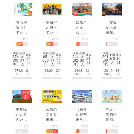
を
誰もが
空白だ
知るこ
「支援
安心し
と思っ
とか
から価
てかか
ていた
ら、一
値創出
れる精
世界は
緒に歩
へ」和
57%
63%
34%
6%
神科医
「余
くこと
歌山か
57
%
63
%
34
%
6
%
療を目
白」
へ。山
ら世界
指し
だっ
梨初開
へ挑戦
支援
支援
支援
現在
現在
現在
現在
支援
残り
残り
残り
残り
574
95,
244
201
者
者
者
て、人
た。中
催「プ
する福
8
21
20
21
36
者
,00
000
,62
,00
57
14
36
日
日
日
日
人
権擁護
高生の
ライド
祉プロ
0
0
0
円
円
円
円
人
人
人
団体の
未来を
パレー
ジェク
574,0
21
95,00
20
244,6
21
201,0
36
基盤を
広げる
ドやま
ト
00
0
20
00
円
日
円
日
円
日
円
日
整備し
林間学
なし」
たい
校を開
催した
い
重度障
宮崎の
【東春
老犬・
がい者
文化を
朝鮮初
老猫が
のため
未来の
級学校
最期ま
のグ
子ども
80周
で穏や
2%
122%
32%
11%
ループ
達へ！
年】子
かに暮
2
%
122
%
32
%
11
%