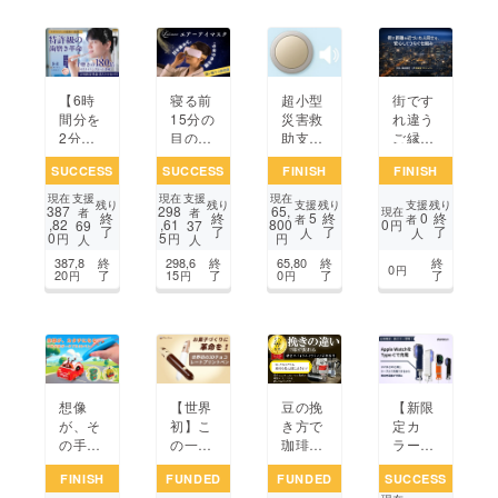
台でO
パック
K！
【6時
寝る前
超小型
街です
間分を
15分の
災害救
れ違う
2分
目の休
助支援
ご縁を
で】特
息ケア
デバイ
つな
SUCCESS
SUCCESS
FINISH
FINISH
許級の
で脳を
ス「ミ
ぐ、相
時短ホ
リラッ
マモ
互合意
支援
支援
現在
現在
現在
支援
支援
残り
残り
残り
残り
387
298
65,
ワイト
クス！
リ」
型コ
現在
者
者
5
0
終
終
終
終
者
者
,82
,61
800
0
69
37
円
了
了
了
了
ニン
快眠へ
ミュニ
人
人
0
5
円
円
円
人
人
グ。超
と導く
ケー
387,8
終
298,6
終
65,80
終
終
軽量未
ラルー
ション
0
円
20
了
15
了
0
了
了
円
円
円
来の電
ナエ
アプリ
動ブラ
アーア
の開発
シ革
イマス
命！
ク
想像
【世界
豆の挽
【新限
が、そ
初】こ
き方で
定カ
の手で
の一台
珈琲の
ラー登
カタチ
で、お
味と香
場】Ap
FINISH
FUNDED
FUNDED
SUCCESS
にな
菓子づ
り激
ple Wa