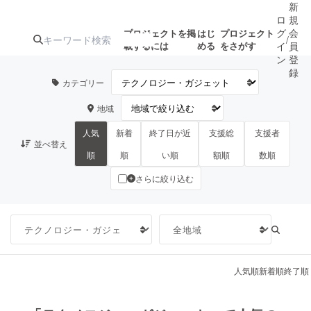
新
ロ
規
グ
会
プロジェクトを掲
はじ
プロジェクト
/
載するには
める
をさがす
イ
員
ン
登
録
カテゴリー
地域
人気のプロ
注目のリ
注目の新着プロ
募集終了が近いプ
もうすぐ公開
ジェクト
ターン
ジェクト
ロジェクト
されます
人気
新着
終了日が近
支援総
支援者
並べ替え
順
順
い順
額順
数順
さらに絞り込む
アート・写真
音楽
テクノロジー・ガジェット
ゲーム・サ
映像・映画
書籍・雑誌
人気順
新着順
終了順
ビジネス・起業
チャレンジ