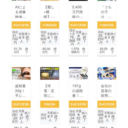
【癒し
2,400
「うち
AIによ
×睡
万円突
の子
る画像
眠】温
破の大
は、こ
物体検
感×指
ヒット
んな世
出器を
SUCCESS
FUNDED
SUCCESS
FUNDED
圧で、
AIマウ
界を見
実際に
現在
眠りを
ス！音
てい
作って
支援
現在
現在
現在
1,5
支援
支援
支援
残り
残り
残り
残り
51,
65,
29,
最適化
声だけ
た。」
技術習
者
9
1
3
終
終
79,
終
終
者
者
者
700
000
250
58
了
了
368
了
了
する新
で議事
ワン
得(yol
人
人
人
円
円
円
人
円
しいリ
録・翻
ちゃ
o、Ten
51,70
終
65,00
終
1,579,
終
29,25
終
ラク
訳が爆
ん・ね
sorFlo
0
了
0
了
368
了
0
了
円
円
円
円
ゼー
速処
こちゃ
w)
ション
理！
んのか
ギア｜
けがえ
USKI
のない
毎日
超軽量
【停
197g
会社の
30g！
電・災
の超軽
資産の
手に優
害に備
量！折
状態を
しく長
える】
りたた
管理す
SUCCESS
FINISH
SUCCESS
SUCCESS
時間作
この1
み式ワ
るシス
業も快
本が家
イヤレ
テムA
支援
支援
現在
現在
現在
支援
支援
残り
残り
残り
残り
281
509
396
適なコ
族を守
スキー
MSを
現在
者
者
0
4
終
終
終
終
者
者
,26
0
,04
,00
37
62
円
了
了
了
了
ンパク
る高性
ボード
広めた
人
人
0
5
0
円
円
円
人
人
トワイ
能懐中
で快適
い！
281,2
終
終
509,0
終
396,0
終