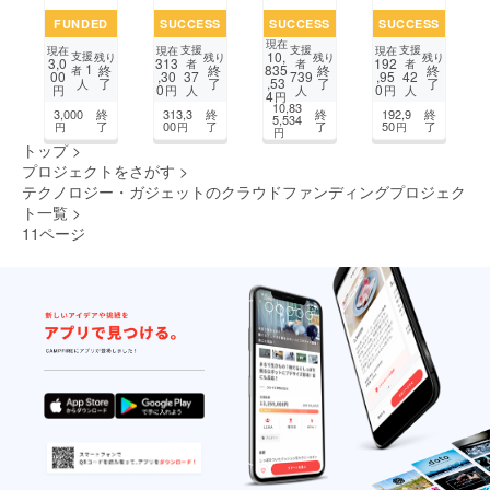
視
メン】
SAY
10秒】
FUNDED
SUCCESS
SUCCESS
SUCCESS
化"出
小さい
O』ソ
白い舌
現在
来るBo
のに圧
ング機
苔を
支援
支援
支援
現在
現在
現在
10,
支援
残り
残り
残り
残り
3,0
313
192
taniBu
倒的に
能実装
サッと
者
者
者
1
終
終
835
終
終
者
00
,30
,95
37
739
42
了
了
,53
了
了
ddyを
明るい
PROJ
ケア。
人
0
0
円
円
円
人
人
人
4
円
商品化
LED懐
ECT
エチ
10,83
3,000
終
313,3
終
終
192,9
終
した
中電灯
ケット
5,534
了
00
了
了
50
了
円
円
円
円
い。
｜M19
を守る
トップ
>
「PUR
プロジェクトをさがす
>
EX」
テクノロジー・ガジェットのクラウドファンディングプロジェク
ト一覧
>
11ページ
前のページ
7
8
9
10
11
12
13
14
...
15
次のページ
...