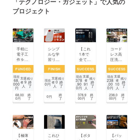
「テクノロジー・ガジェット」で人気の
プロジェクト
まちづくり・地域活性化
CAMPFIRE for Social Good
CAMPFIRE Creation
CAMPFIREふるさと納税
machi-ya
コミュニティ
手軽に
シンプ
【これ
コード
電子工
ルな学
1本で
レス高
作を学
習リモ
全てを
圧洗浄
べるマ
コンを
充電】
機「水
FUNDED
FINISH
SUCCESS
SUCCESS
イコン
自分で
4つの
栓不
ボー
製作
端子に
要」
支援
支援
現在
現在
現在
支援
支援
残り
残り
残り
残り
68,
378
238
ド'Turtl
し、販
対応し
「電源
現在
者
者
9
0
終
終
終
終
者
者
000
0
,90
,00
91
10
円
了
了
了
了
ePico'
売した
たマル
不要」
人
人
0
0
円
円
円
人
人
製品化
い！
チ充電
折りた
68,00
終
終
378,9
終
238,0
終
ケーブ
ためる
0
円
0
了
了
00
了
00
了
円
円
円
ル｜K2
ポータ
2
ブル超
便利バ
ケツ
【ボタ
【極薄
これひ
【バッ