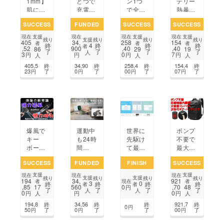
ン1つ
1mm】
とつで
テリー
で全て
肌に吸
充電も
熱暴走
を録
い付く
スタイ
対策】
SUCCESS
FUNDED
SUCCESS
SUCCESS
画】超
密着と
ルも完
炎と熱
ミニカ
固定
結す
を封じ
支援
支援
支援
現在
現在
現在
現在
支援
残り
残り
残り
残り
405
34,
258
154
メラ｜
で、手
る、80
込め、
者
者
者
4
終
終
終
終
者
,52
900
,40
,40
86
29
19
了
了
了
了
P3
首を支
00mAh
素手で
人
3
0
7
円
円
円
円
人
人
人
えて日
搭載レ
移動・
405,5
終
34,90
終
258,4
終
154,4
終
常を軽
ザー
初期消
23
了
0
了
00
了
07
了
円
円
円
円
くする
ウォ
火でき
手首サ
レット
るEX
ポー
ポーチ
ター
爆風で
運動中
世界に
ポンプ
キー
も24時
先駆け
不要で
ボード
間
て最も
最大60
から車
チャー
薄くし
L！出
SUCCESS
FUNDED
FINISH
SUCCESS
内ま
ジ！Ap
た空気
張も旅
で！コ
ple Wa
清浄機
行もこ
支援
支援
現在
現在
現在
支援
支援
残り
残り
残り
残り
194
34,
921
ンパク
tch専
能を
れ一つ
現在
者
者
3
0
終
終
終
終
者
者
,85
560
0
,70
17
48
円
了
了
了
了
ト2WA
用 外出
持った
で完結
人
人
0
0
円
円
円
人
人
Yブロ
先でも
清浄ユ
する次
194,8
終
34,56
終
終
921,7
終
ワー＆
充電切
ニット
世代ギ
0
円
50
了
0
了
了
00
了
円
円
円
クリー
れ心配
です。
ア・
ナー１
なし
バック