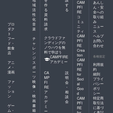
地
を
談
CAM
あんし
域
作
す
PFI
ん・安
活
る
る
RE
全への
性
資
コ
取り組
化
料
ミュ
み
プロ
音
請
ニ
ニュー
ダク
楽
求
ティ
ス
ト
CAM
ヘルプ
クラウドファ
フー
チ
PFI
お問い
ンディングの
ド・
ャ
RE
合わせ
ノウハウを無
飲食
レ
Crea
料で学ぼう
店
ン
tion
各種規定
CAMPFIRE
ジ
CAM
アカデミー
アニ
ス
利用規
PFI
メ・
ポ
約
RE
漫画
ー
CA
説
細則
for
ツ
MP
明
プライ
Soci
ファ
映
FI
会
バシー
al
ッ
像
RE
・
ポリ
Goo
ショ
・
ア
相
シー
d
ン
映
カ
談
特定商
CAM
画
デ
会
取引法
PFI
ゲー
書
ミ
に基づ
RE
ム・
籍
ー
く表記
for