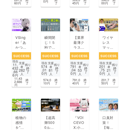
ヤレス
電灯ア
作業を
0
円
60
了
了
45
了
00
了
円
円
円
マウス
ウトド
アも使
える万
能型
VSing
瞬間閉
【業界
ワイヤ
er「あ
じ！５
最薄ク
レス
かつき
秒でま
ラス】
マッ
るき」
とまる
Gemin
サージ
SUCCESS
SUCCESS
SUCCESS
SUCCESS
ボカロ
【超頑
i 3 連
パッド
現在
化の夢
丈&撥
携で議
足筋肉
支援
支援
支援
支援
現在
現在
現在
11,
残り
残り
残り
残り
574
791
201
を現実
水】雨
事録作
刺激の
者
者
者
者
432
終
終
終
終
,01
,04
,75
282
81
53
21
,66
了
了
了
了
に！
の日の
成も瞬
電気
0
0
0
円
円
円
人
人
人
人
6
円
ストレ
時！次
マット
11,43
終
574,0
終
791,0
終
201,7
終
スを軽
世代AI
EMS
2,666
了
10
了
40
了
50
了
円
円
円
円
減する
録音決
フット
第二弾
定版
マッ
企画！
サー
ジャー
植物の
【超高
『VOI
口臭対
感情
輝500
CEVO
策！
を"可
0ルー
X:小夜/
【毎朝