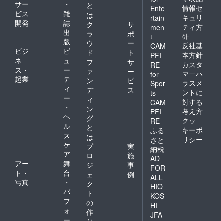
サー
・
と
情報セ
Ente
ビス
雑
は
キュリ
rtain
開発
誌
ク
サ
ティ方
men
出
ラ
ポ
針
t
版
ウ
ー
反社基
CAM
ビジ
ビ
ド
ト
本方針
PFI
ネ
ュ
フ
サ
カスタ
RE
ス・
ー
ァ
ー
マーハ
for
起業
テ
ン
ビ
ラスメ
Spor
ィ
デ
ス
ントに
ts
ー
ィ
対する
CAM
・
ン
考え方
PFI
ヘ
グ
クッ
RE
ル
と
キーポ
ふる
ス
は
リシー
さと
ケ
プ
実
納税
ア
ロ
施
AD
アー
舞
ジ
事
FOR
ト・
台
ェ
例
ALL
写真
・
ク
HIO
パ
ト
KOS
フ
の
HI
ォ
作
JFA
ー