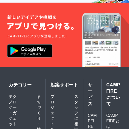
カテゴリー
起案サポート
サ
CAMP
ー
FIRE
テク
ま
プ
ス
ビ
につい
ノロ
ち
ロ
タ
ス
て
ジー
づ
ジ
ッ
・ガ
く
ェ
フ
CAM
CAMP
ジェ
り
ク
に
PFI
FIREと
ット
・
ト
相
RE
は