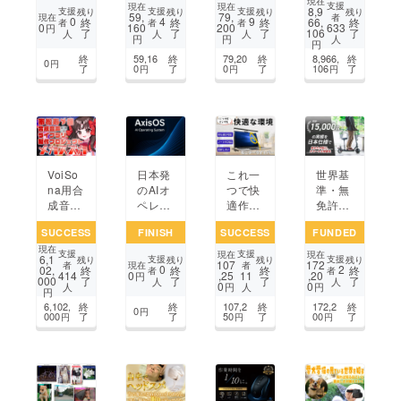
現在
る。
くりが
変。S
tchを
支援
現在
現在
8,9
支援
支援
支援
残り
残り
残り
残り
59,
79,
「もの
変わ
ADA
バンド
現在
者
0
4
9
終
終
終
66,
終
者
者
者
0
160
200
633
円
了
了
了
106
了
づく
る！3
コー
で充
人
人
人
円
円
人
円
り」の
Dチョ
ヒー監
電！U
終
59,16
終
79,20
終
8,966,
終
幅を広
コレー
修の電
SB-C
0
円
了
0
了
0
了
106
了
円
円
円
げる3
トプリ
動ミル
次世代
Dプリ
ントペ
で至福
バンド
ントペ
ンが登
の時間
ン
場
を。
VoiSo
日本発
これ一
世界基
na用合
のAIオ
つで快
準・無
成音声
ペレー
適作業
免許で
ライブ
ティン
空間。
乗れる
SUCCESS
FINISH
SUCCESS
FUNDED
ラリ
グシス
持ち運
電動
現在
【メカ
テム開
び可能
キック
支援
支援
現在
現在
6,1
支援
支援
残り
残り
残り
残り
107
172
スズ
発プロ
な反射
ボー
現在
者
者
0
2
02,
終
終
終
終
者
者
0
,25
,20
414
11
円
000
了
了
了
了
カ】を
ジェク
しない
ド 性
人
人
0
0
円
円
人
人
円
皆さま
ト
ノート
能・機
6,102,
終
終
107,2
終
172,2
終
と誕生
PC対
能・デ
0
円
000
了
了
50
了
00
了
円
円
円
させた
応モニ
ザイン
い！
ターラ
を備え
イト
たモデ
バー
ル