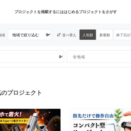
プロジェクトを掲載するには
はじめる
プロジェクトをさがす
地域
並べ替え
人気順
新着順
終了日が
注目のリターン
注目の新着プロジェクト
募集終了が近いプロジェクト
も
音楽
舞台・パフォーマンス
ゲーム・サービス開発
フード・飲食店
気のプロジェクト
書籍・雑誌出版
アニメ・漫画
チャレンジ
ビューティー・ヘルスケ