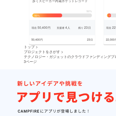
歩くスピーカー内蔵ポケットレコード
50%
50
%
7
%
50,400
4
23
22
円
人
日
現在
支援者
残り
現在
50,400
23
22,000
円
日
トップ
>
プロジェクトをさがす
>
テクノロジー・ガジェットのクラウドファンディングプ
3ページ