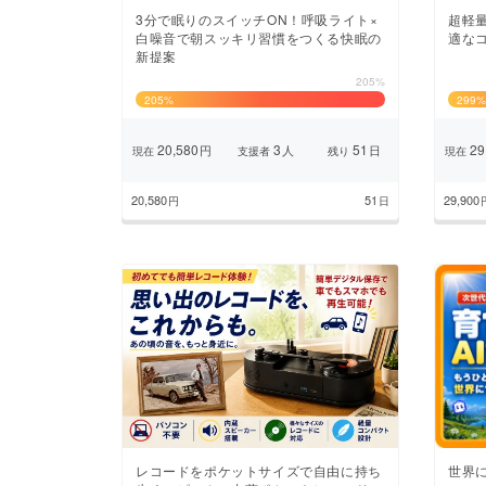
3分で眠りのスイッチON！呼吸ライト×
超軽
白噪音で朝スッキリ習慣をつくる快眠の
適な
新提案
205%
205
%
299
%
20,580
3
51
29
円
人
日
現在
支援者
残り
現在
20,580
51
29,900
円
日
レコードをポケットサイズで自由に持ち
世界