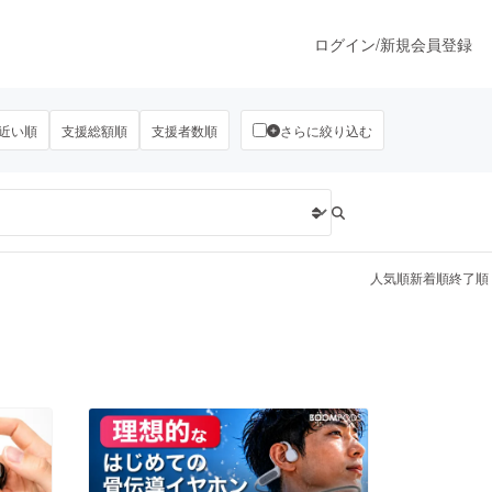
ログイン
/
新規会員登録
近い順
支援総額順
支援者数順
さらに絞り込む
うすぐ公開されます
プロダクト
人気順
新着順
終了順
ファッション
スポーツ
ア
ソーシャルグッド