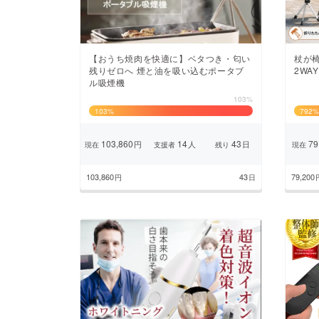
【おうち焼肉を快適に】ベタつき・匂い
杖が
残りゼロへ 煙と油を吸い込むポータブ
2WA
ル吸煙機
103%
103
%
792
%
103,860
14
43
79
円
人
日
現在
支援者
残り
現在
103,860
43
79,200
円
日