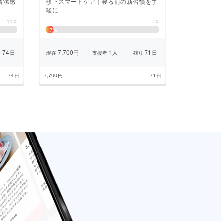
清潔感
顎下スマートケア｜寝る前の新習慣を手
軽に
11%
7%
7
%
74
7,700
1
71
日
円
人
日
り
現在
支援者
残り
74
7,700
71
日
円
日