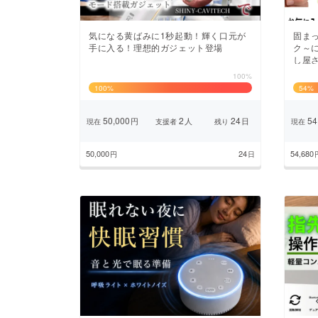
気になる黄ばみに1秒起動！輝く口元が
固ま
手に入る！理想的ガジェット登場
ク～
し屋
100%
100
%
54
%
50,000
2
24
54
円
人
日
現在
支援者
残り
現在
50,000
24
54,680
円
日