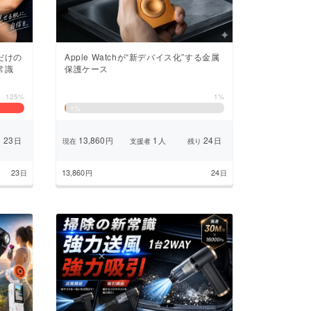
だけの
Apple Watchが“新デバイス化”する金属
常識
保護ケース
125%
1%
1
%
23
13,860
1
24
日
円
人
日
り
現在
支援者
残り
23
13,860
24
日
円
日