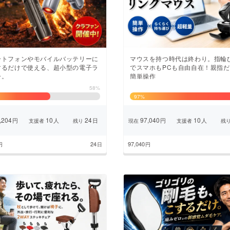
CAMPFIRE for Social Good
CAMPFIRE Creation
CAMPFIREふるさと納税
machi-ya
コミュニティ
ートフォンやモバイルバッテリーに
マウスを持つ時代は終わり。指輪
するだけで使える、超小型の電子ラ
でスマホもPCも自由自在！親指
ー。
簡単操作
58%
97
%
,204
10
24
97,040
10
円
人
日
円
人
支援者
残り
現在
支援者
残
24
97,040
円
日
円