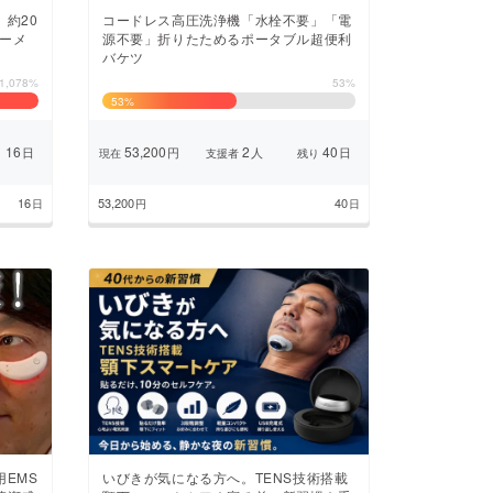
約20
コードレス高圧洗浄機「水栓不要」「電
ルーメ
源不要」折りたためるポータブル超便利
バケツ
1,078%
53%
53
%
16
53,200
2
40
日
円
人
日
り
現在
支援者
残り
16
53,200
40
日
円
日
EMS
いびきが気になる方へ。TENS技術搭載