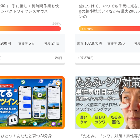
量30g！手に優しく長時間作業も快
鍵につけて、いつでも手元に光を。
コンパクトワイヤレスマウス
gの超小型ボディながら最大200
ンの
299%
1,078
%
,900
5
24
107,870
35
円
人
日
円
人
支援者
残り
現在
支援者
残
24
107,870
円
日
円
にひとつ！あなたと育つAI分身
『たるみ』『シワ』対策！男性専用