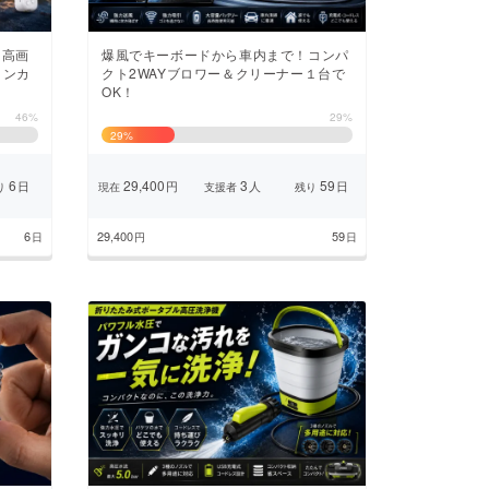
、高画
爆風でキーボードから車内まで！コンパ
ョンカ
クト2WAYブロワー＆クリーナー１台で
OK！
46%
29%
29
%
6
29,400
3
59
日
円
人
日
り
現在
支援者
残り
6
29,400
59
日
円
日