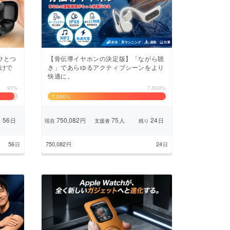
ひとつ
【骨伝導イヤホンの決定版】「ながら聴
だけで
き」であらゆるアクティブシーンをより
快適に。
97%
7,500%
7,500
%
56
750,082
75
24
日
円
人
日
り
現在
支援者
残り
56
750,082
24
日
円
日