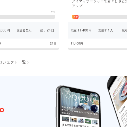
アイマッサージャーで若々しさと
アップ
7%
11
%
,000
2
24
11,400
1
円
人
日
円
人
支援者
残り
現在
支援者
残
24
11,400
円
日
円
ロジェクト一覧
>
前のページ
1
2
3
4
5
6
7
次のページ
...