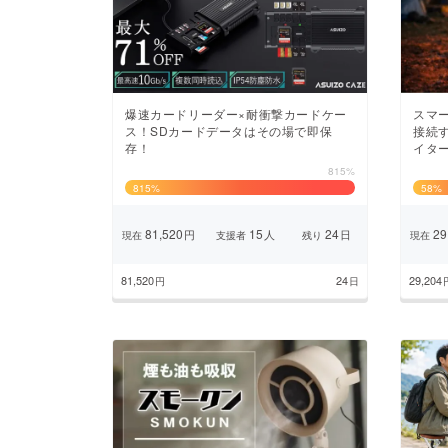
まちづくり・地域活性化
爆速カードリーダー×耐衝撃カードケー
スマ
ス！SDカードデータはその場で即保
接続
存！
イタ
815%
815
%
58
%
81,520
15
24
29
円
人
日
現在
支援者
残り
現在
81,520
24
29,204
円
日