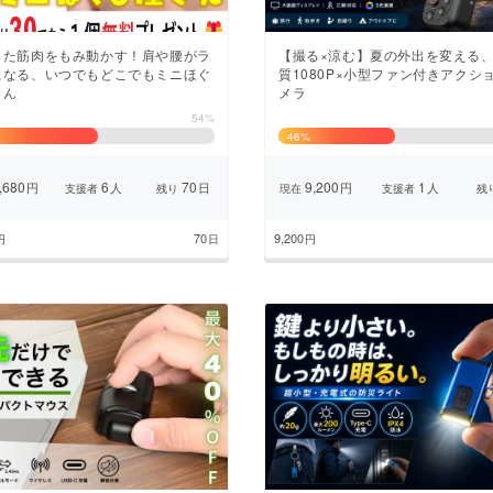
った筋肉をもみ動かす！肩や腰がラ
【撮る×涼む】夏の外出を変える
になる、いつでもどこでもミニほぐ
質1080P×小型ファン付きアクシ
さん
メラ
54%
46
%
,680
6
70
9,200
1
円
人
日
円
人
支援者
残り
現在
支援者
残
70
9,200
円
日
円