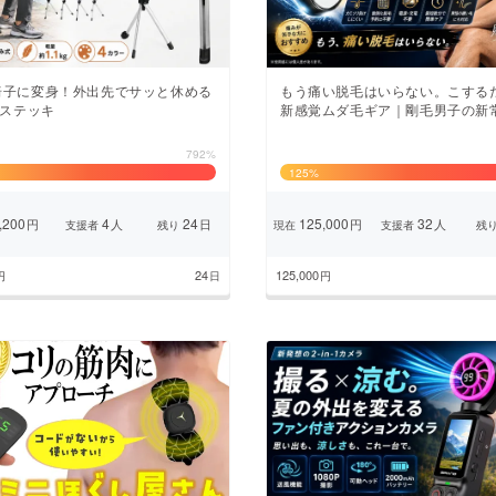
椅子に変身！外出先でサッと休める
もう痛い脱毛はいらない。こする
Yステッキ
新感覚ムダ毛ギア｜剛毛男子の新
792%
125
%
,200
4
24
125,000
32
円
人
日
円
人
支援者
残り
現在
支援者
残
24
125,000
円
日
円