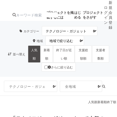
新
ロ
規
グ
会
プロジェクトを掲
はじ
プロジェクト
/
載するには
める
をさがす
イ
員
ン
登
録
カテゴリー
地域
人気のプロ
注目のリ
注目の新着プロ
募集終了が近いプ
もうすぐ公開
ジェクト
ターン
ジェクト
ロジェクト
されます
人気
新着
終了日が近
支援総
支援者
並べ替え
順
順
い順
額順
数順
さらに絞り込む
アート・写真
音楽
テクノロジー・ガジェット
ゲーム・サ
映像・映画
書籍・雑誌
人気順
新着順
終了順
ビジネス・起業
チャレンジ