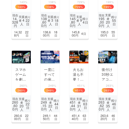
財布に
補助
ら圧縮
老け顔
143%
138%
729%
195%
1枚で
金！電
まで】
の原因
143
%
138
%
729
%
195
%
鉄壁防
気代1
掃除の
目の下
御！10
日16
常識を
のたる
支援
現在
現在
現在
現在
支援
支援
支援
残り
残り
残り
14,
138
145
195
残り
者
万回守
円！嫌
覆す！
み。毎
4
3
9
22
18
55
者
者
者
328
,60
,80
4
,00
20
日
日
日
日
人
人
人
るスキ
な臭
コード
日10分
0
0
0
円
円
円
円
人
ミング
い・ゴ
レスミ
かける
14,32
22
138,6
18
145,8
195,0
55
4
日
防止
キブリ
ニ掃除
だけの
8
00
00
00
円
日
円
日
円
円
日
カード
対策！
機｜V
簡単ケ
生ごみ
C013
ア。
処理機
スマホ
一度に
火もお
後付け
ゲーム
すべて
湯も不
30秒エ
を劇的
の歯を
要！大
アコン
に快適
磨く
型弁当
の冷気
260%
249%
451%
263%
に！M
「30秒
や丼も
を背中
260
%
249
%
451
%
263
%
agSaf
完了の
80度で
へ届け
e対応
完全自
温め持
る！夏
支援
支援
支援
支援
現在
現在
現在
現在
残り
残り
残り
残り
260
249
451
263
者
者
者
者
の超軽
動歯ブ
ち運べ
の車内
22
44
63
46
,60
,15
,44
,62
20
22
31
35
日
日
日
日
量2WA
ラシ」
る「ど
を変え
0
0
0
0
円
円
円
円
人
人
人
人
Yコン
手間な
こでも
る車載
260,6
22
249,1
44
451,4
63
263,6
46
トロー
く効果
電子レ
シート
00
50
40
20
円
日
円
日
円
日
円
日
ラー
的に歯
ンジBI
クール
を美し
G」
ファン