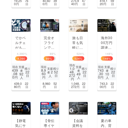
19,25
76
40,60
39
275,9
47
418,1
59
たみス
NIGHT
若々し
世代ミ
0
0
40
20
円
日
円
日
円
日
円
日
マホホ
SEEK
くフェ
ラーリ
ルダー
ER
イスケ
ング。
ア
でかペ
完全オ
旅も日
海外30
ルチェ
フライ
常も気
00万円
がもた
ンでア
軽に残
調達！
らす至
ナログ
せる4K
「脚も
4,390%
89%
524%
148%
高の涼
と同等
Vlogカ
水平も
4,390
89
%
524
%
148
%
しさ、
のセ
メラ
一瞬」
%
現在
この夏
キュリ
【AUS
超軽量
支援
支援
支援
現在
現在
現在
1,0
支援
残り
残り
残り
残り
439
8,9
743
者
者
者
の本
ティ！
EK PO
＆爆速
2
22
52
48,
22
22
者
,08
60
,30
92
49
10
272
日
日
日
日
人
命、高
超薄型
CKE
展開の
0
0
円
円
円
人
人
人
円
品質ハ
パス
T】
カーボ
439,0
22
8,960
52
1,048,
22
743,3
22
ンディ
ワード
ン三脚
80
272
00
円
日
円
日
円
日
円
日
ファン
管理
COMA
登場！
ツール
N
【静電
【骨伝
【会議
夏の車
気にサ
導イヤ
資料を
内、背