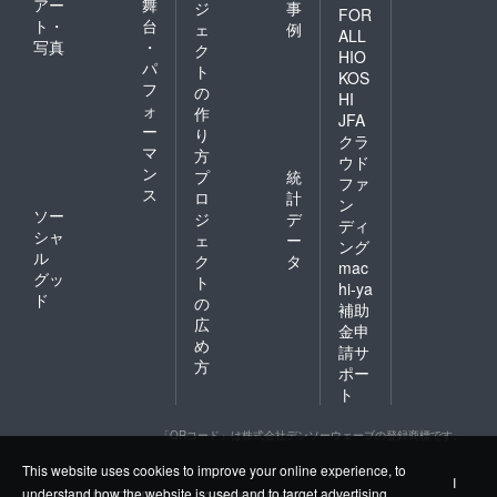
アー
舞
ジ
事
FOR
ト・
台
ェ
例
ALL
写真
・
ク
HIO
パ
ト
KOS
フ
の
HI
ォ
作
JFA
ー
り
クラ
マ
方
ウド
ン
プ
統
ファ
ス
ロ
計
ン
ソー
ジ
デ
ディ
シャ
ェ
ー
ング
ル
ク
タ
mac
グッ
ト
hi-ya
ド
の
補助
広
金申
め
請サ
方
ポー
ト
「QRコード」は株式会社デンソーウェーブの登録商標です。
This website uses cookies to improve your online experience, to
I
understand how the website is used and to target advertising.