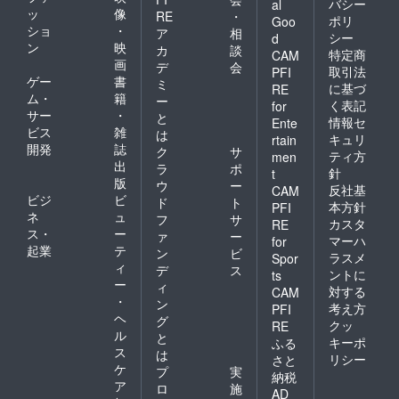
バシー
al
ッ
像
RE
・
ポリ
Goo
ショ
・
ア
相
シー
d
ン
映
カ
談
特定商
CAM
画
デ
会
取引法
PFI
ゲー
書
ミ
に基づ
RE
ム・
籍
ー
く表記
for
サー
・
と
情報セ
Ente
ビス
雑
は
キュリ
rtain
開発
誌
ク
サ
ティ方
men
出
ラ
ポ
針
t
版
ウ
ー
反社基
CAM
ビジ
ビ
ド
ト
本方針
PFI
ネ
ュ
フ
サ
カスタ
RE
ス・
ー
ァ
ー
マーハ
for
起業
テ
ン
ビ
ラスメ
Spor
ィ
デ
ス
ントに
ts
ー
ィ
対する
CAM
・
ン
考え方
PFI
ヘ
グ
クッ
RE
ル
と
キーポ
ふる
ス
は
リシー
さと
ケ
プ
実
納税
ア
ロ
施
AD