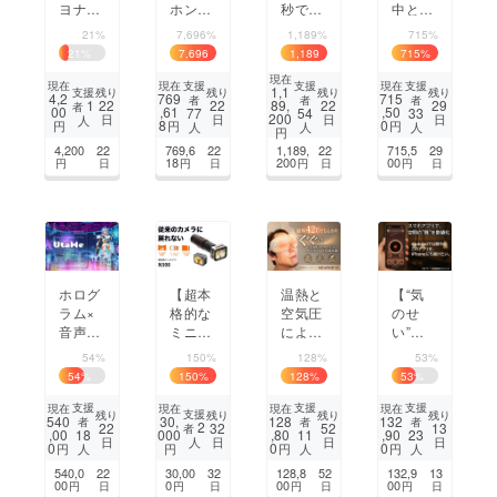
ヨナ
ホンの
秒で
中とお
ラ】高
決定
データ
尻のム
21%
7,696%
1,189%
715%
性能AI
版】
化！】
レから
21
%
7,696
1,189
715
%
チップ
「なが
A3対応
解放10
%
%
現在
で0.1
ら聴
折りた
個の
支援
支援
支援
現在
現在
現在
1,1
支援
残り
残り
残り
残り
4,2
769
715
者
者
者
秒瞬間
き」で
たみス
クール
1
22
22
89,
22
29
者
00
,61
,50
77
54
33
200
日
日
日
日
人
除電！
あらゆ
キャ
ファン
8
0
円
円
円
人
人
人
円
静電気
るアク
ナー
が空気
4,200
22
769,6
22
1,189,
22
715,5
29
防止バ
ティブ
を循環
18
200
00
円
日
円
日
円
日
円
日
ンド｜
シーン
ブリー
S2
をより
ズシー
快適
ト
に。
ホログ
【超本
温熱と
【“気
ラム×
格的な
空気圧
のせ
音声対
ミニカ
による
い”を
話｜歌
メラ】
人の手
数値で
54%
150%
128%
53%
で癒し
望遠
のよう
可視
54
%
150
%
128
%
53
%
を届け
ズーム
な加圧
化】空
る「Ut
レンズ
で眼精
間分析
支援
支援
支援
現在
現在
現在
現在
支援
残り
残り
残り
残り
540
30,
128
132
者
者
者
aMe
付属で
疲労に
アプリ
2
22
32
52
13
者
,00
000
,80
,90
18
11
23
日
日
日
日
人
（うた
本格的
プロの
「す
0
0
0
円
円
円
円
人
人
人
ミー）」
な画質
一手｜
ぽっ
540,0
22
30,00
32
128,8
52
132,9
13
開発プ
と撮影
NEUR
チ」をi
00
0
00
00
円
日
円
日
円
日
円
日