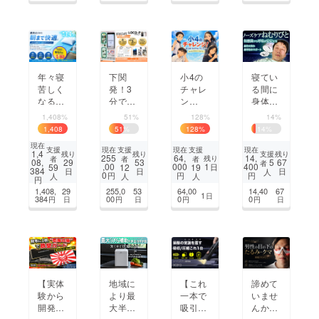
ロジェ
距離を
OEYE
Phone
クト
実現！
へ
年々寝
下関
小4の
寝てい
苦しく
発！3
チャレ
る間に
なる日
分で着
ン
身体に
本の夏
せ替え
ジ！〜
悪影響
1,408%
51%
128%
14%
の夜に
スマホ
命を助
を及ぼ
1,408
51
%
128
%
14
%
冷却革
ケース
けるお
す「い
%
現在
命！直
自販機
手伝い
びき」
支援
支援
支援
現在
現在
現在
1,4
支援
残り
残り
残り
255
64,
14,
残り
者
者
者
冷えだ
「LOC
をした
への対
5
08,
29
53
67
者
,00
000
1
400
59
12
19
日
384
日
日
日
人
から朝
O-P
い〜
策のご
0
円
円
円
人
人
人
円
まで快
（ロコ
提案｜
1,408,
29
255,0
53
64,00
14,40
67
1
日
適。水
ピー）」
ノーズ
384
00
0
0
円
日
円
日
円
円
日
冷式冷
誕生
ケアね
却マッ
むりび
ト
と
【実体
地域に
【これ
諦めて
験から
より最
一本で
いませ
開発】
大半額
吸引か
んか？