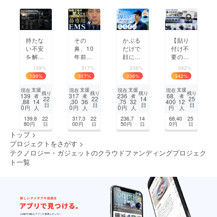
く
持たな
その
かぶる
【貼り
い不安
鼻、10
だけで
付け不
を解
年前と
顔に風
要の新
決。Ta
同じで
が吹
発想】
139%
317%
236%
342%
scaAir
すか？
く！太
置くだ
139
%
317
%
236
%
342
%
E3 ポ
毎日見
陽光で
けでズ
ケット
ている
動く
レにく
支援
支援
支援
支援
現在
現在
現在
現在
残り
残り
残り
残り
139
317
236
68,
者
者
者
者
サイズ
自分だ
ソー
い360°
22
22
14
25
,88
,30
,75
400
14
36
32
12
日
日
日
日
電動ポ
から気
ラー
回転の
0
0
0
円
円
円
円
人
人
人
人
ンプ
づかな
ファン
車載ス
139,8
22
317,3
22
236,7
14
68,40
25
い鼻印
キャッ
マホホ
80
00
50
0
円
日
円
日
円
日
円
日
象の変
プ。U
ルダー
トップ
>
化に着
SB充
プロジェクトをさがす
>
目
電も対
テクノロジー・ガジェットのクラウドファンディングプロジェク
応！
ト一覧
1
2
3
4
5
次のページ
...