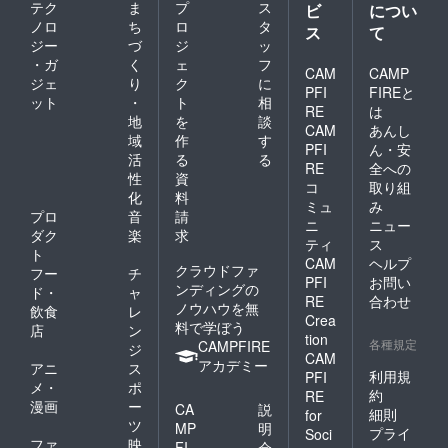
テク
ま
プ
ス
ビ
につい
ノロ
ち
ロ
タ
ス
て
ジー
づ
ジ
ッ
・ガ
く
ェ
フ
CAM
CAMP
ジェ
り
ク
に
PFI
FIREと
ット
・
ト
相
RE
は
地
を
談
CAM
あんし
域
作
す
PFI
ん・安
活
る
る
RE
全への
性
資
コ
取り組
化
料
ミュ
み
プロ
音
請
ニ
ニュー
ダク
楽
求
ティ
ス
ト
CAM
ヘルプ
クラウドファ
フー
チ
PFI
お問い
ンディングの
ド・
ャ
RE
合わせ
ノウハウを無
飲食
レ
Crea
料で学ぼう
店
ン
tion
各種規定
CAMPFIRE
ジ
CAM
アカデミー
アニ
ス
利用規
PFI
メ・
ポ
約
RE
漫画
ー
CA
説
細則
for
ツ
MP
明
プライ
Soci
ファ
映
FI
会