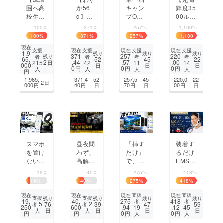
圏へ高
か56
キャン
輝度35
校生の
g】Ma
プO
00ルー
挑戦】
gSafe
K！5～
メン】
100%
371%
257%
1,100%
～高高
でスマ
55℃
照射範
100
%
371
%
257
%
1,100
度気球
ホが
対応で
囲を自
%
現在
で宇宙
ゲーム
軽量25
由に調
支援
支援
支援
支援
現在
現在
現在
1,9
残り
残り
残り
371
257
220
残り
者
者
者
者
へ行き
機に。
L大容
整！圧
65,
52
45
22
2
,44
,57
,00
215
42
11
14
日
000
日
日
日
たい～
abxylu
量折り
倒的に
0
0
0
円
円
円
人
人
人
人
円
｜ SB
te M4
たたみ
明るい
1,965,
371,4
52
257,5
45
220,0
22
2
日
プロ
式保温
LED懐
000
40
70
00
円
円
日
円
日
円
日
ジェク
保冷
中電灯
ト
バッグ
スマホ
昼夜問
装着す
「挿す
を置け
わず、
るだけ
だけ」
ない場
高解像
EMSで
で、テ
所に置
度で観
あご下
レビに
19%
40%
275%
418%
く。真
察・撮
フェイ
即投
19
%
40
%
275
%
418
%
空吸着
影・録
スライ
影。 設
× 強力
記可
ンに集
定・ア
支援
支援
現在
現在
現在
現在
支援
支援
残り
残り
残り
残り
19,
40,
275
418
者
者
マグ
能。遠
中アプ
プリ不
5
2
76
39
47
59
者
者
250
600
,94
,12
19
45
日
日
日
日
人
人
ネット
距離も
ロー
要。ま
0
0
円
円
円
円
人
人
折りた
鮮明。
チ。
さに次