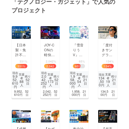
「テクノロジー・ガジェット」で人気の
プロジェクト
まちづくり・地域活性化
CAMPFIRE for Social Good
CAMPFIRE Creation
CAMPFIREふるさと納税
machi-ya
コミュニティ
【日本
JOY-C
『雪音
「度付
製・免
ONの
りう
きサン
許不
軽快さ
V』ボ
グラス
要】
× フル
カロ化
はもう
331%
2,042%
65%
134%
座って
サイズ
プロ
不要」
331
%
2,042
65
%
134
%
乗れる
級の操
ジェク
メガネ
%
現在
現在
現在
電動バ
作感、
ト
の上か
支援
支援
支援
支援
現在
9,9
2,0
1,9
残り
残り
残り
残り
134
者
者
者
者
イク、
Switch
ら掛け
52,
52
42,
52
58,
21
21
,50
88
173
54
19
610
252
000
日
日
日
日
坂道も
2を
られ
0
円
人
人
人
人
円
円
円
段差も
もっと
る、
9,952,
52
2,042,
52
1,958,
21
134,5
21
自転車
自由に
オー
610
252
000
00
円
日
円
日
円
日
円
日
を超え
バーサ
る快適
ングラ
さ
ス。
【成層
【わず
車中泊
【超高