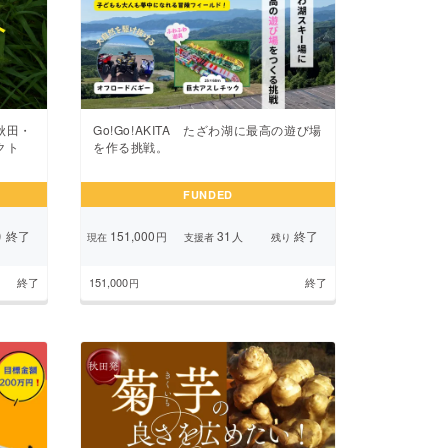
秋田・
Go!Go!AKITA たざわ湖に最高の遊び場
クト
を作る挑戦。
FUNDED
終了
151,000
31
終了
円
人
り
現在
支援者
残り
終了
151,000
終了
円