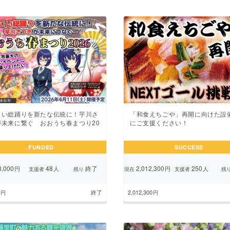
こい総踊りを新たな伝統に！芋川さ
「和食えちごや」再開に向けた設
が未来に繋ぐ おおうち春まつり20
にご支援ください！
FUNDED
SUCCESS
,000
48
終了
2,012,300
250
円
人
円
人
支援者
残り
現在
支援者
残
終了
2,012,300
円
円