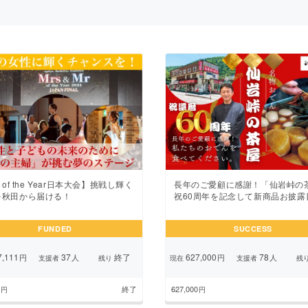
CAMPFIRE for Social Good
CAMPFIRE Creation
CAMPFIREふるさと納税
machi-ya
コミュニティ
s of the Year日本大会】挑戦し輝く
長年のご愛顧に感謝！「仙岩峠の
を秋田から届ける！
祝60周年を記念して新商品お披露
FUNDED
SUCCESS
,111
37
終了
627,000
78
円
人
円
人
支援者
残り
現在
支援者
残
終了
627,000
円
円