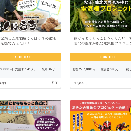
で全焼した居酒屋ふくはうちの復活
熊からとうもろこしを守りたい！
力応援で支えたい！
仙北の農家が挑む電気柵プロジェ
SUCCESS
FUNDED
9,000
191
終了
247,000
28
円
人
円
人
支援者
残り
現在
支援者
残
00
終了
247,000
円
円