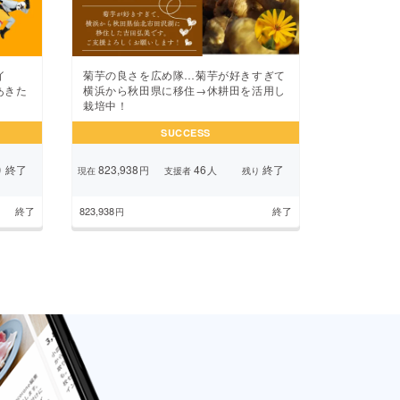
イ
菊芋の良さを広め隊…菊芋が好きすぎて
あきた
横浜から秋田県に移住→休耕田を活用し
栽培中！
SUCCESS
終了
823,938
46
終了
円
人
り
現在
支援者
残り
終了
823,938
終了
円
ジ