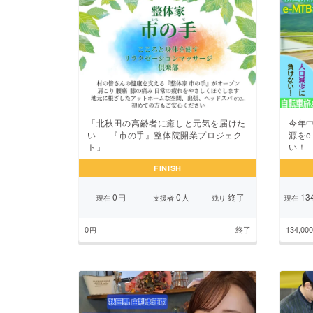
「北秋田の高齢者に癒しと元気を届けた
今年
い — 『市の手』整体院開業プロジェク
源をe
ト」
い！
FINISH
0
0
終了
134
円
人
現在
支援者
残り
現在
0
終了
134,000
円