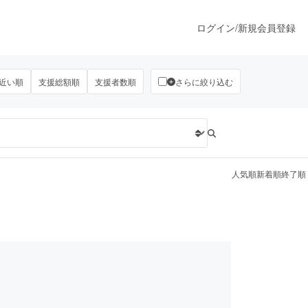
ログイン
/
新規会員登録
近い順
支援総額順
支援者数順
さらに絞り込む
うすぐ公開されます
プロダクト
人気順
新着順
終了順
ファッション
スポーツ
ア
ソーシャルグッド