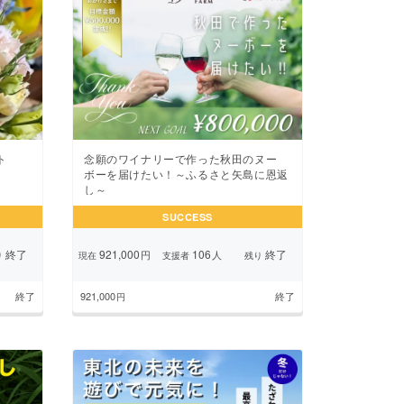
ト
念願のワイナリーで作った秋田のヌー
ボーを届けたい！～ふるさと矢島に恩返
し～
SUCCESS
終了
921,000
106
終了
円
人
り
現在
支援者
残り
終了
921,000
終了
円