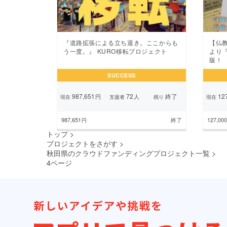
『道路拡張による立ち退き。ここからも
【仏
う一度。』 KURO移転プロジェクト
より
版！
SUCCESS
987,651
72
終了
127
円
人
現在
支援者
残り
現在
987,651
終了
127,000
円
トップ
>
プロジェクトをさがす
>
秋田県のクラウドファンディングプロジェクト一覧
>
4ページ