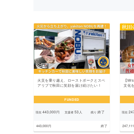
まちづくり・地域活性化
火災を乗り越え、ローストポークとスペ
【Mr
アリブで秋田に笑顔を届け続けたい！
文化
FUNDED
443,000
53
終了
247
円
人
現在
支援者
残り
現在
443,000
終了
247,111
円