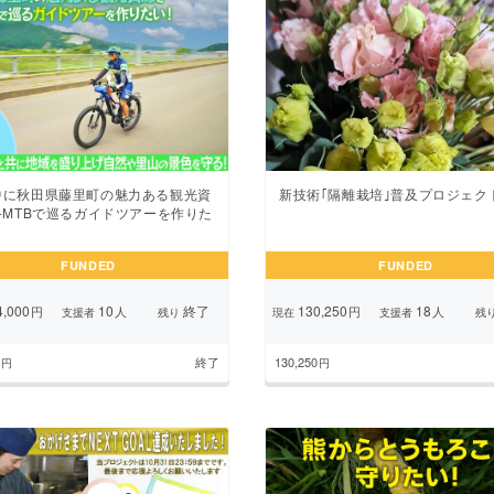
中に秋田県藤里町の魅力ある観光資
新技術｢隔離栽培｣普及プロジェク
-MTBで巡るガイドツアーを作りた
FUNDED
FUNDED
,000
10
終了
130,250
18
円
人
円
人
支援者
残り
現在
支援者
残
終了
130,250
円
円