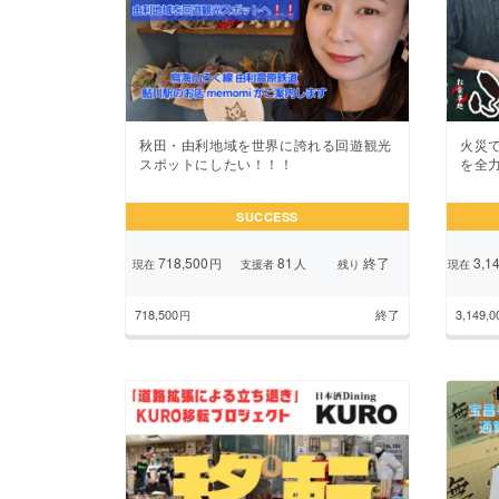
秋田・由利地域を世界に誇れる回遊観光
火災
スポットにしたい！！！
を全
SUCCESS
718,500
81
終了
3,14
円
人
現在
支援者
残り
現在
718,500
終了
3,149,0
円