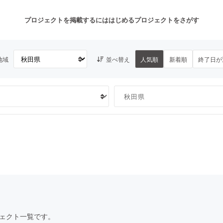
プロジェクトを掲載するには
はじめる
プロジェクトをさがす
地域
並べ替え
人気順
新着順
終了日が
注目のリターン
注目の新着プロジェクト
募集終了が近いプロジェクト
も
音楽
舞台・パフォーマンス
ゲーム・サービス開発
フード・飲食店
書籍・雑誌出版
アニメ・漫画
チャレンジ
ビューティー・ヘルスケ
ェクト一覧です。