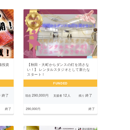
備投資
【秋田・大町からダンスの灯を消さな
い！】 レンタルスタジオとして新たな
スタート！
FUNDED
終了
290,000
12
終了
円
人
り
現在
支援者
残り
終了
290,000
終了
円