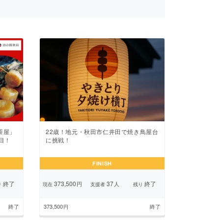
茶屋」
22歳！地元・秋田市仁井田で焼き鳥屋台
目！
に挑戦！
FINISH
終了
373,500
37
終了
円
人
り
現在
支援者
残り
終了
373,500
終了
円