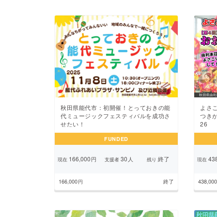
秋田県能代市：初開催！とっておきの能
よさ
代ミュージックフェスティバルを成功さ
つき
せたい！
26
FUNDED
166,000
30
終了
438
円
人
現在
支援者
残り
現在
166,000
終了
438,000
円