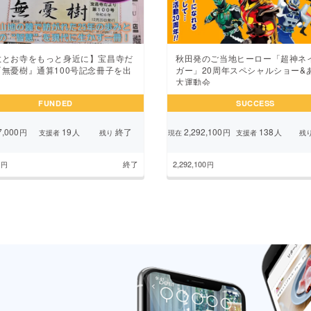
秋田発のご当地ヒーロー「超神ネ
教とお寺をもっと身近に】宝昌寺だ
ガー」20周年スペシャルショー&
『無憂樹』通算100号記念冊子を出
大運動会
FUNDED
SUCCESS
,000
19
終了
2,292,100
138
円
人
円
人
支援者
残り
現在
支援者
残
終了
2,292,100
円
円
前のページ
1
2
3
4
5
6
7
8
次のペー
...