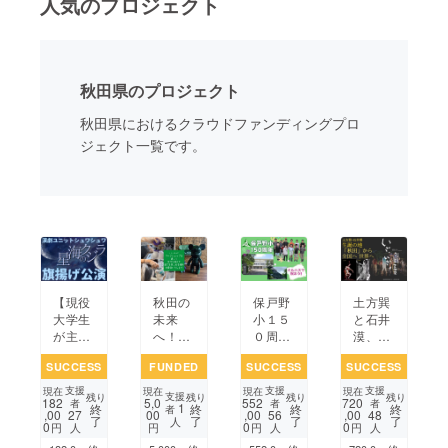
人気のプロジェクト
まちづくり・地域活性化
秋田県のプロジェクト
CAMPFIRE for Social Good
CAMPFIRE Creation
秋田県におけるクラウドファンディングプロ
CAMPFIREふるさと納税
machi-ya
コミュニティ
ジェクト一覧です。
秋田の
【現役
保戸野
土方巽
未来
大学生
小１５
と石井
へ！多
が主
０周年
漠、生
世代楽
催！】
記念式
誕の地
SUCCESS
FUNDED
SUCCESS
SUCCESS
しめる
演劇ユ
典を
「秋
場所プ
ニット
「ミル
田」を
支援
支援
支援
現在
現在
現在
現在
支援
残り
残り
残り
残り
182
5,0
552
720
ロジェ
シュワ
ハス」
巡る旅
者
者
者
1
終
終
終
終
者
,00
00
,00
,00
27
56
48
了
了
了
了
クト
シュワ
で開催
を世界
人
0
0
0
円
円
円
円
人
人
人
旗揚げ
してみ
に発信