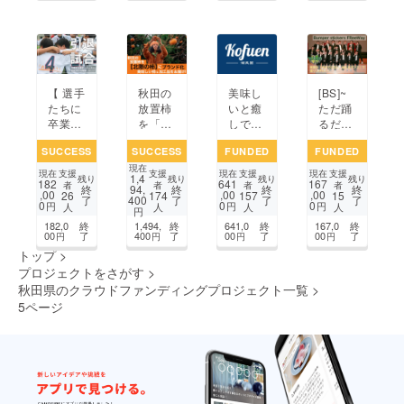
信する
連れ
カ
景を守
プロ
てっ
レー」
りたい
ジェク
て！
誕生！
～
ト
【 選手
秋田の
美味し
[BS]~
たちに
放置柿
いと癒
ただ踊
卒業式
を「北
しで
るだけ
を！ 】
限の
ゆった
じゃな
SUCCESS
SUCCESS
FUNDED
FUNDED
卒業す
柿」に
りした
い~大
現在
る選
ブラン
時間を
勢の人
支援
支援
支援
支援
現在
現在
現在
1,4
残り
残り
残り
残り
182
641
167
手・
ド化！
満喫で
が楽し
者
者
者
者
終
94,
終
終
終
,00
,00
,00
26
174
157
15
了
400
了
了
了
コーチ
健康的
きる空
めるダ
0
0
0
円
円
円
人
人
人
人
円
の引退
で美味
間を作
ンス
182,0
終
1,494,
終
641,0
終
167,0
終
試合を
しい柿
りたい
ショー
00
了
400
了
00
了
00
了
円
円
円
円
開催し
の魅力
を企画
トップ
>
たい！
を全国
中！！！
プロジェクトをさがす
>
に届け
秋田県のクラウドファンディングプロジェクト一覧
>
たい
5ページ
前のページ
1
2
3
4
5
6
7
8
9
次のページ