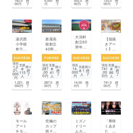
182,0
終
5,000
終
552,0
終
720,0
終
公演
んなで
した
00
了
了
00
了
00
了
円
円
円
円
『星海
お祝い
い！
のクジ
した
ラ』@
い！
秋田
大潟村
湯沢西
新屋高
【指描
創立60
小学校
校創立
きアー
周年を
創立15
40周年
ト】絵
盛大に
0周
に併せ
で笑顔
祝い、
SUCCESS
FUNDED
SUCCESS
SUCCESS
年 〜
て、さ
をつく
発信し
現在
そして
らに学
りた
支援
支援
支援
現在
現在
現在
1,2
たい!
支援
残り
残り
残り
残り
287
14,
741
次の15
びやす
い！パ
者
者
者
1
21,
終
終
終
終
者
,00
000
,00
115
41
86
000
了
了
了
了
0年
い学校
リの展
人
0
0
円
円
円
人
人
人
円
へ 〜
環境整
示会出
1,221,
終
287,0
終
14,00
終
741,0
終
備へ支
展を応
000
了
00
了
0
了
00
了
円
円
円
円
援した
援して
い
くださ
い
モール
ミズノ
「華咲
究極の
アート
ドリー
くあき
カップ
をモデ
ムカッ
た 光
焼そ