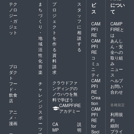
テク
ま
プ
ス
ビ
につい
ノロ
ち
ロ
タ
ス
て
ジー
づ
ジ
ッ
・ガ
く
ェ
フ
CAM
CAMP
ジェ
り
ク
に
PFI
FIREと
ット
・
ト
相
RE
は
地
を
談
CAM
あんし
域
作
す
PFI
ん・安
活
る
る
RE
全への
性
資
コ
取り組
化
料
ミュ
み
プロ
音
請
ニ
ニュー
ダク
楽
求
ティ
ス
ト
CAM
ヘルプ
クラウドファ
フー
チ
PFI
お問い
ンディングの
ド・
ャ
RE
合わせ
ノウハウを無
飲食
レ
Crea
料で学ぼう
店
ン
tion
各種規定
CAMPFIRE
ジ
CAM
アカデミー
アニ
ス
利用規
PFI
メ・
ポ
約
RE
漫画
ー
CA
説
細則
for
ツ
MP
明
プライ
Soci