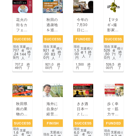
催！
花火の
秋田の
今年の
【マタ
街をカ
過疎地
7月30
ギ×撮
フェ街
を巡っ
日にナ
影家】
歩き。
ていま
カナカ
日本の
SUCCESS
SUCCESS
FUNDED
SUCCESS
大曲駅
す…命
市に出
植物を
前から
を救う
店する
デジタ
支援
支援
支援
現在
現在
現在
現在
支援
残り
残り
残り
残り
707
921
1,5
526
歩いて
ために
ための
ル化す
者
者
者
1
終
終
終
終
者
,24
,00
00
,50
144
83
71
了
了
了
了
いける
持ち出
グッズ
る「iPl
人
9
0
0
円
円
円
円
人
人
人
カフェ
し可能
を作り
antsプ
707,2
終
921,0
終
1,500
終
526,5
終
や喫茶
な「Ａ
たいで
ロジェ
49
了
00
了
了
00
了
円
円
円
円
の案内
ＥＤ」
す。な
クト」
本を作
を搭載
にぶん
りた
したい
学生な
い！
秋田県
海外に
きき酒
歩く幸
南の果
自身が
日本一
せ・筋
物の魅
経営す
として
力サ
力を伝
る農地
の挑
ポート
SUCCESS
FINISH
SUCCESS
FUNDED
え
を確保
戦！酒
♪話題
現在
現在
る”く
し、そ
蔵最大
のHMB
支援
支援
現在
1,6
6,0
支援
支援
残り
残り
残り
残り
101
だもの
の地域
の危機
1200
現在
者
者
0
9
60,
終
終
35,
終
終