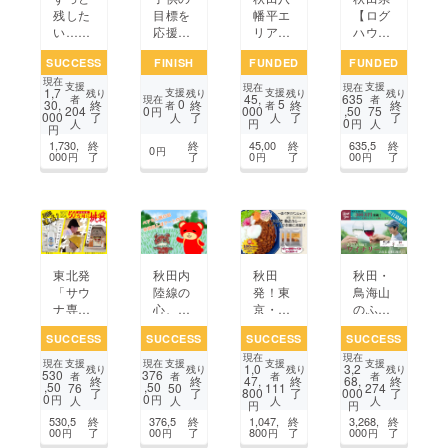
残した
目標を
幡平エ
【ログ
い…昭
応援し
リアで
ハウス
和のド
たい！
冬なら
空き家
SUCCESS
FINISH
FUNDED
FUNDED
ライブ
ではの
再生】
現在
イン
アウト
自然を
支援
支援
現在
現在
1,7
支援
支援
残り
残り
残り
残り
45,
635
「仙岩
ドアレ
堪能で
現在
者
者
0
5
30,
終
終
終
終
者
者
0
000
,50
204
75
円
000
了
了
了
了
峠の茶
ジャー
きる一
人
人
0
円
円
人
人
円
屋」10
を充実
棟貸し
1,730,
終
終
45,00
終
635,5
終
0年先
させた
の宿泊
0
円
000
了
了
0
了
00
了
円
円
円
へプロ
い！！
施設を
ジェク
作りた
ト
い！
東北発
秋田内
秋田
秋田・
「サウ
陸線の
発！東
鳥海山
ナ専用
心、彩
京・日
のふも
サイ
る旅の
本橋ア
とでワ
SUCCESS
SUCCESS
SUCCESS
SUCCESS
ダー」
詩！旅
ルポル
イナ
現在
現在
を開発
行記漫
トカ
リー開
支援
支援
支援
支援
現在
現在
1,0
3,2
残り
残り
残り
残り
530
376
した
画作成
フェ総
業に挑
者
者
者
者
終
終
47,
終
68,
終
,50
,50
76
50
111
274
了
了
800
了
000
了
い！秋
の旅！
料理長
戦！～
0
0
円
円
人
人
人
人
円
円
田の魅
～ベア
監修
ふるさ
530,5
終
376,5
終
1,047,
終
3,268,
終
力を今
たんを
「絶品
との美
00
了
00
了
800
了
000
了
円
円
円
円
風に発
秋田に
キーマ
しい風