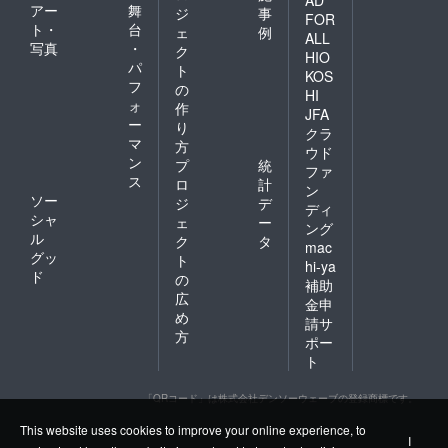
AD
アー
舞
ジ
事
FOR
ト・
台
ェ
例
ALL
写真
・
ク
HIO
パ
ト
KOS
フ
の
HI
ォ
作
JFA
ー
り
クラ
マ
方
ウド
ン
プ
統
ファ
ス
ロ
計
ン
ソー
ジ
デ
ディ
シャ
ェ
ー
ング
ル
ク
タ
mac
グッ
ト
hi-ya
ド
の
補助
広
金申
め
請サ
方
ポー
ト
「QRコード」は株式会社デンソーウェーブの登録商標です。
This website uses cookies to improve your online experience, to
I