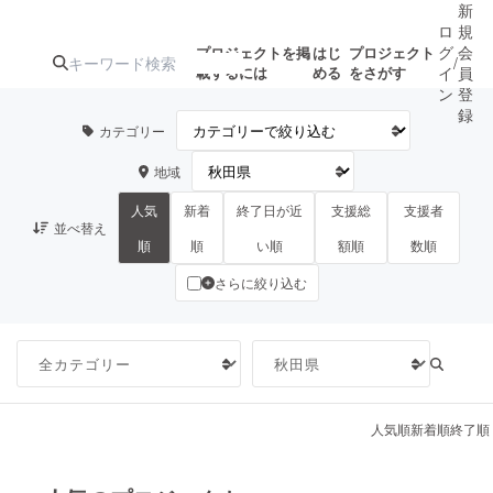
新
ロ
規
グ
会
プロジェクトを掲
はじ
プロジェクト
/
載するには
める
をさがす
イ
員
ン
登
録
カテゴリー
地域
人気のプロ
注目のリ
注目の新着プロ
募集終了が近いプ
もうすぐ公開
ジェクト
ターン
ジェクト
ロジェクト
されます
人気
新着
終了日が近
支援総
支援者
並べ替え
順
順
い順
額順
数順
さらに絞り込む
アート・写真
音楽
テクノロジー・ガジェット
ゲーム・サ
映像・映画
書籍・雑誌
人気順
新着順
終了順
ビジネス・起業
チャレンジ