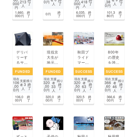
者
者
0
,38
213
418
円
000
了
了
000
了
了
発信基
の労働
が造り
㎎配
人
人
0
円
人
人
円
円
地"フ
力で長
上げた
合、食
1,660,
終
終
6,035,
終
101,3
終
ルラボ
ねぎの
「坑道
べやす
0
円
000
了
了
000
了
80
了
円
円
円
Cafeを
生産販
熟成高
いゼ
OPEN
売を行
精白原
リータ
したい
いま
酒」
イプ誕
す。
生！
デリバ
現役京
秋田プ
800年
リーす
大生が
ライド
の歴史
るサウ
地元秋
マーチ
を誇る
ナ
田市川
を開催
川連漆
FUNDED
FUNDED
SUCCESS
SUCCESS
反で飲
した
器を救
み屋発
い！
いた
支援
支援
支援
現在
現在
現在
現在
支援
残り
残り
残り
残り
106
320
320
366
掘町お
い！新
者
者
者
3
終
終
終
終
者
,00
,00
,50
,60
33
63
46
了
了
了
了
こしイ
商品開
人
0
0
0
0
円
円
円
円
人
人
人
ベン
発で産
106,0
終
320,0
終
320,5
終
366,6
終
ト！
地を盛
00
了
00
了
00
了
00
了
円
円
円
円
り上げ
るプロ
ジェク
ト
ずっと
子供の
秋田八
秋田県