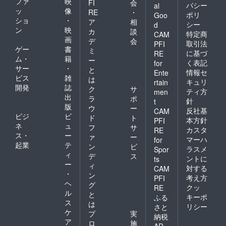
ファ
映
FI
会
バシー
al
ッ
像
RE
・
ポリ
Goo
ショ
・
ア
相
シー
d
ン
映
カ
談
特定商
CAM
画
デ
会
取引法
PFI
ゲー
書
ミ
に基づ
RE
ム・
籍
ー
く表記
for
サー
・
と
情報セ
Ente
ビス
雑
は
キュリ
rtain
開発
誌
ク
サ
ティ方
men
出
ラ
ポ
針
t
版
ウ
ー
反社基
CAM
ビジ
ビ
ド
ト
本方針
PFI
ネ
ュ
フ
サ
カスタ
RE
ス・
ー
ァ
ー
マーハ
for
起業
テ
ン
ビ
ラスメ
Spor
ィ
デ
ス
ントに
ts
ー
ィ
対する
CAM
・
ン
考え方
PFI
ヘ
グ
クッ
RE
ル
と
キーポ
ふる
ス
は
リシー
さと
ケ
プ
実
納税
ア
ロ
施