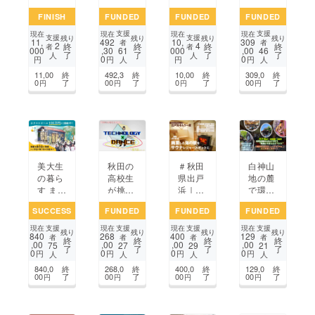
ルにし
プ202
のファ
ば 第
FINISH
FUNDED
FUNDED
FUNDED
た3D
4 秋田
ンタジ
3弾！
陶器小
県代
ア37t
究極
支援
支援
現在
現在
現在
現在
支援
支援
残り
残り
残り
残り
11,
492
10,
309
物入れ
表、全
h」雄
のソー
者
者
2
4
終
終
終
終
者
者
000
,30
000
,00
61
46
了
了
了
了
制作プ
国大会
物川花
ス焼そ
人
人
0
0
円
円
円
円
人
人
ロジェ
挑戦！
火大会
ば０
11,00
終
492,3
終
10,00
終
309,0
終
クト
を支援
（ゼ
0
了
00
了
0
了
00
了
円
円
円
円
して一
ロ）
緒に楽
究極の
しむ！
原点回
帰！
美大生
秋田の
＃秋田
白神山
の暮ら
高校生
県出戸
地の麓
す ま
が挑
浜｜廃
で環境
ち・秋
戦！革
業した
にやさ
SUCCESS
FUNDED
FUNDED
FUNDED
田市新
新的な
海の家
しい
屋に
ダンス
が壮大
「藤里
支援
支援
支援
支援
現在
現在
現在
現在
残り
残り
残り
残り
840
268
400
129
『ちょっ
×テク
な日本
まちな
者
者
者
者
終
終
終
終
,00
,00
,00
,00
75
27
29
21
了
了
了
了
くら』
ノロ
海を眺
か
0
0
0
0
円
円
円
円
人
人
人
人
集まる
ジーの
めるサ
ミュー
840,0
終
268,0
終
400,0
終
129,0
終
展示室
舞台を
ウナに
ジックf
00
了
00
了
00
了
00
了
円
円
円
円
をつく
作る！
生まれ
es.」
りたい
変わり
を今年
ます！
も開