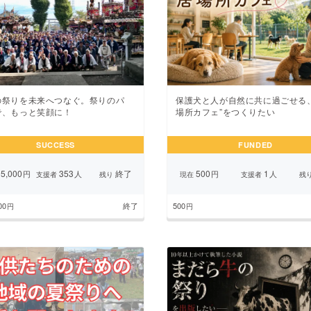
保護犬と人が自然に共に過ごせる、
の祭りを未来へつなぐ。祭りのパ
場所カフェ”をつくりたい
で、もっと笑顔に！
SUCCESS
FUNDED
5,000
353
終了
500
1
円
人
円
人
支援者
残り
現在
支援者
残
00
終了
500
円
円