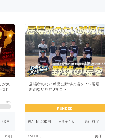
方が気
居場所のない球児に野球の場を 〜#居場
ー専門
所のない球児0宣言〜
0%
FUNDED
23
15,000
1
終了
日
円
人
り
現在
支援者
残り
23
15,000
終了
日
円