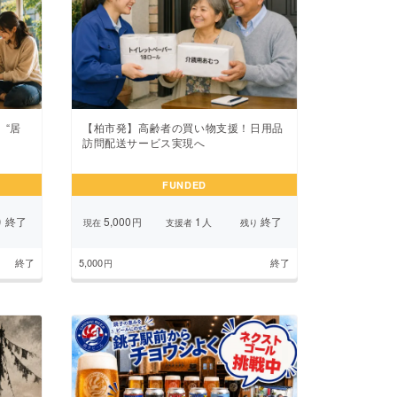
“居
【柏市発】高齢者の買い物支援！日用品
訪問配送サービス実現へ
FUNDED
終了
5,000
1
終了
円
人
り
現在
支援者
残り
終了
5,000
終了
円