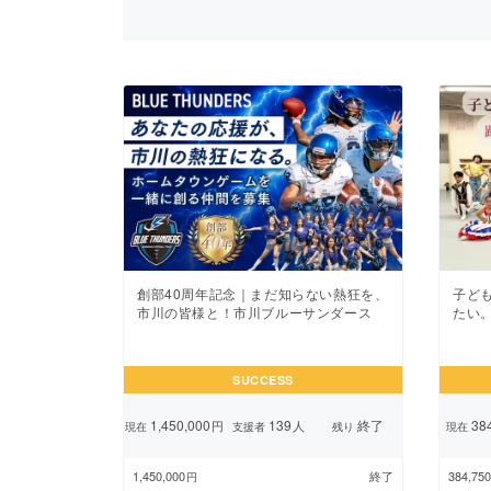
まちづくり・地域活性化
創部40周年記念｜まだ知らない熱狂を、
子ど
市川の皆様と！市川ブルーサンダース
たい
SUCCESS
1,450,000
139
終了
384
円
人
現在
支援者
残り
現在
1,450,000
終了
384,750
円