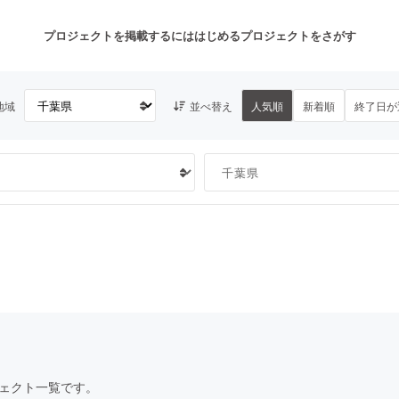
プロジェクトを掲載するには
はじめる
プロジェクトをさがす
地域
並べ替え
人気順
新着順
終了日が
注目のリターン
注目の新着プロジェクト
募集終了が近いプロジェクト
も
音楽
舞台・パフォーマンス
ゲーム・サービス開発
フード・飲食店
書籍・雑誌出版
アニメ・漫画
チャレンジ
ビューティー・ヘルスケ
ェクト一覧です。