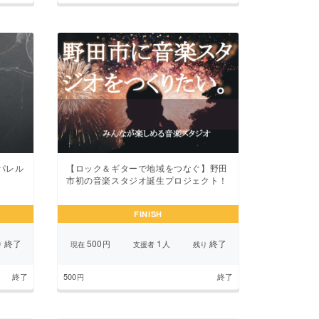
アパレル
【ロック＆ギターで地域をつなぐ】野田
市初の音楽スタジオ誕生プロジェクト！
FINISH
終了
500
1
終了
円
人
り
現在
支援者
残り
終了
500
終了
円