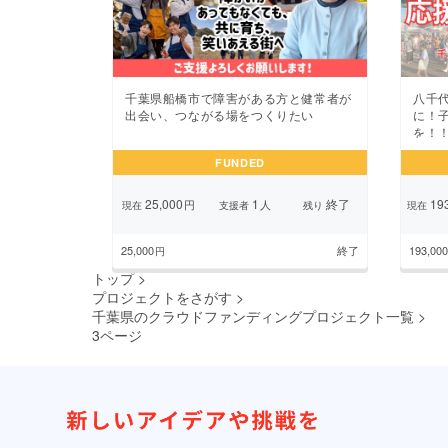
千葉県船橋市で障害がある方と健常者が
八千
出会い、つながる場をつくりたい
に！
を！
FUNDED
25,000
1
終了
193
円
人
現在
支援者
残り
現在
25,000
終了
193,000
円
トップ
>
プロジェクトをさがす
>
千葉県のクラウドファンディングプロジェクト一覧
>
3ページ