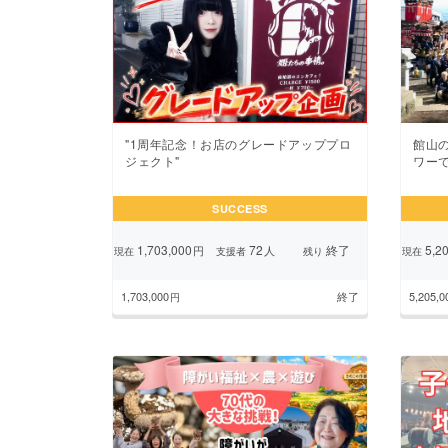
"1周年記念！お店のグレードアッププロ
館山
ジェクト"
ワー
SUCCESS
1,703,000
72
終了
5,20
円
人
現在
支援者
残り
現在
1,703,000
終了
5,205,0
円