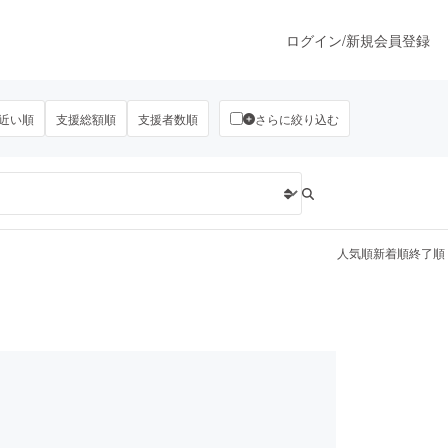
ログイン
/
新規会員登録
近い順
支援総額順
支援者数順
さらに絞り込む
うすぐ公開されます
プロダクト
人気順
新着順
終了順
ファッション
スポーツ
ア
ソーシャルグッド