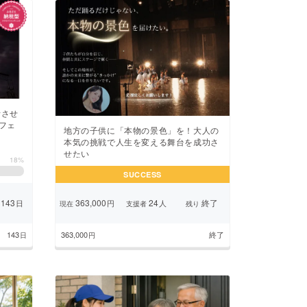
活させ
フェ
地方の子供に「本物の景色」を！大人の
本気の挑戦で人生を変える舞台を成功さ
せたい
18%
SUCCESS
143
363,000
24
終了
日
円
人
現在
支援者
残り
143
363,000
終了
日
円