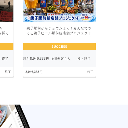
祭
銚子駅前からチョウシよく！みんなでつ
を開く
くる銚子ビール駅前新店舗プロジェクト
SUCCESS
終了
8,946,333
511
終了
円
人
り
現在
支援者
残り
終了
8,946,333
終了
円