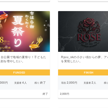
ら台公園で地域の夏祭り！子どもた
Ryuu_skの小さい頃からの夢、
笑顔を増やしたい。
を実現したい。
FUNDED
FINISH
000
4
終了
2,000
2
円
人
円
人
支援者
残り
現在
支援者
残
終了
2,000
円