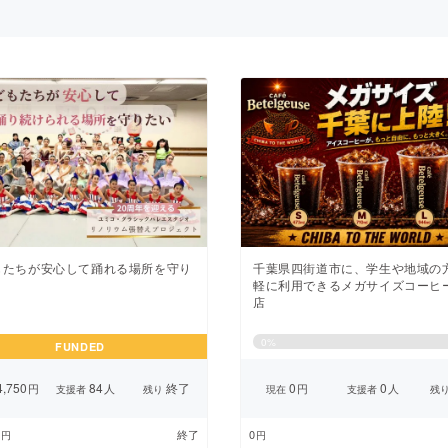
CAMPFIRE for Social Good
CAMPFIRE Creation
CAMPFIREふるさと納税
machi-ya
コミュニティ
もたちが安心して踊れる場所を守り
千葉県四街道市に、学生や地域の
。
軽に利用できるメガサイズコーヒ
店
0
%
FUNDED
,750
84
終了
0
0
円
人
円
人
支援者
残り
現在
支援者
残
終了
0
円
円