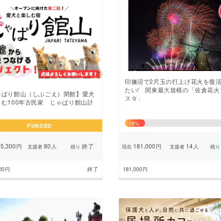
印旛沼で2尺玉の打上げ花火を復
たい! 関東最大規模の「佐倉花火
ゃぱり館山（しぶごえ）閉館】愛犬
スタ」
しむ100年古民家 じゃぱり館山計
18
%
FUNDED
5,300
80
終了
181,000
14
円
人
円
人
支援者
残り
現在
支援者
残り
00
終了
181,000
円
円