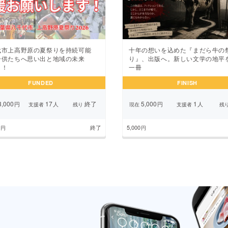
代市上高野原の夏祭りを持続可能
十年の想いを込めた『まだら牛の
子供たちへ思い出と地域の未来
り』、出版へ。新しい文学の地平
！！
一冊
FUNDED
FINISH
,000
17
終了
5,000
1
円
人
円
人
支援者
残り
現在
支援者
残
終了
5,000
円
円
前のページ
1
2
3
4
5
6
7
次のページ
...