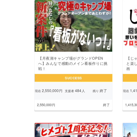
【月夜湖キャンプ場がグランドOPEN
【じ
へ】みんなで感動のメイン看板作りに挑
と楽
戦！
画
SUCCESS
2,550,000
484
終了
1,41
円
人
現在
支援者
残り
現在
2,550,000
終了
1,415,3
円