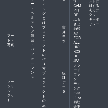
ントに
ts
ー
ィ
対する
CAM
・
ン
考え方
PFI
ヘ
グ
クッ
RE
ル
と
キーポ
ふる
ス
は
リシー
さと
ケ
プ
実
納税
ア
ロ
施
AD
アー
舞
ジ
事
FOR
ト・
台
ェ
例
ALL
写真
・
ク
HIO
パ
ト
KOS
フ
の
HI
ォ
作
JFA
ー
り
クラ
マ
方
ウド
ン
プ
統
ファ
ス
ロ
計
ン
ソー
ジ
デ
ディ
シャ
ェ
ー
ング
ル
ク
タ
mac
グッ
ト
hi-ya
ド
の
補助
広
金申