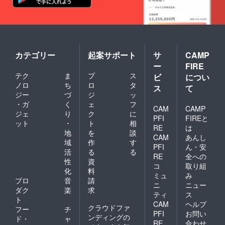
カテゴリー
起案サポート
サ
CAMP
ー
FIRE
テク
ま
プ
ス
ビ
につい
ノロ
ち
ロ
タ
ス
て
ジー
づ
ジ
ッ
・ガ
く
ェ
フ
CAM
CAMP
ジェ
り
ク
に
PFI
FIREと
ット
・
ト
相
RE
は
地
を
談
CAM
あんし
域
作
す
PFI
ん・安
活
る
る
RE
全への
性
資
コ
取り組
化
料
ミュ
み
プロ
音
請
ニ
ニュー
ダク
楽
求
ティ
ス
ト
CAM
ヘルプ
クラウドファ
フー
チ
PFI
お問い
ンディングの
ド・
ャ
RE
合わせ