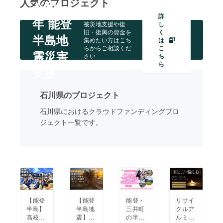
人気のプロジェクト
令和6
詳
まちづくり・地域活性化
年 能登
被災地支援や復
し
旧・復興の資金を
く
半島地
集めたい方はこち
は
らからご相談くだ
こ
CAMPFIRE for Social Good
CAMPFIRE Creation
震災害
さい
ち
CAMPFIREふるさと納税
machi-ya
コミュニティ
ら
支援
石川県のプロジェクト
石川県におけるクラウドファンディングプロ
ジェクト一覧です。
【能登
【能登
能登・
リサイ
半島】
半島地
三井町
クルア
高校生
震】倒
の半壊
ルミか