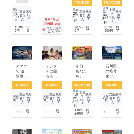
1
%
FUNDED
SUCCESS
に届け
演を未
で未来
3年、
現在
ま
来へつ
をつく
地域と
支援
現在
現在
3,1
支援
支援
残り
残り
残り
13,
20,
者
す！！
なぎた
る能登
未来を
2
2
17
終
84,
終
者
者
000
500
116
了
500
了
日
人
人
8月10日
い 〜演
復興プ
育てた
円
円
人
円
09:55
公開
劇と人
ロジェ
い。
13,00
17
20,50
終
3,184,
終
9人がお気
生が交
クト
0
0
了
500
了
円
日
円
円
に入り中
わる場
所〜
デジタ
今日、
石川県
スマホ
ルに困
あなた
の暗号
で"遠
る高齢
を、愛
化ソフ
隔撮
者・主
そう。
ト開発
影”。
FINISH
FINISH
SUCCESS
FINISH
婦を支
第6回
支援プ
新体験
現在
えるス
金沢プ
ロジェ
デジタ
支援
1,0
支援
支援
支援
残り
残り
残り
残り
マホ教
ライド
クト
ル単眼
現在
現在
現在
者
0
0
0
終
終
25,
終
終
者
者
者
0
0
0
92
円
円
円
了
了
246
了
了
室を定
パレー
鏡「ET
人
人
人
人
円
期開催
ドを一
F15
終
終
1,025,
終
終
したい
緒につ
0」
0
0
0
円
円
円
了
了
246
了
了
円
くりた
い。