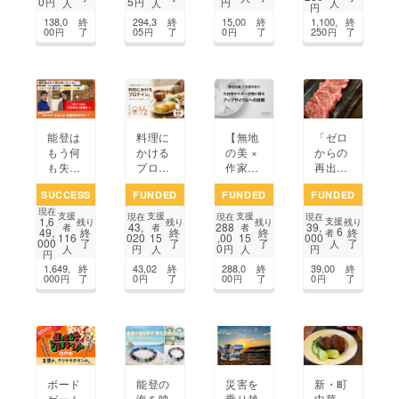
0
5
円
円
円
人
人
人
ンテス
円
「ガザ
はじめ
然農法
ト in
138,0
終
294,3
終
15,00
終
1,100,
終
日記」
ます
の畑か
00
了
05
了
0
了
250
了
円
円
円
円
白山
を公演
ら届け
する！
た
い！！
能登は
【無地
「ゼロ
料理に
もう何
の美 ×
からの
かける
も失い
作家の
再出
プロテ
たくな
彩り】
発。白
イン｜
SUCCESS
FUNDED
FUNDED
FUNDED
い！ 能
九谷焼
山で新
高齢者
現在
登町に
ロスが
しい焼
の栄養
支援
支援
支援
現在
現在
現在
1,6
支援
残り
残り
残り
残り
43,
288
39,
営みの
一点物
き肉店
不足を
者
者
者
6
49,
終
終
終
終
者
020
,00
000
116
15
15
000
了
了
了
了
灯と、
に蘇る
をオー
支える
人
0
円
円
円
人
人
人
円
事業継
アップ
プンし
だしつ
1,649,
終
43,02
終
288,0
終
39,00
終
承の新
サイク
た
ゆ
000
了
0
了
00
了
0
了
円
円
円
円
たな光
ルへの
い！」
を灯し
挑戦！
たい！
ボード
能登の
災害を
新・町
ゲーム
海を映
乗り越
中華