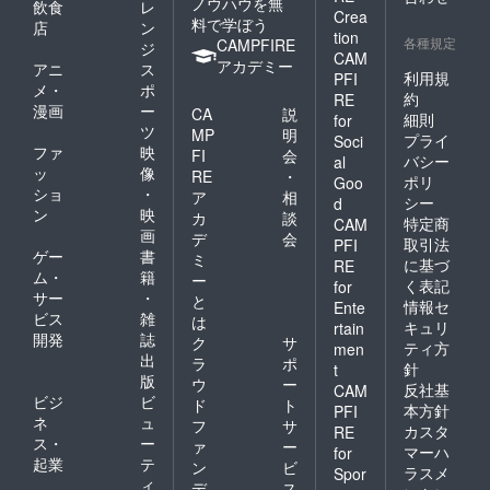
ノウハウを無
飲食
レ
Crea
料で学ぼう
店
ン
tion
各種規定
CAMPFIRE
ジ
CAM
アカデミー
アニ
ス
利用規
PFI
メ・
ポ
約
RE
漫画
ー
CA
説
細則
for
ツ
MP
明
プライ
Soci
ファ
映
FI
会
バシー
al
ッ
像
RE
・
ポリ
Goo
ショ
・
ア
相
シー
d
ン
映
カ
談
特定商
CAM
画
デ
会
取引法
PFI
ゲー
書
ミ
に基づ
RE
ム・
籍
ー
く表記
for
サー
・
と
情報セ
Ente
ビス
雑
は
キュリ
rtain
開発
誌
ク
サ
ティ方
men
出
ラ
ポ
針
t
版
ウ
ー
反社基
CAM
ビジ
ビ
ド
ト
本方針
PFI
ネ
ュ
フ
サ
カスタ
RE
ス・
ー
ァ
ー
マーハ
for
起業
テ
ン
ビ
ラスメ
Spor
ィ
デ
ス