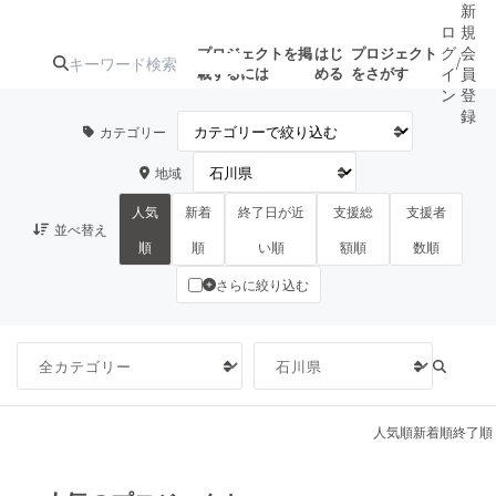
新
ロ
規
グ
会
プロジェクトを掲
はじ
プロジェクト
/
載するには
める
をさがす
イ
員
ン
登
録
カテゴリー
地域
人気のプロ
注目のリ
注目の新着プロ
募集終了が近いプ
もうすぐ公開
ジェクト
ターン
ジェクト
ロジェクト
されます
人気
新着
終了日が近
支援総
支援者
並べ替え
順
順
い順
額順
数順
さらに絞り込む
アート・写真
音楽
テクノロジー・ガジェット
ゲーム・サ
映像・映画
書籍・雑誌
人気順
新着順
終了順
ビジネス・起業
チャレンジ