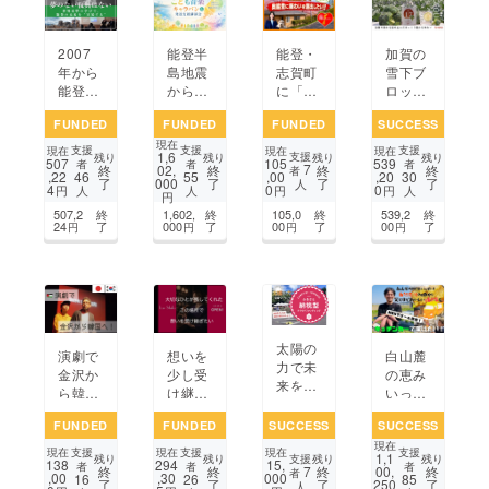
2007
能登半
能登・
加賀の
年から
島地震
志賀町
雪下ブ
能登を
からの
に「ワ
ロッコ
支えた
復興を
ンちゃ
リーが
FUNDED
FUNDED
FUNDED
SUCCESS
NPOが
願い、
んと泊
香るク
現在
挑む！
子ども
まれる
ラフト
支援
支援
支援
現在
現在
現在
1,6
支援
残り
残り
残り
残り
507
105
539
GIS×日
たちに
宿」を
ジン
者
者
者
7
終
02,
終
終
終
者
,22
,00
,20
46
55
30
了
000
了
了
了
米共同
音楽と
開業し
「石川
人
4
0
0
円
円
円
人
人
人
円
講座で
発達障
奥能登
県ジ
507,2
終
1,602,
終
105,0
終
539,2
終
若者の
害支援
の賑わ
ン」を
24
了
000
了
00
了
00
了
円
円
円
円
夢を育
を届け
い創出
いち早
てたい
たい
に繋げ
くお届
た
けしま
い！！
す！
太陽の
演劇で
想いを
白山麓
力で未
金沢か
少し受
の恵み
来を駆
ら韓国
け継ぎ
いっぱ
ける!全
へ！パ
なが
い！驚
国ソー
FUNDED
FUNDED
SUCCESS
SUCCESS
レスチ
ら、
くほど
ラーラ
現在
ナの今
「bar
美味し
支援
支援
支援
現在
現在
現在
1,1
ジコン
支援
残り
残り
残り
残り
138
294
15,
をとら
Shik
い焼き
者
者
者
7
終
終
終
00,
終
者
カーコ
,00
,30
000
16
26
85
了
了
了
250
了
える
o」を
芋を自
人