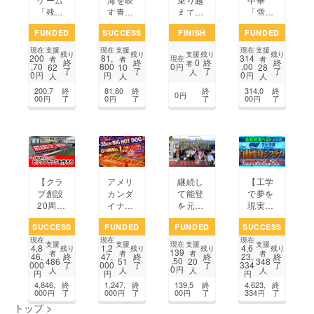
「残っ
す青の
えて、
「雪月
たピザ
天然石
新しい
華」誕
FUNDED
SUCCESS
FINISH
FUNDED
どうす
たち。
コミュ
生プロ
る〜︎︎︎！？」
世界に
ニティ
ジェク
支援
支援
支援
現在
現在
現在
支援
残り
残り
残り
残り
200
81,
314
をたく
一つ
の場所
ト
現在
者
者
者
0
終
終
終
終
者
,70
800
0
,00
62
10
28
円
了
了
了
了
さんの
の、心
を
人
0
0
円
円
円
人
人
人
人に届
を守る
200,7
終
81,80
終
終
314,0
終
けた
ブレス
0
円
00
了
0
了
了
00
了
円
円
円
い！！
レット
をお届
け
【クラ
アメリ
継続し
【工学
ブ創設
カンダ
て能登
で夢を
20周
イナー
を元気
現実
年】金
「ボブ
にする
に】全
SUCCESS
FUNDED
FUNDED
SUCCESS
沢スタ
ハウ
活動が
身アー
現在
現在
現在
ジアム
ス」30
したい
マー自
支援
支援
支援
支援
現在
4,8
1,2
4,6
残り
残り
残り
残り
139
にビッ
周年記
動装着
者
者
者
者
46,
終
47,
終
終
23,
終
,50
486
51
20
348
000
了
000
了
了
334
了
グフ
念VIP
システ
0
円
人
人
人
人
円
円
円
ラッグ
空間リ
ムの開
4,846,
終
1,247,
終
139,5
終
4,623,
終
を掲げ
フォー
発
000
了
000
了
00
了
334
了
円
円
円
円
たい＃
ム応援
トップ
>
JFAク
プロ