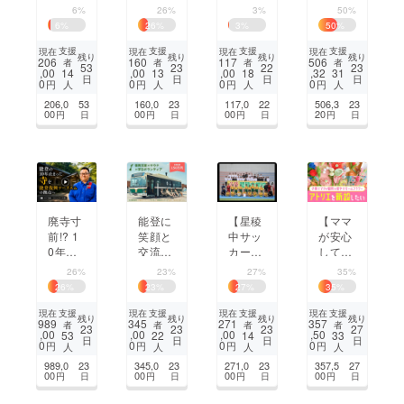
が特産
壊した
住宅再
ら作る
6%
26%
3%
50%
品開
ブロッ
建し、
「ねか
6
%
26
%
3
%
50
%
発！売
ク塀
地域ま
せる和
上で卒
を、能
るごと
ろうそ
支援
支援
支援
支援
現在
現在
現在
現在
残り
残り
残り
残り
206
160
117
506
者
者
者
者
業式の
登の原
交流拠
く台」
53
23
22
23
,00
,00
,00
,32
14
13
18
31
日
日
日
日
胸飾り
風景
点「お
で新し
0
0
0
0
円
円
円
円
人
人
人
人
を作り
「間
むすび
い炎を
206,0
53
160,0
23
117,0
22
506,3
23
たい！
垣」に
のい
愉しみ
00
00
00
20
円
日
円
日
円
日
円
日
【鹿西
変える
え」を
ません
高校】
つくり
か？
ます
廃寺寸
能登に
【星稜
【ママ
前!? 1
笑顔と
中サッ
が安心
0年時
交流
カー
して働
が止
を。移
部】全
ける場
26%
23%
27%
35%
まった
動型サ
国大会
所を】
26
%
23
%
27
%
35
%
能登の
ウナバ
制覇へ
hanam
寺 千手
ス「サ
の支援
aru flo
支援
支援
支援
支援
現在
現在
現在
現在
残り
残り
残り
残り
989
345
271
357
者
者
者
者
院を復
バス」
をお願
werの
23
23
23
27
,00
,00
,00
,50
53
22
14
33
日
日
日
日
興ツー
×学生
いしま
アトリ
0
0
0
0
円
円
円
円
人
人
人
人
リズム
ボラン
す！#J
エを作
989,0
23
345,0
23
271,0
23
357,5
27
の拠点
ティア
FAクラ
りたい
00
00
00
00
円
日
円
日
円
日
円
日
へ！
による
ファン