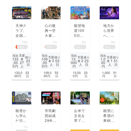
復興支
援
天神ク
心の復
能登地
地方か
ラブ、
興〜空
震100
ら世界
全国大
き家
0日目
へ。日
会へ全
オー
から国
本発の
13%
1%
0%
0%
員で挑
ナープ
内外の
音声AI
13
%
1
%
0
%
0
%
戦！遠
ロジェ
被災地
「Ao
征費用
クト
を「さ
i」。
支援
現在
現在
現在
現在
支援
支援
支援
残り
残り
残り
残り
133
109
13,
1,0
者
を集め
をり織
3
2
1
23
53
23
51
者
者
者
,00
,00
000
00
27
日
日
日
日
人
人
人
ていま
り」で
0
0
円
円
円
円
人
す。
生きる
133,0
23
109,0
53
13,00
23
1,000
51
知恵を
00
00
0
円
日
円
日
円
日
円
日
未来へ
繋ぐ
能登か
市民劇
お米で
能登に
ら学ん
団結成
文化を
希望の
だ日本
29年
育て
果樹園
の未来
能登演
る。地
を。震
1%
を全国
劇堂公
域資源
災から