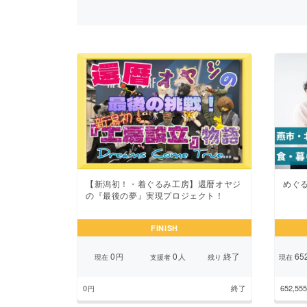
まちづくり・地域活性化
【新潟初！・着ぐるみ工房】還暦オヤジ
めぐ
の『最後の夢』実現プロジェクト！
FINISH
0
0
終了
652
円
人
現在
支援者
残り
現在
0
終了
652,555
円