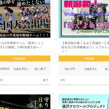
市の少年野球チーム「新井ジュニ
【新潟初の着ぐるみ工房誕生！】
23人の挑戦。CBS全国大会へ！
顔を広げる体験拠点づくりプロジ
ト！
FUNDED
FINISH
,000
33
終了
0
0
円
人
円
人
支援者
残り
現在
支援者
残
終了
0
円
円