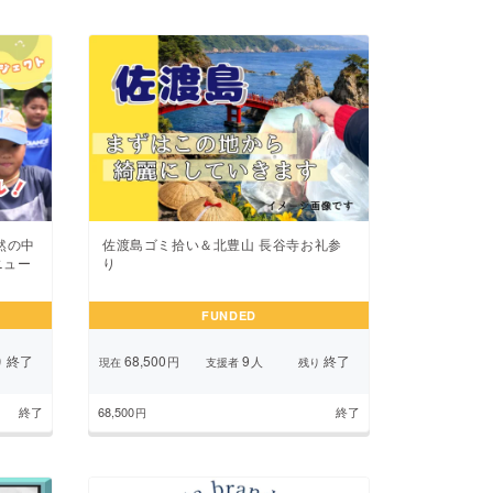
然の中
佐渡島ゴミ拾い＆北豊山 長谷寺お礼参
ニュー
り
FUNDED
終了
68,500
9
終了
円
人
り
現在
支援者
残り
終了
68,500
終了
円