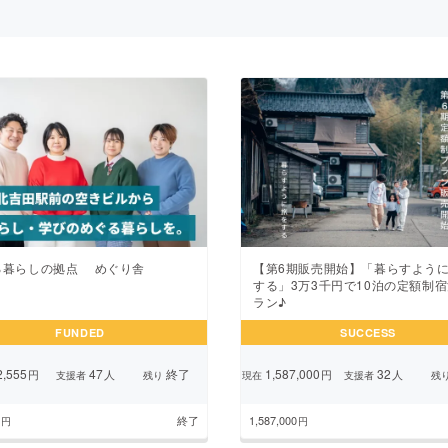
CAMPFIRE for Social Good
CAMPFIRE Creation
CAMPFIREふるさと納税
machi-ya
コミュニティ
る暮らしの拠点 めぐり舎
【第6期販売開始】「暮らすよう
する」3万3千円で10泊の定額制
ラン♪
FUNDED
SUCCESS
,555
47
終了
1,587,000
32
円
人
円
人
支援者
残り
現在
支援者
残
終了
1,587,000
円
円