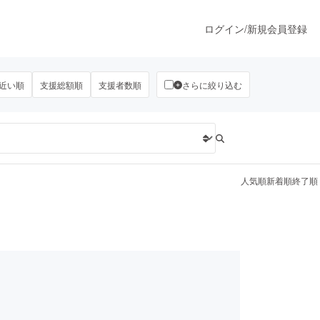
ログイン
/
新規会員登録
近い順
支援総額順
支援者数順
さらに絞り込む
うすぐ公開されます
プロダクト
人気順
新着順
終了順
ファッション
スポーツ
ア
ソーシャルグッド