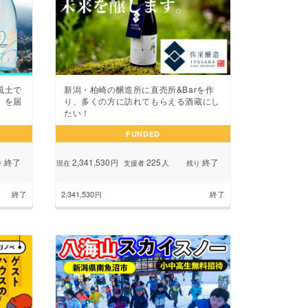
風土で
新潟・柏崎の醸造所に直売所&Barを作
」を届
り、多くの方に訪れてもらえる酒蔵にし
たい！
FUNDED
終了
2,341,530
225
終了
円
人
り
現在
支援者
残り
終了
2,341,530
終了
円