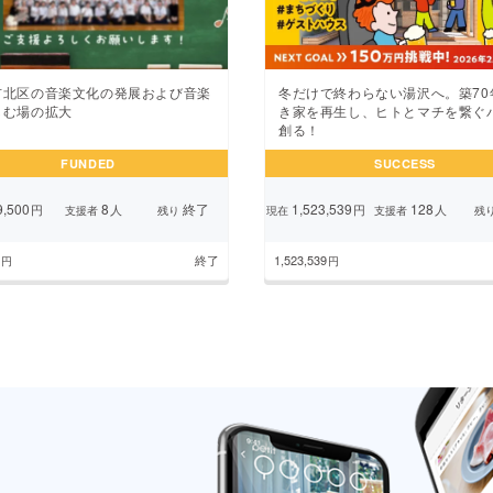
市北区の音楽文化の発展および音楽
冬だけで終わらない湯沢へ。築70
しむ場の拡大
き家を再生し、ヒトとマチを繋ぐ
創る！
FUNDED
SUCCESS
,500
8
終了
1,523,539
128
円
人
円
人
支援者
残り
現在
支援者
残
終了
1,523,539
円
円
のページ
1
2
3
4
5
6
7
8
9
次のペ
...