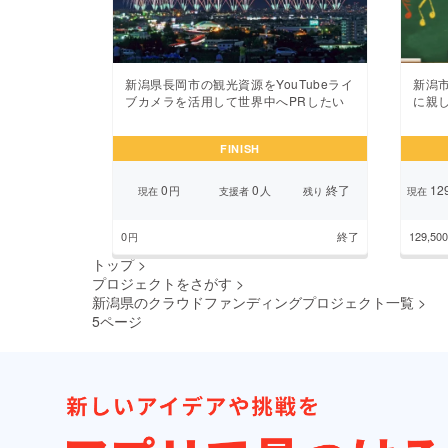
新潟県長岡市の観光資源をYouTubeライ
新潟
ブカメラを活用して世界中へPRしたい
に親
FINISH
0
0
終了
129
円
人
現在
支援者
残り
現在
0
終了
129,500
円
トップ
>
プロジェクトをさがす
>
新潟県のクラウドファンディングプロジェクト一覧
>
5ページ
前