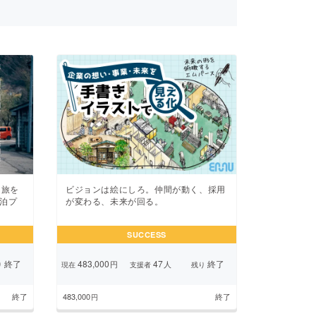
に旅を
ビジョンは絵にしろ。仲間が動く、採用
宿泊プ
が変わる、未来が回る。
SUCCESS
終了
483,000
47
終了
円
人
り
現在
支援者
残り
終了
483,000
終了
円