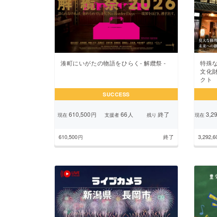
湊町にいがたの物語をひらく- 解纜祭 -
特殊
文化
クト
SUCCESS
610,500
66
終了
3,29
円
人
現在
支援者
残り
現在
610,500
終了
3,292,6
円