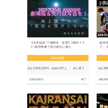
【永井結菜.17歳脚本・監督】3都市ドラ
妙高
マ×縦型映像で地方創生に挑む
ア」 
SUCCESS
2,605,200
207
終了
288
円
人
現在
支援者
残り
現在
2,605,200
終了
288,000
円