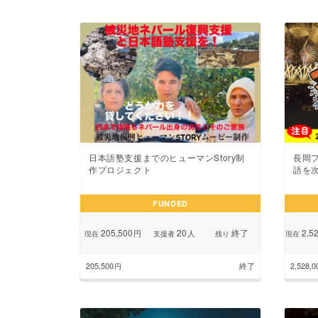
日本語塾支援までのヒューマンStory制
長岡
作プロジェクト
語を
FUNDED
205,500
20
終了
2,52
円
人
現在
支援者
残り
現在
205,500
終了
2,528,0
円