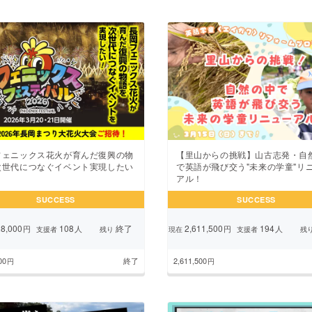
フェニックス花火が育んだ復興の物
【里山からの挑戦】山古志発・自
次世代につなぐイベント実現したい
で英語が飛び交う"未来の学童"リ
アル！
SUCCESS
SUCCESS
8,000
108
終了
2,611,500
194
円
人
円
人
支援者
残り
現在
支援者
残
00
終了
2,611,500
円
円