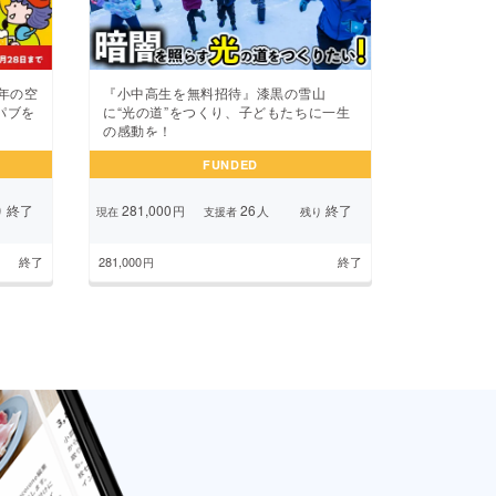
年の空
『小中高生を無料招待』漆黒の雪山
パブを
に“光の道”をつくり、子どもたちに一生
の感動を！
FUNDED
終了
281,000
26
終了
円
人
り
現在
支援者
残り
終了
281,000
終了
円
ージ