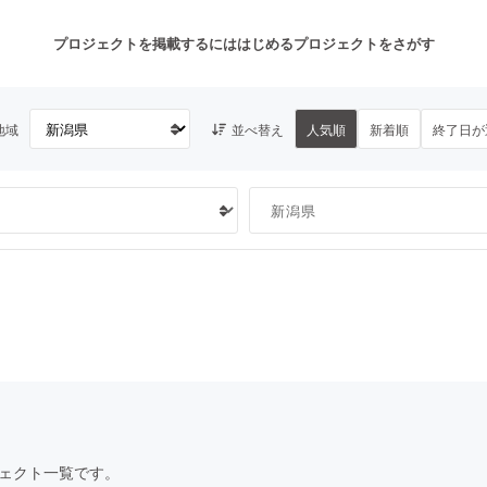
プロジェクトを掲載するには
はじめる
プロジェクトをさがす
地域
並べ替え
人気順
新着順
終了日が
注目のリターン
注目の新着プロジェクト
募集終了が近いプロジェクト
も
音楽
舞台・パフォーマンス
ゲーム・サービス開発
フード・飲食店
書籍・雑誌出版
アニメ・漫画
チャレンジ
ビューティー・ヘルスケ
ェクト一覧です。