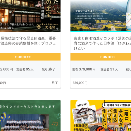
な屋根技法で守る歴史的遺産、重要
農家と白瀧酒造がコラボ！湯沢の
財渡邉邸の存続危機を救うプロジェ
育む酒米で作った日本酒「ゆざわ
けたい
SUCCESS
FUNDED
2,600
95
終了
379,000
31
円
人
円
人
支援者
残り
現在
支援者
残
00
終了
379,000
円
円