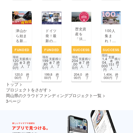
る。
アル in
岡山
歴史資
ドイツ
津山か
100人
産を
発！最
ら始ま
集ま
「活
新の身
る新し
れ！中
用」
体分析
い建築
村慎吾
「継
FUNDED
FUNDED
SUCCESS
SUCCESS
を通じ
の物語
が挑戦
承」新
現在
て、世
「津山
する
支援
現在
現在
現在
1,4
たな挑
支援
支援
支援
残り
残り
残り
残り
120
199
204
界で活
建築
「岡山
者
3
7
7
終
終
終
04,
終
者
者
者
戦! 津
,00
,80
,00
151
了
了
了
000
了
躍する
祭」を
神社の
人
人
人
0
0
0
円
円
円
人
山城・
円
アス
盛り上
鳥瞰
城下町
120,0
終
199,8
終
204,0
終
1,404,
終
リート
げた
図」〜
00
了
00
了
00
了
000
了
円
円
円
円
を舞台
を岡山
い！
100年
トップ
>
にした
から輩
後に残
「分散
プロジェクトをさがす
>
出した
そう岡
型ホテ
岡山県のクラウドファンディングプロジェクト一覧
>
い
山〜
ル」へ!
3ページ
前のページ
1
2
3
4
5
6
7
次のページ
...