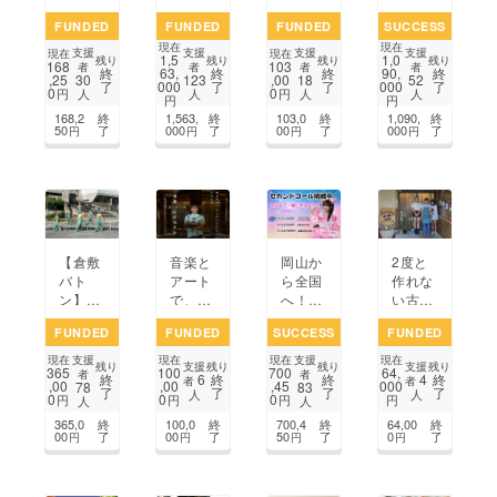
「狂犬
一仙の
がマー
町】引
FUNDED
FUNDED
FUNDED
SUCCESS
病ワク
元ス
チング
退競走
現在
現在
チン」
タッフ
全国大
馬に新
支援
支援
支援
支援
現在
現在
1,5
1,0
残り
残り
残り
残り
168
103
接種率
が岡山
会に出
たな未
者
者
者
者
終
63,
終
終
90,
終
,25
,00
30
123
18
52
了
000
了
了
000
了
10
市円山
場しま
来を！
0
0
円
円
人
人
人
人
円
円
0％！
に『中
す！
リト
168,2
終
1,563,
終
103,0
終
1,090,
終
元保護
華そば
レーニ
50
了
000
了
00
了
000
了
円
円
円
円
犬への
理仙』
ング支
提供プ
をオー
援プロ
ロジェ
プン！
ジェク
クト
ト
【倉敷
音楽と
岡山か
2度と
バト
アート
ら全国
作れな
ン】被
で、岡
へ！は
い古民
災乗り
山から
るにゃ
家を活
FUNDED
FUNDED
SUCCESS
FUNDED
越え全
世界、
ん新曲
かし地
国大会
世界か
応援プ
域の皆
支援
支援
現在
現在
現在
現在
支援
支援
残り
残り
残り
残り
365
100
700
64,
へ！6
ら日本
ロジェ
様の憩
者
者
6
4
終
終
終
終
者
者
,00
,00
,45
000
78
83
了
了
了
了
人の挑
をもう
クト！
いの場
人
人
0
0
0
円
円
円
円
人
人
戦にご
一度つ
所を作
365,0
終
100,0
終
700,4
終
64,00
終
支援お
なぐ。
りた
00
了
00
了
50
了
0
了
円
円
円
円
願いし
い！
ます！