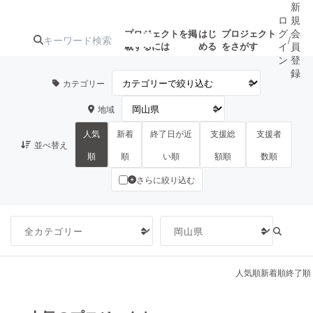
新
ロ
規
グ
会
プロジェクトを掲
はじ
プロジェクト
/
載するには
める
をさがす
イ
員
ン
登
録
カテゴリー
地域
人気のプロ
注目のリ
注目の新着プロ
募集終了が近いプ
もうすぐ公開
ジェクト
ターン
ジェクト
ロジェクト
されます
人気
新着
終了日が近
支援総
支援者
並べ替え
順
順
い順
額順
数順
さらに絞り込む
アート・写真
音楽
テクノロジー・ガジェット
ゲーム・サ
映像・映画
書籍・雑誌
人気順
新着順
終了順
ビジネス・起業
チャレンジ