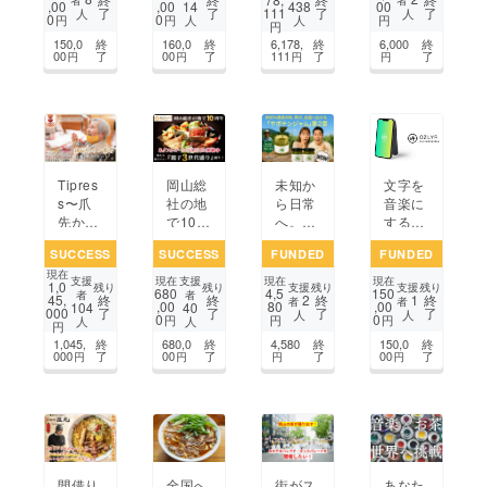
者
者
,00
,00
00
14
438
了
了
111
了
了
なたに
南区で
し、
挑戦！
人
人
0
0
円
円
円
人
人
円
美容革
南区民
アート
誰でも
150,0
終
160,0
終
6,178,
終
6,000
終
命を起
に一番
スペー
簡単に
00
了
00
了
111
了
了
円
円
円
円
こしま
愛され
ス油亀
省ス
す！
る焼肉
を存続
ペース
屋にし
させた
利用。
たい！
い！
Tipres
文字を
岡山総
未知か
s〜爪
音楽に
社の地
ら日常
先から
するア
で10周
へ。岡
感動
プリ
年！彩
山サボ
SUCCESS
SUCCESS
FUNDED
FUNDED
を〜岡
「OZL
食健美
テン
現在
山から
YR」
SHUの
ジャ
支援
支援
現在
現在
現在
1,0
支援
支援
残り
残り
残り
残り
680
4,5
150
【福祉
をたく
映える
ム、第
者
者
2
1
45,
終
終
終
終
者
者
,00
80
,00
104
40
000
了
了
了
了
ネイ
さんの
新メ
２章 C
人
人
0
0
円
円
円
人
人
円
ル】業
人に
ニュー
AMPFI
1,045,
終
680,0
終
4,580
終
150,0
終
界を盛
使って
『親子
REで
000
了
00
了
了
00
了
円
円
円
円
り上げ
ほし
3世代
始動！
たい！
い!!
盛り』
誕生！
間借り
全国へ
街がス
あなた