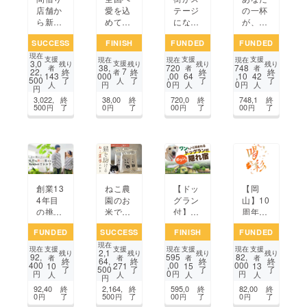
店舗か
愛を込
テージ
の一杯
ら新店
めて！
にな
が、世
舗立ち
笠岡
る！
界で響
SUCCESS
FINISH
FUNDED
FUNDED
上げ
ラーメ
「おか
くジャ
現在
へ！お
ンプロ
やまハ
ズにな
支援
支援
支援
現在
現在
現在
3,0
支援
残り
残り
残り
残り
38,
720
748
かやま
ジェク
レマ
る。｜
者
者
者
7
22,
終
終
終
終
者
000
,00
,10
143
64
42
500
了
了
了
了
味噌
ト
チ・ダ
JAZZ
人
0
0
円
円
円
人
人
人
円
ラーメ
ンスパ
＆ TEA
3,022,
終
38,00
終
720,0
終
748,1
終
ンで岡
レー
｜世界
500
了
0
了
00
了
00
了
円
円
円
円
山に味
ド」を
へ挑戦
噌ラー
開催し
メン革
た
命を！
い！！
創業13
ねこ農
【ドッ
【岡
4年目
園のお
グラン
山】10
の挑
米で保
付】ワ
周年
戦。普
護猫を
ンちゃ
biripel
FUNDED
SUCCESS
FINISH
FUNDED
通をこ
助けた
んと泊
Circle
現在
えてみ
い
まれ
Live #
支援
支援
支援
支援
現在
現在
現在
2,1
残り
残り
残り
残り
92,
595
82,
んなの
る！ポ
10 喝
者
者
者
者
終
64,
終
終
終
400
,00
000
10
271
15
13
了
500
了
了
了
定番に
ツンと
彩
0
円
円
円
人
人
人
人
円
なるT
隠れ宿
92,40
終
2,164,
終
595,0
終
82,00
終
シャツ
リ
0
了
500
了
00
了
0
了
円
円
円
円
を作
ニュー