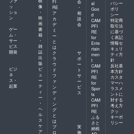
ファ
映
FI
会
バシー
al
ッ
像
RE
・
ポリ
Goo
ショ
・
ア
相
シー
d
ン
映
カ
談
特定商
CAM
画
デ
会
取引法
PFI
ゲー
書
ミ
に基づ
RE
ム・
籍
ー
く表記
for
サー
・
と
情報セ
Ente
ビス
雑
は
キュリ
rtain
開発
誌
ク
サ
ティ方
men
出
ラ
ポ
針
t
版
ウ
ー
反社基
CAM
ビジ
ビ
ド
ト
本方針
PFI
ネ
ュ
フ
サ
カスタ
RE
ス・
ー
ァ
ー
マーハ
for
起業
テ
ン
ビ
ラスメ
Spor
ィ
デ
ス
ントに
ts
ー
ィ
対する
CAM
・
ン
考え方
PFI
ヘ
グ
クッ
RE
ル
と
キーポ
ふる
ス
は
リシー
さと
ケ
プ
実
納税
ア
ロ
施