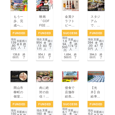
もう一
映画
金賞ク
スタジ
歩、完
「COF
ラフト
アム
成へ！
FEE B
ビール
で、野
鏡野町
REA
で猫を
外イベ
FUNDED
FUNDED
SUCCESS
FUNDED
「なご
K」国
助けた
ント
現在
み茶
内&海
い
で、お
支援
支援
支援
現在
現在
現在
1,6
支援
残り
残り
残り
残り
139
954
394
屋」再
外映画
好み焼
者
者
者
8
終
終
94,
終
終
者
,80
,13
,00
83
174
47
了
了
500
了
了
生プロ
祭挑戦
を！
人
0
1
0
円
円
円
人
人
人
円
ジェク
プロ
一休焼
139,8
終
954,1
終
1,694,
終
394,0
終
ト再
ジェク
をスタ
00
了
31
了
500
了
00
了
円
円
円
円
チャレ
ト
ジアム
ンジ！
フード
に！
岡山市
肉に絶
侵食で
【光
柳町の
対の自
店舗存
卉】自
個室サ
信！
続危
給率10
ロン！
『焼肉
機！築
0%目
FUNDED
FUNDED
SUCCESS
FUNDED
Arksal
ちど
140年
指す！
現在
on柳町
り』を
の店舗
新たな
支援
支援
現在
現在
現在
6,1
支援
支援
残り
残り
残り
残り
150
160
6,0
店であ
岡山市
を改築
農業の
者
者
8
2
終
終
78,
終
終