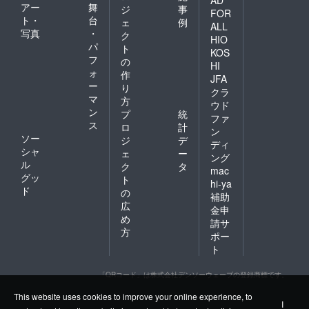
AD
アー
舞
ジ
事
FOR
ト・
台
ェ
例
ALL
写真
・
ク
HIO
パ
ト
KOS
フ
の
HI
ォ
作
JFA
ー
り
クラ
マ
方
ウド
ン
プ
統
ファ
ス
ロ
計
ン
ソー
ジ
デ
ディ
シャ
ェ
ー
ング
ル
ク
タ
mac
グッ
ト
hi-ya
ド
の
補助
広
金申
め
請サ
方
ポー
ト
「QRコード」は株式会社デンソーウェーブの登録商標です。
This website uses cookies to improve your online experience, to
I