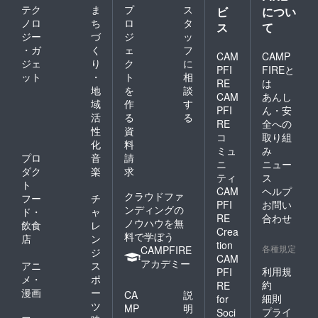
テク
ま
プ
ス
ビ
につい
ノロ
ち
ロ
タ
ス
て
ジー
づ
ジ
ッ
・ガ
く
ェ
フ
CAM
CAMP
ジェ
り
ク
に
PFI
FIREと
ット
・
ト
相
RE
は
地
を
談
CAM
あんし
域
作
す
PFI
ん・安
活
る
る
RE
全への
性
資
コ
取り組
化
料
ミュ
み
プロ
音
請
ニ
ニュー
ダク
楽
求
ティ
ス
ト
CAM
ヘルプ
クラウドファ
フー
チ
PFI
お問い
ンディングの
ド・
ャ
RE
合わせ
ノウハウを無
飲食
レ
Crea
料で学ぼう
店
ン
tion
各種規定
CAMPFIRE
ジ
CAM
アカデミー
アニ
ス
利用規
PFI
メ・
ポ
約
RE
漫画
ー
CA
説
細則
for
ツ
MP
明
プライ
Soci