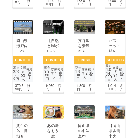
終
119,0
終
163,0
終
5,000
終
を多く
ト
0
円
了
00
了
00
了
了
円
円
円
の人に
広めた
い！
岡山県
【自然
方谷駅
バス
瀬戸内
と脚が
を活気
ケット
市の絶
出る感
あふれ
特化ス
景新ス
覚をサ
る学び
ポーツ
FUNDED
FUNDED
FINISH
SUCCESS
ポッ
ポー
の拠点
バーを
現在
ト！
ト】独
に！図
あなた
支援
支援
現在
現在
現在
1,0
支援
支援
残り
残り
残り
残り
370
9,9
1,8
『牛窓
自の二
書館兼
と造っ
者
者
1
2
終
終
終
14,
終
者
者
,75
80
00
53
94
了
了
了
000
了
テレ
層構造
ホテル
ていき
人
人
0
円
円
円
人
人
円
モー
を搭載
開設
た
370,7
終
9,980
終
1,800
終
1,014,
終
ク』に
した機
い！！
50
了
了
了
000
了
円
円
円
円
カフェ
能性タ
シア
イツ／
ターを
スパッ
作りた
ツ
い！
共生の
あの味
岡山県
【岡山
為に目
をもう
の中学
県吉備
指せ
一度！
生21名
中央