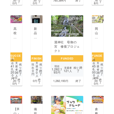
,00
,50
760,384
終了
,16
円
了
了
了
開
0
0
8
円
円
円
挑
と
催
戦！
も
す
物
ち
る
価
も
『瀬
高
ち
戸
で
麺
岡
高
新
内
も
の
山
校
品
ひ
安
隠
県
生
種
か
心
れ
真
と
高
り
瀧神社 母御の
な
家
庭
地
糖
の
宮 修復プロジェ
ス
風
市
域
度
オー
クト
イー
油
で
企
ビ
ケ
SUCCE
FUNDE
ツ
そ
栽
SS
FINISH
FUNDED
D
業
ワ2
ス
を
ば
現
現
培
の
品
支
支
支
ト
在
在
気
専
残
現
残
残
41
45
援
援
現在
援
し
終
コ
種
ラ』
支援者
残り
り
在
り
り
軽
門
1,282,1
0,
6,
者
者
者
121
了
終
0
終
終
人
た
ラ
の
を
93
20
00
36
0
円
38
に
店
了
了
了
円
0
0
人
人
人
本
ボ
普
盛
届
『縁〜
410
456
円
円
終
終
終
当
商
及
り
,20
0
1,282,193
終了
,00
円
円
け
よ
了
了
了
0
0
円
円
に
品
上
た
す
美
を
げ
い！
が〜』！
味
全
た
し
国
い！
い
に
シャ
届
【岡
備
倉
イ
け、
山・
前
敷