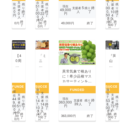
支
在
語
本
ニ
支
支
在
食
1,
現
残
残
残
援
51
援
援
現在
5
終
学・
当
ム
00
支援者
残り
在
り
り
り
者
べ
49,000
2,
者
者
了
0
終
終
0,
終
人
10
美
に
バ
00
0
22
円
て
了
了
50
了
4
円
0
人
人
容・
美
ルー
1,0
0
人
ほ
512
円
終
終
00,
終
円
仮
味
ン
0
,00
49,000
終了
円
円
し
了
了
500
了
0
円
眠
し
パ
円
い！
も
い
ン
で
猪
ツ
き
肉
る
を
深
使っ
【4
「ミ
『岡
夜
た
0周
ニ
山
の
絶
年
ね
芸
居
品
玉
こ
術
異常気象で種あり
場
猪
野
食
交
に！希少品種マス
所
ガ
リ
パ
流2
カサーティンを訳
づ
リ
ト
ン」
02
あり大特価で岡山
FUNDE
SUCCE
SUCCE
く
ぺ
D
SS
FUNDED
SS
ル
で
5』
現
現
から届けます！
現
り」
バー
支
在
在
シ
保
を
支
支
在
1,
7,
ガー
残
残
残
援
44
援
現在
援
終
ニ
護
盛
14
53
支援者
残り
り
り
り
者
を
363,000
9,
者
者
39
了
終
7,
終
8,
終
14
人
ア】
猫
り
00
51
円
72
全
了
10
了
00
了
3
0
人
人
感
を
上
1,1
7,5
0
0
人
国
449
円
終
47,
終
38,
終
円
円
謝
助
げ
,00
363,000
終了
円
に
了
100
了
000
了
0
円
と
け
た
円
円
広
飛
た
い！
め
躍！
い！
街