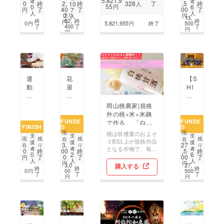
5,821,9
者
者
328
了
0
終
2,
終
,5
終
10
人
ね
山
岡
55
0
円
6
了
40
了
00
了
7
円
人
人
な
玉
山
2,0
0
円
人
13,
終
52,
終
終
円
く！
野
産
0
5,821,955
終了
500
円
円
了
400
了
了
円
田
で
減
円
舎
笑
農
の
顔
薬
トー
を
フェ
タ
支
ア
ル
え
ト
運
花
【S
ビュー
る
レー
動
屋
HI
ティー
場
ド
療
＆
NY
サ
所
ラ
法
カ
瀬
岡山桃農家|規格
ロ
へ
イ
で
フェ
戸
外の桃×米×米麹
ン
ス
慢
87c
内V
FUNDE
FUNDE
で作る、 「白桃
建
「青
FINISH
D
D
性
afe
BC
甘酒」再挑戦！！
設
春
現
現
桃は収穫量のおよそ
支
支
支
疼
の
男
現
残
残
残
在
在
計
米」
３割以上が規格外品
援
援
援
3,
27
在
り
り
り
痛
快
子】
となる作物で、毎年
者
者
者
画
の
0
終
00
終
,5
終
0
2
6
や
適
3月
大量の桃が廃棄され
了
0
了
00
了
円
開
人
人
人
円
円
重
空
に
ます。少し傷があっ
3,0
27,
購入する
発
終
終
終
0
00
500
たり、打ち身があっ
円
症
間
は
了
了
了
＆
円
円
たり、変形だった
状
リ
そ
販
り。味は変わらいな
の
ニュー
れ
売！！
のに、見た目が悪い
方
ア
ぞ
だけで、廃棄される
へ
ル
れ
桃を何とか活用でき
向
プ
の
ないかと考え、九州
け
ロ
道
は大分県の老舗酒蔵