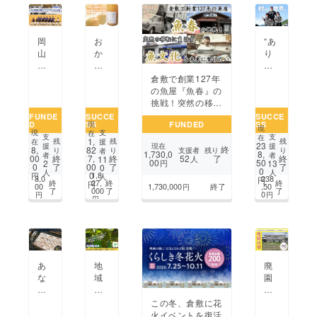
た
記
歩
い
念
き
品
と
岡
お
“あ
＆
と
山
か
り
グ
も
か
や
が
ラ
に
ら
ま
と
倉敷で創業127年
ウ
無
全
発
う”を
の魚屋『魚春』の
ン
料
国
の
世
挑戦！突然の移転
ド
で
へ！
「清
界
に負けず魚文化を
FUNDE
SUCCE
SUCCE
拡
楽
D
SS
FUNDED
SS
第2
水
で
現
未来に繋げたい
現
充
し
支
現
在
8回
白
証
支
支
在
1,
プ
む
残
残
残
援
在
23
援
現在
援
終
全
桃1
明
8,
82
支援者
残り
り
り
り
者
ロ
国
1,730,0
8,
者
者
52
了
00
終
7,
終
終
11
人
国
0
す
00
50
2
円
13
ジェ
際
0
了
00
了
了
0
0
人
人
ヤ
0%
る！
1,8
0
円
人
ク
現
8,0
238
円
終
27,
終
終
円
ン
ス
前
00
1,730,000
終了
,50
円
ト
代
了
000
了
了
0
円
円
グ
パー
回
円
美
ク
ク
支
術
ラ
リ
援
展
ブ
ン
の
バ
グ
続
レー
ワ
き
あ
地
廃
ボー
イ
の
な
域
園
ル
ン」
物
た
再
再
大
を
語
の“想
生！
生
この冬、倉敷に花
会
全
い”を
岡
で
火イベントを復活