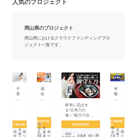
人気のプロジェクト
まちづくり・地域活性化
岡山県のプロジェクト
CAMPFIRE for Social Good
CAMPFIRE Creation
岡山県におけるクラウドファンディングプロ
CAMPFIREふるさと納税
machi-ya
コミュニティ
ジェクト一覧です。
子
福
米
育
祉
騒
て
美
動
中
容
に
財布に忍ばせ
の
室
高
る“日本刀の
マ
を
校
魂！”鍛刀で出た
マ
オー
生
玉鋼の結晶を蘇ら
SUCCE
FUNDE
FINISH
SS
SUCCESS
D
も
プ
が
現
せた小さなお守り
支
現
在
気
ン！
挑
支
支
刀｜一振
2,
現
残
残
残
援
在
援
現在
援
終
兼
岡
む！
05
13
支援者
残り
在
り
り
り
者