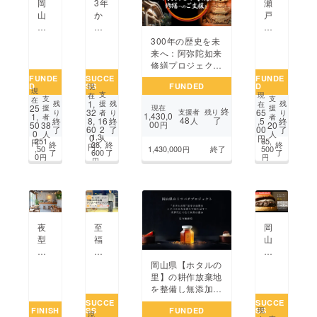
岡
3年
瀬
と共同で白桃甘酒の
た
ジェ
へ。
山
か
戸
商品化に成功。自慢
整
ク
最
県・
け
内
の甘酒を全国の皆様
体
ト
後
鏡
た
ト
300年の歴史を未
に届けたい。
サー
に
野
シャ
ロ
来へ：阿弥陀如来
ビ
目
町
イ
ピ
修繕プロジェク
ス
指
上
ン
カ
ト！
FUNDE
SUCCE
FUNDE
を
す
齋
D
SS
FUNDED
D
マ
～
現
現
提
は
支
現
在
原
ス
た
支
支
在
1,
残
残
残
援
在
供
全
25
援
現在
援
の
終
カッ
ま
32
65
支援者
残り
り
り
り
者
1,430,0
1,
者
者
し
国
48
了
終
8,
終
,5
終
16
人
「な
ト
の
00
50
38
円
20
了
60
了
00
了
2
た
大
0
人
人
ご
が
渋
1,3
0
円
人
251
65,
円
い
会
終
28,
終
終
円
み
初
川
,50
1,430,000
終了
500
円
了
600
了
了
出
0
円
円
茶
収
海
円
場
屋」
穫！
岸
を、
訳
音
もっ
あ
楽
と
り
祭2
人
マ
02
夜
岡
至
が
ス
5～
型
山
福
集
カッ
に
新
の
え
ト
優
見
は
岡山県【ホタルの
る
を
し
の
き
里】の耕作放棄地
場
み
い
新
心
を整備し無添加・
所
ん
街
名
地
天然の国産ハチミ
SUCCE
SUCCE
に。
な
FINISH
SS
FUNDED
SS
へ。
物！
デ
現
ツを届けたい
に
現