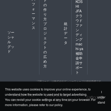
ト
KOS
フ
の
HI
ォ
作
JFA
ー
り
クラ
マ
方
ウド
ン
プ
統
ファ
ス
ロ
計
ン
ソー
ジ
デ
ディ
シャ
ェ
ー
ング
ル
ク
タ
mac
グッ
ト
hi-ya
ド
の
補助
広
金申
め
請サ
方
ポー
ト
「QRコード」は株式会社デンソーウェーブの登録商標です。
This website uses cookies to improve your online experience, to
I
understand how the website is used and to target advertising.
© CAMPFIRE,
会社概
採用情
パートナー
under
You can revisit your cookie settings at any time on your browser. For
Inc.
要
報
募集
stand
more information, please refer to
our policy
.