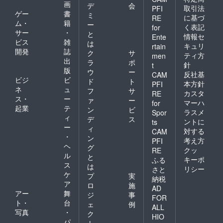
画
デ
会
取引法
PFI
ゲー
書
ミ
に基づ
RE
ム・
籍
ー
く表記
for
サー
・
と
情報セ
Ente
ビス
雑
は
キュリ
rtain
開発
誌
ク
サ
ティ方
men
出
ラ
ポ
針
t
版
ウ
ー
反社基
CAM
ビジ
ビ
ド
ト
本方針
PFI
ネ
ュ
フ
サ
カスタ
RE
ス・
ー
ァ
ー
マーハ
for
起業
テ
ン
ビ
ラスメ
Spor
ィ
デ
ス
ントに
ts
ー
ィ
対する
CAM
・
ン
考え方
PFI
ヘ
グ
クッ
RE
ル
と
キーポ
ふる
ス
は
リシー
さと
ケ
プ
実
納税
ア
ロ
施
AD
アー
舞
ジ
事
FOR
ト・
台
ェ
例
ALL
写真
・
ク
HIO
パ