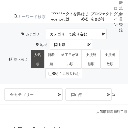
新
ロ
規
グ
会
プロジェクトを掲
はじ
プロジェクト
/
載するには
める
をさがす
イ
員
ン
登
録
カテゴリー
地域
人気のプロ
注目のリ
注目の新着プロ
募集終了が近いプ
もうすぐ公開
ジェクト
ターン
ジェクト
ロジェクト
されます
人気
新着
終了日が近
支援総
支援者
並べ替え
順
順
い順
額順
数順
さらに絞り込む
アート・写真
音楽
テクノロジー・ガジェット
ゲーム・サ
映像・映画
書籍・雑誌
人気順
新着順
終了順
ビジネス・起業
チャレンジ