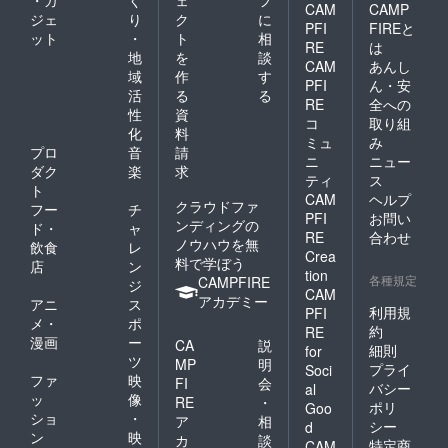
・ガ
く
ェ
フ
CAM
CAMP
ジェ
り
ク
に
PFI
FIREと
ット
・
ト
相
RE
は
地
を
談
CAM
あんし
域
作
す
PFI
ん・安
活
る
る
RE
全への
性
資
コ
取り組
化
料
ミュ
み
プロ
音
請
ニ
ニュー
ダク
楽
求
ティ
ス
ト
CAM
ヘルプ
クラウドファ
フー
チ
PFI
お問い
ンディングの
ド・
ャ
RE
合わせ
ノウハウを無
飲食
レ
Crea
料で学ぼう
店
ン
tion
各種規定
CAMPFIRE
ジ
CAM
アカデミー
アニ
ス
利用規
PFI
メ・
ポ
約
RE
漫画
ー
CA
説
細則
for
ツ
MP
明
プライ
Soci
ファ
映
FI
会
バシー
al
ッ
像
RE
・
ポリ
Goo
ショ
・
ア
相
シー
d
ン
映
カ
談
特定商
CAM