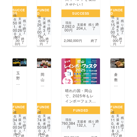
支
国、
形
山
こ
させたい！
援
そ
に。
で
ど
SUCCE
FUNDE
FUNDE
プ
し
SS
D
SUCCESS
D
世
ぶ
も
ロ
て
現
現
現
界
ど
達
支
支
支
在
ジェ
世
残
残
残
在
在
50
援
援
現在
援
終
に
う
に
26
15
支援者
残り
り
り
り
ク
界
2,092,0
1,
者
者
者
204
了
終
,0
終
,0
終
人
ひ
祭
体
00
00
26
3
円
5
ト！
へ！
了
00
了
00
了
0
人
人
人
と
り
験
円
円
501
26,
15,
円
終
終
終
つ
を
を！
,00
000
2,092,000
終了
000
円
了
了
了
0
円
円
円
だ
成
「玉
け
功
野
の
さ
後
オー
せ
閑E
ダー
た
NN
メ
い！！
IC
玉
岡
倉
イ
H
野
山
敷
ド
I」
の
市
美
ジュ
初
瀬
中
観
晴れの国・岡山
エ
開
戸
区
地
で、2025年もレ
リー
催
内
の
区
インボーフェス
を
プ
マ
ケー
周
タ・パレードを開
FUNDE
FUNDE
FUNDE
岡
ロ
リ
キ
D
D
FUNDED
D
辺！
催したい！
山
ジェ
現
現
現
ン
屋
秘
支
支
支
在
在
在
か
ク
残
残
残
ホ
34
74
11
援
援
現在
援
ジャ
終
伝
支援者
残り
り
り
り
ら
ト！
760,384
3,
6,
0,
者
者
者
テ
132
了
終
終
終
人
ン
の
00
50
16
34
58
円
11
了
了
了
ル
0
0
8
人
人
人
ティ
タ
343
746
110
円
円
円
で
終
終
終
の
レ