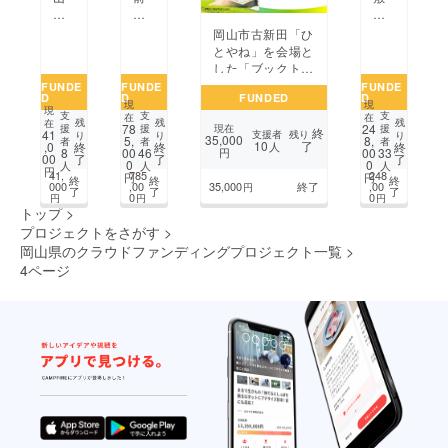
ン
食
総
焼
か
マ
文
社
作
ら
岡山市古新田「ひ
ス
化
発】
家
全
とやね」を会場と
カッ
を
常
が
国
した「ブックト
ト
守
盤
建
へ！
レード」の開催を
FUNDE
FUNDE
FUNDE
を
り
D
D
FUNDED
D
ク
て
小
応援して欲しい！
全
地
現
現
現
ラ
る
学
支
支
支
在
在
国
域
残
残
残
在
78
24
援
援
現在
援
終
ブ
真
生
41
支援者
残り
り
り
り
の
産
35,000
5,
8,
者
者
者
10
了
,0
終
終
終
人
少
言
バ
00
00
8
46
円
33
食
業
00
了
了
了
0
0
人
人
人
年
宗
レー
円
卓
を
41,
785
248
円
円
終
終
終
野
の
ボー
000
,00
35,000
終了
,00
円
に
盛
了
了
了
0
0
円
円
円
球
お
ル
届
り
トップ
>
史
寺
男
け
上
プロジェクトをさがす
>
上
プ
子
た
げ
岡山県のクラウドファンディングプロジェクト一覧
>
初
ロ
チー
い！
た
4ページ
全
ジェ
ム
い！
国
ク
応
大
ト
援
会
プ
前のページ
1
2
3
4
5
6
7
8
へ“夢
ロ
の
ジェ
次のページ
...
一
ク
球”応
ト
援
プ
ロ