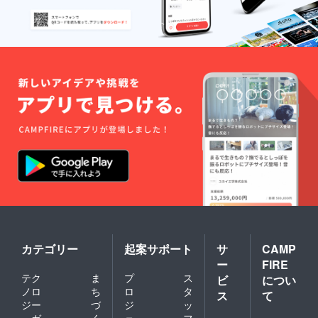
ジェ
ク
ト
カテゴリー
起案サポート
サ
CAMP
ー
FIRE
テク
ま
プ
ス
ビ
につい
ノロ
ち
ロ
タ
ス
て
ジー
づ
ジ
ッ