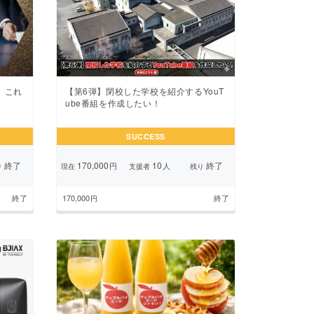
。これ
【第6弾】閉校した学校を紹介するYouT
ube番組を作成したい！
SUCCESS
終了
170,000
10
終了
円
人
り
現在
支援者
残り
終了
170,000
終了
円