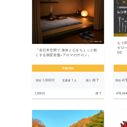
もう
ゼロ
『非日常空間で 身体と心をちょっと軽
G2
くする個室岩盤×アロマのサロン』
FINISH
1,000
1
終了
478
円
人
現在
支援者
残り
現在
1,000
終了
478,344
円