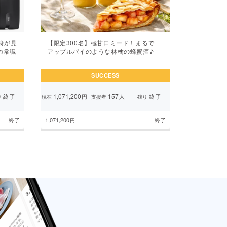
身が見
【限定300名】極甘口ミード！まるで
の常識
アップルパイのような林檎の蜂蜜酒♪
SUCCESS
終了
1,071,200
157
終了
円
人
り
現在
支援者
残り
終了
1,071,200
終了
円
ページ