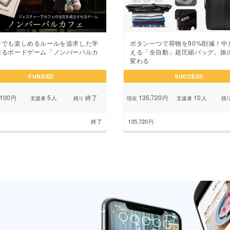
者でも楽しめるルールを追求した学
ボタン一つで荷物を90%削減！中
作るボードゲーム「ノンバーバルカ
える「全自動」超圧縮バッグ。旅
」
変わる
FUNDED
SUCCESS
100
5
終了
135,720
10
円
人
円
人
支援者
残り
現在
支援者
残
終了
135,720
円
ページ
2
3
4
5
6
7
8
9
10
次の
...
...