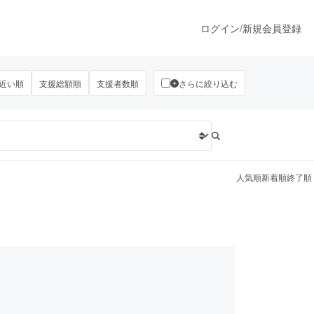
ログイン
/
新規会員登録
近い順
支援総額順
支援者数順
さらに絞り込む
うすぐ公開されます
プロダクト
人気順
新着順
終了順
ファッション
スポーツ
ア
ソーシャルグッド