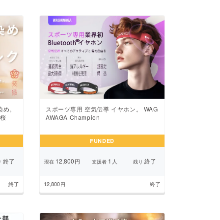
スポーツ専用 空気伝導 イヤホン。 WAG
染め。
AWAGA Champion
「桜
FUNDED
終了
12,800
1
終了
円
人
り
現在
支援者
残り
終了
12,800
終了
円