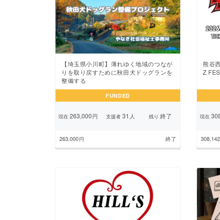
【埼玉県小川町】薄れゆく地域のつなが
熊谷
りを取り戻すために秋田犬ドッグランを
Z F
整備する
FUNDED
263,000
31
終了
308
円
人
現在
支援者
残り
現在
263,000
終了
308,142
円