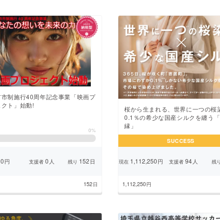
市市制施行40周年記念事業「映画プ
クト」始動!
桜から生まれる、世界に一つの桜
0.1％の希少な国産シルクを纏う
縁」
0%
SUCCESS
0
0
152
1,112,250
94
円
人
日
円
人
支援者
残り
現在
支援者
残
152
1,112,250
日
円