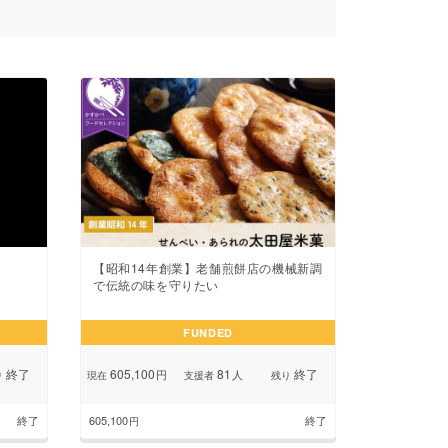
【昭和14年創業】老舗煎餅店の機械新調
で伝統の味を守りたい
FUNDED
終了
605,100
81
終了
円
人
り
現在
支援者
残り
終了
605,100
終了
円