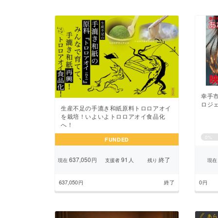
幸手
ロジェ
生産不足の手漉き和紙原料トロロアオイ
を栽培！いよいよトロロアオイ食品化
へ！
0
%
FUNDED
637,050
91
終了
円
人
現在
支援者
残り
現在
637,050
終了
0
円
円