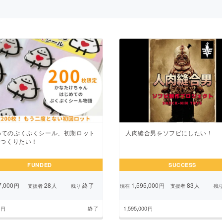
CAMPFIRE for Social Good
CAMPFIRE Creation
CAMPFIREふるさと納税
machi-ya
コミュニティ
めてのぷくぷくシール、初期ロット
人肉縫合男をソフビにしたい！
枚つくりたい！
FUNDED
SUCCESS
,000
28
終了
1,595,000
83
円
人
円
人
支援者
残り
現在
支援者
残
終了
1,595,000
円
円