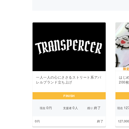
まちづくり・地域活性化
一人一人の心にささるストリート系アパ
はじ
レルブランド立ち上げ
200
FINISH
0
0
終了
127
円
人
現在
支援者
残り
現在
0
終了
127,000
円