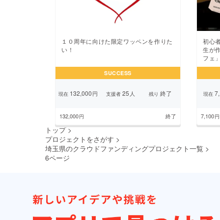
１０周年に向けた限定ワッペンを作りた
初心
い！
生が
フェ
SUCCESS
132,000
25
終了
7,
円
人
現在
支援者
残り
現在
132,000
終了
7,100
円
円
トップ
>
プロジェクトをさがす
>
埼玉県のクラウドファンディングプロジェクト一覧
>
6ページ
前の