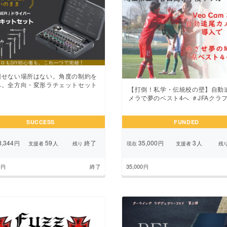
回せない場所はない。角度の制約を
へ。全方向・変形ラチェットセット
【打倒！私学・伝統校の壁】自動
メラで夢のベスト4へ ＃JFAクラ
SUCCESS
FUNDED
,344
59
終了
35,000
3
円
人
円
人
支援者
残り
現在
支援者
残
終了
35,000
円
円