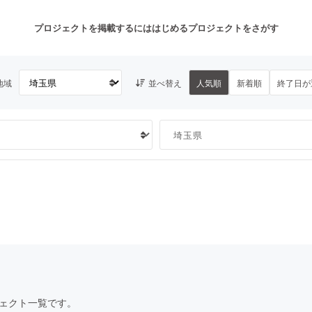
プロジェクトを掲載するには
はじめる
プロジェクトをさがす
地域
並べ替え
人気順
新着順
終了日が
注目のリターン
注目の新着プロジェクト
募集終了が近いプロジェクト
も
音楽
舞台・パフォーマンス
ゲーム・サービス開発
フード・飲食店
書籍・雑誌出版
アニメ・漫画
チャレンジ
ビューティー・ヘルスケ
ェクト一覧です。