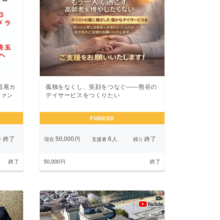
追尾カ
孤独をなくし、笑顔をつなぐ――熊谷の
ファン
デイサービスをつくりたい
FUNDED
終了
50,000
6
終了
円
人
り
現在
支援者
残り
終了
50,000
終了
円