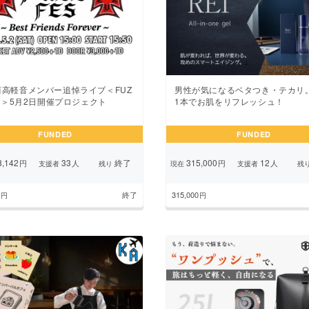
西高軽音メンバー追悼ライブ＜FUZ
男性が気になるベタつき・テカリ
ES＞5月2日開催プロジェクト
1本でお肌をリフレッシュ！
FUNDED
FUNDED
,142
33
終了
315,000
12
円
人
円
人
支援者
残り
現在
支援者
残
終了
315,000
円
円