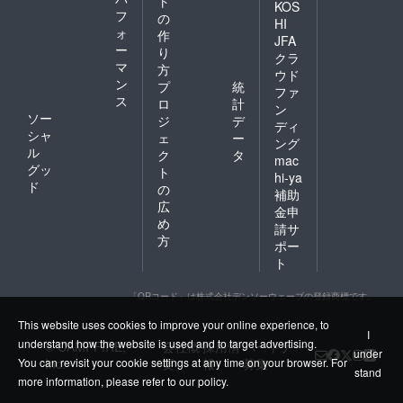
ト
KOS
フ
の
HI
ォ
作
JFA
ー
り
クラ
マ
方
ウド
ン
プ
統
ファ
ス
ロ
計
ン
ソー
ジ
デ
ディ
シャ
ェ
ー
ング
ル
ク
タ
mac
グッ
ト
hi-ya
ド
の
補助
広
金申
め
請サ
方
ポー
ト
「QRコード」は株式会社デンソーウェーブの登録商標です。
This website uses cookies to improve your online experience, to
I
understand how the website is used and to target advertising.
© CAMPFIRE,
会社概
採用情
パートナー
under
Inc.
要
報
募集
You can revisit your cookie settings at any time on your browser. For
stand
more information, please refer to
our policy
.