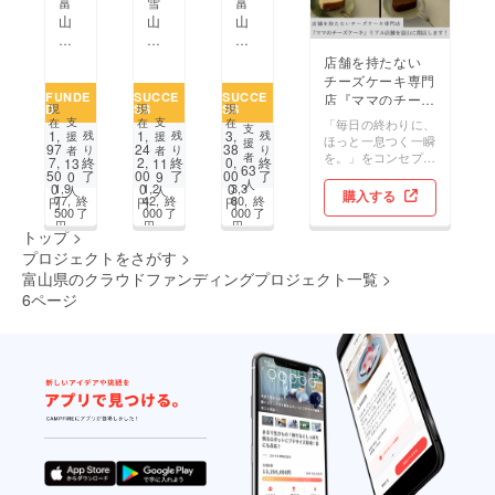
富
雪
富
イ
と
家
山
山
山
ベ
合
をc
県
で
を
ン
わ
afe
高
冬
「く
店舗を持たない
ト
せ
&B
岡
キャ
す
チーズケーキ専門
開
て
AR
市
ン
り
FUNDE
SUCCE
SUCCE
店『ママのチーズ
催！
ウィ
に
D
SS
SS
現
現
現
の
プ
の
ケーキ』リアル店
ル
大
支
支
「毎日の終わりに、
在
在
在
支
イ
★
シ
1,
1,
3,
舗を開店します！
残
残
残
援
援
ス
変
ほっと一息つく一瞬
援
97
24
38
り
り
り
者
者
ベ
今
リ
を。」をコンセプト
者
抗
身！！
7,
終
2,
終
0,
終
13
11
63
ン
シー
コ
としたチーズケーキ
50
了
00
了
00
了
0
9
菌
人
1,9
1,2
3,3
0
0
0
ト
ズ
ン
人
人
とガトーショコラ専
購入する
カ
77,
終
42,
終
80,
終
円
円
円
門店で、毎日頑張る
ホー
ン
バ
500
了
000
了
000
了
バー
ママへ、日々のつか
円
円
円
ル、
は
レー」
トップ
>
れを癒せるように、
ク
テ
に！
プロジェクトをさがす
>
ほっと一息ついて自
ロー
ン
産
分へのご褒美として
富山県のクラウドファンディングプロジェクト一覧
>
バー
ト
学
ぴったりなチーズ
6ページ
ホー
サ
官
ケーキです。お子様
ル
ウ
の
と一緒に食べて自然
と笑顔になれるよう
存
ナ
力
な優しい甘さに仕上
続
で
を
前のページ
2
3
4
5
6
7
次のページ
...
げております。
支
宇
結
援
奈
集
プ
月
し
ロ
温
グ
ジェ
泉
ロー
ク
を
バ
ト
盛
ル