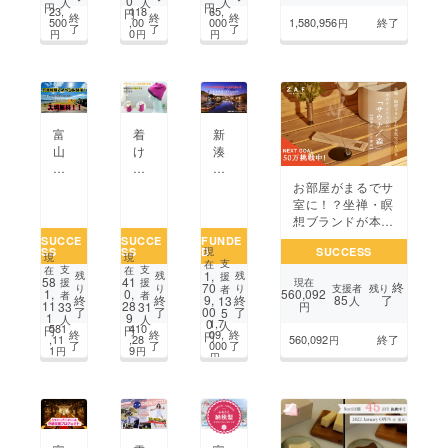
0
人
人
人
ジェ
楽
供
円
円
を
つ
23,
118
65,
円
終
終
終
ク
室
し
500
,00
000
1,580,956
終了
円
ご
な
了
了
了
0
円
円
円
ト！
を
た
用
ぎ
鬱
造
い
意
た
か
り
し
い！
ら
た
ま
の
い！】
し
再
富
た。
富
着
新
出
山
山
け
湊
発！
県
県
て
内
農
に
万
る
川
お部屋がまるでサ
業
誰
葉
だ
周
室に！？坐禅・瞑
で
も
埠
け
辺
想ブランドが本気
や
が
頭
で
の
で作った"サウ
SUCCE
SUCCE
FUNDE
り
音
SS
SS
D
SUCCESS
で
除
空
現
ナ”のお線香
が
楽
現
現
支
在
令
電
き
支
支
在
在
い
を
1,
残
残
残
援
58
41
援
援
現在
終
和4
あっ
家
70
支援者
残り
り
り
り
者
を
楽
560,092
1,
0,
者
者
85
了
終
終
9,
終
13
人
年6
た
を
11
28
33
31
円
提
し
了
了
00
了
5
1
9
人
人
月1
か
資
1,7
0
人
供
め
581
410
円
円
終
終
09,
終
円
2日
ビー
源
,11
,28
560,092
終了
円
し
る
了
了
000
了
1
9
円
円
入
ニー
に！
円
た
空
場
ウォー
地
い！
間
無
マー、
元
を!
料
マ
の
野
ス
古
外
ク
民