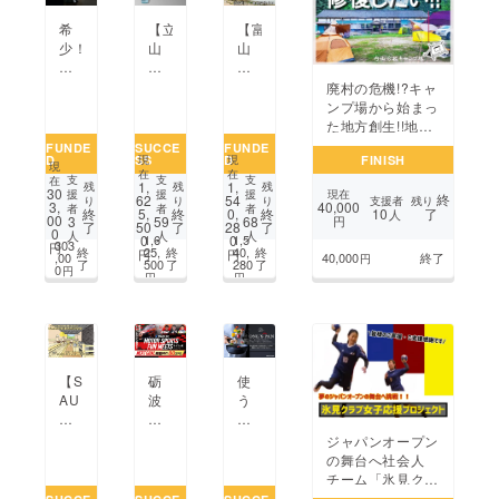
た
と
市
で
い
希
【富
【立
あ
の
オ
少！
山
山
な
古
ン
美
県・
酒
た
民
ラ
し
射
造
廃村の危機!?キャ
の
家
イ
い
水
史
ンプ場から始まっ
大
を
ン
本
市】
上
た地方創生!!地元
事
バ
外
物
創
初
内山に活気を取り
FUNDE
SUCCE
FUNDE
な
リ
語
D
SS
D
FINISH
の
業1
の
現
現
戻す!!
人
ア
現
ス
在
在
漆
00
古
支
支
支
在
を
フ
1,
1,
クー
残
残
残
30
援
援
援
現在
終
器
年
酒！】
62
54
支援者
残り
り
り
り
つ
リー
ル
40,000
3,
者
者
者
10
了
終
5,
終
0,
終
人
を
以
無
00
3
59
68
円
な
宿
を
了
50
了
28
了
0
人
人
人
海
上
濾
1,6
1,5
0
0
ぎ
と
開
303
円
終
25,
終
40,
終
円
円
外
の
過
,00
40,000
終了
円
ま
し
き
了
500
了
280
了
0
円
に
銭
大
円
円
す！
て
た
紹
湯
吟
再
い！
介
を
醸
生！
し
再
愛
た
活
山3
い。
用
年
【S
砺
使
し
古
AU
波
う
た
酒
NA
の
た
い
を
CN
地
び
ジャパンオープン
限
O
で
に
の舞台へ︎社会人
定
C】
初
好
チーム「氷見クラ
販
富
の
き
ブ」応援★プロ