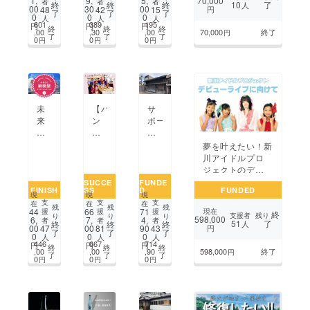
70,000
1,
9,
5,
者
者
者
10
了
終
終
終
人
で！
道
を
00
30
00
48
42
15
円
了
了
了
0
0
0
人
人
人
富
を
通
601
389
195
円
円
円
終
終
終
山
≫
し
,00
,30
,00
70,000
終了
円
了
了
了
0
0
0
円
円
円
の
南
て
海
米
地
の
留
域
幸
学
と
を
U1
伝
楽
2セ
統
【パ
サ
未
し
レ
工
ン
ポー
来
め
ク
芸
の
ター
に
る
ショ
を
輪
募
つ
夢を叶えたい！新
お
ン&
もっ
プ
集：
な
川アイドルプロ
取
キャ
と
ロ
日
ぐ
ジェクトのデ
り
ン
盛
ジェ
本
世
ビューライブへの
SUCCE
FUNDE
寄
プ
り
FINISH
SS
D
FUNDED
ク
の
界
ご支援お願いしま
せ
を
現
現
現
上
ト】
ベ
と
支
支
支
す！
在
在
在
グ
開
げ
残
残
残
44
66
71
援
援
援
現在
終
ふっ
ニ
の
支援者
残り
り
り
り
ル
催
た
598,000
6,
7,
4,
者
者
者
51
了
終
終
終
人
く
ス
絆
00
00
90
47
81
43
円
メ
し
い！
了
了
了
0
0
0
人
人
人
ら
と
を
を
た
446
667
714
円
円
円
終
終
終
パ
呼
目
,00
,00
,90
598,000
終了
円
全
い！
了
了
了
0
0
0
円
円
円
ン
ば
指
国
で
れ
し
に
あ
る
て。
届
な
射
富
け
た
水
山