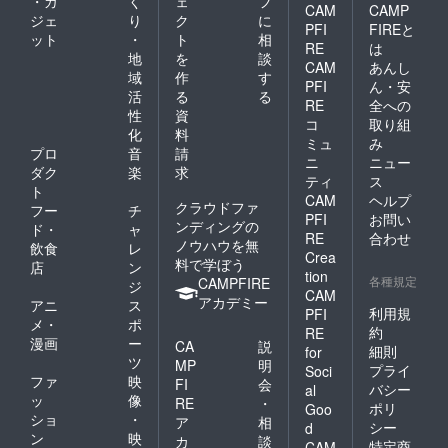
・ガ
く
ェ
フ
CAM
CAMP
ジェ
り
ク
に
PFI
FIREと
ット
・
ト
相
RE
は
地
を
談
CAM
あんし
域
作
す
PFI
ん・安
活
る
る
RE
全への
性
資
コ
取り組
化
料
ミュ
み
プロ
音
請
ニ
ニュー
ダク
楽
求
ティ
ス
ト
CAM
ヘルプ
クラウドファ
フー
チ
PFI
お問い
ンディングの
ド・
ャ
RE
合わせ
ノウハウを無
飲食
レ
Crea
料で学ぼう
店
ン
tion
各種規定
CAMPFIRE
ジ
CAM
アカデミー
アニ
ス
利用規
PFI
メ・
ポ
約
RE
漫画
ー
CA
説
細則
for
ツ
MP
明
プライ
Soci
ファ
映
FI
会
バシー
al
ッ
像
RE
・
ポリ
Goo
ショ
・
ア
相
シー
d
ン
映
カ
談
特定商
CAM