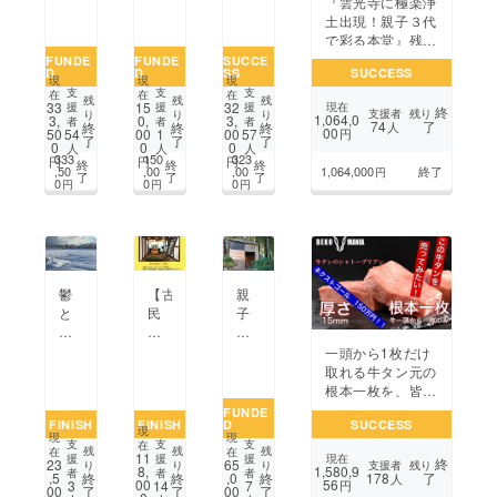
『雲光寺に極楽浄
へ
作
ち
ン
曲
土出現！親子３代
繋
り
が
ズ
「ロ
で彩る本堂』残り
ぐ、
た
作っ
脱
ザ
の天井画を完成さ
FUNDE
FUNDE
SUCCE
梅
い！
D
D
SS
SUCCESS
た
毛
リ
せたい
シ
現
現
現
短
を
オ・
支
支
支
在
在
在
ロッ
残
残
残
33
15
32
援
援
援
現在
終
編
支
ソ
支援者
残り
り
り
り
プ
1,064,0
3,
0,
3,
者
者
者
74
了
終
終
終
人
映
援
ナ
00
50
00
00
54
1
57
円
手
了
了
了
0
0
0
人
人
人
画
し
タ」
作
333
150
323
円
円
円
終
終
終
「高
て
全
,50
,00
,00
1,064,000
終了
円
り
了
了
了
0
0
0
円
円
円
岡
下
曲
キッ
事
さ
を
ト
件」
る
富
ー
方
山
上
へ
で
映
本
演
鬱
【古
親
を
気
奏
と
民
子
成
で
し
共
家
に
功
感
た
に
の
自
一頭から1枚だけ
さ
謝
い！
歩
蔵
然
取れる牛タン元の
せ
を
そ
む
を
体
根本一枚を、皆様
た
伝
し
す
改
験
に味わって欲し
FUNDE
い!
え
て
だ
FINISH
FINISH
D
SUCCESS
装
の
い！
る
現
次
現
現
ち
し
場
支
支
支
在
リ
世
残
残
残
在
在
11
援
援
援
現在
プ
終
て
を
23
65
支援者
残り
り
り
り
ター
代
1,580,9
8,
者
者
者
178
了
,5
終
終
,0
終
人
ロ
音
提
56
00
3
14
7
円
ン
へ
00
了
了
00
了