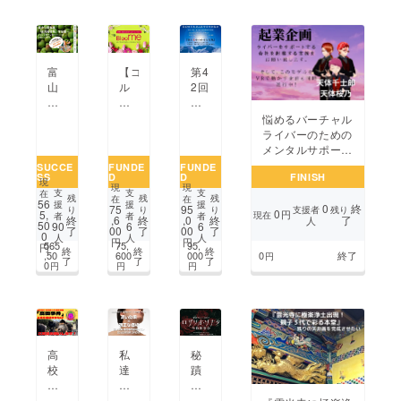
つ
O
し
な
へ
て
げ
の
交
た
設
流
い】
備
型
富
【ゴ
第4
キャッ
資
宿
山
ル
2回
プ
金
泊
発！
フ
日
で
支
施
梅
ウェ
本
悩めるバーチャル
フ
援
設
の
アっ
登
ライバーのための
ラ
の
を
固
て
山
メンタルサポート
ワー
お
オー
有
高
医
活動準備資金
SUCCE
FUNDE
FUNDE
ポッ
願
プ
種
す
学
SS
D
D
FINISH
ト
い」
ン♪
現
現
現
「氷
ぎ
会
支
支
支
在
作
新
残
残
残
在
在
56
援
援
援
見
る！！！】
学
0
終
75
95
支援者
残り
り
り
り
0
り
湊
円
5,
現在
者
者
者
了
終
,6
終
,0
終
人
稲
お
術
50
90
6
6
魅
了
00
了
00
了
0
人
人
人
積
手
集
円
円
力
565
75,
95,
円
終
終
終
梅」
頃/
会
,50
600
000
0
終了
円
を
了
了
了
0
円
円
円
を
デー
を
伝
全
ト/
応
え
国
カ
援
た
に
ワ
し
い！！
広
イ
よ
め
イ
う！
高
私
秘
て
ウェ
校
達
蹟
未
ア
生
の
の
来
を
た
メ
名