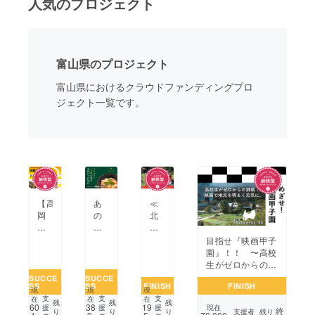
人気のプロジェクト
まちづくり・地域活性化
富山県のプロジェクト
CAMPFIRE for Social Good
CAMPFIRE Creation
富山県におけるクラウドファンディングプロ
CAMPFIREふるさと納税
machi-ya
コミュニティ
ジェクト一覧です。
あ
≪
【高
の
北
岡
銘
陸
市】
店
の
「伝
目指せ『映画甲子
の
サッ
統
園』！！ 〜高校
味
カー
工
生がゼロからの挑
を
に
芸×
戦〜
SUCCE
SUCCE
SS
SS
FINISH
FINISH
ご
新
ド
現
現
現
自
し
ロー
支
支
支
在
在
在
残
残
残
60
38
19
援
援
援
現在
終
宅
い
ン」
支援者
残り
り
り
り