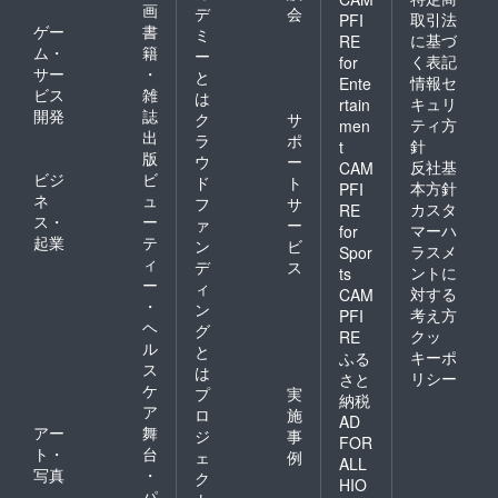
画
デ
会
取引法
PFI
ゲー
書
ミ
に基づ
RE
ム・
籍
ー
く表記
for
サー
・
と
情報セ
Ente
ビス
雑
は
キュリ
rtain
開発
誌
ク
サ
ティ方
men
出
ラ
ポ
針
t
版
ウ
ー
反社基
CAM
ビジ
ビ
ド
ト
本方針
PFI
ネ
ュ
フ
サ
カスタ
RE
ス・
ー
ァ
ー
マーハ
for
起業
テ
ン
ビ
ラスメ
Spor
ィ
デ
ス
ントに
ts
ー
ィ
対する
CAM
・
ン
考え方
PFI
ヘ
グ
クッ
RE
ル
と
キーポ
ふる
ス
は
リシー
さと
ケ
プ
実
納税
ア
ロ
施
AD
アー
舞
ジ
事
FOR
ト・
台
ェ
例
ALL
写真
・
ク
HIO
パ