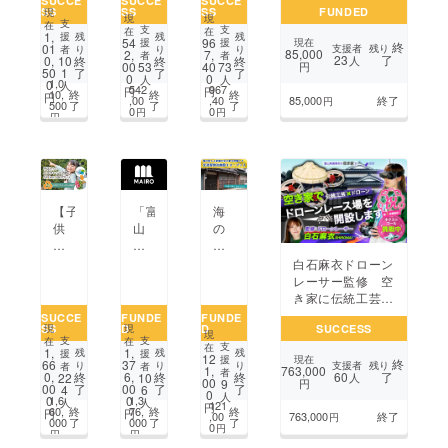
SUCCE
SUCCE
SUCCE
売
SS
SS
SS
FUNDED
山
モー
に
現
ジェクト
現
現
し
支
在
県
ター
な
支
支
在
在
1,
ま
残
残
残
援
54
96
援
援
現在
終
魚
ス
る、
01
支援者
残り
り
り
り
者
す！
85,000
2,
7,
者
者
23
了
0,
終
終
終
10
人
津
ポー
一
00
40
53
73
円
50
了
了
了
1
0
0
人
人
市
ツ
生
1,0
0
人
542
967
円
円
10,
終
終
終
円
に
イ
モ
,00
,40
85,000
終了
円
500
了
了
了
0
0
円
円
作
ベ
ノ
円
る
ン
の
「一
ト
育
軒
を
て
家×
開
る
予
催！
『窒
【子
「富
海
約
新
化
供
山
の
制・
し
鉄
た
の
見
貸
い
フ
ち
音
え
白石麻衣ドローン
し
観
ラ
の
楽
る
レーサー監修 空
切
光
イ
エ
文
新
き家に伝統工芸の
り
産
パ
コ
化
湊
魅力を伝えるド
SUCCE
FUNDE
FUNDE
サ
業
ン』
SS
D
D
SUCCESS
キャッ
を
の
現
現
ローンレース場開
ウ
を
ON
現
支
支
在
在
プ
担
空
支
設
在
ナ」
作
E'S
1,
1,
残
残
残
援
援
12
援
現在
終
活
う
き
66
37
支援者
残り
り
り
り
者
者
り
PA
763,000
1,
者
60
了
0,
終
6,
終
終
22
10
人
動
新
家
00
9
円
上
N
00
了
00
了
了
4
6
0
人
をS
生
を
1,6
1,3
0
0
人
人
げ
121
円
60,
終
76,
終
終
円
円
DG
MA
改
,00
763,000
終了
円
た
000
了
000
了
了
0
円
sに
IR
修
円
円
い！