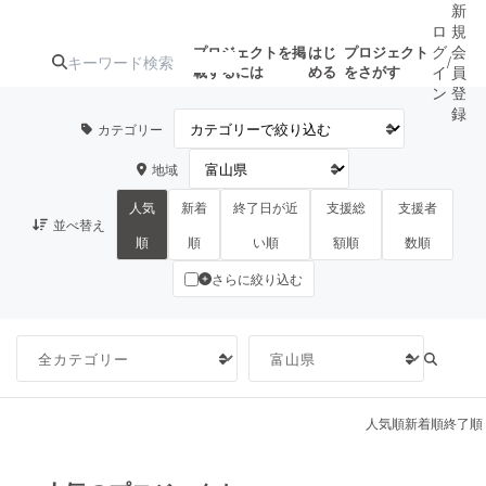
新
ロ
規
グ
会
プロジェクトを掲
はじ
プロジェクト
/
載するには
める
をさがす
イ
員
ン
登
録
カテゴリー
地域
人気のプロ
注目のリ
注目の新着プロ
募集終了が近いプ
もうすぐ公開
ジェクト
ターン
ジェクト
ロジェクト
されます
人気
新着
終了日が近
支援総
支援者
並べ替え
順
順
い順
額順
数順
さらに絞り込む
アート・写真
音楽
テクノロジー・ガジェット
ゲーム・サ
映像・映画
書籍・雑誌
人気順
新着順
終了順
ビジネス・起業
チャレンジ