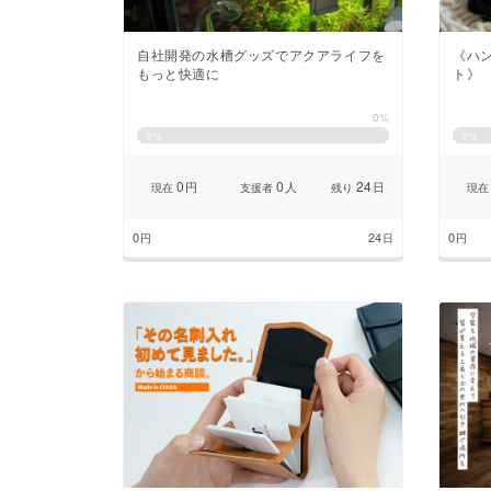
自社開発の水槽グッズでアクアライフを
《ハ
もっと快適に
ト》
0%
0
%
0
%
0
0
24
円
人
日
現在
支援者
残り
現在
0
24
0
円
日
円