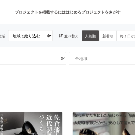
プロジェクトを掲載するには
はじめる
プロジェクトをさがす
地域
並べ替え
人気順
新着順
終了日が
注目のリターン
注目の新着プロジェクト
募集終了が近いプロジェクト
も
音楽
舞台・パフォーマンス
ゲーム・サービス開発
フード・飲食店
ト
書籍・雑誌出版
アニメ・漫画
チャレンジ
ビューティー・ヘルスケ