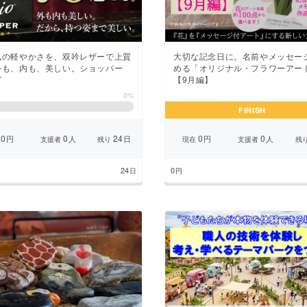
風の軽やかさを、双吟レザーで上質
大切な記念日に。名前やメッセー
外も、内も、美しい。ショッパー
める「オリジナル・フラワーアー
グ
【9月編】
0%
FINISH
0
0
24
0
0
円
人
日
円
人
支援者
残り
現在
支援者
残
24
0
日
円