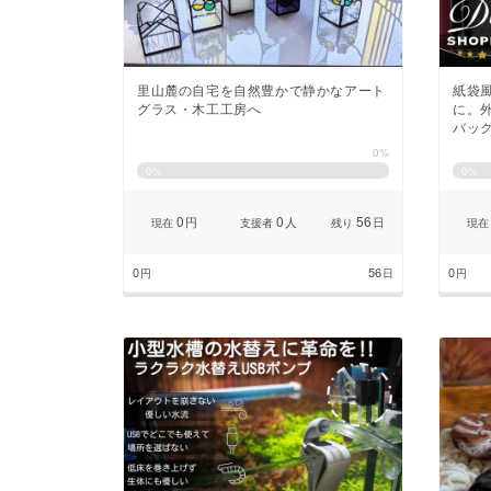
里山麓の自宅を自然豊かで静かなアート
紙袋
グラス・木工工房へ
に。
バッ
0%
0
%
0
%
0
0
56
円
人
日
現在
支援者
残り
現在
0
56
0
円
日
円