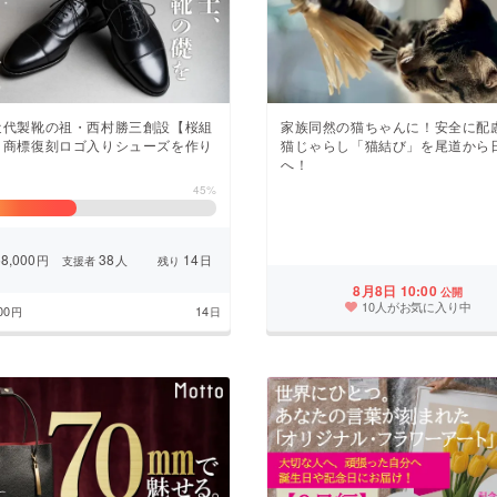
CAMPFIRE for Social Good
CAMPFIRE Creation
CAMPFIREふるさと納税
machi-ya
コミュニティ
近代製靴の祖・西村勝三創設【桜組
家族同然の猫ちゃんに！安全に配
】商標復刻ロゴ入りシューズを作り
猫じゃらし「猫結び」を尾道から
！
へ！
45%
8,000
38
14
円
人
日
支援者
残り
8月8日
10:00
公開
10人がお気に入り中
00
14
円
日