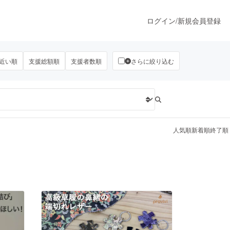
ログイン
/
新規会員登録
近い順
支援総額順
支援者数順
さらに絞り込む
うすぐ公開されます
プロダクト
人気順
新着順
終了順
ファッション
スポーツ
ア
ソーシャルグッド