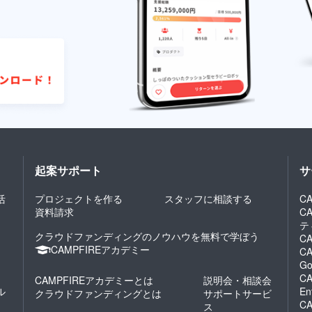
起案サポート
サ
活
プロジェクトを作る
スタッフに相談する
CA
資料請求
C
テ
クラウドファンディングのノウハウを無料で学ぼう
CA
CAMPFIREアカデミー
CA
Go
CA
CAMPFIREアカデミーとは
説明会・相談会
ル
En
クラウドファンディングとは
サポートサービ
CA
ス