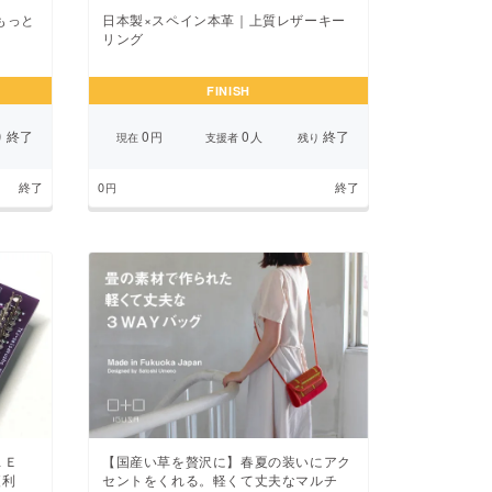
もっと
日本製×スペイン本革｜上質レザーキー
リング
FINISH
終了
0
0
終了
円
人
り
現在
支援者
残り
終了
0
終了
円
ＬＥ
【国産い草を贅沢に】春夏の装いにアク
便利
セントをくれる。軽くて丈夫なマルチ