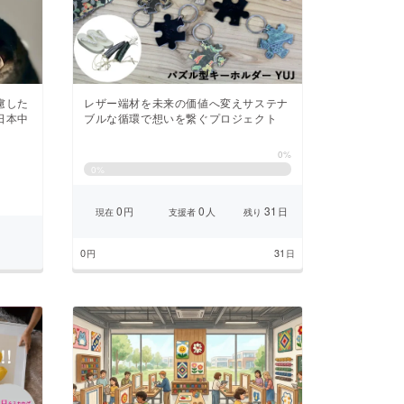
慮した
レザー端材を未来の価値へ変えサステナ
日本中
ブルな循環で想いを繋ぐプロジェクト
0%
0
%
0
0
31
円
人
日
現在
支援者
残り
0
31
円
日