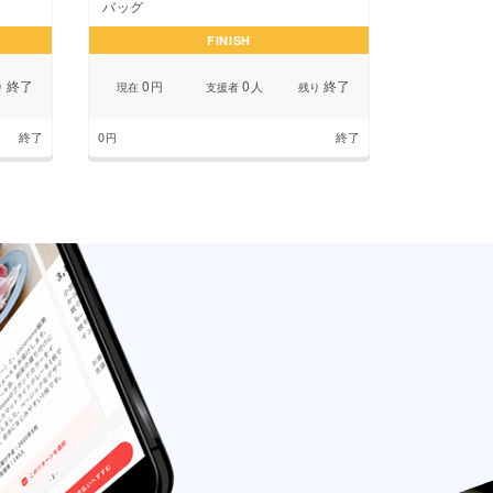
バッグ
FINISH
終了
0
0
終了
円
人
り
現在
支援者
残り
終了
0
終了
円