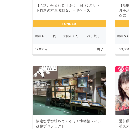
【会話が生まれる仕掛け】扇形3スリッ
【鳥
ト構造の本革名刺＆カードケース
具を
点に
FUNDED
49,000
7
終了
539
円
人
現在
支援者
残り
現在
49,000
終了
539,000
円
快適な学び場をつくろう！博物館トイレ
愛知
改修プロジェクト
浦久