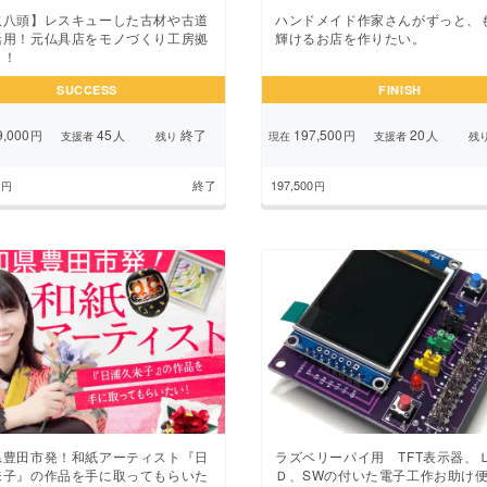
取八頭】レスキューした古材や古道
ハンドメイド作家さんがずっと、
活用！元仏具店をモノづくり工房拠
輝けるお店を作りたい。
！！
SUCCESS
FINISH
,000
45
終了
197,500
20
円
人
円
人
支援者
残り
現在
支援者
残
終了
197,500
円
円
県豊田市発！和紙アーティスト『日
ラズベリーパイ用 TFT表示器、
未子』の作品を手に取ってもらいた
Ｄ、SWの付いた電子工作お助け