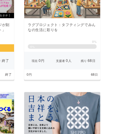
ラグプロジェクト：タフティングでみん
ジが刻
なの生活に彩りを
ト」
0%
0
%
終了
0
0
68
円
人
日
り
現在
支援者
残り
終了
0
68
円
日