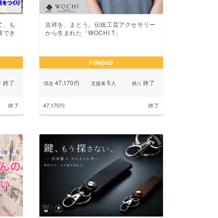
て、も
吉祥を、まとう。伝統工芸アクセサリー
験でき
から生まれた「WOCHI T」
FUNDED
終了
47,170
5
終了
円
人
り
現在
支援者
残り
終了
47,170
終了
円