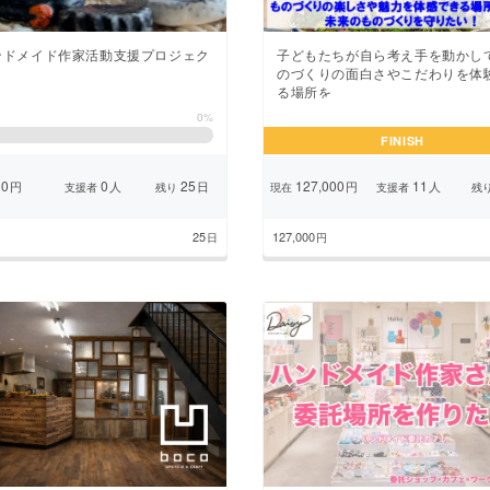
ンドメイド作家活動支援プロジェク
子どもたちが自ら考え手を動かし
のづくりの面白さやこだわりを体
る場所を
0%
FINISH
0
0
25
127,000
11
円
人
日
円
人
支援者
残り
現在
支援者
残
25
127,000
日
円