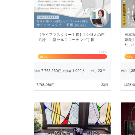
まちづくり・地域活性化
【ライフマスタリー手帳】1,948人の声
日本
で誕生！新セルフコーチング手帳
製靴
たい
258%
258
%
45
%
7,768,260
1,020
23
1,35
円
人
日
現在
支援者
残り
現在
7,768,260
23
1,358,0
円
日