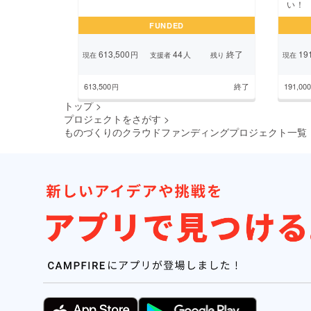
い！
FUNDED
613,500
44
終了
191
円
人
現在
支援者
残り
現在
613,500
終了
191,000
円
トップ
>
プロジェクトをさがす
>
ものづくりのクラウドファンディングプロジェクト一覧