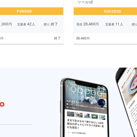
ツールv2
FUNDED
SUCCESS
,000
42
終了
26,460
11
円
人
円
人
支援者
残り
現在
支援者
残
終了
26,460
円
円
1
2
3
4
5
次のページ
...