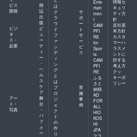
と
情報セ
Ente
ビス
雑
は
キュリ
rtain
開発
誌
ク
サ
ティ方
men
出
ラ
ポ
針
t
版
ウ
ー
反社基
CAM
ビジ
ビ
ド
ト
本方針
PFI
ネ
ュ
フ
サ
カスタ
RE
ス・
ー
ァ
ー
マーハ
for
起業
テ
ン
ビ
ラスメ
Spor
ィ
デ
ス
ントに
ts
ー
ィ
対する
CAM
・
ン
考え方
PFI
ヘ
グ
クッ
RE
ル
と
キーポ
ふる
ス
は
リシー
さと
ケ
プ
実
納税
ア
ロ
施
AD
アー
舞
ジ
事
FOR
ト・
台
ェ
例
ALL
写真
・
ク
HIO
パ
ト
KOS
フ
の
HI
ォ
作
JFA
ー
り
クラ