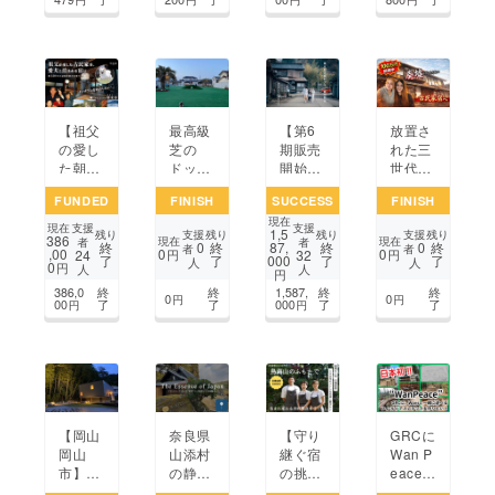
客さん
古民家
の笑顔
再生合
を守り
宿所作
たい。
り
【祖父
最高級
【第6
放置さ
の愛し
芝の
期販売
れた三
た朝来
ドッグ
開始】
世代が
市を民
ランで
「暮ら
住んだ
FUNDED
FINISH
SUCCESS
FINISH
泊で盛
お食
すよう
空き家
現在
り上げ
事、宿
に旅を
を復活
支援
支援
現在
1,5
支援
支援
残り
残り
残り
残り
386
る！】
泊がで
する」
させて
現在
現在
者
者
0
0
終
終
87,
終
終
者
者
,00
0
0
24
32
円
円
了
了
000
了
了
犬と泊
きる施
3万3千
宿泊施
人
人
0
円
人
人
円
まれる
設にし
円で10
設
386,0
終
終
1,587,
終
終
宿、市
たい！
泊の定
に！！
0
0
円
円
00
了
了
000
了
了
円
円
御堂に
額制宿
◆奥の
ドッグ
泊プラ
細道-
ラン新
ン♪
おのみ
設
ち-◆
【岡山
奈良県
【守り
GRCに
岡山
山添村
継ぐ宿
Wan P
市】愛
の静寂
の挑
eace誕
犬と泊
に佇む
戦】 鳥
生・人