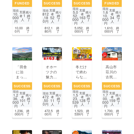
FUNDED
SUCCESS
SUCCESS
FUNDED
まれる
プライ
海山の
と犬が
現在
現在
ドッグ
ベート
老舗・
共に遊
支援
支援
支援
現在
現在
5,0
1,6
支援
残り
残り
残り
残り
10,
812
ラン付
ヴィラ
白滝旅
べる自
者
者
者
1
終
終
52,
終
10,
終
者
000
,18
52
163
34
了
了
000
了
000
了
き民泊
「里音
館 若夫
然体験
人
0
円
円
人
人
人
円
円
Kakur
（さと
婦が描
フィー
10,00
終
812,1
終
5,052,
終
1,610,
終
ega 開
ね）」
く次の
ルドを
0
了
80
了
000
了
000
了
円
円
円
円
業へ
で、特
100年
創りた
別な日
い！
本体験
を
「田舎
オホー
冬だけ
高山市
に泊
ツクの
で終わ
荘川の
まっ
魅力に
らない
古民家
て、畑
出会う
湯沢
を【体
SUCCESS
SUCCESS
SUCCESS
SUCCESS
で遊
滞在拠
へ。築
感型ダ
現在
現在
現在
ぶ」築
点｜一
70年の
イエッ
支援
支援
支援
支援
現在
1,2
1,5
1,7
残り
残り
残り
残り
472
約160
棟貸し
空き家
ト民
者
者
者
者
36,
終
終
23,
終
00,
終
,50
101
11
128
159
000
了
了
539
了
000
了
年の古
宿「KI
を再生
泊】に
0
円
人
人
人
人
円
円
円
民家を
TAMI T
し、ヒ
再生、
1,236,
終
472,5
終
1,523,
終
1,700,
終
農家民
ERRA
トとマ
前向き
000
了
00
了
539
了
000
了
円
円
円
円
宿に再
CE」
チを繋
に生き
生【愛
誕生
ぐパブ
る人を
媛・蔵
を創
増やし
貫】
る！
たい