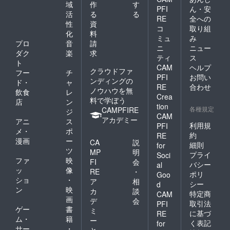
域
作
す
PFI
ん・安
活
る
る
RE
全への
性
資
コ
取り組
化
料
ミュ
み
プロ
音
請
ニ
ニュー
ダク
楽
求
ティ
ス
ト
CAM
ヘルプ
クラウドファ
フー
チ
PFI
お問い
ンディングの
ド・
ャ
RE
合わせ
ノウハウを無
飲食
レ
Crea
料で学ぼう
店
ン
tion
各種規定
CAMPFIRE
ジ
CAM
アカデミー
アニ
ス
利用規
PFI
メ・
ポ
約
RE
漫画
ー
CA
説
細則
for
ツ
MP
明
プライ
Soci
ファ
映
FI
会
バシー
al
ッ
像
RE
・
ポリ
Goo
ショ
・
ア
相
シー
d
ン
映
カ
談
特定商
CAM
画
デ
会
取引法
PFI
ゲー
書
ミ
に基づ
RE
ム・
籍
ー
く表記
for
サー
・