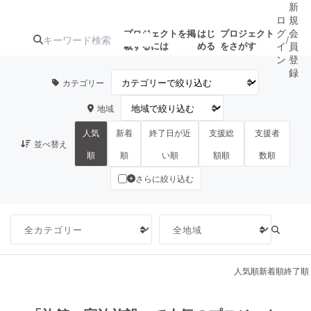
新
ロ
規
グ
会
プロジェクトを掲
はじ
プロジェクト
/
載するには
める
をさがす
イ
員
ン
登
録
カテゴリー
地域
人気のプロ
注目のリ
注目の新着プロ
募集終了が近いプ
もうすぐ公開
ジェクト
ターン
ジェクト
ロジェクト
されます
人気
新着
終了日が近
支援総
支援者
並べ替え
順
順
い順
額順
数順
さらに絞り込む
アート・写真
音楽
テクノロジー・ガジェット
ゲーム・サ
映像・映画
書籍・雑誌
人気順
新着順
終了順
ビジネス・起業
チャレンジ