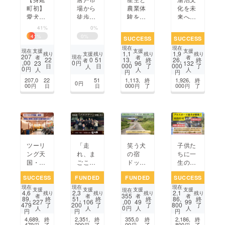
町初】
場から
農業体
化を未
愛犬と
徒歩1
験を楽
来へ！
泊まれ
分 築
しむ 古
5代目
41%
0%
る体験
60年ビ
民家お
館主が
41
%
0
%
SUCCESS
SUCCESS
型民泊
ルにも
宿&夜
挑む岩
現在
現在
を作り
う一度
カフェ
手・西
支援
支援
支援
現在
1,1
1,9
支援
残り
残り
残り
残り
207
現在
者
者
者
たい！
灯り
~郡上
和賀の
0
22
51
13,
終
26,
終
者
,00
0
23
96
132
円
000
了
000
了
日
日
人
を。
市~
温泉宿
0
円
人
人
人
円
円
『鳳鳴
207,0
22
51
1,113,
終
1,926,
終
0
円
館』再
00
000
了
000
了
円
日
日
円
円
生プロ
ジェク
ト
ツーリ
「走
笑う犬
子供た
ング天
れ、ま
の宿
ちに一
国・信
ごころ
ドッグ
生の思
州に仲
バ
ランの
い出
SUCCESS
FUNDED
FUNDED
SUCCESS
間と愛
ス。」
柵を建
を。プ
現在
現在
現在
車と泊
20年以
てたい
ロハン
支援
支援
支援
支援
現在
4,6
2,3
2,1
残り
残り
残り
残り
355
まれる
上続く
プロ
ド選手
者
者
者
者
89,
終
51,
終
終
86,
終
,00
227
106
49
99
479
了
200
了
了
800
了
宿を創
父のツ
ジェク
が富山
0
円
人
人
人
人
円
円
円
りた
アー
ト
氷見で
4,689,
終
2,351,
終
355,0
終
2,186,
終
い！
と、お
挑む、
479
了
200
了
00
了
800
了
円
円
円
円