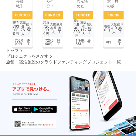
再起
ら80
円を集
景！目
戦】元
分！3
めた宿
の前に
スプリ
千坪の
の挑
広がる
FUNDED
FUNDED
FUNDED
FINISH
ン
広大な
戦！昭
海・
現在
ター、
敷地で
和レト
海・
支援
支援
現在
現在
1,9
支援
支援
残り
残り
残り
残り
703
720
古民家
打上げ
ロな民
海！壮
現在
者
者
9
0
終
終
46,
終
終
者
者
,00
,00
0
76
117
円
了
了
333
了
了
を再生
花火も
泊ミク
大な鹿
人
人
0
0
円
円
人
人
円
し、米
できる
ソロ
島灘を
703,0
終
720,0
終
1,946,
終
終
とジビ
サウナ
ジーハ
眺めな
0
円
00
了
00
了
333
了
了
円
円
円
エで地
付きエ
ウスお
がら整
トップ
>
域を元
ンタメ
まちを
うサウ
プロジェクトをさがす
>
気に！
民泊！
つくり
ナプロ
旅館・宿泊施設のクラウドファンディングプロジェクト一覧
たい
ジェク
ト