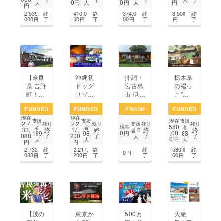
0
0
円
円
円
人
人
人
円
ユニ
と光の
型ホテ
ジェク
2,539,
終
410,0
終
374,0
終
8,500
終
バーサ
宿 “津
ル立ち
ト
000
了
00
了
00
了
了
円
円
円
円
ルリ
ノ国家
上げプ
ゾート
ハウ
ロジェ
構想
ス”
クト！
【奈良
沖縄初
沖縄・
栃木県
県 吉野
ドッグ
宮古島
の端っ
町！】
リゾー
市 伊良
こ"那
田舎活
ト「わ
部周辺
須烏
FUNDED
FUNDED
FINISH
FUNDED
が楽し
んそー
低価格
山"に
現在
現在
める
れおき
コンテ
新たな
支援
支援
支援
現在
2,7
2,2
支援
残り
残り
残り
残り
580
「体験
なわ古
ナ宿泊
人の流
現在
者
者
者
0
33,
終
17,
終
終
終
者
0
,00
199
98
83
円
088
了
200
了
了
了
型」リ
宇利
施設
れを！
人
0
円
人
人
人
円
円
トリー
島」の
和風民
2,733,
終
2,217,
終
終
580,0
終
ト施設
火災復
泊を起
0
円
088
了
200
了
了
00
了
円
円
円
を作り
興＃わ
点に地
ます！
んそー
域を盛
れ復興
り上げ
る！
【涙の
東京か
500万
大絶