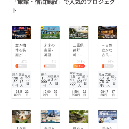
「旅館・宿泊施設」で人気のプロジェク
ト
まちづくり・地域活性化
CAMPFIRE for Social Good
CAMPFIRE Creation
CAMPFIREふるさと納税
machi-ya
コミュニティ
空き物
未来の
三重県
～自然
件を笑
農業×
菰野
豊かな
顔が集
英語留
町・昭
古民家
まる場
学！“生
和42年
で、家
27%
7%
318%
16%
所に！
きる
設立の
族や仲
27
%
7
%
318
%
16
%
沖縄市
力”を
レトロ
間と心
現在
の未来
育てる
なホテ
ほどけ
支援
支援
支援
現在
現在
現在
1,5
支援
残り
残り
残り
残り
138
15,
584
者
者
者
をつく
子ども
ル「希
るひと
3
22
52
91,
22
17
者
,50
000
,75
15
106
37
500
日
日
日
日
人
る滞在
体験
望荘」
ときを
0
0
円
円
円
人
人
人
円
拠点を
キャン
を盛り
～
138,5
22
15,00
52
1,591,
22
584,7
17
一緒に
プを徳
上げた
00
0
500
50
円
日
円
日
円
日
円
日
育てま
島から
い！
せんか
届けた
い
【身延
唐戸市
星空と
湯治文