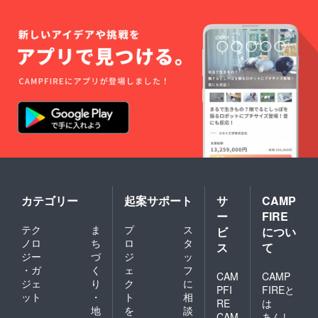
カテゴリー
起案サポート
サ
CAMP
ー
FIRE
テク
ま
プ
ス
ビ
につい
ノロ
ち
ロ
タ
ス
て
ジー
づ
ジ
ッ
・ガ
く
ェ
フ
CAM
CAMP
ジェ
り
ク
に
PFI
FIREと
ット
・
ト
相
RE
は
地
を
談
CAM
あんし