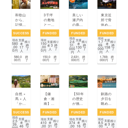
和歌山
3千坪
美しい
東京近
から、
の敷地
瀬戸内
郊で骨
記憶を
と一軒
の島・
休めし
味わう
家を貸
弓削島
てほし
SUCCESS
FUNDED
FUNDED
FUNDED
旅を。
し切
の古民
い！七
現在
現在
フレン
り！千
家再生
沢温泉
支援
支援
支援
現在
現在
2,6
1,7
支援
残り
残り
残り
残り
580
150
チと体
葉県香
─元駄
「元湯
者
者
者
3
終
終
31,
終
69,
終
者
,00
,00
17
130
158
了
了
000
了
000
了
験が紡
取市の
菓子屋
玉川
人
0
0
円
円
人
人
人
円
円
ぐオー
大人気
を人と
館」・
580,0
終
150,0
終
2,631,
終
1,769,
終
ベル
エンタ
地域を
立ち寄
00
了
00
了
000
了
000
了
円
円
円
円
ジュの
メ民泊
繋ぐ交
り湯実
新たな
がパ
流宿泊
施を目
挑戦
ワー
拠点
指し
アッ
に！
て！
プ！
自然 ×
【鎌
【50年
釧路の
馬 × 人
倉・湘
の歴史
夕日を
「かい
南】材
が挑
眺める
づか い
木店の
む】巨
ホステ
SUCCESS
FUNDED
FUNDED
FUNDED
ぶき
匠がプ
峰ワイ
ルの開
現在
ヴィ
ロ
ナリー
業＆越
支援
支援
支援
現在
現在
現在
2,5
支援
残り
残り
残り
残り
410
374
8,5
レッ
デュー
発・地
冬持続
者
者
者
3
39,
終
終
終
終
者
,00
,00
00
46
31
16
000
了
了
了
了
ジ」の
ス、木
球循環
プロ
人