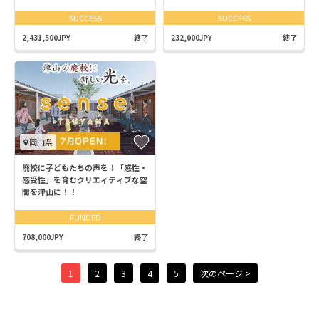
SUCCESS
SUCCESS
2,431,500JPY
終了
232,000JPY
終了
岡山県
廃校に子どもたちの声を！「感性・
感受性」を育むクリエィティブな空
間を津山に！！
FUNDED
708,000JPY
終了
1
2
3
4
5
次のページ >