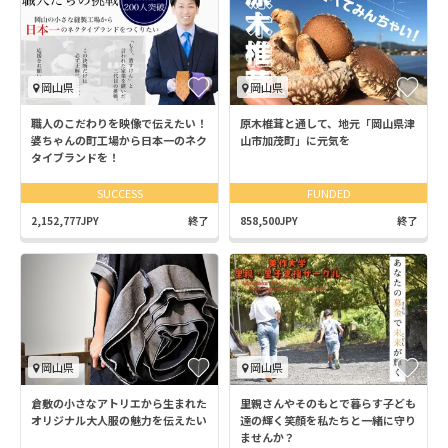
岡山県
岡山県
職人のこだわりを映像で伝えたい！
原木椎茸と通して、地元「岡山県津
婆ちゃんの町工場から日本一のネク
山市加茂町」に元気を
タイブランドを！
SUCCESS
FUNDED
2,152,777JPY
終了
858,500JPY
終了
岡山県
岡山県
倉敷の小さなアトリエから生まれた
里親さんやそのもとで暮らす子ども
オリジナル大人服の魅力を伝えたい
達の輝く笑顔を私たちと一緒に守り
ませんか？