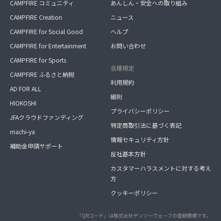
CAMPFIRE コミュニティ
あんしん・安全への取り組み
CAMPFIRE Creation
ニュース
CAMPFIRE for Social Good
ヘルプ
CAMPFIRE for Entertainment
お問い合わせ
CAMPFIRE for Sports
各種規定
CAMPFIRE ふるさと納税
利用規約
AD FOR ALL
細則
HIOKOSHI
プライバシーポリシー
JFAクラウドファンディング
特定商取引法に基づく表記
machi-ya
情報セキュリティ方針
補助金申請サポート
反社基本方針
カスタマーハラスメントに対する考え
方
クッキーポリシー
「QRコード」は株式会社デンソーウェーブの登録商標です。