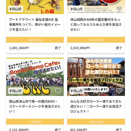
岡山県
岡山県
アートフラワー× 福祉支援のB 型
津山城西の400年の歴史観光をもっ
事業所をつくり、障がい者のイメー
と知ってもらうため人力車を復活さ
ジを変えたい！
せたい
SUCCESS
SUCCESS
1,691,260JPY
終了
2,633,000JPY
終了
岡山県
岡山県
岡山県津山市で唯一の屋内BMX・
みんな大好きローラー滑り台でまた
スケートボードパークを復活させた
遊びたい！！ローラー滑り台復活プ
い！
ロジェクト！
FUNDED
SUCCESS
2,131,000JPY
終了
621,500JPY
終了