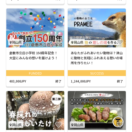
岡山県
岡山県
倉敷市立庄小学校 150周年記念！
あなたがふれあいたい動物は？津山
大空にみんなの想いを届けよう！
に動物と気軽にふれあえる憩いの場
所を作りたい！
FUNDED
SUCCESS
403,000JPY
終了
1,244,000JPY
終了
岡山県
岡山県