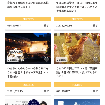
春採れ！旨味たっぷりの肉厚原木椎
牛肉文化の聖地「津山」で肉にあう
茸をお届けします！
日本酒とクラフトビール、スパイス
を商品化したい！
SUCCESS
SUCCESS
674,000JPY
終了
1,772,000JPY
終了
岡山県
岡山県
わんちゃんのもう一つのおうちにな
こだわりの岡山ブランド鶏「美膳軍
りたい宣言！【ドギーズ八景】・・
鶏」を皆様に美味しく食べてもらい
本格始動！
たい！
SUCCESS
FUNDED
2,311,025JPY
終了
671,000JPY
終了