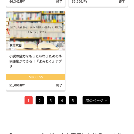
66,342JPY
終了
30,000JPY
終了
東京都
小説の魅力をもっと味わうための準
備運動ができる！『よみとく』アプ
リ
SUCCESS
51,000JPY
終了
...
1
2
3
4
5
次のページ >