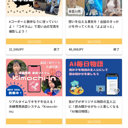
香川県
#コーギーと散歩なうに使っていい
想いを伝える勇気を！会話のきっか
よ！『コギカム』で思い出の写真を
けを作ってくれる「よよぼっと」
撮影しよう！
SUCCESS
SUCCESS
21,500JPY
終了
40,000JPY
終了
リアルタイムでキモチを伝える！
我が子がオリジナル物語の主人公
夫婦専用承認システム『Kimochi-
に！読み聞かせがもっと楽しくなる
in』
『AI毎日物語』
SUCCESS
SUCCESS