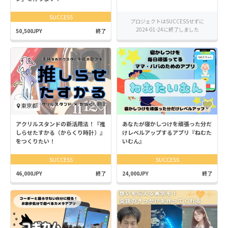
SUCCESS
プロジェクトはSUCCESSせずに
2024-01-24に終了しました
50,500JPY
終了
東京都
アクリルスタンドの新活用法！『推
あなたが寝かしつけを頑張った分だ
しらせたすかる（からくり時計）』
けレベルアップするアプリ『ねむた
をつくりたい！
いむん』
SUCCESS
SUCCESS
46,000JPY
終了
24,000JPY
終了