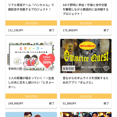
リアル育成ゲーム『バンちゃん』で
ARで野球に参加！守備と攻守交替
雑談苦手克服するプロジェクト！
を観戦しながら徹底的に追体験する
プロジェクト！
SUCCESS
SUCCESS
111,105JPY
終了
175,800JPY
終了
神奈川県
東京都
２人の距離が縮まっていく！一生推
昔ながらのオムライスを探索するた
しの夫に恋をし続けたい『ときメー
めのアプリ『オムクエ』
ター』
SUCCESS
SUCCESS
169,000JPY
終了
51,000JPY
終了