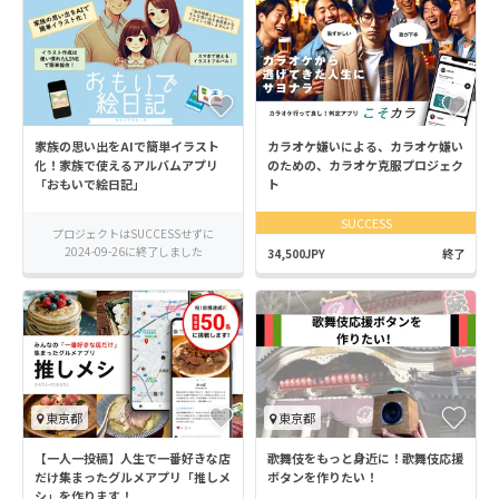
家族の思い出をAIで簡単イラスト
カラオケ嫌いによる、カラオケ嫌い
化！家族で使えるアルバムアプリ
のための、カラオケ克服プロジェク
「おもいで絵日記」
ト
SUCCESS
プロジェクトはSUCCESSせずに
2024-09-26に終了しました
34,500JPY
終了
東京都
東京都
【一人一投稿】人生で一番好きな店
歌舞伎をもっと身近に！歌舞伎応援
だけ集まったグルメアプリ「推しメ
ボタンを作りたい！
シ」を作ります！