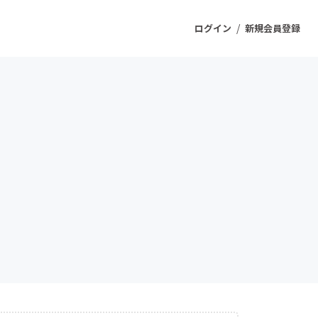
/
ログイン
新規会員登録
ジェクト
もうすぐ公開されます
プロダクト
ファッション
スポーツ
ケア
ソーシャルグッド