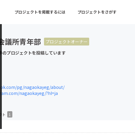
プロジェクトを掲載するには
プロジェクトをさがす
会議所青年部
プロジェクトオーナー
ターン
注目の新着プロジェクト
募集終了が近いプロ
件のプロジェクトを投稿しています
音楽
舞台・パフォーマンス
ゲーム・サービス開発
フード・飲食店
ok.com/pg/nagaokayeg/about/
ram.com/nagaokayeg/?hl=ja
書籍・雑誌出版
アニメ・漫画
チャレンジ
ビューティー・ヘルス
クト
1