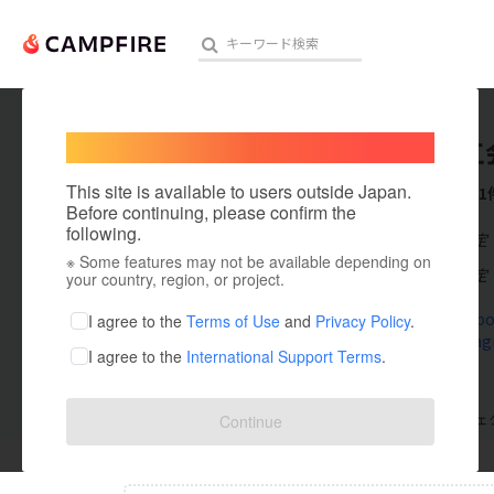
Welcome,
International users
長岡商工
人気のプロジェクト
注目のリ
This site is available to users outside Japan.
これまでに1
Before continuing, please confirm the
following.
在住国：未設定
※ Some features may not be available depending on
アート・写真
出身国：未設定
your country, region, or project.
テクノロジー・ガジェット
www.facebo
I agree to the
Terms of Use
and
Privacy Policy
.
www.instag
I agree to the
International Support Terms
.
映像・映画
ビジネス・起業
支援した
プロジェクト
0
投稿した
プロジェ
Continue
まちづくり・地域活性化