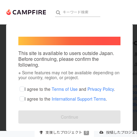
Welcome,
International users
1288clb
人気のプロジェクト
注目のリ
This site is available to users outside Japan.
在住国：日本
Before continuing, please confirm the
出身国：日本
following.
※ Some features may not be available depending on
88clb – Hòa mình
アート・写真
your country, region, or project.
1288clb.co
テクノロジー・ガジェット
I agree to the
Terms of Use
and
Privacy Policy
.
www.facebo
www.youtu
I agree to the
International Support Terms
.
映像・映画
x.com/1288
www.pinter
ビジネス・起業
Continue
まちづくり・地域活性化
支援した
プロジェクト
0
投稿した
プロジェ