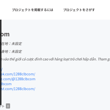
プロジェクトを掲載するには
プロジェクトをさがす
com
ターン
注目の新着プロジェクト
募集終了が近いプロ
現在地：未設定
出身地：未設定
 vào thế giới cá cược đỉnh cao với hàng loạt trò chơi hấp dẫn. Tham g
音楽
舞台・パフォーマンス
m/
ゲーム・サービス開発
フード・飲食店
ok.com/1288clbcom/
be.com/@1288clbcom
書籍・雑誌出版
アニメ・漫画
clbcom
est.com/1288clbcom/
チャレンジ
ビューティー・ヘルス
クト
0