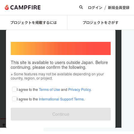
/
ログイン
新規会員登録
プロジェクトを掲載するには
プロジェクトをさがす
Welcome,
International users
This site is available to users outside Japan. Before
continuing, please confirm the following.
A48
※ Some features may not be available depending on your
country, region, or project.
これまでに1回支援しています
I agree to the
Terms of Use
and
Privacy Policy
.
在住国：未設定
I agree to the
International Support Terms
.
出身国：未設定
Continue
支援した
プロジェクト
投稿した
プロジェクト
1
0