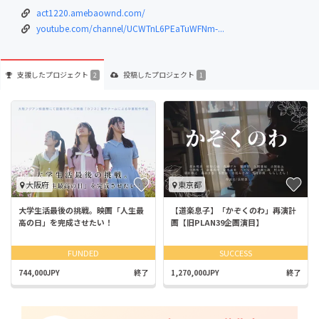
act1220.amebaownd.com/
youtube.com/channel/UCWTnL6PEaTuWFNm-...
支援した
プロジェクト
投稿した
プロジェクト
2
1
大阪府
東京都
大学生活最後の挑戦。映画「人生最
【道楽息子】「かぞくのわ」再演計
高の日」を完成させたい！
画【旧PLAN39企画演目】
FUNDED
SUCCESS
744,000JPY
終了
1,270,000JPY
終了