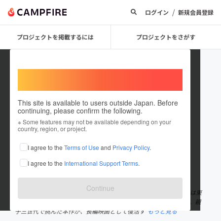
/
ログイン
新規会員登録
プロジェクトを掲載するには
プロジェクトをさがす
Welcome,
International users
This site is available to users outside Japan. Before
continuing, please confirm the following.
「米寿の伝言」製作委員会
※ Some features may not be available depending on your
country, region, or project.
プロジェクトオーナー
I agree to the
Terms of Use
and
Privacy Policy
.
これまでに2回支援して1件のプロジェクトを投稿しています
I agree to the
International Support Terms
.
在住国：日本
現在地：未設定
出身国：日本
出身地：未設定
Continue
映画「米寿の伝言」製作委員会です。2018年に大阪で、2019年には東
京で上演された 85歳のおじいちゃんが主演の舞台「米寿の伝言」。親
子三世代で挑んだ本作が、長編映画として復活す
もっと見る